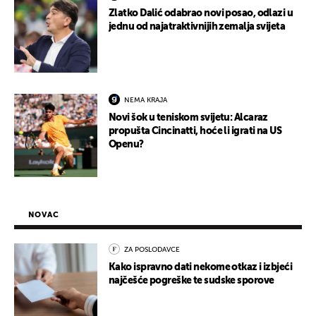
Zlatko Dalić odabrao novi posao, odlazi u
jednu od najatraktivnijih zemalja svijeta
NEMA KRAJA
Novi šok u teniskom svijetu: Alcaraz
propušta Cincinatti, hoće li igrati na US
Openu?
NOVAC
ZA POSLODAVCE
Kako ispravno dati nekome otkaz i izbjeći
najčešće pogreške te sudske sporove