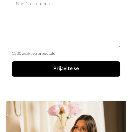
1500 znakova preostalo
Prijavite se