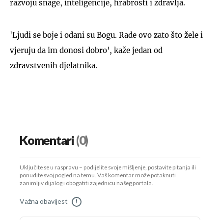
razvoju snage, inteligencije, hrabrosti i zdravlja.
'Ljudi se boje i odani su Bogu. Rade ovo zato što žele i
vjeruju da im donosi dobro', kaže jedan od
zdravstvenih djelatnika.
Komentari
(0)
Uključite se u raspravu – podijelite svoje mišljenje, postavite pitanja ili
ponudite svoj pogled na temu. Vaš komentar može potaknuti
zanimljiv dijalog i obogatiti zajednicu našeg portala.
Važna obavijest
!