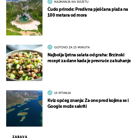
NAJMANJA NA SVIJETU
Čudo prirode: Predivna pješčana plaža na
100 metara od mora
GOTOVO ZA 15 MINUTA
Najbolja ljetna salata od graha: Brzinski
recept za dane kada je prevruće za kuhanje
15 PITANJA
Kviz općeg znanja: Za one pred kojima se i
Google može sakriti
ZABAVA