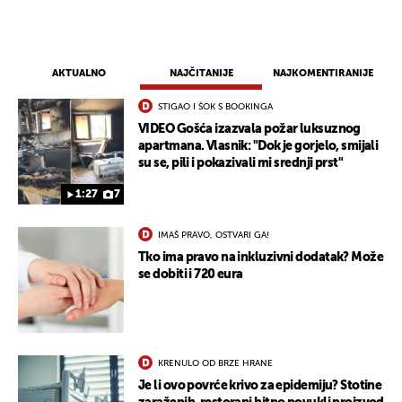
AKTUALNO
NAJČITANIJE
NAJKOMENTIRANIJE
STIGAO I ŠOK S BOOKINGA
VIDEO Gošća izazvala požar luksuznog
apartmana. Vlasnik: "Dok je gorjelo, smijali
su se, pili i pokazivali mi srednji prst"
1:27
7
IMAŠ PRAVO, OSTVARI GA!
Tko ima pravo na inkluzivni dodatak? Može
se dobiti i 720 eura
KRENULO OD BRZE HRANE
Je li ovo povrće krivo za epidemiju? Stotine