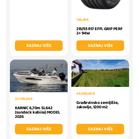
145,03 €
215/55 R17 EFFI. GRIP PERF
2+ 94W
SAZNAJ VIŠE
SAZNAJ VIŠE
44.000,00 €
22.700,00 €
Građevinsko zemljište,
Jakovlje, 1200 m2
KARNIC 6,70m SL642
(sundeck kabina) MODEL
2026
SAZNAJ VIŠE
SAZNAJ VIŠE