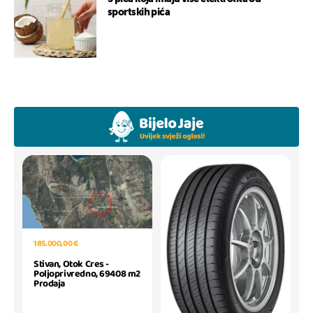
sportskih pića
185.000,00 €
Stivan, Otok Cres -
Poljoprivredno, 69408 m2
Prodaja