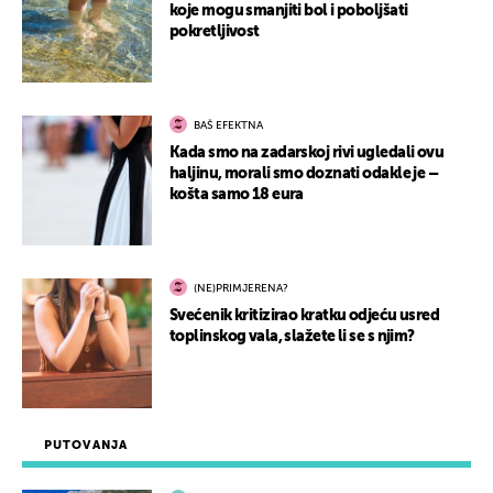
koje mogu smanjiti bol i poboljšati
pokretljivost
BAŠ EFEKTNA
Kada smo na zadarskoj rivi ugledali ovu
haljinu, morali smo doznati odakle je –
košta samo 18 eura
(NE)PRIMJERENA?
Svećenik kritizirao kratku odjeću usred
toplinskog vala, slažete li se s njim?
PUTOVANJA