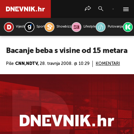
Vijesti
Sport
Showbizz
Lifestyle
Putovanja
PRETRAŽITE VIJESTI
Bacanje beba s visine od 15 metara
Piše
CNN,NDTV,
28. travnja 2008. @ 10:29
KOMENTARI