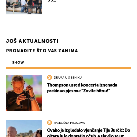
'95..."
JOŠ AKTUALNOSTI
PRONAĐITE ŠTO VAS ZANIMA
SHOW
DRAMA U ŠIBENIKU
Thompson usred koncerta iznenada
UKLJUČITE NOTIFIKACIJE
prekinuo pjesmu: "Zovite hitnu!"
RASKOŠNA PROSLAVA
Ovako je izgledalo vjenčanje Tije Jurčić: Do
oltara ju je dopratio očuh, a slavilo se uz