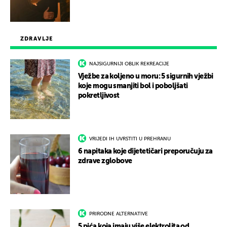
ZDRAVLJE
NAJSIGURNIJI OBLIK REKREACIJE
Vježbe za koljeno u moru: 5 sigurnih vježbi
koje mogu smanjiti bol i poboljšati
pokretljivost
VRIJEDI IH UVRSTITI U PREHRANU
6 napitaka koje dijetetičari preporučuju za
zdrave zglobove
PRIRODNE ALTERNATIVE
5 pića koja imaju više elektrolita od