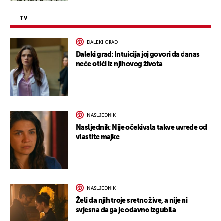
TV
DALEKI GRAD
Daleki grad: Intuicija joj govori da danas
neće otići iz njihovog života
NASLJEDNIK
Nasljednik: Nije očekivala takve uvrede od
vlastite majke
NASLJEDNIK
Želi da njih troje sretno žive, a nije ni
svjesna da ga je odavno izgubila