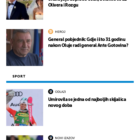
Olivera i Rozgu
HEROJ
General pobjednik: Gdje i što 31 godinu
nakon Oluje radi general Ante Gotovina?
SPORT
ODLAZI
Umirovila se jedna od najboljih skijašica
novog doba
NOVI IZAZOV