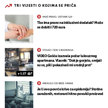
TRI VIJESTI O KOJIMA SE PRIČA
IMAŠ PRAVO, OSTVARI GA!
Tko ima pravo na inkluzivni dodatak? Može
se dobiti i 720 eura
STIGAO I ŠOK S BOOKINGA
VIDEO Gošća izazvala požar luksuznog
apartmana. Vlasnik: "Dok je gorjelo, smijali
su se, pili i pokazivali mi srednji prst"
1:27
7
KRENULO OD BRZE HRANE
Je li ovo povrće krivo za epidemiju? Stotine
zaraženih, restorani hitno povukli proizvod