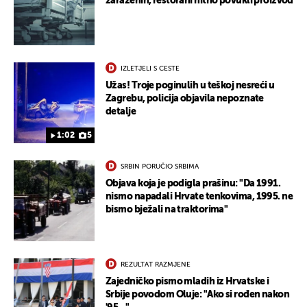
zaraženih, restorani hitno povukli proizvod
IZLETJELI S CESTE
Užas! Troje poginulih u teškoj nesreći u
Zagrebu, policija objavila nepoznate
detalje
1:02
5
SRBIN PORUČIO SRBIMA
Objava koja je podigla prašinu: "Da 1991.
nismo napadali Hrvate tenkovima, 1995. ne
bismo bježali na traktorima"
REZULTAT RAZMJENE
Zajedničko pismo mladih iz Hrvatske i
Srbije povodom Oluje: "Ako si rođen nakon