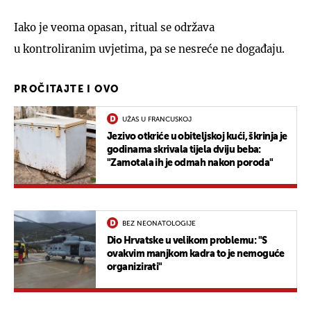
Iako je veoma opasan, ritual se održava
u kontroliranim uvjetima, pa se nesreće ne događaju.
PROČITAJTE I OVO
UŽAS U FRANCUSKOJ
Jezivo otkriće u obiteljskoj kući, škrinja je
godinama skrivala tijela dviju beba:
"Zamotala ih je odmah nakon poroda"
BEZ NEONATOLOGIJE
Dio Hrvatske u velikom problemu: "S
ovakvim manjkom kadra to je nemoguće
organizirati"