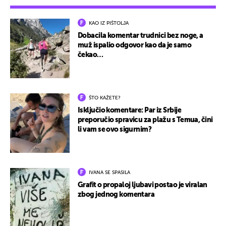
KAO IZ PIŠTOLJA
Dobacila komentar trudnici bez noge, a
muž ispalio odgovor kao da je samo
čekao…
ŠTO KAŽETE?
Isključio komentare: Par iz Srbije
preporučio spravicu za plažu s Temua, čini
li vam se ovo sigurnim?
IVANA SE SPASILA
Grafit o propaloj ljubavi postao je viralan
zbog jednog komentara