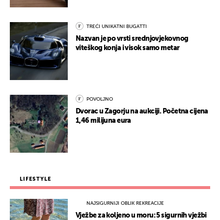
TREĆI UNIKATNI BUGATTI
Nazvan je po vrsti srednjovjekovnog
viteškog konja i visok samo metar
POVOLJNO
Dvorac u Zagorju na aukciji. Početna cijena
1,46 milijuna eura
LIFESTYLE
NAJSIGURNIJI OBLIK REKREACIJE
Vježbe za koljeno u moru: 5 sigurnih vježbi