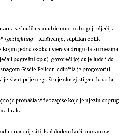
nama se budila s modricama i u drugoj odjeći, a
o
" (
gaslighting
- sluđivanje, suptilan oblik
e kojim jedna osoba uvjerava drugu da su njezina
jećaji pogrešni op.a) govoreći joj da je luda i da
 snagom Gisèle Pelicot, odlučila je progovoriti.
 je život prije nego što je slučaj stigao do suda.
učajno je pronašla videozapise koje je njezin suprug
na braka.
trudim nasmiješiti, kad dođem kući, moram se