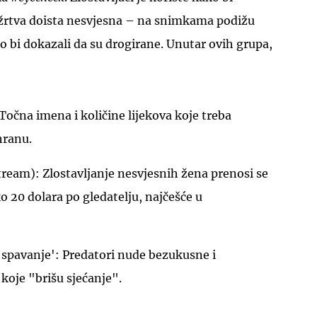
 žrtva doista nesvjesna – na snimkama podižu
 bi dokazali da su drogirane. Unutar ovih grupa,
Točna imena i količine lijekova koje treba
UKLJUČITE NOTIFIKACIJE
 hranu.
stream): Zlostavljanje nesvjesnih žena prenosi se
o 20 dolara po gledatelju, najčešće u
 spavanje': Predatori nude bezukusne i
koje "brišu sjećanje".