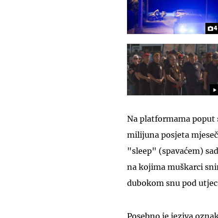
4
Na platformama poput st
milijuna posjeta mjese
"sleep" (spavaćem) sad
na kojima muškarci snim
dubokom snu pod utjeca
Posebno je jeziva ozna