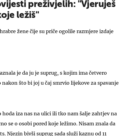
ijesti preživjelih: "Vjeruješ
oje ležiš"
hrabre žene čije su priče ogolile razmjere izdaje
aznala je da ju je suprug, s kojim ima četvero
 nakon što bi joj u čaj smrvio lijekove za spavanje
hoda iza nas na ulici ili tko nam šalje zahtjev na
mo se o osobi pored koje ležimo. Nisam znala da
ts. Njezin bivši suprug sada služi kaznu od 11