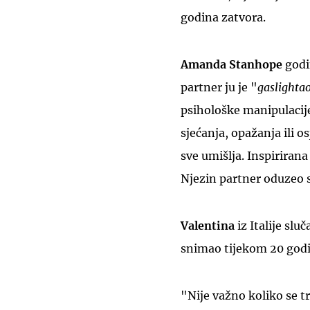
godina zatvora.
Amanda Stanhope
godi
partner ju je "
gaslighta
psihološke manipulacij
sjećanja, opažanja ili os
sve umišlja. Inspirirana
Njezin partner oduzeo si
Valentina
iz Italije sl
snimao tijekom 20 godi
"Nije važno koliko se 