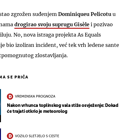
 ostao zgrožen suđenjem
Dominiqueu Pelicotu
u
dinama
drogirao svoju suprugu
Gisèle
i pozivao
iluju. No, nova istraga projekta As Equals
ije bio izoliran incident, već tek vrh ledene sante
otpomognutog zlostavljanja.
IMA SE PRIČA
VREMENSKA PROGNOZA
Nakon vrhunca toplinskog vala stiže osvježenje: Dokad
će trajati otkrio je meteorolog
VOZILO SLETJELO S CESTE