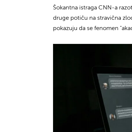
Šokantna istraga CNN-a razotkr
druge potiču na stravična zlod
pokazuju da se fenomen "akade