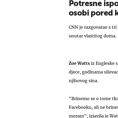
Potresne ispov
osobi pored k
CNN je razgovarao s tri 
unutar vlastitog doma.
Zoe Watts
iz Engleske s
djece, godinama silovao
njihovog sina.
"Brinemo se o tome tko 
Facebooku, ali ne brine
moram", izjavila je Wat