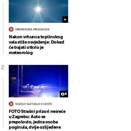
VREMENSKA PROGNOZA
Nakon vrhunca toplinskog
vala stiže osvježenje: Dokad
će trajati otkrio je
meteorolog
4
VOZILO SLETJELO S CESTE
FOTO Strašni prizori nesreće
u Zagrebu: Auto se
prepolovio, jedna osoba
poginula, dvije ozlijeđene