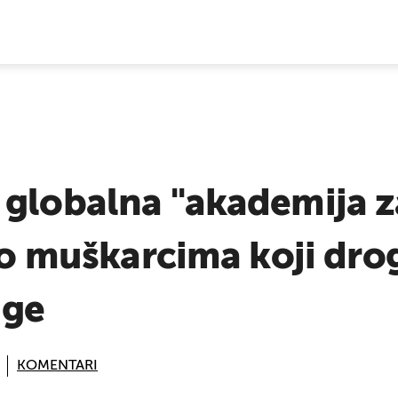
E VIJESTI
globalna "akademija za
 o muškarcima koji drogi
uge
KOMENTARI