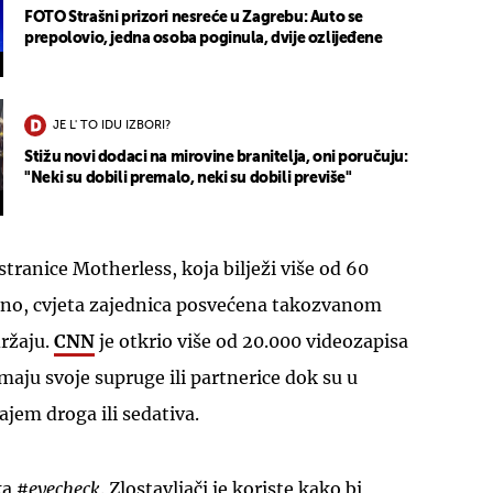
FOTO Strašni prizori nesreće u Zagrebu: Auto se
prepolovio, jedna osoba poginula, dvije ozlijeđene
JE L' TO IDU IZBORI?
Stižu novi dodaci na mirovine branitelja, oni poručuju:
"Neki su dobili premalo, neki su dobili previše"
ranice Motherless, koja bilježi više od 60
čno, cvjeta zajednica posvećena takozvanom
ržaju.
CNN
je otkrio više od 20.000 videozapisa
aju svoje supruge ili partnerice dok su u
jem droga ili sedativa.
ka
#eyecheck
. Zlostavljači je koriste kako bi