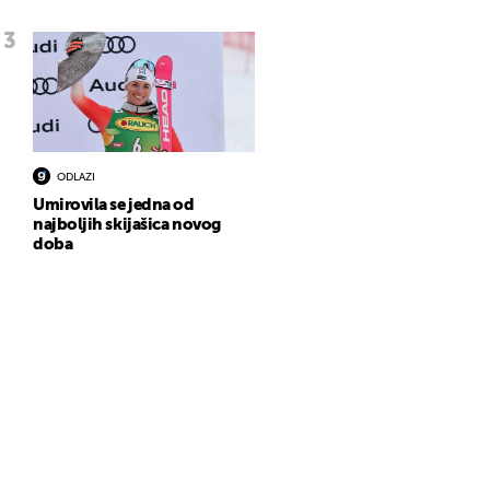
ODLAZI
Umirovila se jedna od
najboljih skijašica novog
doba