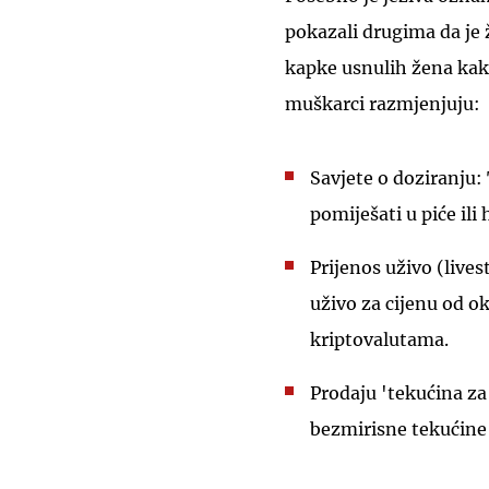
pokazali drugima da je
kapke usnulih žena kako
muškarci razmjenjuju:
Savjete o doziranju: 
pomiješati u piće ili
Prijenos uživo (live
uživo za cijenu od ok
kriptovalutama.
Prodaju 'tekućina za
bezmirisne tekućine 