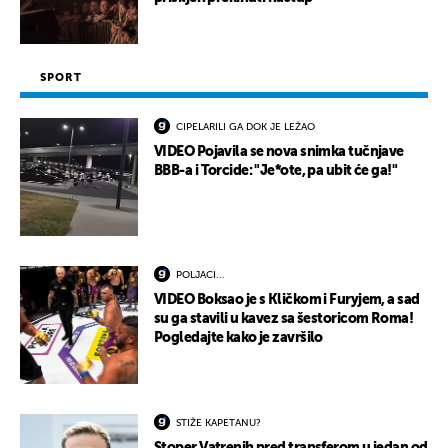
SPORT
CIPELARILI GA DOK JE LEŽAO
VIDEO Pojavila se nova snimka tučnjave
BBB-a i Torcide: "Je*ote, pa ubit će ga!"
POLJACI...
VIDEO Boksao je s Kličkom i Furyjem, a sad
su ga stavili u kavez sa šestoricom Roma!
Pogledajte kako je završilo
STIŽE KAPETANU?