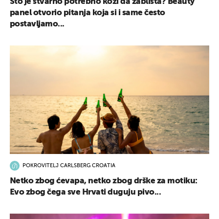
Što je stvarno potrebno koži da zablista? Beauty
panel otvorio pitanja koja si i same često
postavljamo...
POKROVITELJ CARLSBERG CROATIA
Netko zbog ćevapa, netko zbog drške za motiku:
Evo zbog čega sve Hrvati duguju pivo...