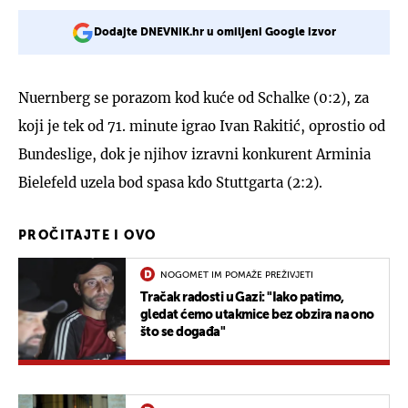
Dodajte DNEVNIK.hr u omiljeni Google izvor
Nuernberg se porazom kod kuće od Schalke (0:2), za
koji je tek od 71. minute igrao Ivan Rakitić, oprostio od
Bundeslige, dok je njihov izravni konkurent Arminia
Bielefeld uzela bod spasa kdo Stuttgarta (2:2).
PROČITAJTE I OVO
NOGOMET IM POMAŽE PREŽIVJETI
Tračak radosti u Gazi: "Iako patimo,
gledat ćemo utakmice bez obzira na ono
što se događa"