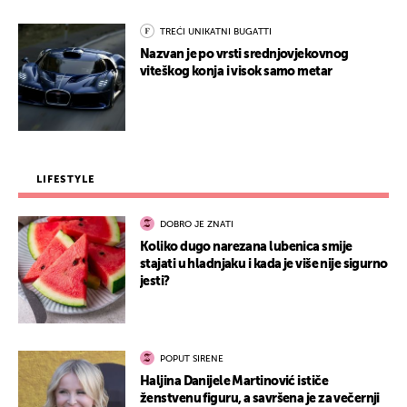
TREĆI UNIKATNI BUGATTI
Nazvan je po vrsti srednjovjekovnog
viteškog konja i visok samo metar
LIFESTYLE
DOBRO JE ZNATI
Koliko dugo narezana lubenica smije
stajati u hladnjaku i kada je više nije sigurno
jesti?
POPUT SIRENE
Haljina Danijele Martinović ističe
ženstvenu figuru, a savršena je za večernji