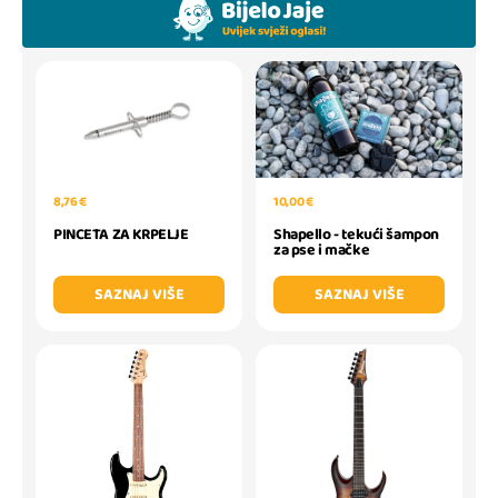
10,00 €
8,76 €
Shapello - tekući šampon
PINCETA ZA KRPELJE
za pse i mačke
SAZNAJ VIŠE
SAZNAJ VIŠE