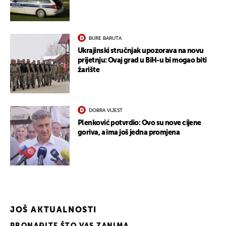
BURE BARUTA
Ukrajinski stručnjak upozorava na novu
prijetnju: Ovaj grad u BiH-u bi mogao biti
žarište
DOBRA VIJEST
Plenković potvrdio: Ovo su nove cijene
goriva, a ima još jedna promjena
UKLJUČITE NOTIFIKACIJE
JOŠ AKTUALNOSTI