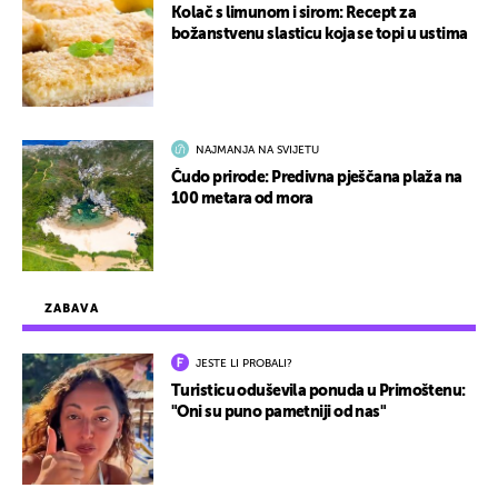
Kolač s limunom i sirom: Recept za
božanstvenu slasticu koja se topi u ustima
NAJMANJA NA SVIJETU
Čudo prirode: Predivna pješčana plaža na
100 metara od mora
ZABAVA
JESTE LI PROBALI?
Turisticu oduševila ponuda u Primoštenu:
"Oni su puno pametniji od nas"