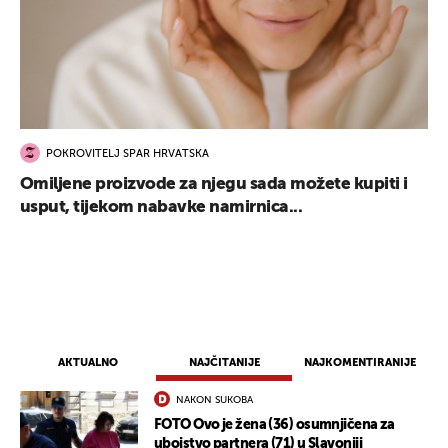
POKROVITELJ SPAR HRVATSKA
Omiljene proizvode za njegu sada možete kupiti i
usput, tijekom nabavke namirnica...
AKTUALNO
NAJČITANIJE
NAJKOMENTIRANIJE
NAKON SUKOBA
FOTO Ovo je žena (36) osumnjičena za
ubojstvo partnera (71) u Slavoniji