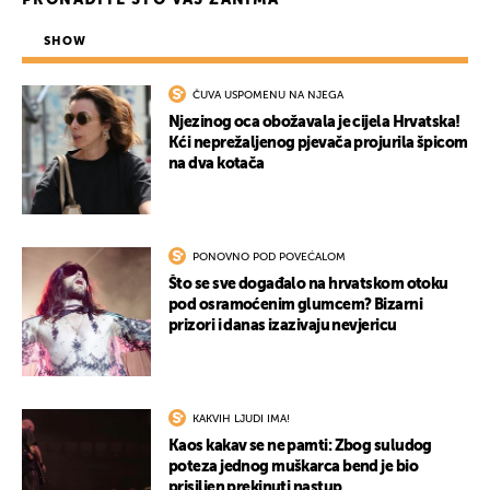
PRONAĐITE ŠTO VAS ZANIMA
SHOW
ČUVA USPOMENU NA NJEGA
Njezinog oca obožavala je cijela Hrvatska!
Kći neprežaljenog pjevača projurila špicom
na dva kotača
PONOVNO POD POVEĆALOM
Što se sve događalo na hrvatskom otoku
pod osramoćenim glumcem? Bizarni
prizori i danas izazivaju nevjericu
KAKVIH LJUDI IMA!
Kaos kakav se ne pamti: Zbog suludog
poteza jednog muškarca bend je bio
prisiljen prekinuti nastup