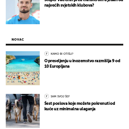
Stoper Vatrenih pred transferom u jedan od
najvećih svjetskih klubova?
NOVAC
KAMO BI OTIŠLI?
O preseljenju u inozemstvo razmišlja 9 od
10 Europljana
SAM SVOJ ŠEF
Šest poslova koje možete pokrenuti od
kuće uz minimalna ulaganja