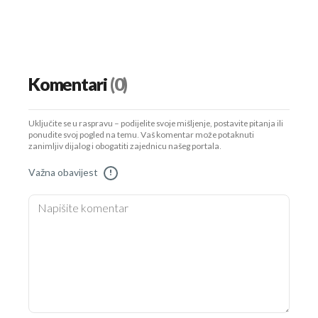
Komentari
(0)
Uključite se u raspravu – podijelite svoje mišljenje, postavite pitanja ili
ponudite svoj pogled na temu. Vaš komentar može potaknuti
zanimljiv dijalog i obogatiti zajednicu našeg portala.
Važna obavijest
!