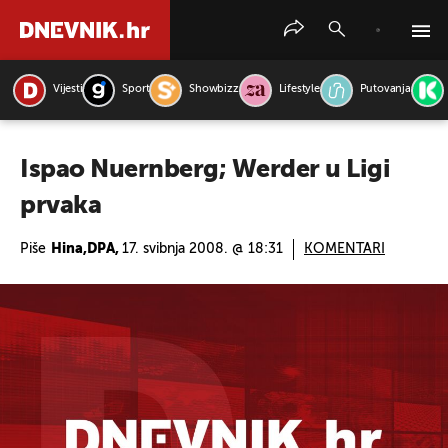
Vijesti
Sport
Showbizz
Lifestyle
Putovanja
PRETRAŽITE VIJESTI
Ispao Nuernberg; Werder u Ligi
prvaka
Piše
Hina,DPA,
17. svibnja 2008. @ 18:31
KOMENTARI