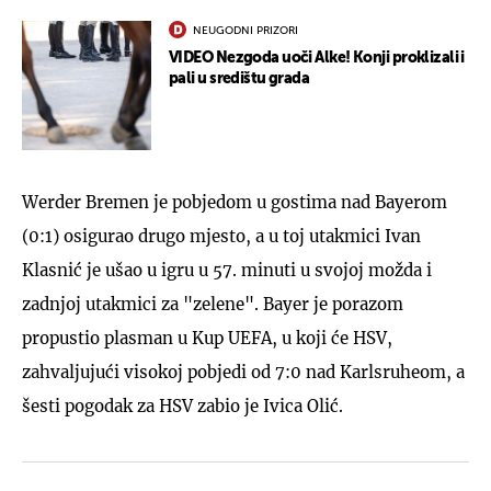
NEUGODNI PRIZORI
VIDEO Nezgoda uoči Alke! Konji proklizali i
pali u središtu grada
Werder Bremen je pobjedom u gostima nad Bayerom
(0:1) osigurao drugo mjesto, a u toj utakmici Ivan
Klasnić je ušao u igru u 57. minuti u svojoj možda i
zadnjoj utakmici za "zelene". Bayer je porazom
propustio plasman u Kup UEFA, u koji će HSV,
zahvaljujući visokoj pobjedi od 7:0 nad Karlsruheom, a
šesti pogodak za HSV zabio je Ivica Olić.