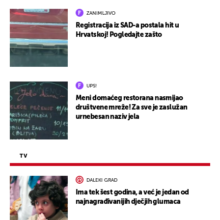
ZANIMLJIVO
Registracija iz SAD-a postala hit u
Hrvatskoj! Pogledajte zašto
UPS!
Meni domaćeg restorana nasmijao
društvene mreže! Za sve je zaslužan
urnebesan naziv jela
TV
DALEKI GRAD
Ima tek šest godina, a već je jedan od
najnagrađivanijih dječjih glumaca