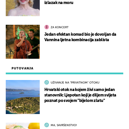
izlazak na moru
ZA KONCERT
Jedan efektan komad bio je dovoljan da
Vannina ljetna kombinacija zablista
PUTOVANJA
UŽIVANJE NA "PRIVATNOM" OTOKU
Hrvatski otok na kojem živi samo jedan
stanovnik: Ljepotan koji je diljem svijeta
poznat po svojem "bijelom zlatu"
MA, SAVRŠENSTVO!