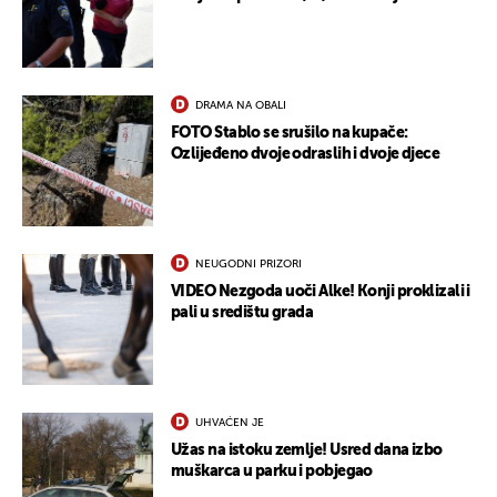
DRAMA NA OBALI
FOTO Stablo se srušilo na kupače:
Ozlijeđeno dvoje odraslih i dvoje djece
NEUGODNI PRIZORI
VIDEO Nezgoda uoči Alke! Konji proklizali i
pali u središtu grada
UHVAĆEN JE
Užas na istoku zemlje! Usred dana izbo
muškarca u parku i pobjegao