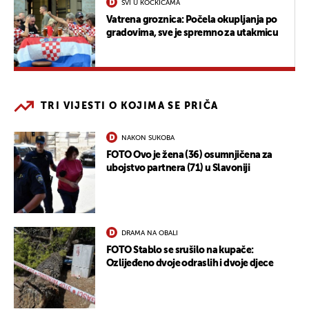
SVI U KOCKICAMA
Vatrena groznica: Počela okupljanja po
gradovima, sve je spremno za utakmicu
TRI VIJESTI O KOJIMA SE PRIČA
NAKON SUKOBA
FOTO Ovo je žena (36) osumnjičena za
ubojstvo partnera (71) u Slavoniji
DRAMA NA OBALI
FOTO Stablo se srušilo na kupače:
Ozlijeđeno dvoje odraslih i dvoje djece