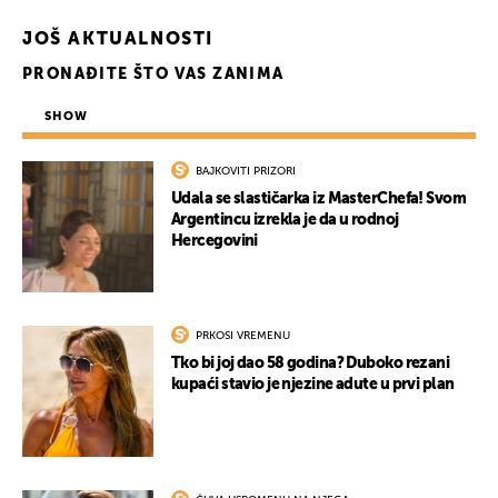
JOŠ AKTUALNOSTI
PRONAĐITE ŠTO VAS ZANIMA
SHOW
BAJKOVITI PRIZORI
Udala se slastičarka iz MasterChefa! Svom
Argentincu izrekla je da u rodnoj
Hercegovini
UKLJUČITE NOTIFIKACIJE
PRKOSI VREMENU
Tko bi joj dao 58 godina? Duboko rezani
kupaći stavio je njezine adute u prvi plan