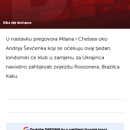
Slika nije dostupna
U nastavku pregovora Milana i Chelsea oko
Andrija Ševčenka koji se očekuju ovaj tjedan,
londonski će klub u zamjenu za Ukrajinca
navodno zahtijevati zvijezdu Rossonera, Brazilca
Kaku.
Dodajte DNEVNIK.hr u omiljeni Google izvor