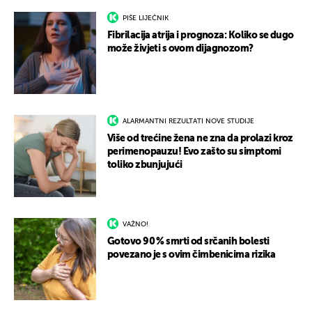
PIŠE LIJEČNIK
Fibrilacija atrija i prognoza: Koliko se dugo
može živjeti s ovom dijagnozom?
ALARMANTNI REZULTATI NOVE STUDIJE
Više od trećine žena ne zna da prolazi kroz
perimenopauzu! Evo zašto su simptomi
toliko zbunjujući
VAŽNO!
Gotovo 90 % smrti od srčanih bolesti
povezano je s ovim čimbenicima rizika