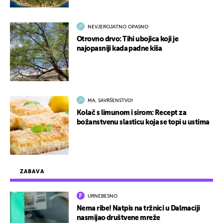
NEVJEROJATNO OPASNO
Otrovno drvo: Tihi ubojica koji je
najopasniji kada padne kiša
MA, SAVRŠENSTVO!
Kolač s limunom i sirom: Recept za
božanstvenu slasticu koja se topi u ustima
ZABAVA
URNEBESNO
Nema ribe! Natpis na tržnici u Dalmaciji
nasmijao društvene mreže