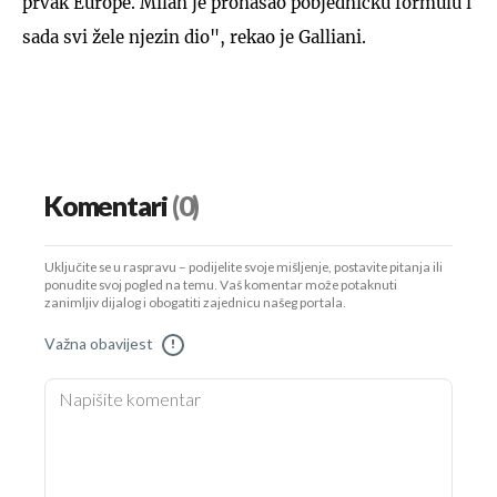
prvak Europe. Milan je pronašao pobjedničku formulu i
sada svi žele njezin dio", rekao je Galliani.
Komentari
(0)
Uključite se u raspravu – podijelite svoje mišljenje, postavite pitanja ili
ponudite svoj pogled na temu. Vaš komentar može potaknuti
zanimljiv dijalog i obogatiti zajednicu našeg portala.
Važna obavijest
!