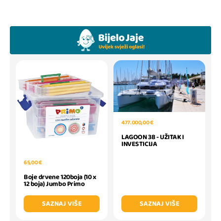
477.000,00 €
LAGOON 38 - UŽITAK I
INVESTICIJA
65,00 €
Boje drvene 120boja (10 x
12 boja) Jumbo Primo
SAZNAJ VIŠE
SAZNAJ VIŠE