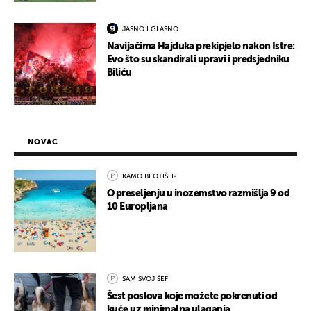
JASNO I GLASNO
Navijačima Hajduka prekipjelo nakon Istre:
Evo što su skandirali upravi i predsjedniku
Biliću
NOVAC
KAMO BI OTIŠLI?
O preseljenju u inozemstvo razmišlja 9 od
10 Europljana
SAM SVOJ ŠEF
Šest poslova koje možete pokrenuti od
kuće uz minimalna ulaganja