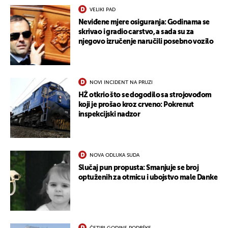
VELIKI PAD
Neviđene mjere osiguranja: Godinama se
skrivao i gradio carstvo, a sada su za
njegovo izručenje naručili posebno vozilo
NOVI INCIDENT NA PRUZI
HŽ otkrio što se dogodilo sa strojovođom
koji je prošao kroz crveno: Pokrenut
inspekcijski nadzor
NOVA ODLUKA SUDA
Slučaj pun propusta: Smanjuje se broj
optuženih za otmicu i ubojstvo male Danke