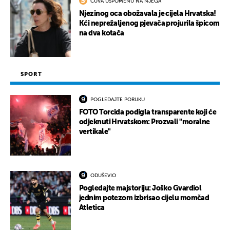
ČUVA USPOMENU NA NJEGA
Njezinog oca obožavala je cijela Hrvatska!
Kći neprežaljenog pjevača projurila špicom
na dva kotača
SPORT
POGLEDAJTE PORUKU
FOTO Torcida podigla transparente koji će
odjeknuti Hrvatskom: Prozvali "moralne
vertikale"
ODUŠEVIO
Pogledajte majstoriju: Joško Gvardiol
jednim potezom izbrisao cijelu momčad
Atletica