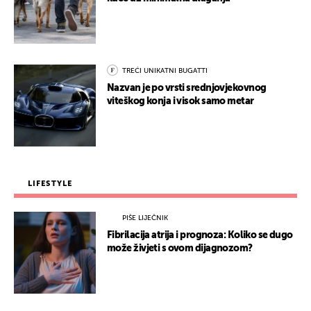
TREĆI UNIKATNI BUGATTI
Nazvan je po vrsti srednjovjekovnog
viteškog konja i visok samo metar
LIFESTYLE
PIŠE LIJEČNIK
Fibrilacija atrija i prognoza: Koliko se dugo
može živjeti s ovom dijagnozom?