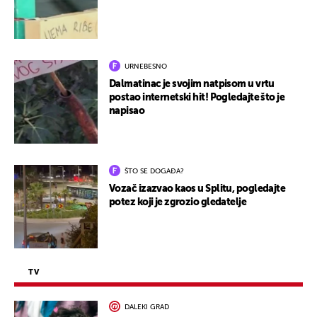
URNEBESNO
Dalmatinac je svojim natpisom u vrtu
postao internetski hit! Pogledajte što je
napisao
ŠTO SE DOGAĐA?
Vozač izazvao kaos u Splitu, pogledajte
potez koji je zgrozio gledatelje
TV
DALEKI GRAD