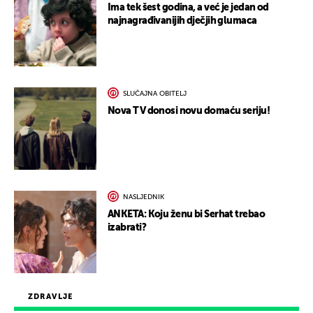
Ima tek šest godina, a već je jedan od
najnagrađivanijih dječjih glumaca
SLUČAJNA OBITELJ
Nova TV donosi novu domaću seriju!
NASLJEDNIK
ANKETA: Koju ženu bi Serhat trebao
izabrati?
ZDRAVLJE