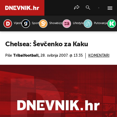
Vijesti
Sport
Showbizz
Lifestyle
Putovanja
PRETRAŽITE VIJESTI
Chelsea: Ševčenko za Kaku
Piše
Tribalfootball,
28. svibnja 2007. @ 13:35
KOMENTARI