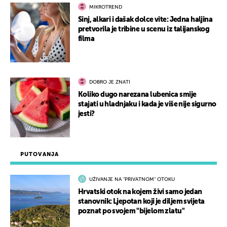
MIKROTREND
Sinj, alkari i dašak dolce vite: Jedna haljina
pretvorila je tribine u scenu iz talijanskog
filma
DOBRO JE ZNATI
Koliko dugo narezana lubenica smije
stajati u hladnjaku i kada je više nije sigurno
jesti?
PUTOVANJA
UŽIVANJE NA "PRIVATNOM" OTOKU
Hrvatski otok na kojem živi samo jedan
stanovnik: Ljepotan koji je diljem svijeta
poznat po svojem "bijelom zlatu"