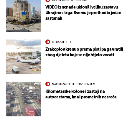
ČETIRI GODINE PODRŠKE
VIDEO Iznenada uklonili veliku zastavu
Ukrajine s trga: Svemu je prethodio jedan
sastanak
OTKAZALI LET
Zrakoplov krenuo prema pisti pa ga vratili
zbog djeteta koje se nije htjelo vezati
NAORUŽAJTE SE STRPLJENJEM
Kilometarske kolone i zastoji na
autocestama, ima i prometnih nesreća