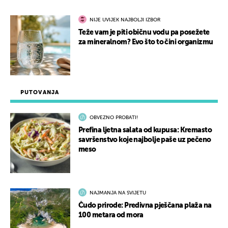
NIJE UVIJEK NAJBOLJI IZBOR
Teže vam je piti običnu vodu pa posežete
za mineralnom? Evo što to čini organizmu
PUTOVANJA
OBVEZNO PROBATI!
Prefina ljetna salata od kupusa: Kremasto
savršenstvo koje najbolje paše uz pečeno
meso
NAJMANJA NA SVIJETU
Čudo prirode: Predivna pješčana plaža na
100 metara od mora