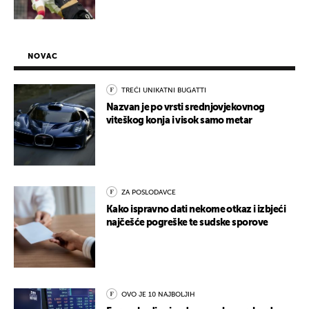
NOVAC
TREĆI UNIKATNI BUGATTI
Nazvan je po vrsti srednjovjekovnog
viteškog konja i visok samo metar
ZA POSLODAVCE
Kako ispravno dati nekome otkaz i izbjeći
najčešće pogreške te sudske sporove
OVO JE 10 NAJBOLJIH