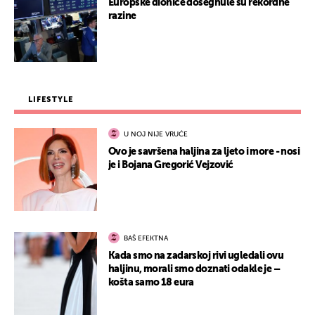
Europske dionice dosegnule su rekordne
razine
LIFESTYLE
U NOJ NIJE VRUĆE
Ovo je savršena haljina za ljeto i more - nosi
je i Bojana Gregorić Vejzović
BAŠ EFEKTNA
Kada smo na zadarskoj rivi ugledali ovu
haljinu, morali smo doznati odakle je –
košta samo 18 eura