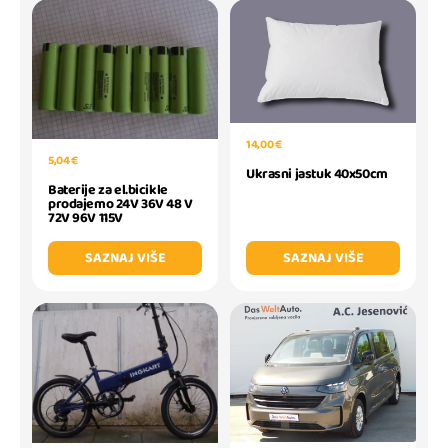
14,00 €
5,04 €
Ukrasni jastuk 40x50cm
Baterije za el.bicikle
prodajemo 24V 36V 48 V
72V 96V 115V
SAZNAJ VIŠE
SAZNAJ VIŠE