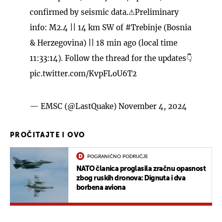
confirmed by seismic data.⚠Preliminary
info: M2.4 || 14 km SW of
#Trebinje
(Bosnia
& Herzegovina) || 18 min ago (local time
11:33:14). Follow the thread for the updates👇
pic.twitter.com/KvpFLoU6T2
— EMSC (@LastQuake)
November 4, 2024
PROČITAJTE I OVO
POGRANIČNO PODRUČJE
NATO članica proglasila zračnu opasnost
zbog ruskih dronova: Dignuta i dva
borbena aviona