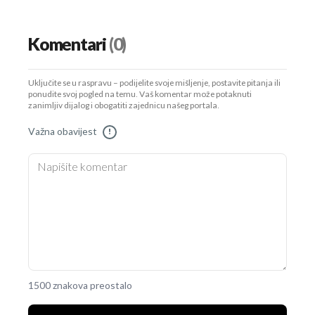
Komentari
(0)
Uključite se u raspravu – podijelite svoje mišljenje, postavite pitanja ili
ponudite svoj pogled na temu. Vaš komentar može potaknuti
zanimljiv dijalog i obogatiti zajednicu našeg portala.
Važna obavijest
!
1500 znakova preostalo