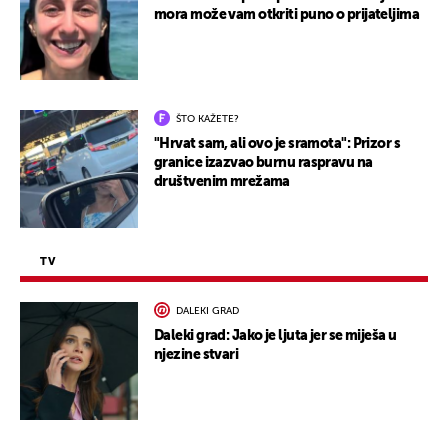
mora može vam otkriti puno o prijateljima
ŠTO KAŽETE?
"Hrvat sam, ali ovo je sramota": Prizor s
granice izazvao burnu raspravu na
društvenim mrežama
TV
DALEKI GRAD
Daleki grad: Jako je ljuta jer se miješa u
njezine stvari