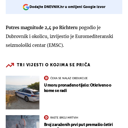
Dodajte DNEVNIK.hr u omiljeni Google izvor
Potres
magnitude 2,4 po Richteru
pogodio je
Dubrovnik i okolicu, izvijestio je Euromediteranski
seizmološki centar (EMSC).
TRI VIJESTI O KOJIMA SE PRIČA
ČEKA SE NALAZ OBDUKCIJE
U moru pronađeno tijelo: Otkriveno o
kome se radi
RASTE BROJ MRTVIH
Broj zaraženih prvi put premašio četiri