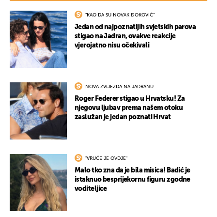
"KAO DA SU NOVAK ĐOKOVIĆ"
Jedan od najpoznatijih svjetskih parova
stigao na Jadran, ovakve reakcije
vjerojatno nisu očekivali
NOVA ZVIJEZDA NA JADRANU
Roger Federer stigao u Hrvatsku! Za
njegovu ljubav prema našem otoku
zaslužan je jedan poznati Hrvat
"VRUĆE JE OVDJE"
Malo tko zna da je bila misica! Badić je
istaknuo besprijekornu figuru zgodne
voditeljice