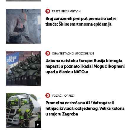
RASTE BROJ MRTVIH
Broj zaraženih prvi put premašio četiri
tisuće: Širi se smrtonosna epidemija
OBAVJEŠTAJNO UPOZORENJE
Uzbuna na istoku Europe: Rusija bi mogla
napasti, a poznato i kada! Moguć i kopneni
upad u članicu NATO-a
VOZAČI, OPREZ!
Prometna nesreća na A1! Vatrogasci i
hitnjaci izvlačili ozlijeđenog. Velika kolona
u smjeru Zagreba