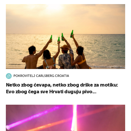
POKROVITELJ CARLSBERG CROATIA
Netko zbog ćevapa, netko zbog drške za motiku:
Evo zbog čega sve Hrvati duguju pivo...