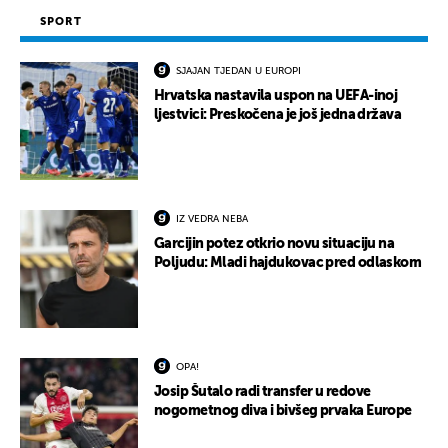
SPORT
SJAJAN TJEDAN U EUROPI
Hrvatska nastavila uspon na UEFA-inoj
ljestvici: Preskočena je još jedna država
IZ VEDRA NEBA
Garcijin potez otkrio novu situaciju na
Poljudu: Mladi hajdukovac pred odlaskom
OPA!
Josip Šutalo radi transfer u redove
nogometnog diva i bivšeg prvaka Europe