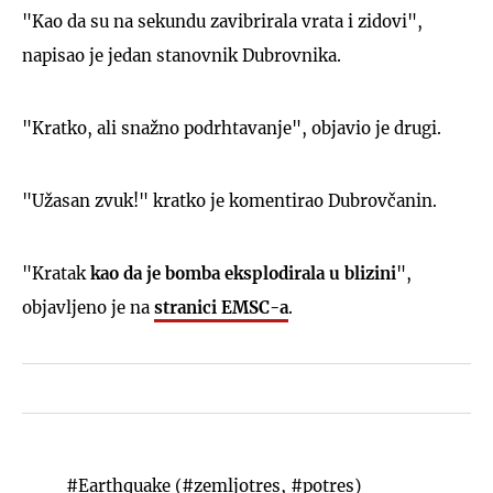
"Kao da su na sekundu zavibrirala vrata i zidovi",
napisao je jedan stanovnik Dubrovnika.
"Kratko, ali snažno podrhtavanje", objavio je drugi.
"Užasan zvuk!" kratko je komentirao Dubrovčanin.
"Kratak
kao da je bomba eksplodirala u blizini
",
objavljeno je na
stranici EMSC-a
.
#Earthquake
(
#zemljotres
,
#potres
)