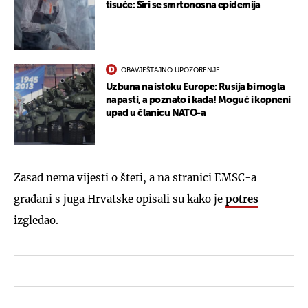
tisuće: Širi se smrtonosna epidemija
OBAVJEŠTAJNO UPOZORENJE
Uzbuna na istoku Europe: Rusija bi mogla
napasti, a poznato i kada! Moguć i kopneni
upad u članicu NATO-a
Zasad nema vijesti o šteti, a na stranici EMSC-a
građani s juga Hrvatske opisali su kako je
potres
izgledao.