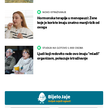
NOVO ISTRAŽIVANJE
Hormonska terapija u menopauzi: Žene
koje je koriste imaju znatno manji rizik od
ovoga
STUDIJA NA GOTOVO 1.900 OSOBA
Ljudi koji redovito rade ovo imaju “mlađi”
organizam, pokazuje istraživanje