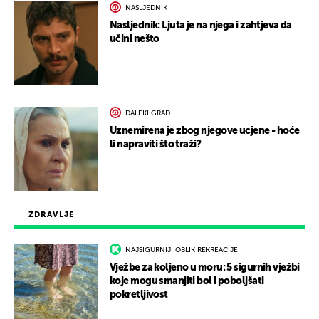
NASLJEDNIK
Nasljednik: Ljuta je na njega i zahtjeva da
učini nešto
DALEKI GRAD
Uznemirena je zbog njegove ucjene - hoće
li napraviti što traži?
ZDRAVLJE
NAJSIGURNIJI OBLIK REKREACIJE
Vježbe za koljeno u moru: 5 sigurnih vježbi
koje mogu smanjiti bol i poboljšati
pokretljivost