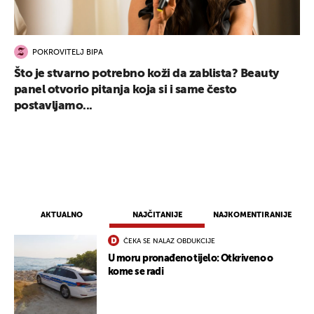
POKROVITELJ BIPA
Što je stvarno potrebno koži da zablista? Beauty
panel otvorio pitanja koja si i same često
postavljamo...
AKTUALNO
NAJČITANIJE
NAJKOMENTIRANIJE
ČEKA SE NALAZ OBDUKCIJE
U moru pronađeno tijelo: Otkriveno o
kome se radi