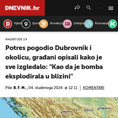
Vijesti
Sport
Showbizz
Lifestyle
Putovanja
PRETRAŽITE VIJESTI
MAGNITUDE 2,4
Potres pogodio Dubrovnik i
okolicu, građani opisali kako je
sve izgledalo: "Kao da je bomba
eksplodirala u blizini"
Piše
B. F. M. ,
04. studenoga 2024. @ 12:11
KOMENTARI