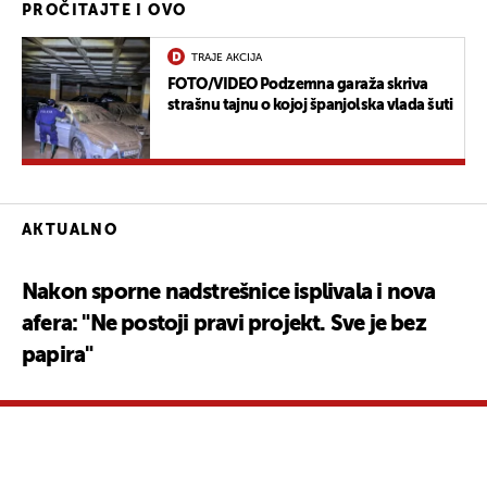
PROČITAJTE I OVO
TRAJE AKCIJA
FOTO/VIDEO Podzemna garaža skriva
strašnu tajnu o kojoj španjolska vlada šuti
AKTUALNO
Nakon sporne nadstrešnice isplivala i nova
afera: "Ne postoji pravi projekt. Sve je bez
papira"