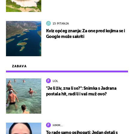
15 PITANJA
Kviz općeg znanja: Za one pred kojima se i
Google može sakriti
ZABAVA
LOL
"Je li živ, zna li se?": Snimka s Jadrana
postala hit, radi li i vaš muž ovo?
HMM…
To rade samo psihopati: Jedan detalj s