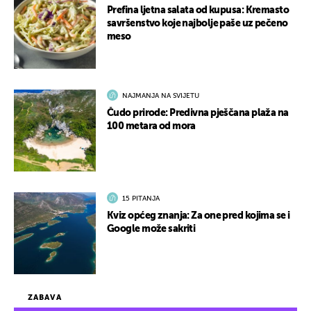
Prefina ljetna salata od kupusa: Kremasto
savršenstvo koje najbolje paše uz pečeno
meso
NAJMANJA NA SVIJETU
Čudo prirode: Predivna pješčana plaža na
100 metara od mora
15 PITANJA
Kviz općeg znanja: Za one pred kojima se i
Google može sakriti
ZABAVA