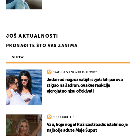
JOŠ AKTUALNOSTI
PRONAĐITE ŠTO VAS ZANIMA
SHOW
"KAO DA SU NOVAK ĐOKOVIĆ"
Jedan od najpoznatijih svjetskih parova
stigao na Jadran, ovakve reakcije
vjerojatno nisu očekivali
UKLJUČITE NOTIFIKACIJE
"UUUUUUFFFF"
Vau, koje noge! Ružičasti badić istaknuo je
najbolje adute Maje Šuput