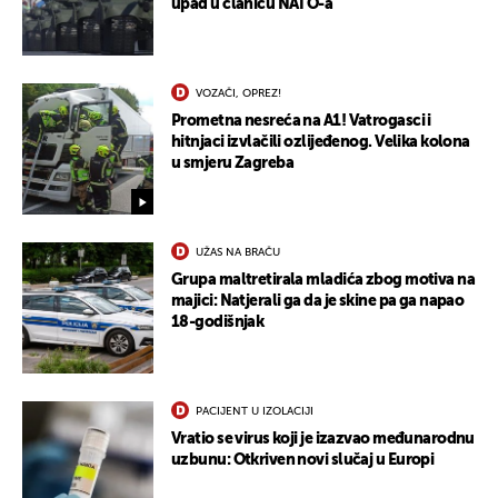
upad u članicu NATO-a
VOZAČI, OPREZ!
Prometna nesreća na A1! Vatrogasci i
hitnjaci izvlačili ozlijeđenog. Velika kolona
u smjeru Zagreba
UŽAS NA BRAČU
Grupa maltretirala mladića zbog motiva na
majici: Natjerali ga da je skine pa ga napao
18-godišnjak
PACIJENT U IZOLACIJI
Vratio se virus koji je izazvao međunarodnu
uzbunu: Otkriven novi slučaj u Europi