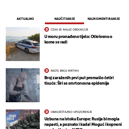
AKTUALNO
NAJČITANIJE
NAJKOMENTIRANIJE
ČEKA SE NALAZ OBDUKCIJE
U moru pronađeno tijelo: Otkriveno o
kome se radi
RASTE BROJ MRTVIH
Broj zaraženih prvi put premašio četiri
tisuće: Širi se smrtonosna epidemija
OBAVJEŠTAJNO UPOZORENJE
Uzbuna na istoku Europe: Rusija bi mogla
napasti, a poznato i kada! Moguć i kopneni