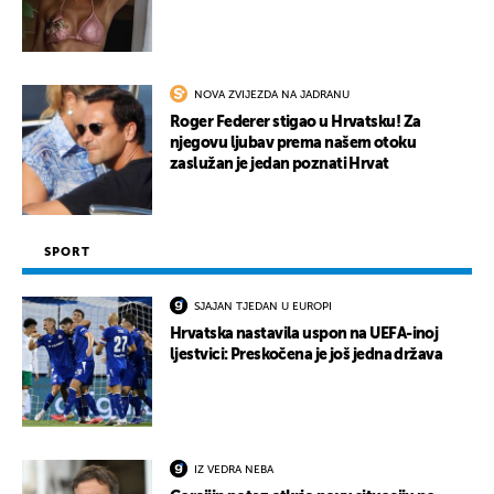
NOVA ZVIJEZDA NA JADRANU
Roger Federer stigao u Hrvatsku! Za
njegovu ljubav prema našem otoku
zaslužan je jedan poznati Hrvat
SPORT
SJAJAN TJEDAN U EUROPI
Hrvatska nastavila uspon na UEFA-inoj
ljestvici: Preskočena je još jedna država
IZ VEDRA NEBA