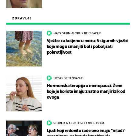
ZDRAVLJE
NAJSIGURNIJI OBLIK REKREACIJE
Vježbe za koljeno u moru: 5 sigurnih vježbi
koje mogu smanjiti bol i poboljšati
pokretljivost
NOVO ISTRAŽIVANJE
Hormonska terapija u menopauzi: Žene
koje je koriste imaju znatno manji rizik od
ovoga
STUDIJA NA GOTOVO 1.900 OSOBA
Ljudi koji redovito rade ovo imaju “mlađi”