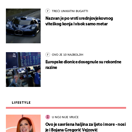
TREĆI UNIKATNI BUGATTI
Nazvan je po vrsti srednjovjekovnog
viteškog konja i visok samo metar
OVO JE 10 NAJBOLJIH
Europske dionice dosegnule su rekordne
razine
LIFESTYLE
U NOJ NIJE VRUĆE
Ovo je savršena haljina za ljeto i more - nosi
je i Bojana Gregorić Vejzović