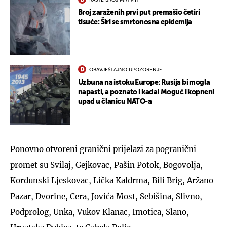
Broj zaraženih prvi put premašio četiri
tisuće: Širi se smrtonosna epidemija
OBAVJEŠTAJNO UPOZORENJE
Uzbuna na istoku Europe: Rusija bi mogla
napasti, a poznato i kada! Moguć i kopneni
upad u članicu NATO-a
Ponovno otvoreni granični prijelazi za pogranični
promet su Svilaj, Gejkovac, Pašin Potok, Bogovolja,
Kordunski Ljeskovac, Lička Kaldrma, Bili Brig, Aržano
Pazar, Dvorine, Cera, Jovića Most, Sebišina, Slivno,
Podprolog, Unka, Vukov Klanac, Imotica, Slano,