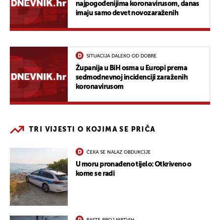
najpogođenijima koronavirusom, danas
imaju samo devet novozaraženih
SITUACIJA DALEKO OD DOBRE
Županija u BiH osma u Europi prema
sedmodnevnoj incidenciji zaraženih
koronavirusom
TRI VIJESTI O KOJIMA SE PRIČA
ČEKA SE NALAZ OBDUKCIJE
U moru pronađeno tijelo: Otkriveno o
kome se radi
RASTE BROJ MRTVIH