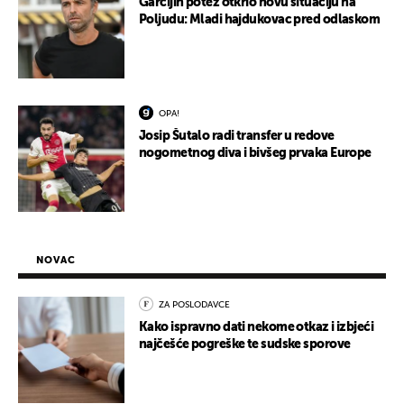
Garcijin potez otkrio novu situaciju na
Poljudu: Mladi hajdukovac pred odlaskom
OPA!
Josip Šutalo radi transfer u redove
nogometnog diva i bivšeg prvaka Europe
NOVAC
ZA POSLODAVCE
Kako ispravno dati nekome otkaz i izbjeći
najčešće pogreške te sudske sporove