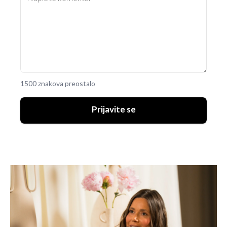
1500 znakova preostalo
Prijavite se