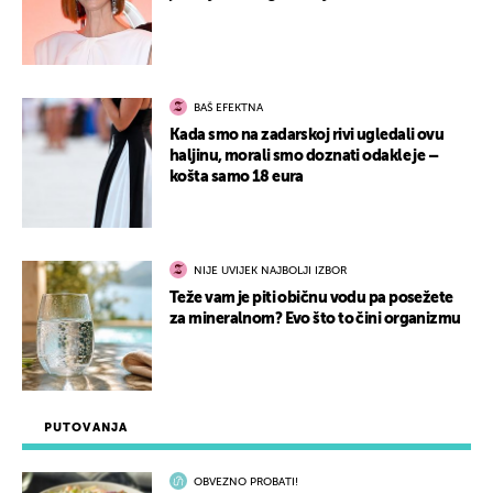
BAŠ EFEKTNA
Kada smo na zadarskoj rivi ugledali ovu
haljinu, morali smo doznati odakle je –
košta samo 18 eura
NIJE UVIJEK NAJBOLJI IZBOR
Teže vam je piti običnu vodu pa posežete
za mineralnom? Evo što to čini organizmu
PUTOVANJA
OBVEZNO PROBATI!