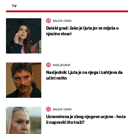
TV
DALEKI GRAD
Daleki grad: Jako je ljuta jer se miješa u
njezine stvari
NASLJEDNIK
Nasljednik: Ljuta je na njega i zahtjeva da
učini nešto
DALEKI GRAD
Uznemirena je zbog njegove ucjene - hoće
li napraviti što traži?