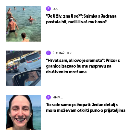
LOL
"Je li živ, zna li se?": Snimka s Jadrana
postala hit, radi li i vaš muž ovo?
ŠTO KAŽETE?
"Hrvat sam, ali ovo je sramota": Prizor s
granice izazvao burnu raspravu na
društvenim mrežama
HMM…
To rade samo psihopati: Jedan detalj s
mora može vam otkriti puno o prijateljima