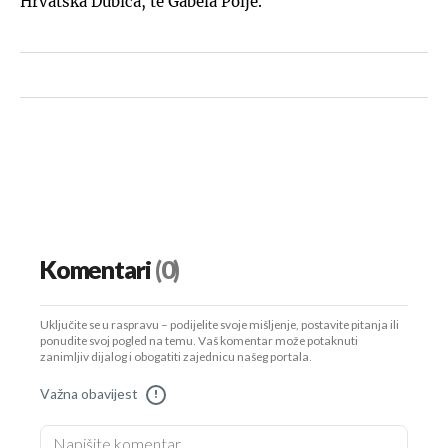
Hrvatska Dubica, te Gabela Polje.
Komentari
(0)
Uključite se u raspravu – podijelite svoje mišljenje, postavite pitanja ili
ponudite svoj pogled na temu. Vaš komentar može potaknuti
zanimljiv dijalog i obogatiti zajednicu našeg portala.
Važna obavijest
!