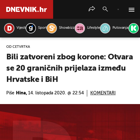
Vijesti
Sport
Showbizz
Lifestyle
Putovanja
PRETRAŽITE VIJESTI
OD ČETVRTKA
Bili zatvoreni zbog korone: Otvara
se 20 graničnih prijelaza između
Hrvatske i BiH
Piše
Hina,
14. listopada 2020. @ 22:54
KOMENTARI