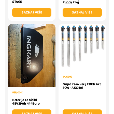
STAGE
Puppy 2 kg
SAZNAJ VIŠE
SAZNAJ VIŠE
14,60 €
Grijač za akvarij EDEN 425
50W - AKCIJA!
555,00 €
Baterija za bicikl
48V29Ah 444Euro
SAZNAJ VIŠE
SAZNAJ VIŠE