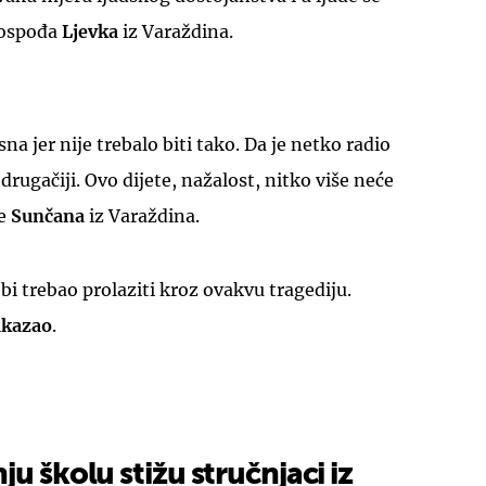
 gospođa
Ljevka
iz Varaždina.
sna jer nije trebalo biti tako. Da je netko radio
 drugačiji. Ovo dijete, nažalost, nitko više neće
UKLJUČITE NOTIFIKACIJE
je
Sunčana
iz Varaždina.
 bi trebao prolaziti kroz ovakvu tragediju.
akazao
.
u školu stižu stručnjaci iz