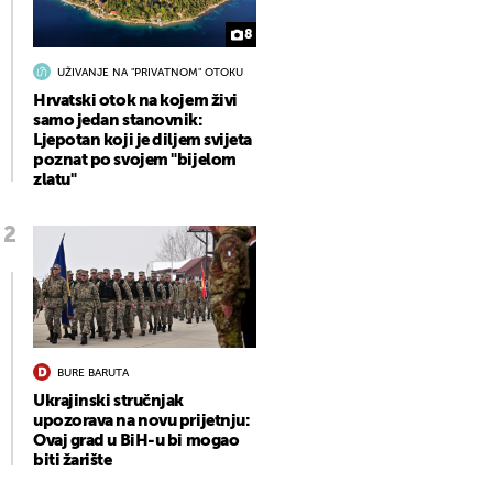
8
UŽIVANJE NA "PRIVATNOM" OTOKU
Hrvatski otok na kojem živi
samo jedan stanovnik:
Ljepotan koji je diljem svijeta
poznat po svojem "bijelom
zlatu"
BURE BARUTA
Ukrajinski stručnjak
upozorava na novu prijetnju:
Ovaj grad u BiH-u bi mogao
biti žarište