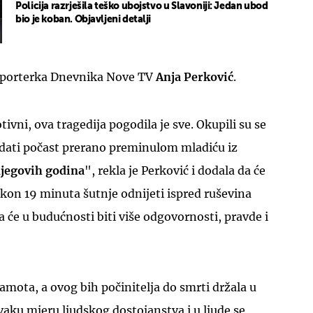
Policija razrješila teško ubojstvo u Slavoniji: Jedan ubod
bio je koban. Objavljeni detalji
reporterka Dnevnika Nove TV
Anja Perković
.
ivni, ova tragedija pogodila je sve. Okupili su se
ati počast prerano preminulom mladiću iz
njegovih godina
", rekla je Perković i dodala da će
akon 19 minuta šutnje odnijeti ispred ruševina
 će u budućnosti biti više odgovornosti, pravde i
ramota, a ovog bih počinitelja do smrti držala u
svaku mjeru ljudskog dostojanstva i u ljude se