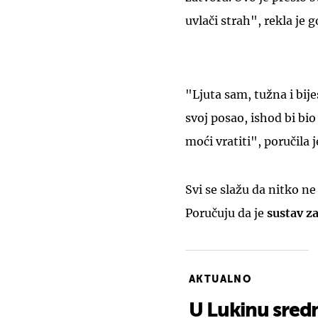
uvlači strah", rekla je
"Ljuta sam, tužna i bije
svoj posao, ishod bi bio
moći vratiti", poručila 
Svi se slažu da nitko ne
Poručuju da je
sustav z
AKTUALNO
U Lukinu srednj