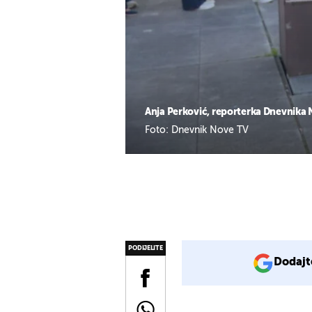
Anja Perković, reporterka Dnevnika
Foto: Dnevnik Nove TV
PODIJELITE
Dodajt