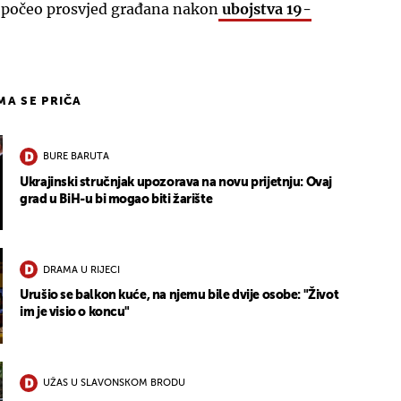
ti počeo prosvjed građana nakon
ubojstva 19-
IMA SE PRIČA
BURE BARUTA
Ukrajinski stručnjak upozorava na novu prijetnju: Ovaj
grad u BiH-u bi mogao biti žarište
DRAMA U RIJECI
Urušio se balkon kuće, na njemu bile dvije osobe: "Život
im je visio o koncu"
UŽAS U SLAVONSKOM BRODU