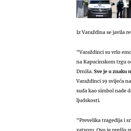
Iz Varaždina se javila 
"Varaždinci su vrlo emot
na Kapucinskom trgu od
Drniša.
Sve je u znaku 
Varaždinci 19 svijeća n
suda kao simbol nade da
ljudskosti.
"Prevelika tragedija i s
zatvoru. Ovo je prešlo 