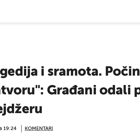
E VIJESTI
gedija i sramota. Počin
zatvoru": Građani odali 
ejdžeru
 @ 19:24
KOMENTARI