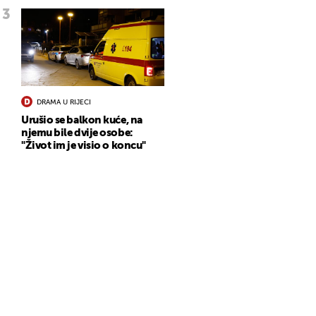
DRAMA U RIJECI
Urušio se balkon kuće, na
njemu bile dvije osobe:
"Život im je visio o koncu"