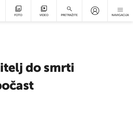
FOTO
VIDEO
PRETRAŽITE
NAVIGACIJA
itelj do smrti
počast