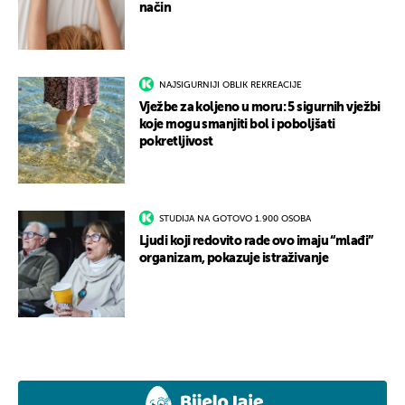
način
NAJSIGURNIJI OBLIK REKREACIJE
Vježbe za koljeno u moru: 5 sigurnih vježbi
koje mogu smanjiti bol i poboljšati
pokretljivost
STUDIJA NA GOTOVO 1.900 OSOBA
Ljudi koji redovito rade ovo imaju “mlađi”
organizam, pokazuje istraživanje