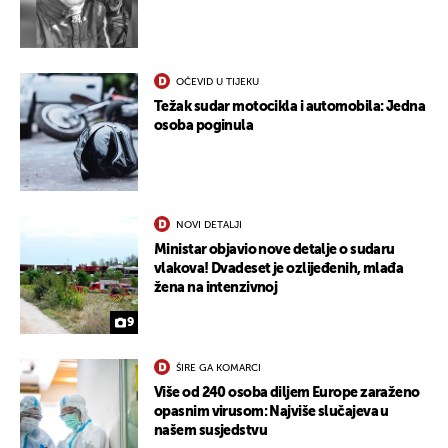
OČEVID U TIJEKU
Težak sudar motocikla i automobila: Jedna
osoba poginula
UKLJUČITE NOTIFIKACIJE
NOVI DETALJI
Ministar objavio nove detalje o sudaru
vlakova! Dvadeset je ozlijeđenih, mlađa
žena na intenzivnoj
9
ŠIRE GA KOMARCI
Više od 240 osoba diljem Europe zaraženo
opasnim virusom: Najviše slučajeva u
našem susjedstvu