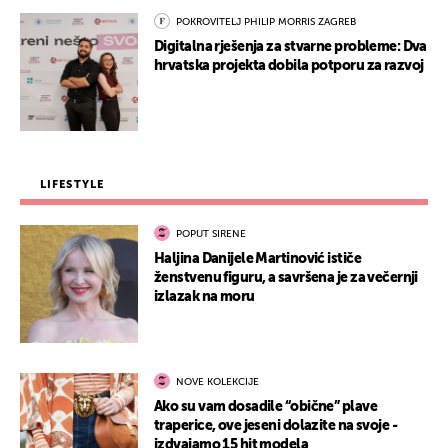
POKROVITELJ PHILIP MORRIS ZAGREB
Digitalna rješenja za stvarne probleme: Dva
hrvatska projekta dobila potporu za razvoj
LIFESTYLE
POPUT SIRENE
Haljina Danijele Martinović ističe
ženstvenu figuru, a savršena je za večernji
izlazak na moru
NOVE KOLEKCIJE
Ako su vam dosadile “obične” plave
traperice, ove jeseni dolazite na svoje -
izdvajamo 15 hit modela