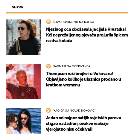
SHOW
ČUVA USPOMENU NA NJEGA
Njezinog oca obožavala je cijela Hrvatska!
Kći neprežaljenog pjevača projurila špicom
na dva kotača
NADMAŠENA OČEKIVANJA
Thompson ruši brojke i u Vukovaru!
Objavljeno koliko je ulaznica prodano u
kratkom vremenu
"KAO DA SU NOVAK ĐOKOVIĆ"
Jedan od najpoznatijih svjetskih parova
stigao na Jadran, ovakve reakcije
vjerojatno nisu očekivali