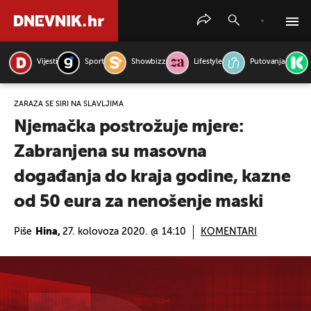
Vijesti
Sport
Showbizz
Lifestyle
Putovanja
PRETRAŽITE VIJESTI
ZARAZA SE ŠIRI NA SLAVLJIMA
Njemačka postrožuje mjere:
Zabranjena su masovna
događanja do kraja godine, kazne
od 50 eura za nenošenje maski
Piše
Hina,
27. kolovoza 2020. @ 14:10
KOMENTARI