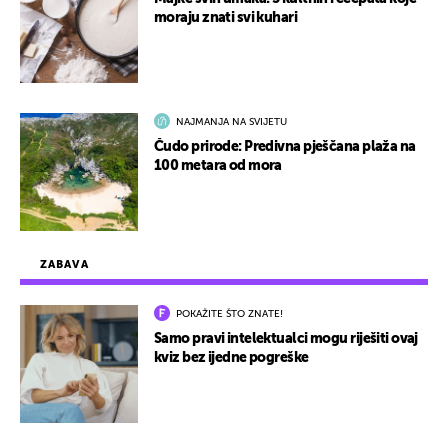
moraju znati svi kuhari
NAJMANJA NA SVIJETU
Čudo prirode: Predivna pješčana plaža na
100 metara od mora
ZABAVA
POKAŽITE ŠTO ZNATE!
Samo pravi intelektualci mogu riješiti ovaj
kviz bez ijedne pogreške