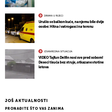
DRAMA U RIJECI
Urušio se balkon kuće, na njemu bile dvije
osobe: Hitna i vatrogasci na terenu
IZVANREDNA SITUACIJA
VIDEO Tajfun Delfin nosi sve pred sobom!
Deseci tisuća bez struje, otkazane stotine
letova
JOŠ AKTUALNOSTI
PRONAĐITE ŠTO VAS ZANIMA