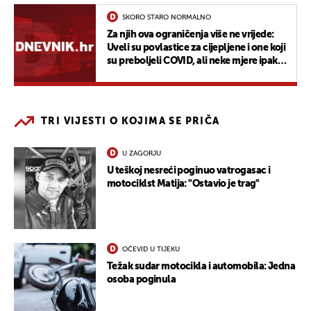
SKORO STARO NORMALNO
Za njih ova ograničenja više ne vrijede:
Uveli su povlastice za cijepljene i one koji
su preboljeli COVID, ali neke mjere ipak
ostaju na snazi
TRI VIJESTI O KOJIMA SE PRIČA
U ZAGORJU
U teškoj nesreći poginuo vatrogasac i
motociklst Matija: "Ostavio je trag"
OČEVID U TIJEKU
Težak sudar motocikla i automobila: Jedna
osoba poginula