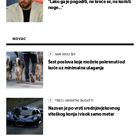
"Lako ga je pogoditi, ne kreće se, ne koristi
noge..."
NOVAC
SAM SVOJ ŠEF
Šest poslova koje možete pokrenuti od
kuće uz minimalna ulaganja
TREĆI UNIKATNI BUGATTI
Nazvan je po vrsti srednjovjekovnog
viteškog konja i visok samo metar