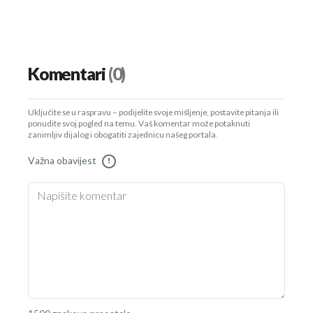
Komentari
(0)
Uključite se u raspravu – podijelite svoje mišljenje, postavite pitanja ili
ponudite svoj pogled na temu. Vaš komentar može potaknuti
zanimljiv dijalog i obogatiti zajednicu našeg portala.
Važna obavijest
!