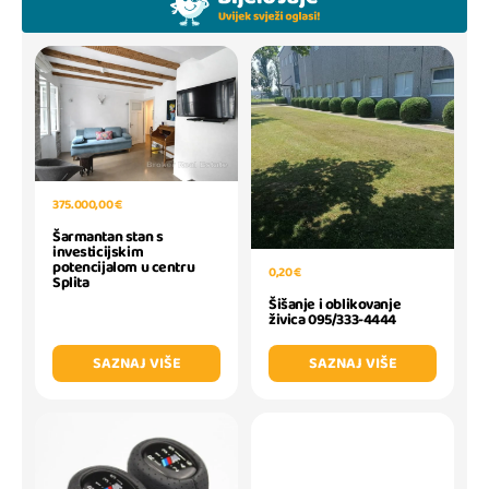
375.000,00 €
Šarmantan stan s
investicijskim
potencijalom u centru
0,20 €
Splita
Šišanje i oblikovanje
živica 095/333-4444
SAZNAJ VIŠE
SAZNAJ VIŠE