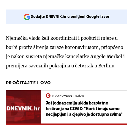
Dodajte DNEVNIK.hr u omiljeni Google izvor
Njemačka vlada želi koordinirati i pooštriti mjere u
borbi protiv širenja zaraze koronavirusom, priopćeno
je nakon susreta njemačke kancelarke
Angele
Merkel
i
premijera saveznih pokrajina u četvrtak u Berlinu.
PROČITAJTE I OVO
NEOPRAVDAN TROŠAK
Još jedna zemlja ukida besplatno
testiranje na COVID: "Korist imaju samo
necijepljeni, a cjepivo je dostupno svima"