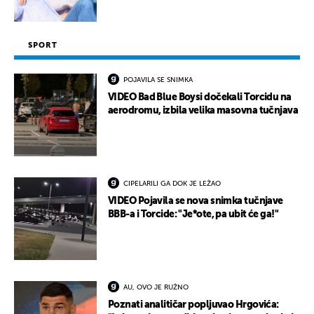
SPORT
POJAVILA SE SNIMKA
VIDEO Bad Blue Boysi dočekali Torcidu na
aerodromu, izbila velika masovna tučnjava
CIPELARILI GA DOK JE LEŽAO
VIDEO Pojavila se nova snimka tučnjave
BBB-a i Torcide: "Je*ote, pa ubit će ga!"
AU, OVO JE RUŽNO
Poznati analitičar popljuvao Hrgovića: