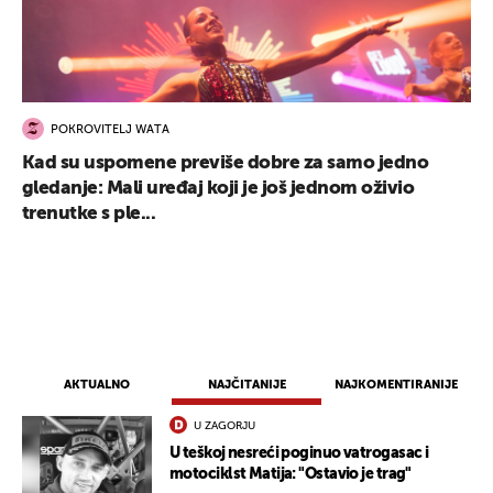
POKROVITELJ WATA
Kad su uspomene previše dobre za samo jedno
gledanje: Mali uređaj koji je još jednom oživio
trenutke s ple...
AKTUALNO
NAJČITANIJE
NAJKOMENTIRANIJE
U ZAGORJU
U teškoj nesreći poginuo vatrogasac i
motociklst Matija: "Ostavio je trag"