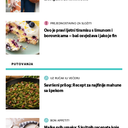
PREJEDNOSTAVNO ZA SLOŽITI
Ovo je pravi ljetni tiramisu s limunom i
borovnicama – baš osvježava i jako je fin
PUTOVANJA
UZ RUČAK ILI VEČERU
Savršeni prilog: Recept za najfinije mahune
sa špekom
BON APPETIT!
Majke svih umaka: 5 kultnih recepata koje