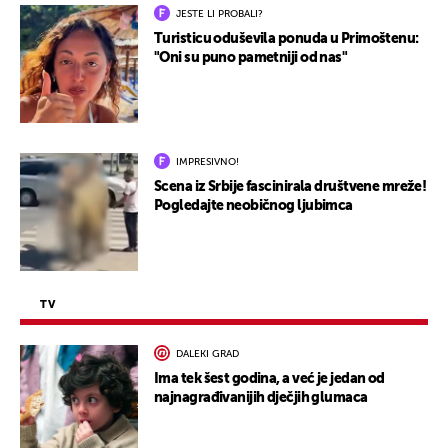
JESTE LI PROBALI?
Turisticu oduševila ponuda u Primoštenu:
"Oni su puno pametniji od nas"
IMPRESIVNO!
Scena iz Srbije fascinirala društvene mreže!
Pogledajte neobičnog ljubimca
TV
DALEKI GRAD
Ima tek šest godina, a već je jedan od
najnagrađivanijih dječjih glumaca