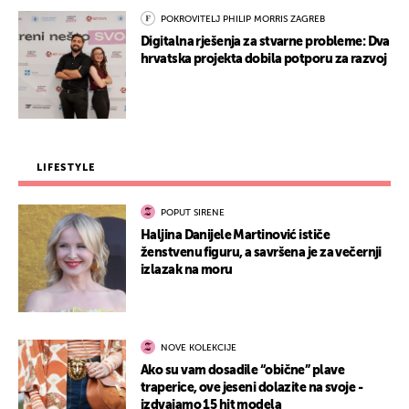
POKROVITELJ PHILIP MORRIS ZAGREB
Digitalna rješenja za stvarne probleme: Dva
hrvatska projekta dobila potporu za razvoj
LIFESTYLE
POPUT SIRENE
Haljina Danijele Martinović ističe
ženstvenu figuru, a savršena je za večernji
izlazak na moru
NOVE KOLEKCIJE
Ako su vam dosadile “obične” plave
traperice, ove jeseni dolazite na svoje -
izdvajamo 15 hit modela