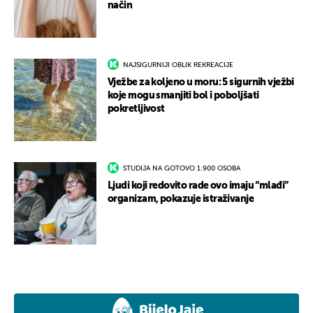
način
NAJSIGURNIJI OBLIK REKREACIJE
Vježbe za koljeno u moru: 5 sigurnih vježbi
koje mogu smanjiti bol i poboljšati
pokretljivost
STUDIJA NA GOTOVO 1.900 OSOBA
Ljudi koji redovito rade ovo imaju “mlađi”
organizam, pokazuje istraživanje