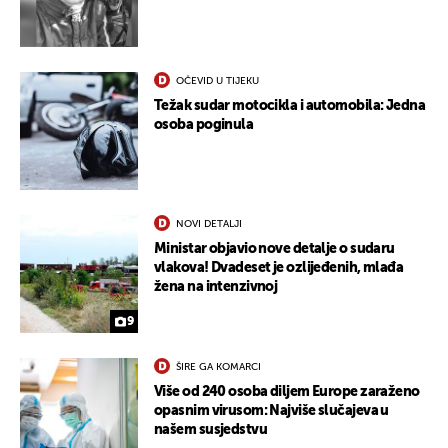
OČEVID U TIJEKU
Težak sudar motocikla i automobila: Jedna
osoba poginula
NOVI DETALJI
Ministar objavio nove detalje o sudaru
vlakova! Dvadeset je ozlijeđenih, mlađa
žena na intenzivnoj
9
ŠIRE GA KOMARCI
Više od 240 osoba diljem Europe zaraženo
opasnim virusom: Najviše slučajeva u
našem susjedstvu