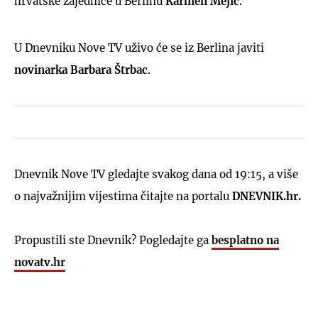
hrvatske zajednice u Berlinu
Karmen
Mejić
.
U Dnevniku Nove TV uživo će se iz Berlina javiti
novinarka
Barbara
Štrbac
.
Dnevnik Nove TV gledajte svakog dana od 19:15, a više
o najvažnijim vijestima čitajte na portalu
DNEVNIK.hr.
Propustili ste Dnevnik? Pogledajte ga
besplatno na
novatv.hr