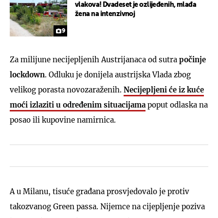
vlakova! Dvadeset je ozlijeđenih, mlađa
žena na intenzivnoj
9
Za milijune necijepljenih Austrijanaca od sutra
počinje
lockdown
. Odluku je donijela austrijska Vlada zbog
velikog porasta novozaraženih.
Necijepljeni će iz kuće
moći izlaziti u određenim situacijama
poput odlaska na
posao ili kupovine namirnica.
A u Milanu, tisuće građana prosvjedovalo je protiv
takozvanog Green passa. Nijemce na cijepljenje poziva