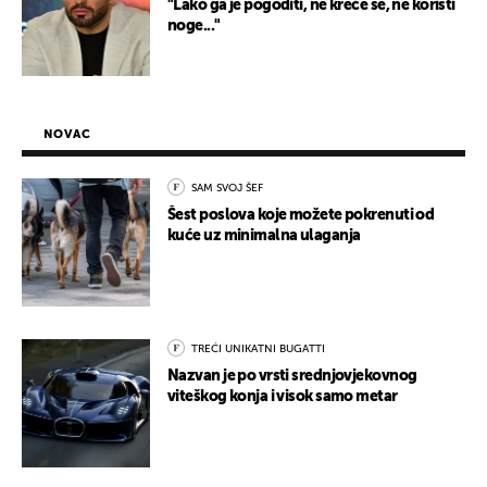
"Lako ga je pogoditi, ne kreće se, ne koristi
noge..."
NOVAC
SAM SVOJ ŠEF
Šest poslova koje možete pokrenuti od
kuće uz minimalna ulaganja
TREĆI UNIKATNI BUGATTI
Nazvan je po vrsti srednjovjekovnog
viteškog konja i visok samo metar