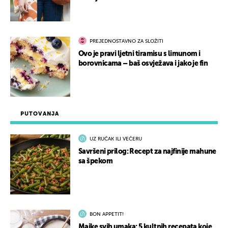
PREJEDNOSTAVNO ZA SLOŽITI
Ovo je pravi ljetni tiramisu s limunom i
borovnicama – baš osvježava i jako je fin
PUTOVANJA
UZ RUČAK ILI VEČERU
Savršeni prilog: Recept za najfinije mahune
sa špekom
BON APPETIT!
Majke svih umaka: 5 kultnih recepata koje