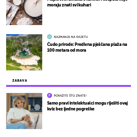
moraju znati svi kuhari
NAJMANJA NA SVIJETU
Čudo prirode: Predivna pješčana plaža na
100 metara od mora
ZABAVA
POKAŽITE ŠTO ZNATE!
Samo pravi intelektualci mogu riješiti ovaj
kviz bez ijedne pogreške