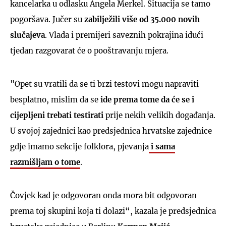
kancelarka u odlasku Angela Merkel. Situacija se tamo
pogoršava. Jučer su
zabilježili više od 35.000 novih
slučajeva
. Vlada i premijeri saveznih pokrajina idući
tjedan razgovarat će o pooštravanju mjera.
"Opet su vratili da se ti brzi testovi mogu napraviti
besplatno, mislim da se
ide prema tome da će se i
cijepljeni trebati testirati
prije nekih velikih događanja.
U svojoj zajednici kao predsjednica hrvatske zajednice
gdje imamo sekcije folklora, pjevanja
i sama
razmišljam o tome
.
Čovjek kad je odgovoran onda mora bit odgovoran
prema toj skupini koja ti dolazi“, kazala je predsjednica