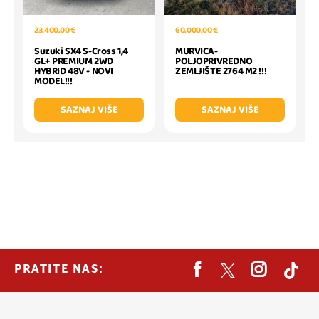
60.000,00 €
23.400,00 €
MURVICA-
Suzuki SX4 S-Cross 1,4
POLJOPRIVREDNO
GL+ PREMIUM 2WD
ZEMLJIŠTE 2764 M2 !!!
HYBRID 48V - NOVI
MODEL!!!
SAZNAJ VIŠE
SAZNAJ VIŠE
PRATITE NAS: