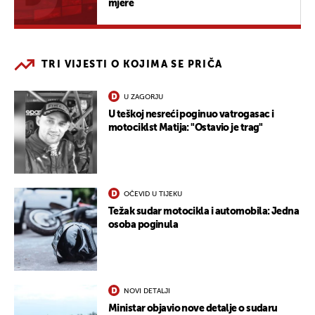
mjere
TRI VIJESTI O KOJIMA SE PRIČA
U ZAGORJU
U teškoj nesreći poginuo vatrogasac i
motociklst Matija: "Ostavio je trag"
OČEVID U TIJEKU
Težak sudar motocikla i automobila: Jedna
osoba poginula
NOVI DETALJI
Ministar objavio nove detalje o sudaru