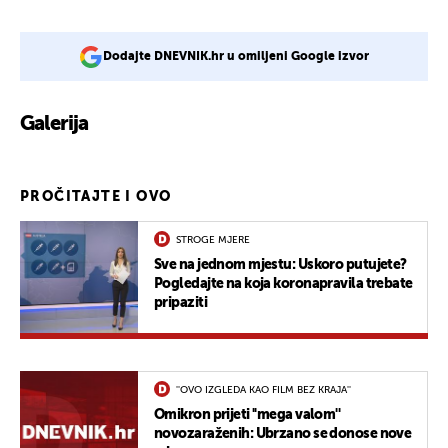
Dodajte DNEVNIK.hr u omiljeni Google izvor
Galerija
PROČITAJTE I OVO
STROGE MJERE
Sve na jednom mjestu: Uskoro putujete?
Pogledajte na koja koronapravila trebate
pripaziti
''OVO IZGLEDA KAO FILM BEZ KRAJA''
Omikron prijeti ''mega valom''
novozaraženih: Ubrzano se donose nove