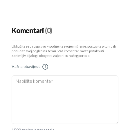
Komentari
(0)
Uključite se u raspravu – podijelite svoje mišljenje, postavite pitanja ili
ponudite svoj pogled na temu. Vaš komentar može potaknuti
zanimljiv dijalog i obogatiti zajednicu našeg portala.
Važna obavijest
!