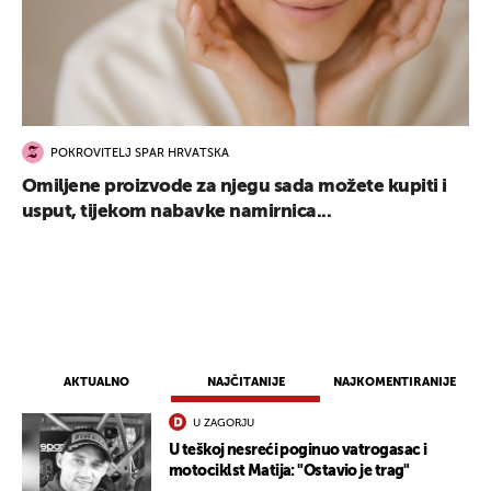
POKROVITELJ SPAR HRVATSKA
Omiljene proizvode za njegu sada možete kupiti i
usput, tijekom nabavke namirnica...
AKTUALNO
NAJČITANIJE
NAJKOMENTIRANIJE
U ZAGORJU
U teškoj nesreći poginuo vatrogasac i
motociklst Matija: "Ostavio je trag"