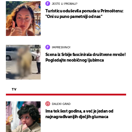
JESTE LI PROBALI?
Turisticu oduševila ponuda u Primoštenu:
"Oni su puno pametniji od nas"
IMPRESIVNO!
Scena iz Srbije fascinirala društvene mreže!
Pogledajte neobičnog ljubimca
TV
DALEKI GRAD
Ima tek šest godina, a već je jedan od
najnagrađivanijih dječjih glumaca