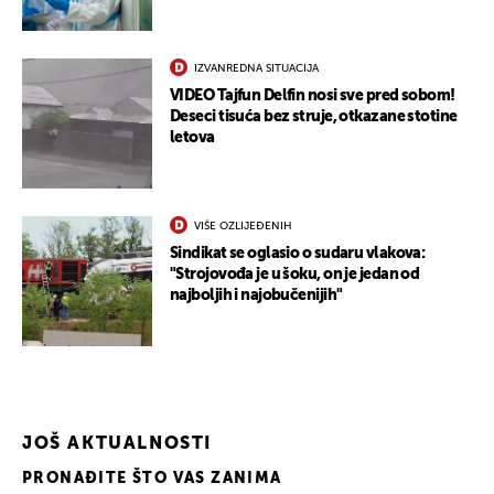
IZVANREDNA SITUACIJA
VIDEO Tajfun Delfin nosi sve pred sobom!
Deseci tisuća bez struje, otkazane stotine
letova
UKLJUČITE NOTIFIKACIJE
VIŠE OZLIJEĐENIH
Sindikat se oglasio o sudaru vlakova:
"Strojovođa je u šoku, on je jedan od
najboljih i najobučenijih"
JOŠ AKTUALNOSTI
PRONAĐITE ŠTO VAS ZANIMA