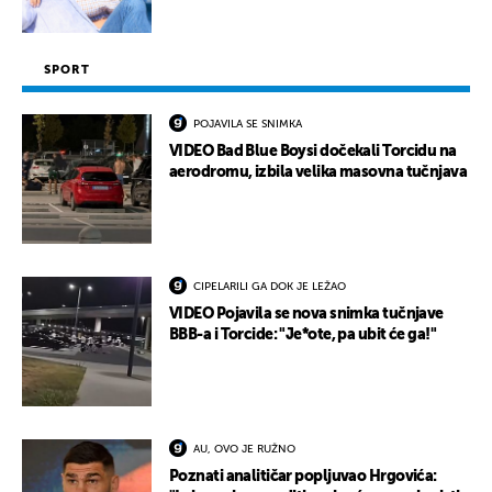
SPORT
POJAVILA SE SNIMKA
VIDEO Bad Blue Boysi dočekali Torcidu na
aerodromu, izbila velika masovna tučnjava
CIPELARILI GA DOK JE LEŽAO
VIDEO Pojavila se nova snimka tučnjave
BBB-a i Torcide: "Je*ote, pa ubit će ga!"
AU, OVO JE RUŽNO
Poznati analitičar popljuvao Hrgovića: