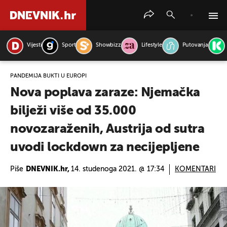
Vijesti
Sport
Showbizz
Lifestyle
Putovanja
PRETRAŽITE VIJESTI
PANDEMIJA BUKTI U EUROPI
Nova poplava zaraze: Njemačka
bilježi više od 35.000
novozaraženih, Austrija od sutra
uvodi lockdown za necijepljene
Piše
DNEVNIK.hr,
14. studenoga 2021. @ 17:34
KOMENTARI