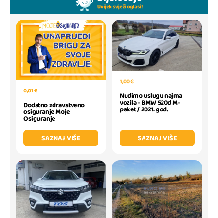
1,00 €
0,01 €
Nudimo uslugu najma
vozila - BMW 520d M-
Dodatno zdravstveno
paket / 2021. god.
osiguranje Moje
Osiguranje
SAZNAJ VIŠE
SAZNAJ VIŠE