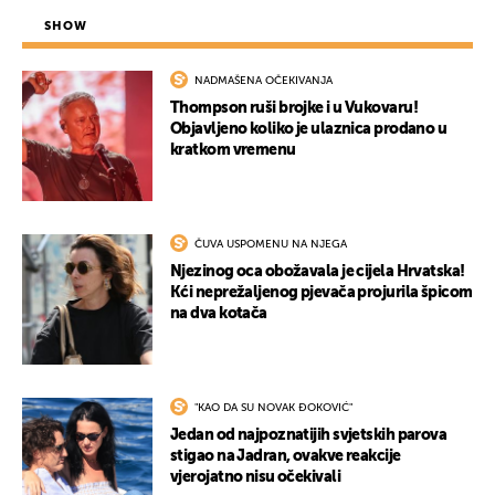
SHOW
NADMAŠENA OČEKIVANJA
Thompson ruši brojke i u Vukovaru!
Objavljeno koliko je ulaznica prodano u
kratkom vremenu
ČUVA USPOMENU NA NJEGA
Njezinog oca obožavala je cijela Hrvatska!
Kći neprežaljenog pjevača projurila špicom
na dva kotača
"KAO DA SU NOVAK ĐOKOVIĆ"
Jedan od najpoznatijih svjetskih parova
stigao na Jadran, ovakve reakcije
vjerojatno nisu očekivali