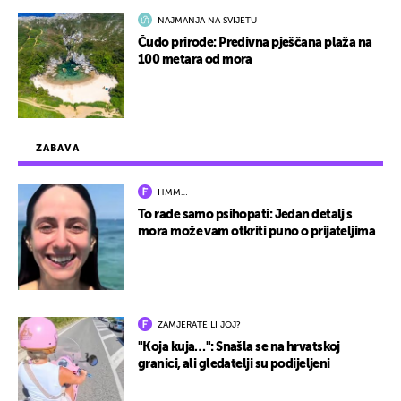
NAJMANJA NA SVIJETU
Čudo prirode: Predivna pješčana plaža na
100 metara od mora
ZABAVA
HMM…
To rade samo psihopati: Jedan detalj s
mora može vam otkriti puno o prijateljima
ZAMJERATE LI JOJ?
"Koja kuja…": Snašla se na hrvatskoj
granici, ali gledatelji su podijeljeni