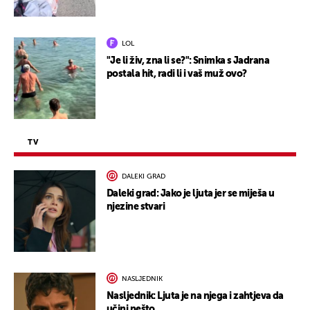
LOL
"Je li živ, zna li se?": Snimka s Jadrana
postala hit, radi li i vaš muž ovo?
TV
DALEKI GRAD
Daleki grad: Jako je ljuta jer se miješa u
njezine stvari
NASLJEDNIK
Nasljednik: Ljuta je na njega i zahtjeva da
učini nešto