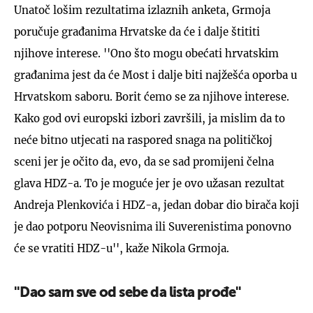
Unatoč lošim rezultatima izlaznih anketa, Grmoja
poručuje građanima Hrvatske da će i dalje štititi
njihove interese. ''Ono što mogu obećati hrvatskim
građanima jest da će Most i dalje biti najžešća oporba u
Hrvatskom saboru. Borit ćemo se za njihove interese.
Kako god ovi europski izbori završili, ja mislim da to
neće bitno utjecati na raspored snaga na političkoj
sceni jer je očito da, evo, da se sad promijeni čelna
glava HDZ-a. To je moguće jer je ovo užasan rezultat
Andreja Plenkovića i HDZ-a, jedan dobar dio birača koji
je dao potporu Neovisnima ili Suverenistima ponovno
će se vratiti HDZ-u'', kaže Nikola Grmoja.
''Dao sam sve od sebe da lista prođe''