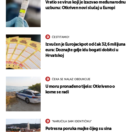
Vratio se virus koji je izazvao međunarodnu
uzbunu: Otkriven novi slučaj u Europi
ČESTITAMO!
Izvučen je Eurojackpot od čak 32,6 milijuna
eura: Doznajte gdje idu bogati dobitci u
Hrvatskoj
ČEKA SE NALAZ OBDUKCIJE
U moru pronađeno tijelo: Otkriveno o
kome se radi
"NARUČILA SAM IDENTIČNU"
Potresna poruka majke čijeg su sina