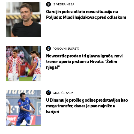
IZ VEDRA NEBA
Garcijin potez otkrio novu situaciju na
Poljudu: Mladi hajdukovac pred odlaskom
PONOVNI SUSRET?
Newcastle prodao tri glavna igrača, novi
trener uperio prstom u Hrvata: "Želim
njega!"
GDJE ĆE SAD?
U Dinamu je prošle godine predstavljen kao
mega transfer, danas je pao najniže u
karijeri