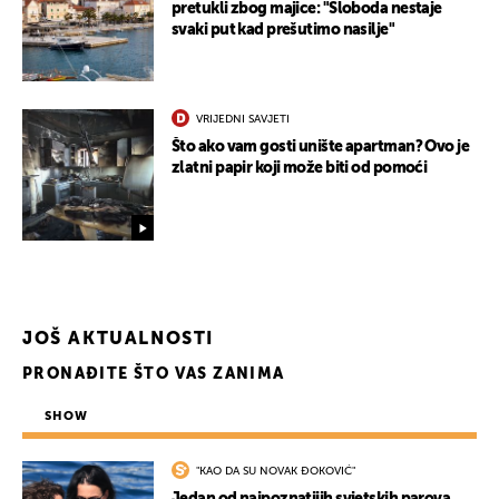
pretukli zbog majice: "Sloboda nestaje
svaki put kad prešutimo nasilje"
VRIJEDNI SAVJETI
Što ako vam gosti unište apartman? Ovo je
zlatni papir koji može biti od pomoći
JOŠ AKTUALNOSTI
PRONAĐITE ŠTO VAS ZANIMA
SHOW
"KAO DA SU NOVAK ĐOKOVIĆ"