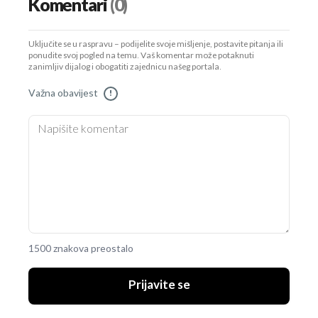
Komentari
(0)
Uključite se u raspravu – podijelite svoje mišljenje, postavite pitanja ili
ponudite svoj pogled na temu. Vaš komentar može potaknuti
zanimljiv dijalog i obogatiti zajednicu našeg portala.
Važna obavijest
!
1500 znakova preostalo
Prijavite se