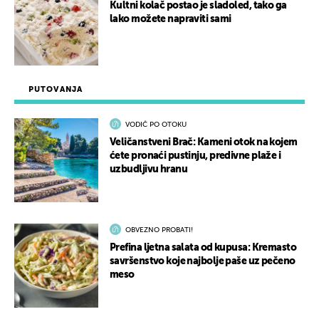
Kultni kolač postao je sladoled, tako ga
lako možete napraviti sami
PUTOVANJA
VODIČ PO OTOKU
Veličanstveni Brač: Kameni otok na kojem
ćete pronaći pustinju, predivne plaže i
uzbudljivu hranu
OBVEZNO PROBATI!
Prefina ljetna salata od kupusa: Kremasto
savršenstvo koje najbolje paše uz pečeno
meso