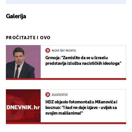
Galerija
1
PROČITAJTE I OVO
NOVI ŠEF MOSTA
Grmoja: "Zamislite da se u Izraelu
predstavlja izložba nacističkih ideologa"
ZLOČESTO!
HDZ objavio fotomontažu Milanovića i
bocnuo: "I kad ne daje izjave - uvijek sa
svojim mališanima!"