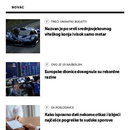
NOVAC
TREĆI UNIKATNI BUGATTI
Nazvan je po vrsti srednjovjekovnog
viteškog konja i visok samo metar
OVO JE 10 NAJBOLJIH
Europske dionice dosegnule su rekordne
razine
ZA POSLODAVCE
Kako ispravno dati nekome otkaz i izbjeći
najčešće pogreške te sudske sporove