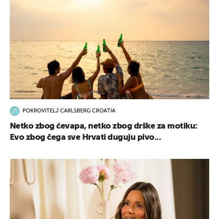
POKROVITELJ CARLSBERG CROATIA
Netko zbog ćevapa, netko zbog drške za motiku:
Evo zbog čega sve Hrvati duguju pivo...