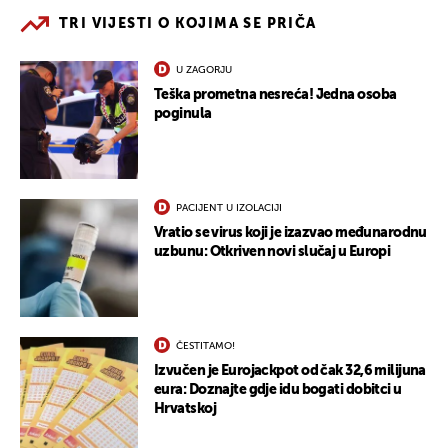
TRI VIJESTI O KOJIMA SE PRIČA
U ZAGORJU
Teška prometna nesreća! Jedna osoba
poginula
PACIJENT U IZOLACIJI
Vratio se virus koji je izazvao međunarodnu
uzbunu: Otkriven novi slučaj u Europi
ČESTITAMO!
Izvučen je Eurojackpot od čak 32,6 milijuna
eura: Doznajte gdje idu bogati dobitci u
Hrvatskoj