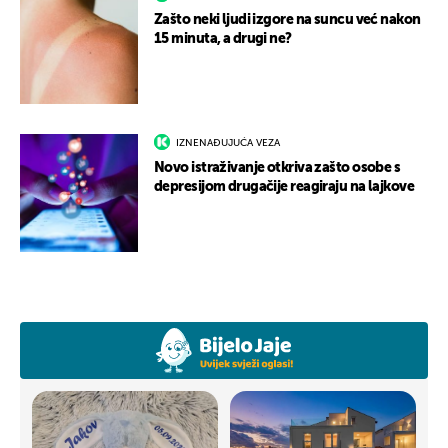
Zašto neki ljudi izgore na suncu već nakon
15 minuta, a drugi ne?
IZNENAĐUJUĆA VEZA
Novo istraživanje otkriva zašto osobe s
depresijom drugačije reagiraju na lajkove