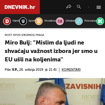
Vijesti
Sport
Showbizz
Lifestyle
Putovanja
PRETRAŽITE VIJESTI
MOST ISPOD IZBORNOG PRAGA
Miro Bulj: ''Mislim da ljudi ne
shvaćaju važnost izbora jer smo u
EU ušli na koljenima''
Piše
V.P.,
26. svibnja 2019. @ 21:41
KOMENTARI