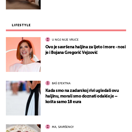
LIFESTYLE
U NOJ NIJE VRUĆE
Ovo je savršena haljina za ljeto i more - nosi
je i Bojana Gregorić Vejzović
BAŠ EFEKTNA
Kada smo na zadarskoj rivi ugledali ovu
haljinu, morali smo doznati odakle je –
košta samo 18 eura
MA, SAVRŠENO!