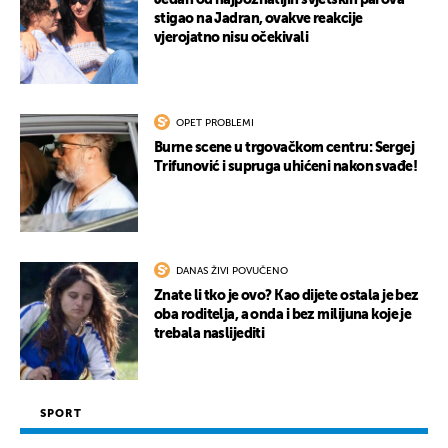
Jedan od najpoznatijih svjetskih parova
stigao na Jadran, ovakve reakcije
vjerojatno nisu očekivali
OPET PROBLEMI
Burne scene u trgovačkom centru: Sergej
Trifunović i supruga uhićeni nakon svađe!
DANAS ŽIVI POVUČENO
Znate li tko je ovo? Kao dijete ostala je bez
oba roditelja, a onda i bez milijuna koje je
trebala naslijediti
SPORT