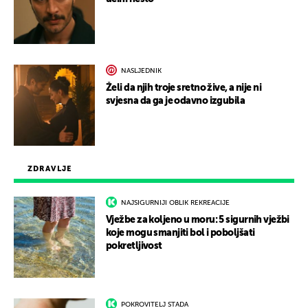
NASLJEDNIK
Želi da njih troje sretno žive, a nije ni
svjesna da ga je odavno izgubila
ZDRAVLJE
NAJSIGURNIJI OBLIK REKREACIJE
Vježbe za koljeno u moru: 5 sigurnih vježbi
koje mogu smanjiti bol i poboljšati
pokretljivost
POKROVITELJ STADA