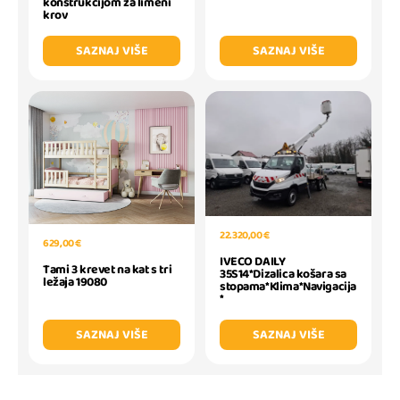
konstrukcijom za limeni
krov
SAZNAJ VIŠE
SAZNAJ VIŠE
22.320,00 €
629,00 €
IVECO DAILY
Tami 3 krevet na kat s tri
35S14*Dizalica košara sa
ležaja 19080
stopama*Klima*Navigacija
*
SAZNAJ VIŠE
SAZNAJ VIŠE