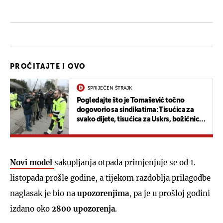
PROČITAJTE I OVO
SPRIJEČEN ŠTRAJK
Pogledajte što je Tomašević točno
dogovorio sa sindikatima: Tisućica za
svako dijete, tisućica za Uskrs, božićnica
još i veća
Novi model
sakupljanja otpada primjenjuje se od 1.
listopada prošle godine, a tijekom razdoblja prilagodbe
naglasak je bio na
upozorenjima
, pa je u prošloj godini
izdano oko
2800 upozorenja
.