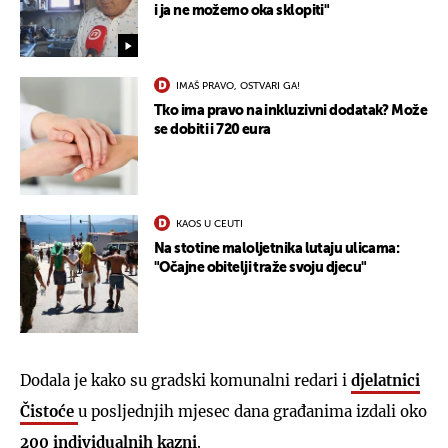
i ja ne možemo oka sklopiti"
IMAŠ PRAVO, OSTVARI GA!
Tko ima pravo na inkluzivni dodatak? Može
se dobiti i 720 eura
KAOS U CEUTI
Na stotine maloljetnika lutaju ulicama:
"Očajne obitelji traže svoju djecu"
Dodala je kako su gradski komunalni redari i
djelatnici
Čistoće
u posljednjih mjesec dana građanima izdali oko
200 individualnih kazni
.