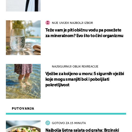
NIJE UVIJEK NAJBOLJI IZBOR
Teže vam je piti običnu vodu pa posežete
za mineralnom? Evo što to čini organizmu
NAJSIGURNIJI OBLIK REKREACIJE
Vježbe za koljeno u moru: 5 sigurnih vježbi
koje mogu smanjiti bol i poboljšati
pokretljivost
PUTOVANJA
GOTOVO ZA 15 MINUTA
Najbolja ljetna salata od graha: Brzinski