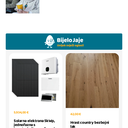
5.934,00 €
42,00 €
Solarna elektrana 5kWp,
Hrast country bezbojni
jednofazna s
lak