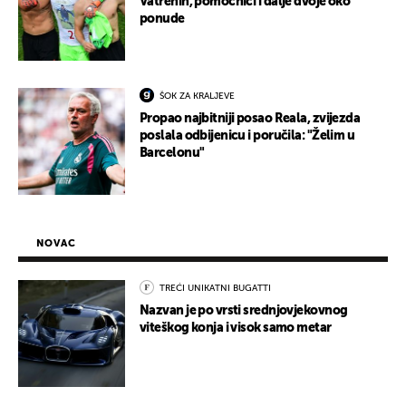
Vatrenih, pomoćnici i dalje dvoje oko
ponude
ŠOK ZA KRALJEVE
Propao najbitniji posao Reala, zvijezda
poslala odbijenicu i poručila: "Želim u
Barcelonu"
NOVAC
TREĆI UNIKATNI BUGATTI
Nazvan je po vrsti srednjovjekovnog
viteškog konja i visok samo metar