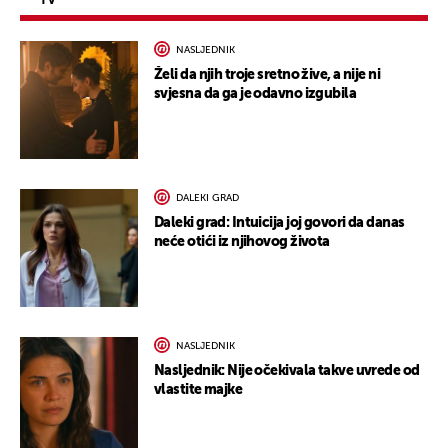
TV
NASLJEDNIK
Želi da njih troje sretno žive, a nije ni
svjesna da ga je odavno izgubila
DALEKI GRAD
Daleki grad: Intuicija joj govori da danas
neće otići iz njihovog života
NASLJEDNIK
Nasljednik: Nije očekivala takve uvrede od
vlastite majke