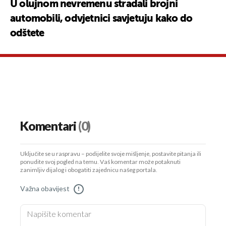
U olujnom nevremenu stradali brojni
automobili, odvjetnici savjetuju kako do
odštete
Komentari
(0)
Uključite se u raspravu – podijelite svoje mišljenje, postavite pitanja ili
ponudite svoj pogled na temu. Vaš komentar može potaknuti
zanimljiv dijalog i obogatiti zajednicu našeg portala.
Važna obavijest
!