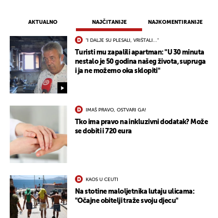
AKTUALNO
NAJČITANIJE
NAJKOMENTIRANIJE
"I DALJE SU PLESALI, VRIŠTALI..."
Turisti mu zapalili apartman: "U 30 minuta
nestalo je 50 godina našeg života, supruga
i ja ne možemo oka sklopiti"
IMAŠ PRAVO, OSTVARI GA!
Tko ima pravo na inkluzivni dodatak? Može
se dobiti i 720 eura
KAOS U CEUTI
Na stotine maloljetnika lutaju ulicama:
"Očajne obitelji traže svoju djecu"