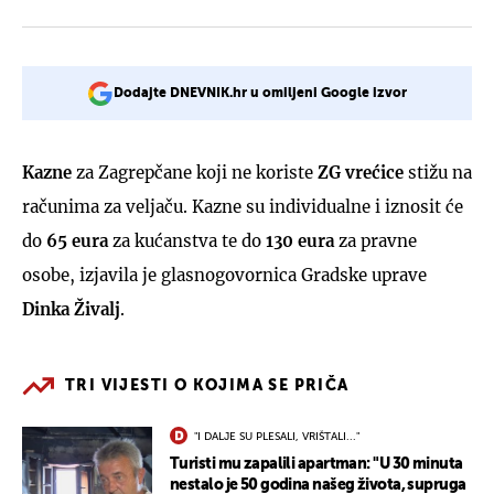
Dodajte DNEVNIK.hr u omiljeni Google izvor
Kazne
za Zagrepčane koji ne koriste
ZG vrećice
stižu na
računima za veljaču. Kazne su individualne i iznosit će
do
65 eura
za kućanstva te do
130 eura
za pravne
osobe, izjavila je glasnogovornica Gradske uprave
Dinka Živalj
.
TRI VIJESTI O KOJIMA SE PRIČA
"I DALJE SU PLESALI, VRIŠTALI..."
Turisti mu zapalili apartman: "U 30 minuta
nestalo je 50 godina našeg života, supruga