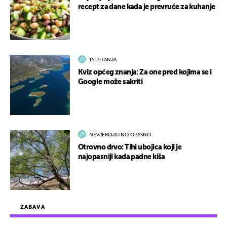
recept za dane kada je prevruće za kuhanje
15 PITANJA
Kviz općeg znanja: Za one pred kojima se i
Google može sakriti
NEVJEROJATNO OPASNO
Otrovno drvo: Tihi ubojica koji je
najopasniji kada padne kiša
ZABAVA