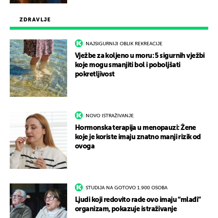
ZDRAVLJE
NAJSIGURNIJI OBLIK REKREACIJE
Vježbe za koljeno u moru: 5 sigurnih vježbi
koje mogu smanjiti bol i poboljšati
pokretljivost
NOVO ISTRAŽIVANJE
Hormonska terapija u menopauzi: Žene
koje je koriste imaju znatno manji rizik od
ovoga
STUDIJA NA GOTOVO 1.900 OSOBA
Ljudi koji redovito rade ovo imaju “mlađi”
organizam, pokazuje istraživanje