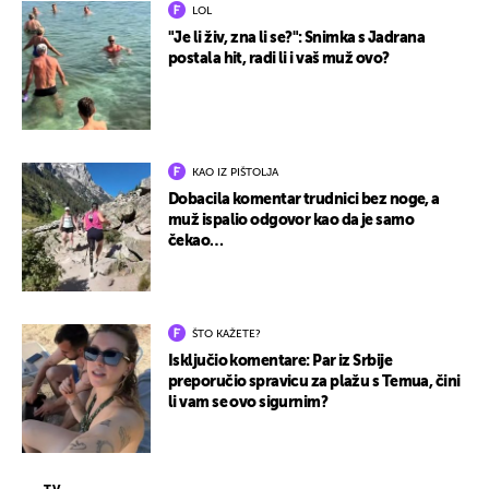
LOL
"Je li živ, zna li se?": Snimka s Jadrana
postala hit, radi li i vaš muž ovo?
KAO IZ PIŠTOLJA
Dobacila komentar trudnici bez noge, a
muž ispalio odgovor kao da je samo
čekao…
ŠTO KAŽETE?
Isključio komentare: Par iz Srbije
preporučio spravicu za plažu s Temua, čini
li vam se ovo sigurnim?