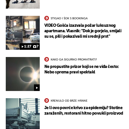
STIGAO I ŠOK S BOOKINGA
VIDEO Gošća izazvala požar luksuznog
apartmana. Vlasnik: "Dok je gorjelo, smijali
su se, pili i pokazivali mi srednji prst"
1:27
7
KAKO GA SIGURNO PROMATRATI?
Ne propustite prizor koji se ne viđa često:
Nebo sprema pravi spektakl
UKLJUČITE NOTIFIKACIJE
KRENULO OD BRZE HRANE
Je li ovo povrće krivo za epidemiju? Stotine
zaraženih, restorani hitno povukli proizvod