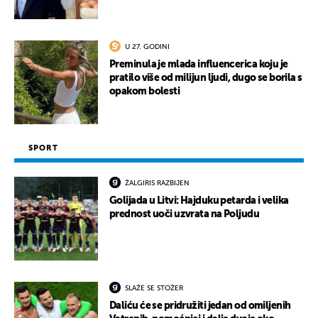
U 27. GODINI
Preminula je mlada influencerica koju je
pratilo više od milijun ljudi, dugo se borila s
opakom bolesti
SPORT
ŽALGIRIS RAZBIJEN
Golijada u Litvi: Hajduku petarda i velika
prednost uoči uzvrata na Poljudu
SLAŽE SE STOŽER
Daliću će se pridružiti jedan od omiljenih