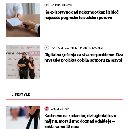
ZA POSLODAVCE
Kako ispravno dati nekome otkaz i izbjeći
najčešće pogreške te sudske sporove
POKROVITELJ PHILIP MORRIS ZAGREB
Digitalna rješenja za stvarne probleme: Dva
hrvatska projekta dobila potporu za razvoj
LIFESTYLE
BAŠ EFEKTNA
Kada smo na zadarskoj rivi ugledali ovu
haljinu, morali smo doznati odakle je –
košta samo 18 eura