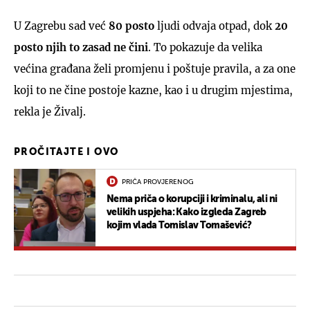
U Zagrebu sad već
80 posto
ljudi odvaja otpad, dok
20
posto njih to zasad ne čini
. To pokazuje da velika
većina građana želi promjenu i poštuje pravila, a za one
koji to ne čine postoje kazne, kao i u drugim mjestima,
rekla je Živalj.
PROČITAJTE I OVO
PRIČA PROVJERENOG
Nema priča o korupciji i kriminalu, ali ni
velikih uspjeha: Kako izgleda Zagreb
kojim vlada Tomislav Tomašević?