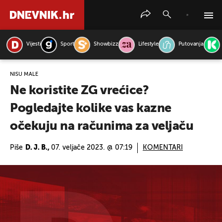
Vijesti
Sport
Showbizz
Lifestyle
Putovanja
PRETRAŽITE VIJESTI
NISU MALE
Ne koristite ZG vrećice?
Pogledajte kolike vas kazne
očekuju na računima za veljaču
Piše
D. J. B.,
07. veljače 2023. @ 07:19
KOMENTARI