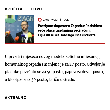
PROČITAJTE I OVO
ZAUSTAVLJEN ŠTRAJK
Postignut dogovor u Zagrebu: Radnicima
veće plaće, građanima veći računi.
Oglasili se šef Holdinga i šef sindikata
U prva tri mjeseca novog modela količina miješanog
komunalnog otpada smanjena je za 27 posto. Odvajanje
plastike povećalo se za 50 posto, papira za devet posto,
a biootpada za 30 posto, ističu u Gradu.
AKTUALNO