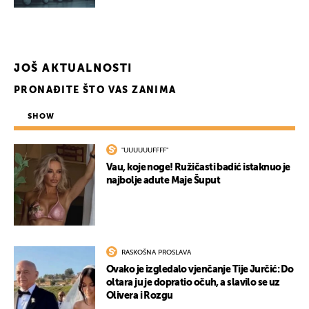
JOŠ AKTUALNOSTI
PRONAĐITE ŠTO VAS ZANIMA
SHOW
"UUUUUUFFFF"
Vau, koje noge! Ružičasti badić istaknuo je
najbolje adute Maje Šuput
RASKOŠNA PROSLAVA
Ovako je izgledalo vjenčanje Tije Jurčić: Do
oltara ju je dopratio očuh, a slavilo se uz
Olivera i Rozgu