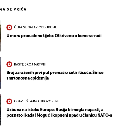
IMA SE PRIČA
ČEKA SE NALAZ OBDUKCIJE
U moru pronađeno tijelo: Otkriveno o kome se radi
RASTE BROJ MRTVIH
Broj zaraženih prvi put premašio četiri tisuće: Širi se
smrtonosna epidemija
OBAVJEŠTAJNO UPOZORENJE
Uzbuna na istoku Europe: Rusija bi mogla napasti, a
poznato i kada! Moguć i kopneni upad u članicu NATO-a