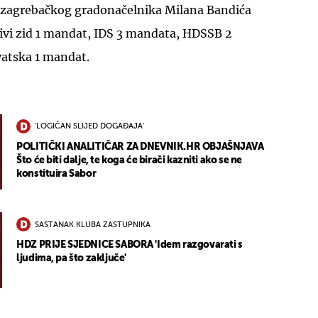
o zagrebačkog gradonačelnika Milana Bandića
Živi zid 1 mandat, IDS 3 mandata, HDSSB 2
atska 1 mandat.
'LOGIČAN SLIJED DOGAĐAJA'
POLITIČKI ANALITIČAR ZA DNEVNIK.HR OBJAŠNJAVA
Što će biti dalje, te koga će birači kazniti ako se ne
konstituira Sabor
SASTANAK KLUBA ZASTUPNIKA
HDZ PRIJE SJEDNICE SABORA 'Idem razgovarati s
ljudima, pa što zaključe'