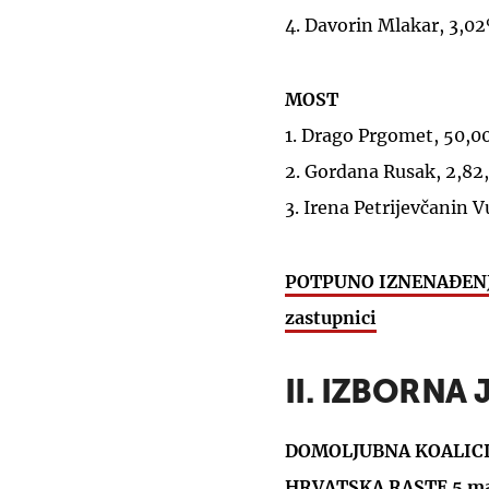
4. Davorin Mlakar, 3,0
MOST
1. Drago Prgomet, 50,0
2. Gordana Rusak, 2,82
3. Irena Petrijevčanin 
POTPUNO IZNENAĐENJE 
zastupnici
II. IZBORNA 
DOMOLJUBNA KOALICIJA
HRVATSKA RASTE 5 man