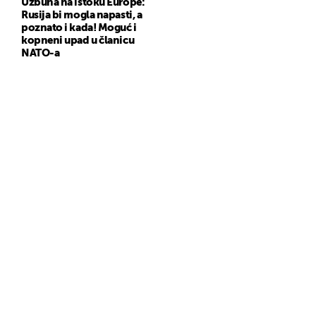
Uzbuna na istoku Europe:
Rusija bi mogla napasti, a
poznato i kada! Moguć i
kopneni upad u članicu
NATO-a