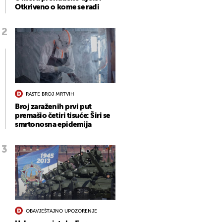
Otkriveno o kome se radi
RASTE BROJ MRTVIH
Broj zaraženih prvi put
premašio četiri tisuće: Širi se
smrtonosna epidemija
OBAVJEŠTAJNO UPOZORENJE