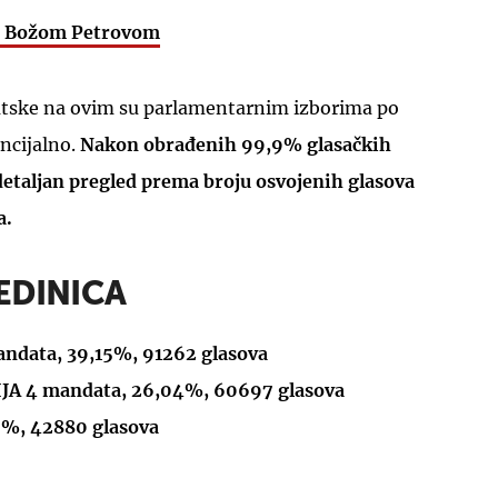
 s Božom Petrovom
atske na ovim su parlamentarnim izborima po
encijalno.
Nakon obrađenih 99,9% glasačkih
detaljan pregled prema broju osvojenih glasova
UKLJUČITE NOTIFIKACIJE
a.
JEDINICA
data, 39,15%, 91262 glasova
A 4 mandata, 26,04%, 60697 glasova
9%, 42880 glasova