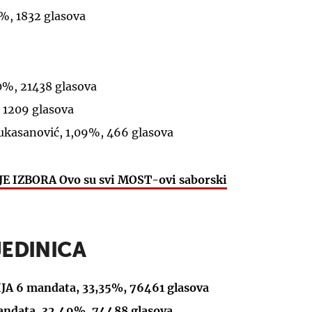
2%, 1832 glasova
0%, 21438 glasova
, 1209 glasova
Vukasanović, 1,09%, 466 glasova
IZBORA Ovo su svi MOST-ovi saborski
JEDINICA
 6 mandata, 33,35%, 76461 glasova
data, 32,49%, 74488 glasova