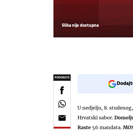
Slika nije dostupna
PODIJELITE
Dodajt
U nedjelju, 8. studenog,
Hrvatski sabor.
Domolju
Raste
56 mandata.
MO