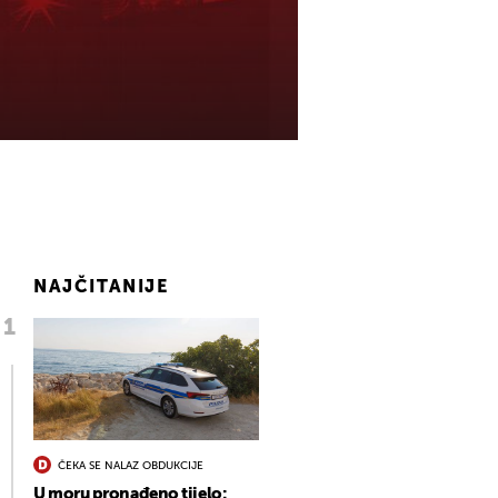
NAJČITANIJE
ČEKA SE NALAZ OBDUKCIJE
U moru pronađeno tijelo: