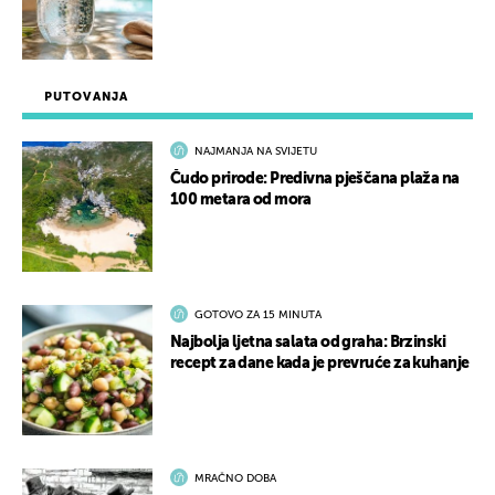
PUTOVANJA
NAJMANJA NA SVIJETU
Čudo prirode: Predivna pješčana plaža na
100 metara od mora
GOTOVO ZA 15 MINUTA
Najbolja ljetna salata od graha: Brzinski
recept za dane kada je prevruće za kuhanje
MRAČNO DOBA