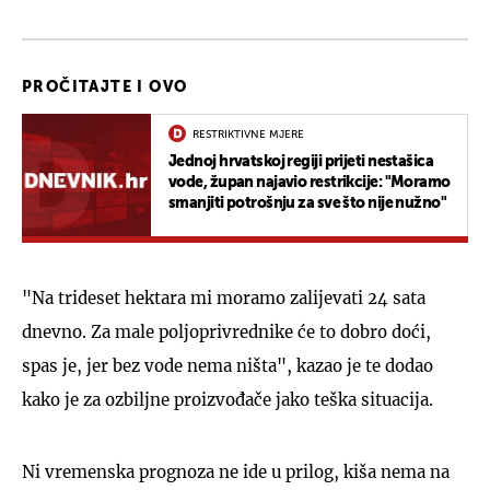
PROČITAJTE I OVO
RESTRIKTIVNE MJERE
Jednoj hrvatskoj regiji prijeti nestašica
vode, župan najavio restrikcije: "Moramo
smanjiti potrošnju za sve što nije nužno"
"Na trideset hektara mi moramo zalijevati 24 sata
dnevno. Za male poljoprivrednike će to dobro doći,
spas je, jer bez vode nema ništa", kazao je te dodao
kako je za ozbiljne proizvođače jako teška situacija.
Ni vremenska prognoza ne ide u prilog, kiša nema na