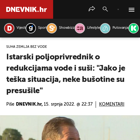
Vijesti
Sport
Showbizz
Lifestyle
Putovanja
PRETRAŽITE VIJESTI
SUHA ZEMLJA BEZ VODE
Istarski poljoprivrednik o
redukcijama vode i suši: "Jako je
teška situacija, neke bušotine su
presušile"
Piše
DNEVNIK.hr,
15. srpnja 2022. @ 22:37
KOMENTARI