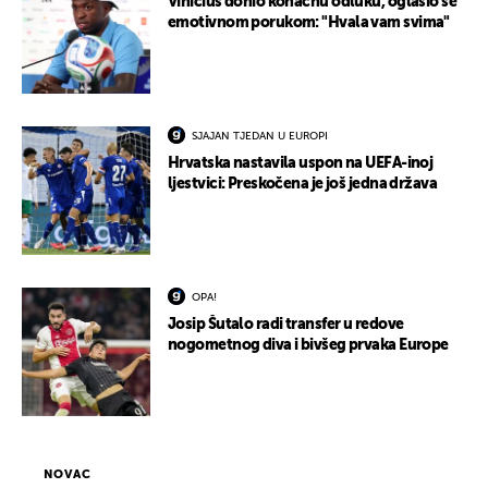
Vinicius donio konačnu odluku, oglasio se
emotivnom porukom: "Hvala vam svima"
SJAJAN TJEDAN U EUROPI
Hrvatska nastavila uspon na UEFA-inoj
ljestvici: Preskočena je još jedna država
OPA!
Josip Šutalo radi transfer u redove
nogometnog diva i bivšeg prvaka Europe
NOVAC