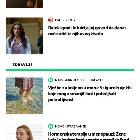
DALEKI GRAD
Daleki grad: Intuicija joj govori da danas
neće otići iz njihovog života
ZDRAVLJE
NAJSIGURNIJI OBLIK REKREACIJE
Vježbe za koljeno u moru: 5 sigurnih vježbi
koje mogu smanjiti bol i poboljšati
pokretljivost
NOVO ISTRAŽIVANJE
Hormonska terapija u menopauzi: Žene