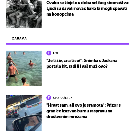
Ovako se živjelo u doba velikog siromaštva:
Ljudi su davali novac kako bi mogli spavati
na konopcima
ZABAVA
LOL
"Je li živ, zna li se?": Snimka s Jadrana
postala hit, radi li i vaš muž ovo?
ŠTO KAŽETE?
"Hrvat sam, ali ovo je sramota": Prizor s
granice izazvao burnu raspravu na
društvenim mrežama