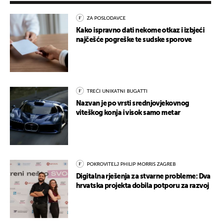
ZA POSLODAVCE
Kako ispravno dati nekome otkaz i izbjeći
najčešće pogreške te sudske sporove
TREĆI UNIKATNI BUGATTI
Nazvan je po vrsti srednjovjekovnog
viteškog konja i visok samo metar
POKROVITELJ PHILIP MORRIS ZAGREB
Digitalna rješenja za stvarne probleme: Dva
hrvatska projekta dobila potporu za razvoj