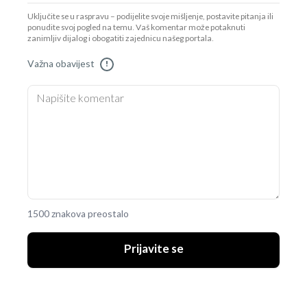
Uključite se u raspravu – podijelite svoje mišljenje, postavite pitanja ili
ponudite svoj pogled na temu. Vaš komentar može potaknuti
zanimljiv dijalog i obogatiti zajednicu našeg portala.
Važna obavijest
!
1500 znakova preostalo
Prijavite se