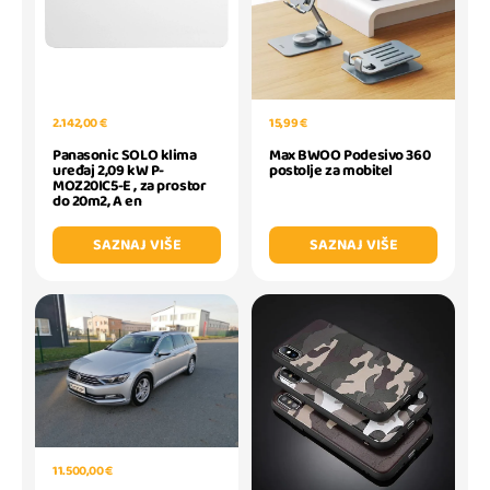
2.142,00 €
15,99 €
Panasonic SOLO klima
Max BWOO Podesivo 360
uređaj 2,09 kW P-
postolje za mobitel
MOZ20IC5-E , za prostor
do 20m2, A en
SAZNAJ VIŠE
SAZNAJ VIŠE
11.500,00 €