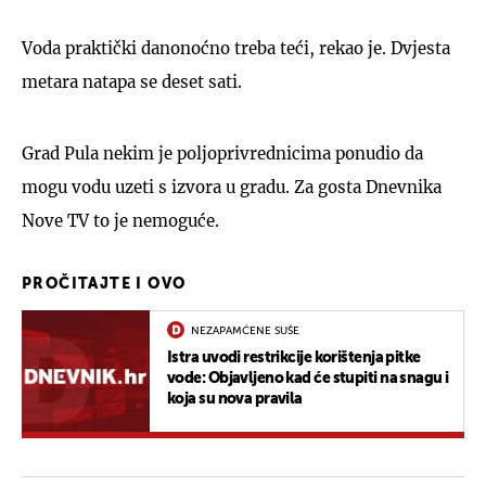
Voda praktički danonoćno treba teći, rekao je. Dvjesta
metara natapa se deset sati.
Grad Pula nekim je poljoprivrednicima ponudio da
mogu vodu uzeti s izvora u gradu. Za gosta Dnevnika
Nove TV to je nemoguće.
PROČITAJTE I OVO
NEZAPAMĆENE SUŠE
Istra uvodi restrikcije korištenja pitke
vode: Objavljeno kad će stupiti na snagu i
koja su nova pravila