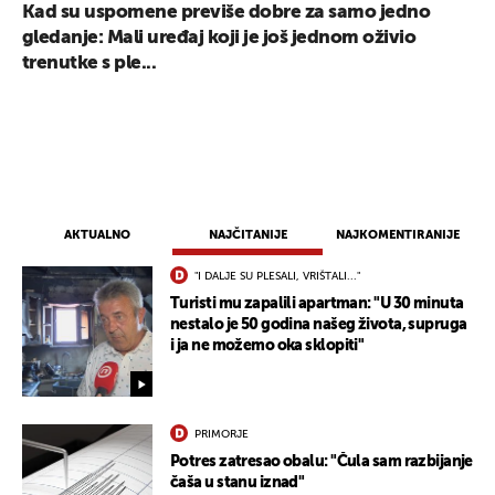
Kad su uspomene previše dobre za samo jedno
gledanje: Mali uređaj koji je još jednom oživio
trenutke s ple...
AKTUALNO
NAJČITANIJE
NAJKOMENTIRANIJE
"I DALJE SU PLESALI, VRIŠTALI..."
Turisti mu zapalili apartman: "U 30 minuta
nestalo je 50 godina našeg života, supruga
i ja ne možemo oka sklopiti"
UKLJUČITE NOTIFIKACIJE
PRIMORJE
Potres zatresao obalu: "Čula sam razbijanje
čaša u stanu iznad"