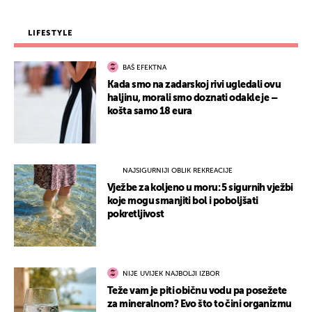
LIFESTYLE
BAŠ EFEKTNA
Kada smo na zadarskoj rivi ugledali ovu
haljinu, morali smo doznati odakle je –
košta samo 18 eura
NAJSIGURNIJI OBLIK REKREACIJE
Vježbe za koljeno u moru: 5 sigurnih vježbi
koje mogu smanjiti bol i poboljšati
pokretljivost
NIJE UVIJEK NAJBOLJI IZBOR
Teže vam je piti običnu vodu pa posežete
za mineralnom? Evo što to čini organizmu