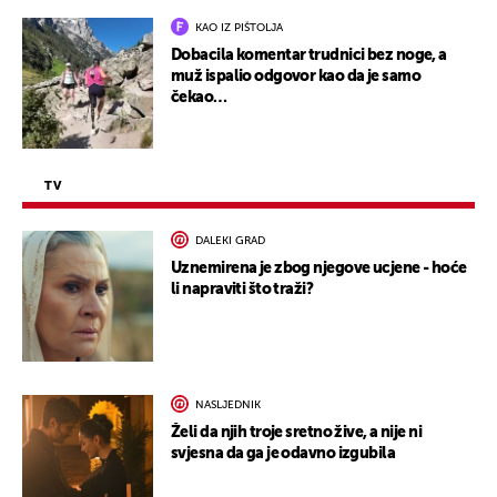
KAO IZ PIŠTOLJA
Dobacila komentar trudnici bez noge, a
muž ispalio odgovor kao da je samo
čekao…
TV
DALEKI GRAD
Uznemirena je zbog njegove ucjene - hoće
li napraviti što traži?
NASLJEDNIK
Želi da njih troje sretno žive, a nije ni
svjesna da ga je odavno izgubila