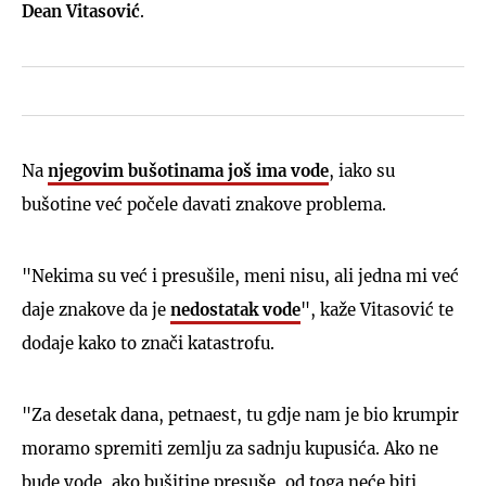
Dean Vitasović
.
Na
njegovim bušotinama još ima vode
, iako su
bušotine već počele davati znakove problema.
"Nekima su već i presušile, meni nisu, ali jedna mi već
daje znakove da je
nedostatak vode
", kaže Vitasović te
dodaje kako to znači katastrofu.
"Za desetak dana, petnaest, tu gdje nam je bio krumpir
moramo spremiti zemlju za sadnju kupusića. Ako ne
bude vode, ako bušitine presuše, od toga neće biti