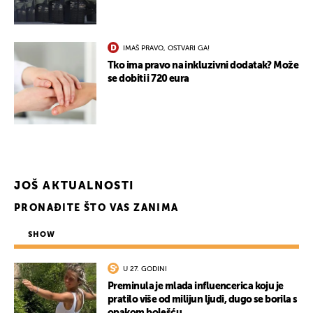
IMAŠ PRAVO, OSTVARI GA!
Tko ima pravo na inkluzivni dodatak? Može
se dobiti i 720 eura
JOŠ AKTUALNOSTI
PRONAĐITE ŠTO VAS ZANIMA
SHOW
U 27. GODINI
Preminula je mlada influencerica koju je
pratilo više od milijun ljudi, dugo se borila s