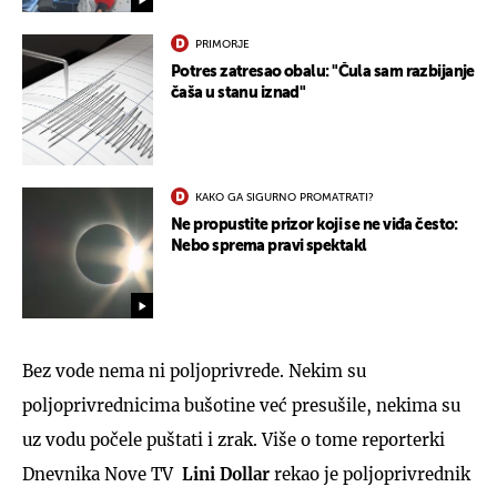
PRIMORJE
Potres zatresao obalu: "Čula sam razbijanje
čaša u stanu iznad"
KAKO GA SIGURNO PROMATRATI?
Ne propustite prizor koji se ne viđa često:
Nebo sprema pravi spektakl
Bez vode nema ni poljoprivrede. Nekim su
poljoprivrednicima bušotine već presušile, nekima su
uz vodu počele puštati i zrak. Više o tome reporterki
Dnevnika Nove TV
Lini Dollar
rekao je poljoprivrednik