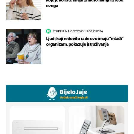
koje je koriste imaju znatno manji rizik od
ovoga
STUDIJA NA GOTOVO 1.900 OSOBA
Ljudi koji redovito rade ovo imaju “mlađi”
organizam, pokazuje istraživanje