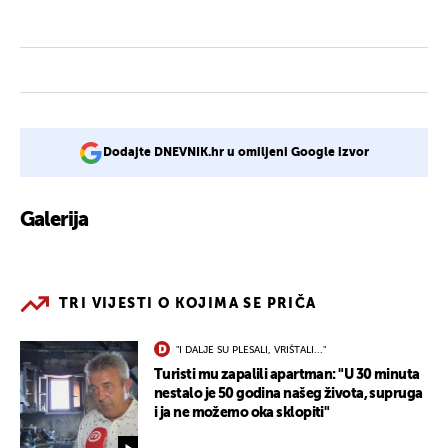
Dodajte DNEVNIK.hr u omiljeni Google izvor
Galerija
2
TRI VIJESTI O KOJIMA SE PRIČA
"I DALJE SU PLESALI, VRIŠTALI..."
Turisti mu zapalili apartman: "U 30 minuta
nestalo je 50 godina našeg života, supruga
i ja ne možemo oka sklopiti"