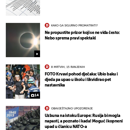
KAKO GA SIGURNO PROMATRATI?
Ne propustite prizor koji se ne viđa često:
Nebo sprema pravi spektakl
8 MRTVIH, 15 RANJENIH
FOTO Krvavi pohod dječaka: Ubio baku i
djeda pa upao u školu i likvidirao pet
nastavnika
14
OBAVJEŠTAJNO UPOZORENJE
Uzbuna na istoku Europe: Rusija bi mogla
napasti, a poznato i kada! Moguć i kopneni
upad u članicu NATO-a