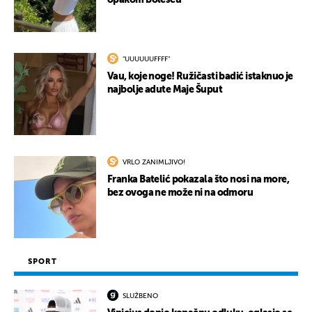
opakom bolešću
"UUUUUUFFFF"
Vau, koje noge! Ružičasti badić istaknuo je
najbolje adute Maje Šuput
VRLO ZANIMLJIVO!
Franka Batelić pokazala što nosi na more,
bez ovoga ne može ni na odmoru
SPORT
SLUŽBENO