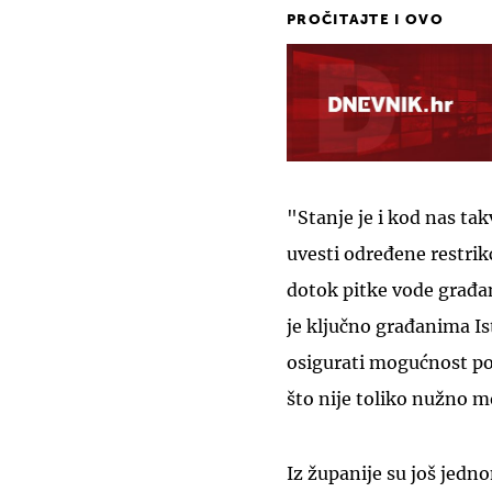
PROČITAJTE I OVO
"Stanje je i kod nas tak
uvesti određene restrikc
dotok pitke vode građan
je ključno građanima Is
osigurati mogućnost pol
što nije toliko nužno m
Iz županije su još jedn