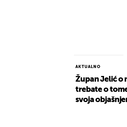
AKTUALNO
Župan Jelić o 
trebate o tome 
svoja objašnje