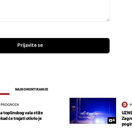
Prijavite se
NAJKOMENTIRANIJE
 PROGNOZA
V
 toplinskog vala stiže
UZNEM
kad će trajati otkrio je
Zagre
4
pogi