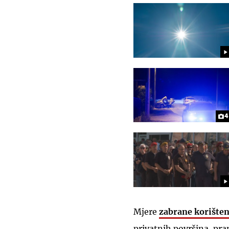
4
Mjere
zabrane korišten
privatnih površina, pranj