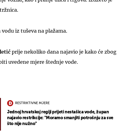
 tržnica.
a vodu iz tuševa na plažama.
letić
prije nekoliko dana najavio je kako će zbog
biti uvedene mjere štednje vode.
RESTRIKTIVNE MJERE
Jednoj hrvatskoj regiji prijeti nestašica vode, župan
najavio restrikcije: "Moramo smanjiti potrošnju za sve
što nije nužno"