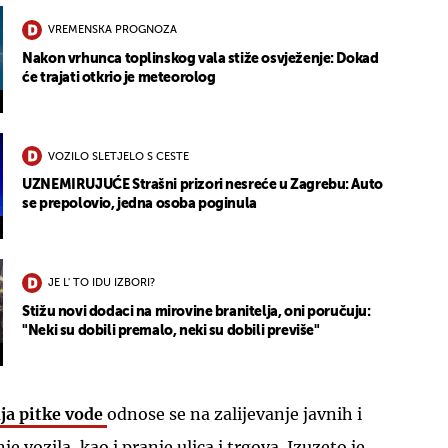
VREMENSKA PROGNOZA
Nakon vrhunca toplinskog vala stiže osvježenje: Dokad
će trajati otkrio je meteorolog
VOZILO SLETJELO S CESTE
UZNEMIRUJUĆE Strašni prizori nesreće u Zagrebu: Auto
se prepolovio, jedna osoba poginula
JE L' TO IDU IZBORI?
Stižu novi dodaci na mirovine branitelja, oni poručuju:
"Neki su dobili premalo, neki su dobili previše"
ja pitke vode
odnose se na zalijevanje javnih i
e vozila, kao i pranje ulica i trgova. Izuzeto je