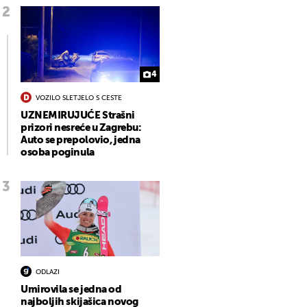
4
VOZILO SLETJELO S CESTE
UZNEMIRUJUĆE Strašni
prizori nesreće u Zagrebu:
Auto se prepolovio, jedna
osoba poginula
ODLAZI
Umirovila se jedna od
najboljih skijašica novog