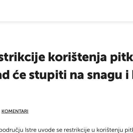
E VIJESTI
strikcije korištenja pit
d će stupiti na snagu i
KOMENTARI
odručju Istre uvode se restrikcije u korištenju pi