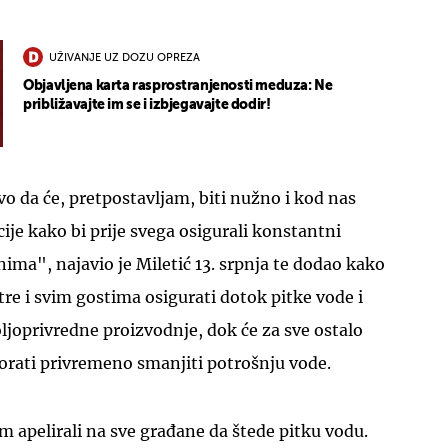
UŽIVANJE UZ DOZU OPREZA
Objavljena karta rasprostranjenosti meduza: Ne
približavajte im se i izbjegavajte dodir!
vo da će, pretpostavljam, biti nužno i kod nas
ije kako bi prije svega osigurali konstantni
ima", najavio je Miletić 13. srpnja te dodao kako
tre i svim gostima osigurati dotok pitke vode i
joprivredne proizvodnje, dok će za sve ostalo
orati privremeno smanjiti potrošnju vode.
om apelirali na sve građane da štede pitku vodu.