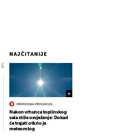
NAJČITANIJE
VREMENSKA PROGNOZA
Nakon vrhunca toplinskog
vala stiže osvježenje: Dokad
će trajati otkrio je
meteorolog