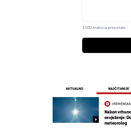
1500 znakova preostalo
AKTUALNO
NAJČITANIJE
VREMENSKA
Nakon vrhunca
osvježenje: Do
meteorolog