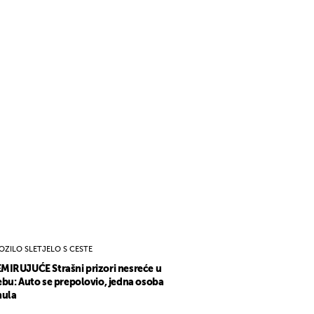
OZILO SLETJELO S CESTE
IRUJUĆE Strašni prizori nesreće u
bu: Auto se prepolovio, jedna osoba
nula