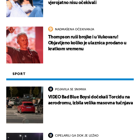
vjerojatno nisu očekivali
NADMAŠENA OČEKIVANJA
Thompson ruši brojke i u Vukovaru!
Objavljeno koliko je ulaznica prodano u
kratkom vremenu
SPORT
POJAVILA SE SNIMKA
VIDEO Bad Blue Boysi dočekali Torcidu na
aerodromu, izbila velika masovna tučnjava
CIPELARILI GA DOK JE LEŽAO