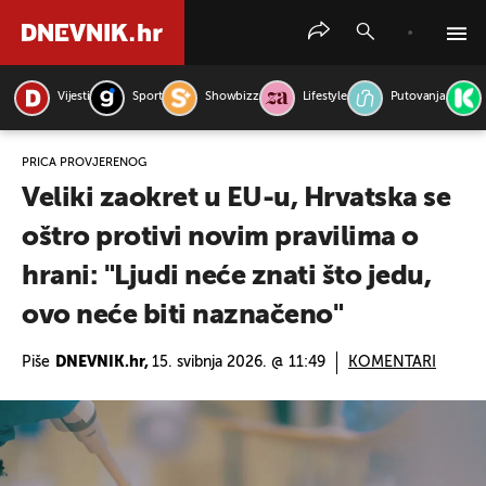
Vijesti
Sport
Showbizz
Lifestyle
Putovanja
PRETRAŽITE VIJESTI
PRIČA PROVJERENOG
Veliki zaokret u EU-u, Hrvatska se
oštro protivi novim pravilima o
hrani: "Ljudi neće znati što jedu,
ovo neće biti naznačeno"
Piše
DNEVNIK.hr,
15. svibnja 2026. @ 11:49
KOMENTARI