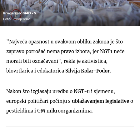
Provjereno: GMO - 5
Foto: Provjereno
"Najveća opasnost u ovakvom obliku zakona je što
zapravo potrošač nema pravo izbora, jer NGT1 neće
morati biti označavani", rekla je aktivistica,
biovrtlarica i edukatorica
Silvija Kolar-Fodor
.
Nakon što izglasaju uredbu o NGT-u i sjemenu,
europski političari počinju s
ublažavanjem legislative
o
pesticidima i GM mikroorganizmima.