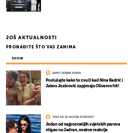
JOŠ AKTUALNOSTI
PRONAĐITE ŠTO VAS ZANIMA
SHOW
SAMO DOBRA PISMA
Poslušajte kako to zvuči kad Nina Badrić i
Jakov Jozinović zapjevaju Oliverov hit!
"KAO DA SU NOVAK ĐOKOVIĆ"
Jedan od najpoznatijih svjetskih parova
stigao na Jadran, ovakve reakcije