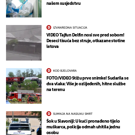
našem susjedstvu
IZVANREDNA SITUACIJA
VIDEO Tajfun Delfin nosi sve pred sobom!
Deseci tisuća bez struje, otkazane stotine
letova
KOD BJELOVARA
FOTO/VIDEO Stižu prve snimke! Sudarila se
dva vlaka: Više je ozlijeđenih, hitne službe
na terenu
SUMNJA NA NASILNU SMRT
Šok u Slavoniji: U kući pronađeno tijelo
muškarca, policija odmah uhitila jednu
osobu