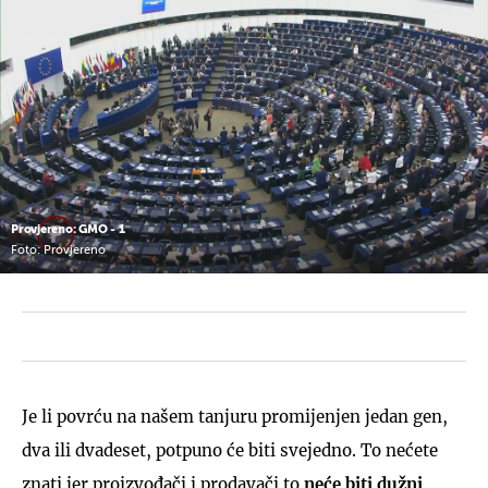
Provjereno: GMO - 1
Foto: Provjereno
Je li povrću na našem tanjuru promijenjen jedan gen,
dva ili dvadeset, potpuno će biti svejedno. To nećete
znati jer proizvođači i prodavači to
neće biti dužni