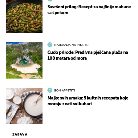
Savršeni prilog: Recept za najfinije mahune
sa špekom
NAJMANJA NA SVIJETU
Čudo prirode: Predivna pješčana plaža na
100 metara od mora
BON APPETIT!
Majke svih umaka: 5 kultnih recepata koje
moraju znati svi kuhari
ZABAVA