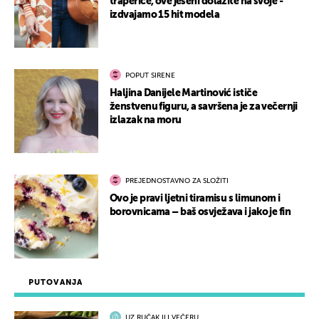
traperice, ove jeseni dolazite na svoje -
izdvajamo 15 hit modela
POPUT SIRENE
Haljina Danijele Martinović ističe
ženstvenu figuru, a savršena je za večernji
izlazak na moru
PREJEDNOSTAVNO ZA SLOŽITI
Ovo je pravi ljetni tiramisu s limunom i
borovnicama – baš osvježava i jako je fin
PUTOVANJA
UZ RUČAK ILI VEČERU