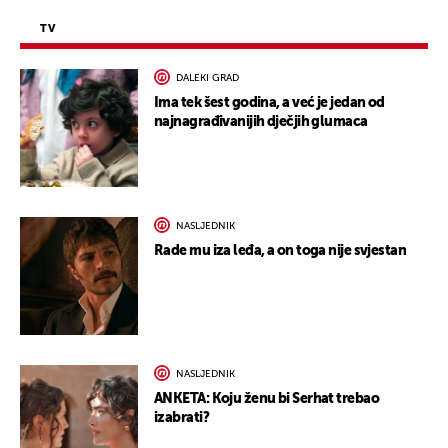
TV
DALEKI GRAD
Ima tek šest godina, a već je jedan od
najnagrađivanijih dječjih glumaca
NASLJEDNIK
Rade mu iza leđa, a on toga nije svjestan
NASLJEDNIK
ANKETA: Koju ženu bi Serhat trebao
izabrati?