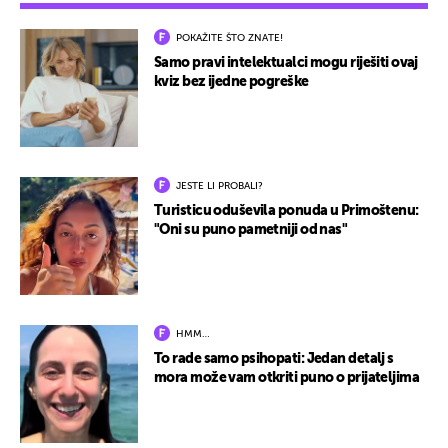
POKAŽITE ŠTO ZNATE!
Samo pravi intelektualci mogu riješiti ovaj
kviz bez ijedne pogreške
JESTE LI PROBALI?
Turisticu oduševila ponuda u Primoštenu:
"Oni su puno pametniji od nas"
HMM…
To rade samo psihopati: Jedan detalj s
mora može vam otkriti puno o prijateljima