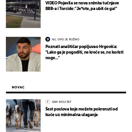
VIDEO Pojavila se nova snimka tučnjave
BBB-a i Torcide: "Je*ote, pa ubit će ga!"
AU, OVO JE RUŽNO
Poznati analitičar popljuvao Hrgovića:
"Lako ga je pogoditi, ne kreće se, ne koristi
noge..."
NOVAC
SAM SVOJ ŠEF
Šest poslova koje možete pokrenuti od
kuće uz minimalna ulaganja