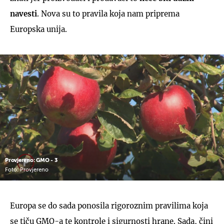
navesti
. Nova su to pravila koja nam priprema
Europska unija.
Provjereno: GMO - 3
Foto: Provjereno
Europa se do sada ponosila rigoroznim pravilima koja
se tiču GMO-a te kontrole i sigurnosti hrane. Sada, čini