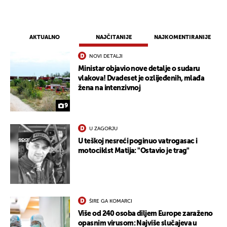
AKTUALNO
NAJČITANIJE
NAJKOMENTIRANIJE
NOVI DETALJI
Ministar objavio nove detalje o sudaru
vlakova! Dvadeset je ozlijeđenih, mlađa
žena na intenzivnoj
9
U ZAGORJU
U teškoj nesreći poginuo vatrogasac i
motociklst Matija: "Ostavio je trag"
ŠIRE GA KOMARCI
Više od 240 osoba diljem Europe zaraženo
opasnim virusom: Najviše slučajeva u