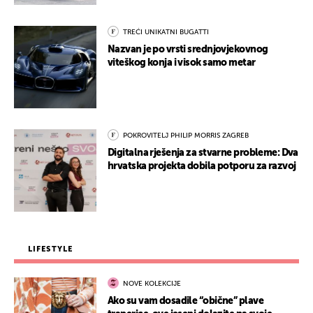
TREĆI UNIKATNI BUGATTI
Nazvan je po vrsti srednjovjekovnog
viteškog konja i visok samo metar
POKROVITELJ PHILIP MORRIS ZAGREB
Digitalna rješenja za stvarne probleme: Dva
hrvatska projekta dobila potporu za razvoj
LIFESTYLE
NOVE KOLEKCIJE
Ako su vam dosadile “obične” plave