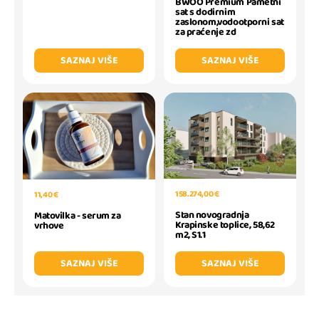
BWOO Premium Pametni
sat s dodirnim
zaslonom,vodootporni sat
za praćenje zd
SAZNAJ VIŠE
SAZNAJ VIŠE
158.274,00 €
11,40 €
Stan novogradnja
Matovilka - serum za
Krapinske toplice, 58,62
vrhove
m2, S1.1
SAZNAJ VIŠE
SAZNAJ VIŠE