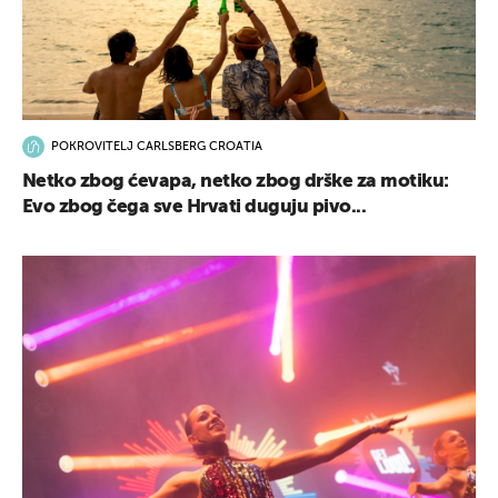
POKROVITELJ CARLSBERG CROATIA
Netko zbog ćevapa, netko zbog drške za motiku:
Evo zbog čega sve Hrvati duguju pivo...