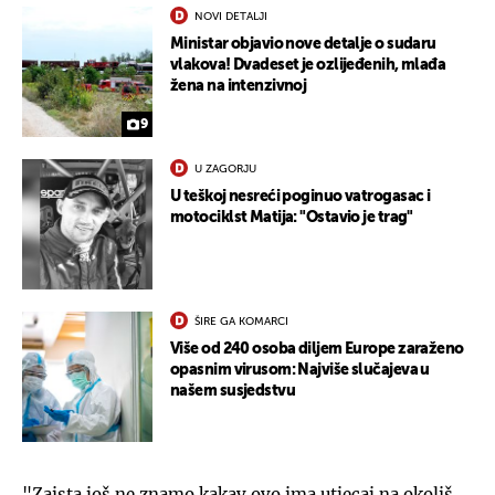
NOVI DETALJI
Ministar objavio nove detalje o sudaru
vlakova! Dvadeset je ozlijeđenih, mlađa
žena na intenzivnoj
9
U ZAGORJU
U teškoj nesreći poginuo vatrogasac i
motociklst Matija: "Ostavio je trag"
ŠIRE GA KOMARCI
Više od 240 osoba diljem Europe zaraženo
opasnim virusom: Najviše slučajeva u
našem susjedstvu
"Zaista još ne znamo kakav ovo ima utjecaj na okoliš