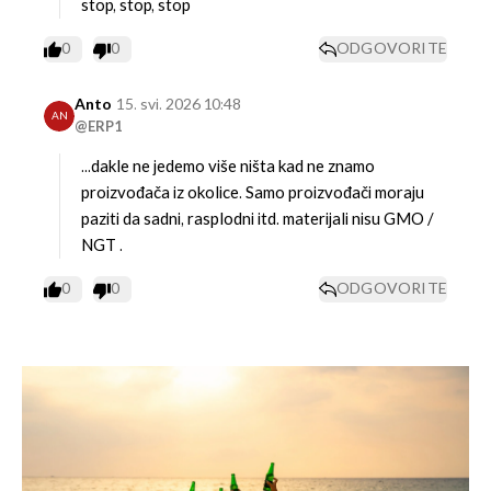
stop, stop, stop
0
0
ODGOVORITE
Anto
15. svi. 2026 10:48
AN
@ERP1
...dakle ne jedemo više ništa kad ne znamo
proizvođača iz okolice.
Samo proizvođači moraju
paziti da sadni, rasplodni itd. materijali nisu GMO /
NGT .
0
0
ODGOVORITE