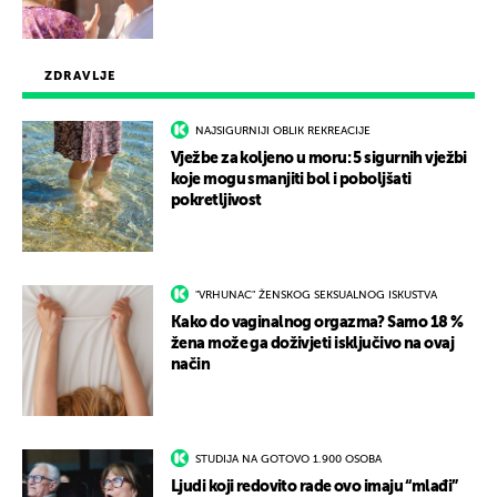
ZDRAVLJE
NAJSIGURNIJI OBLIK REKREACIJE
Vježbe za koljeno u moru: 5 sigurnih vježbi
koje mogu smanjiti bol i poboljšati
pokretljivost
"VRHUNAC" ŽENSKOG SEKSUALNOG ISKUSTVA
Kako do vaginalnog orgazma? Samo 18 %
žena može ga doživjeti isključivo na ovaj
način
STUDIJA NA GOTOVO 1.900 OSOBA
Ljudi koji redovito rade ovo imaju “mlađi”