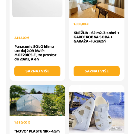
1.350,00 €
KNEŽIJA - 62 m2, 3-sobni +
GARDEROBNA SOBA +
2.142,00 €
GARAŽA - luksuzni
Panasonic SOLO klima
uređaj 2,09 kW P-
MOZ20IC5-E , za prostor
do 20m2, A en
SAZNAJ VIŠE
SAZNAJ VIŠE
1.680,00 €
*NOVO* PLASTENIK - 4,5m