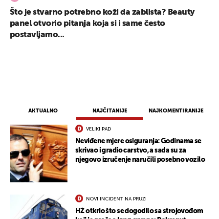
Što je stvarno potrebno koži da zablista? Beauty
panel otvorio pitanja koja si i same često
postavljamo...
AKTUALNO
NAJČITANIJE
NAJKOMENTIRANIJE
VELIKI PAD
Neviđene mjere osiguranja: Godinama se
skrivao i gradio carstvo, a sada su za
njegovo izručenje naručili posebno vozilo
NOVI INCIDENT NA PRUZI
HŽ otkrio što se dogodilo sa strojovođom