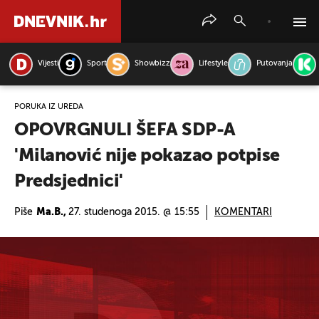
Vijesti
Sport
Showbizz
Lifestyle
Putovanja
PRETRAŽITE VIJESTI
PORUKA IZ UREDA
OPOVRGNULI ŠEFA SDP-A
'Milanović nije pokazao potpise
Predsjednici'
Piše
Ma.B.,
27. studenoga 2015. @ 15:55
KOMENTARI