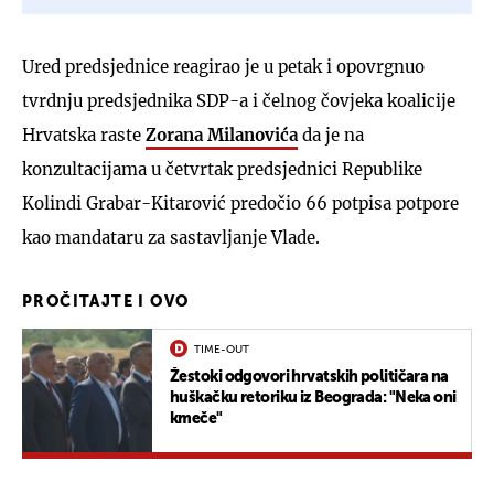
Ured predsjednice reagirao je u petak i opovrgnuo
tvrdnju predsjednika SDP-a i čelnog čovjeka koalicije
Hrvatska raste
Zorana Milanovića
da je na
konzultacijama u četvrtak predsjednici Republike
Kolindi Grabar-Kitarović predočio 66 potpisa potpore
kao mandataru za sastavljanje Vlade.
PROČITAJTE I OVO
TIME-OUT
Žestoki odgovori hrvatskih političara na
huškačku retoriku iz Beograda: "Neka oni
kmeče"