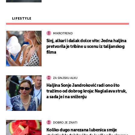
LIFESTYLE
MIKROTREND
Sinj, alkari i dašak dolce vite: Jedna haljina
pretvorila je tribine u scenu iz talijanskog
filma
ZA SINJSKU ALKU
Haljina Sonje Jandroković radi ono što
tražimo od dobrog kroja: Naglašava struk,
a sada je i na sniženju
DOBRO JE ZNATI
Koliko dugo narezana lubenica smije