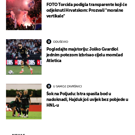
FOTO Torcida podigla transparente koji će
odjeknuti Hrvatskom: Prozvali "moralne
vertikale"
ODUŠEVIO
Pogledajte majstoriju: Joško Gvardiol
jednim potezom izbrisao cijelu momčad
Atletica
U SAMOJ ZAVRŠNICI
Šok na Poljudu: Istra spasila bod u
nadoknadi, Hajduk još uvijek bez pobjede u
HNL-u