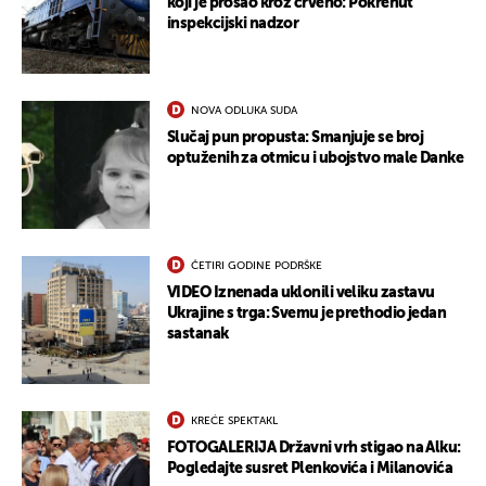
koji je prošao kroz crveno: Pokrenut
inspekcijski nadzor
NOVA ODLUKA SUDA
Slučaj pun propusta: Smanjuje se broj
optuženih za otmicu i ubojstvo male Danke
ČETIRI GODINE PODRŠKE
VIDEO Iznenada uklonili veliku zastavu
Ukrajine s trga: Svemu je prethodio jedan
sastanak
KREĆE SPEKTAKL
FOTOGALERIJA Državni vrh stigao na Alku:
Pogledajte susret Plenkovića i Milanovića