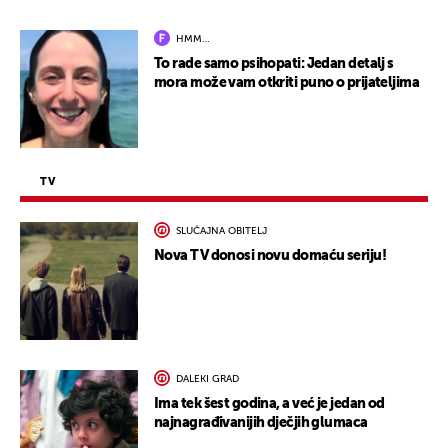
HMM…
To rade samo psihopati: Jedan detalj s
mora može vam otkriti puno o prijateljima
TV
SLUČAJNA OBITELJ
Nova TV donosi novu domaću seriju!
DALEKI GRAD
Ima tek šest godina, a već je jedan od
najnagrađivanijih dječjih glumaca