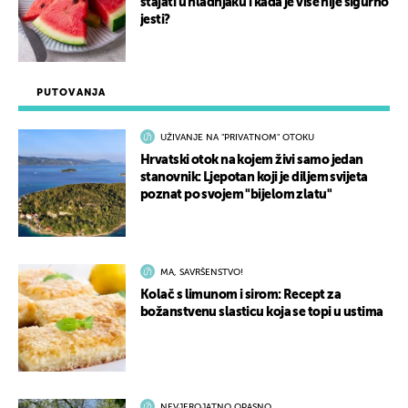
stajati u hladnjaku i kada je više nije sigurno
jesti?
PUTOVANJA
UŽIVANJE NA "PRIVATNOM" OTOKU
Hrvatski otok na kojem živi samo jedan
stanovnik: Ljepotan koji je diljem svijeta
poznat po svojem "bijelom zlatu"
MA, SAVRŠENSTVO!
Kolač s limunom i sirom: Recept za
božanstvenu slasticu koja se topi u ustima
NEVJEROJATNO OPASNO