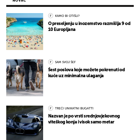
NOVAC
KAMO BI OTIŠLI?
O preseljenju u inozemstvo razmišlja 9 od
10 Europljana
SAM SVOJ ŠEF
Šest poslova koje možete pokrenuti od
kuće uz minimalna ulaganja
TREĆI UNIKATNI BUGATTI
Nazvan je po vrsti srednjovjekovnog
viteškog konja i visok samo metar