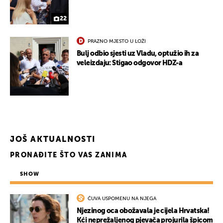
22
PRAZNO MJESTO U LOŽI
Bulj odbio sjesti uz Vladu, optužio ih za
veleizdaju: Stigao odgovor HDZ-a
JOŠ AKTUALNOSTI
PRONAĐITE ŠTO VAS ZANIMA
SHOW
UKLJUČITE NOTIFIKACIJE
ČUVA USPOMENU NA NJEGA
Njezinog oca obožavala je cijela Hrvatska!
Kći neprežaljenog pjevača projurila špicom