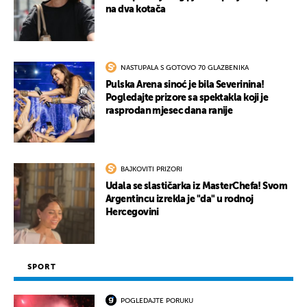
na dva kotača
NASTUPALA S GOTOVO 70 GLAZBENIKA
Pulska Arena sinoć je bila Severinina!
Pogledajte prizore sa spektakla koji je
rasprodan mjesec dana ranije
BAJKOVITI PRIZORI
Udala se slastičarka iz MasterChefa! Svom
Argentincu izrekla je "da" u rodnoj
Hercegovini
SPORT
POGLEDAJTE PORUKU