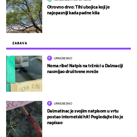
Otrovno drvo: Tihi ubojica koji je
najopasniji kada padne kiša
ZABAVA
URNEBESNO
Nema ribe! Natpis na tržnici u Dalmaciji
nasmijao društvene mreže
URNEBESNO
Dalmatinac je svojim natpisom u vrtu
postao internetski hit! Pogledajte što je
napisao