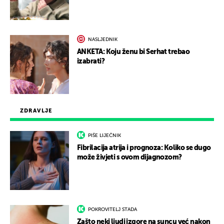
NASLJEDNIK
ANKETA: Koju ženu bi Serhat trebao
izabrati?
ZDRAVLJE
PIŠE LIJEČNIK
Fibrilacija atrija i prognoza: Koliko se dugo
može živjeti s ovom dijagnozom?
POKROVITELJ STADA
Zašto neki ljudi izgore na suncu već nakon