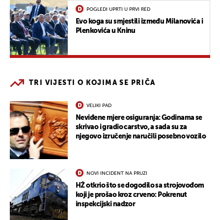
POGLEDI UPRTI U PRVI RED
Evo koga su smjestili između Milanovića i
Plenkovića u Kninu
TRI VIJESTI O KOJIMA SE PRIČA
VELIKI PAD
Neviđene mjere osiguranja: Godinama se
skrivao i gradio carstvo, a sada su za
njegovo izručenje naručili posebno vozilo
NOVI INCIDENT NA PRUZI
HŽ otkrio što se dogodilo sa strojovođom
koji je prošao kroz crveno: Pokrenut
inspekcijski nadzor