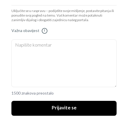
Uključite se u raspravu – podijelite svoje mišljenje, postavite pitanja ili
ponudite svoj pogled na temu. Vaš komentar može potaknuti
zanimljiv dijalog i obogatiti zajednicu našeg portala.
Važna obavijest
!
1500 znakova preostalo
Prijavite se