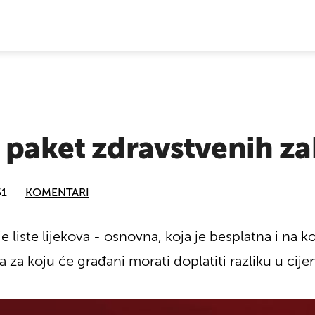
E VIJESTI
i paket zdravstvenih z
51
KOMENTARI
e liste lijekova - osnovna, koja je besplatna i na k
 za koju će građani morati doplatiti razliku u cijeni