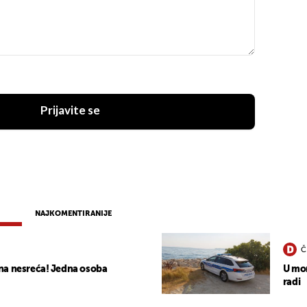
Prijavite se
NAJKOMENTIRANIJE
Č
na nesreća! Jedna osoba
U mor
radi