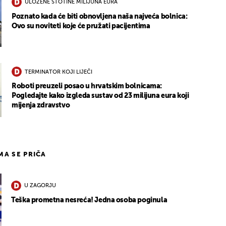
ULOŽENE STOTINE MILIJUNA EURA
Poznato kada će biti obnovljena naša najveća bolnica:
Ovo su noviteti koje će pružati pacijentima
TERMINATOR KOJI LIJEČI
Roboti preuzeli posao u hrvatskim bolnicama:
Pogledajte kako izgleda sustav od 23 milijuna eura koji
mijenja zdravstvo
IMA SE PRIČA
U ZAGORJU
Teška prometna nesreća! Jedna osoba poginula