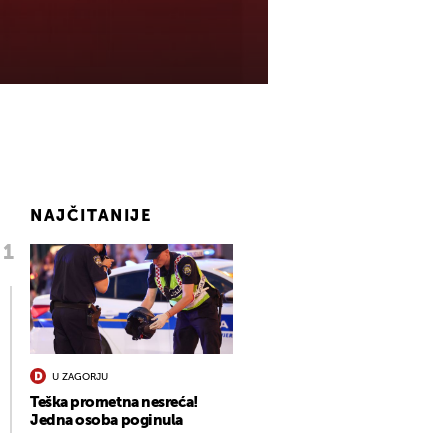
NAJČITANIJE
U ZAGORJU
Teška prometna nesreća!
Jedna osoba poginula