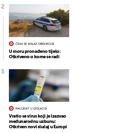
ČEKA SE NALAZ OBDUKCIJE
U moru pronađeno tijelo:
Otkriveno o kome se radi
PACIJENT U IZOLACIJI
Vratio se virus koji je izazvao
međunarodnu uzbunu:
Otkriven novi slučaj u Europi