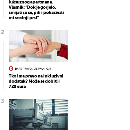
luksuznog apartmana.
Vlasnik: "Dok je gorjelo,
smijali su se, pili i pokazivali
mi srednji prst"
IMAŠ PRAVO, OSTVARI GA!
Tko ima pravo na inkluzivni
dodatak? Može se dobiti i
720 eura