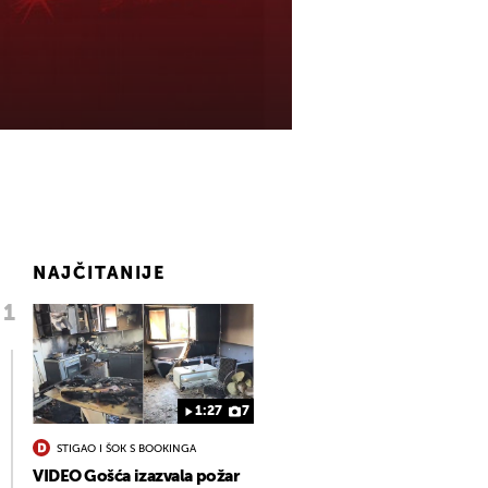
NAJČITANIJE
1:27
7
STIGAO I ŠOK S BOOKINGA
VIDEO Gošća izazvala požar