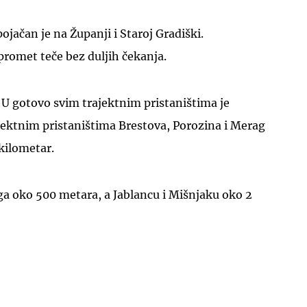
ojačan je na Županji i Staroj Gradiški.
promet teče bez duljih čekanja.
. U gotovo svim trajektnim pristaništima je
jektnim pristaništima Brestova, Porozina i Merag
kilometar.
ga oko 500 metara, a Jablancu i Mišnjaku oko 2