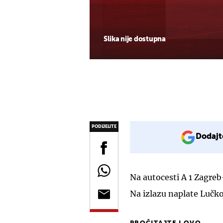
Slika nije dostupna
PODIJELITE
Dodajt
Na autocesti A 1 Zagreb
Na izlazu naplate Lučk