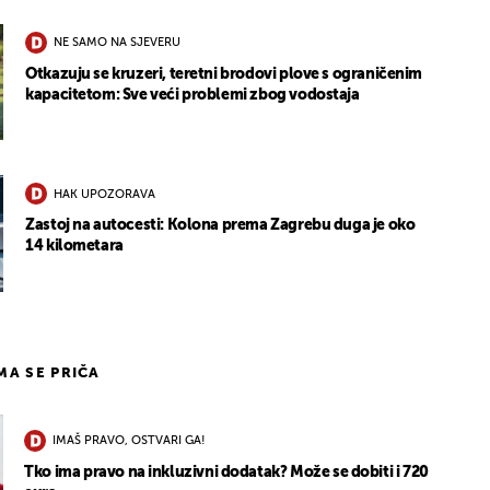
NE SAMO NA SJEVERU
Otkazuju se kruzeri, teretni brodovi plove s ograničenim
kapacitetom: Sve veći problemi zbog vodostaja
HAK UPOZORAVA
Zastoj na autocesti: Kolona prema Zagrebu duga je oko
14 kilometara
IMA SE PRIČA
IMAŠ PRAVO, OSTVARI GA!
Tko ima pravo na inkluzivni dodatak? Može se dobiti i 720