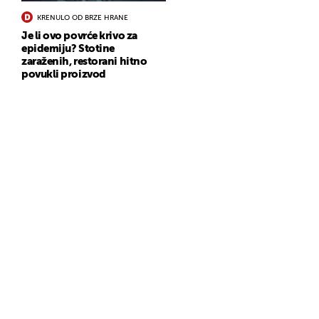
KRENULO OD BRZE HRANE
Je li ovo povrće krivo za
epidemiju? Stotine
zaraženih, restorani hitno
povukli proizvod