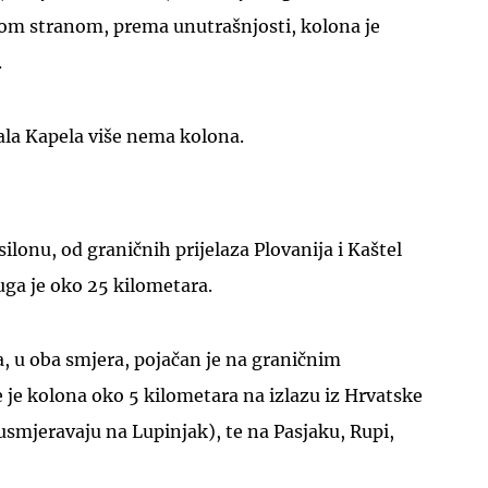
nom stranom, prema unutrašnjosti, kolona je
.
ala Kapela više nema kolona.
UKLJUČITE NOTIFIKACIJE
ilonu, od graničnih prijelaza Plovanija i Kaštel
ga je oko 25 kilometara.
, u oba smjera, pojačan je na graničnim
e je kolona oko 5 kilometara na izlazu iz Hrvatske
usmjeravaju na Lupinjak), te na Pasjaku, Rupi,