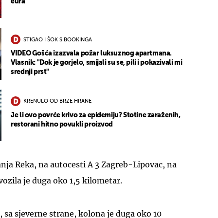
eura
STIGAO I ŠOK S BOOKINGA
VIDEO Gošća izazvala požar luksuznog apartmana.
Vlasnik: "Dok je gorjelo, smijali su se, pili i pokazivali mi
srednji prst"
KRENULO OD BRZE HRANE
Je li ovo povrće krivo za epidemiju? Stotine zaraženih,
restorani hitno povukli proizvod
anja Reka, na autocesti A 3 Zagreb-Lipovac, na
vozila je duga oko 1,5 kilometar.
 sa sjeverne strane, kolona je duga oko 10