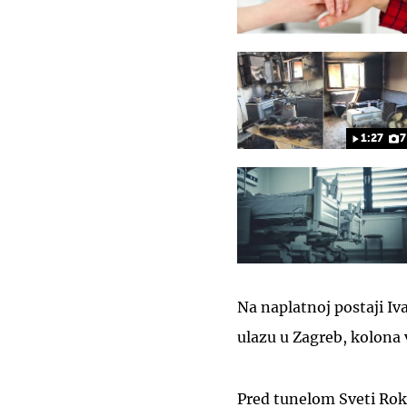
1:27
7
Na naplatnoj postaji Iv
ulazu u Zagreb, kolona 
Pred tunelom Sveti Rok,