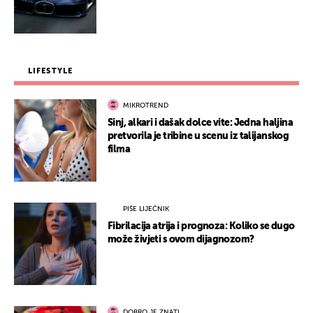
LIFESTYLE
MIKROTREND
Sinj, alkari i dašak dolce vite: Jedna haljina
pretvorila je tribine u scenu iz talijanskog
filma
PIŠE LIJEČNIK
Fibrilacija atrija i prognoza: Koliko se dugo
može živjeti s ovom dijagnozom?
DOBRO JE ZNATI