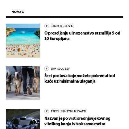
NOVAC
KAMO BI OTIŠLI?
O preseljenju u inozemstvo razmišlja 9 od
10 Europljana
SAM SVOJ ŠEF
Šest poslova koje možete pokrenuti od
kuće uz minimalna ulaganja
TREĆI UNIKATNI BUGATTI
Nazvan je po vrsti srednjovjekovnog
viteškog konja i visok samo metar