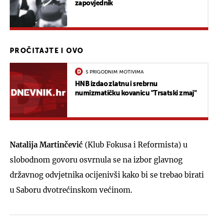
zapovjednik
PROČITAJTE I OVO
S PRIGODNIM MOTIVIMA
HNB izdao zlatnu i srebrnu
numizmatičku kovanicu "Trsatski zmaj"
Natalija Martinčević
(Klub Fokusa i Reformista) u
slobodnom govoru osvrnula se na izbor glavnog
državnog odvjetnika ocijenivši kako bi se trebao birati
u Saboru dvotrećinskom većinom.