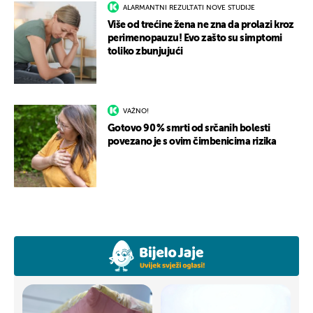
ALARMANTNI REZULTATI NOVE STUDIJE
Više od trećine žena ne zna da prolazi kroz
perimenopauzu! Evo zašto su simptomi
toliko zbunjujući
VAŽNO!
Gotovo 90 % smrti od srčanih bolesti
povezano je s ovim čimbenicima rizika