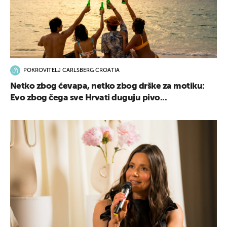
POKROVITELJ CARLSBERG CROATIA
Netko zbog ćevapa, netko zbog drške za motiku:
Evo zbog čega sve Hrvati duguju pivo...