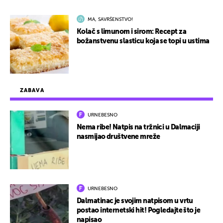
MA, SAVRŠENSTVO!
Kolač s limunom i sirom: Recept za
božanstvenu slasticu koja se topi u ustima
ZABAVA
URNEBESNO
Nema ribe! Natpis na tržnici u Dalmaciji
nasmijao društvene mreže
URNEBESNO
Dalmatinac je svojim natpisom u vrtu
postao internetski hit! Pogledajte što je
napisao