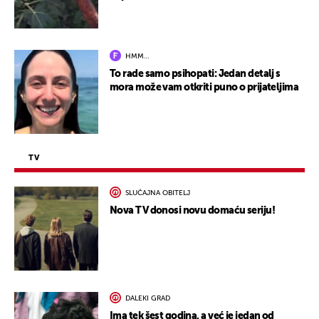
HMM…
To rade samo psihopati: Jedan detalj s
mora može vam otkriti puno o prijateljima
TV
SLUČAJNA OBITELJ
Nova TV donosi novu domaću seriju!
DALEKI GRAD
Ima tek šest godina, a već je jedan od