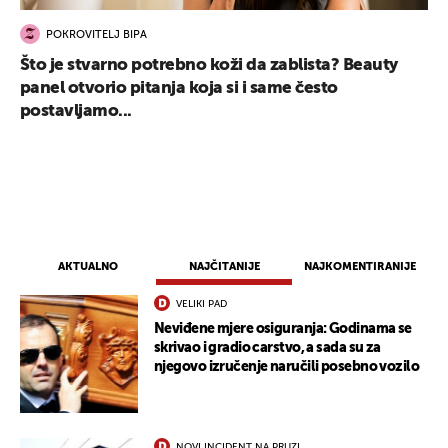
POKROVITELJ BIPA
Što je stvarno potrebno koži da zablista? Beauty
panel otvorio pitanja koja si i same često
postavljamo...
AKTUALNO
NAJČITANIJE
NAJKOMENTIRANIJE
VELIKI PAD
Neviđene mjere osiguranja: Godinama se
skrivao i gradio carstvo, a sada su za
njegovo izručenje naručili posebno vozilo
UKLJUČITE NOTIFIKACIJE
NOVI INCIDENT NA PRUZI