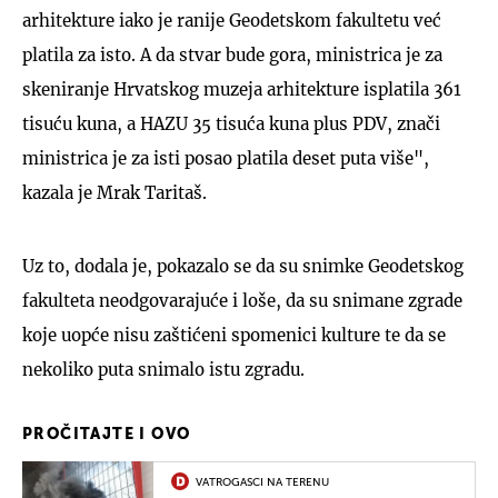
arhitekture iako je ranije Geodetskom fakultetu već
platila za isto. A da stvar bude gora, ministrica je za
skeniranje Hrvatskog muzeja arhitekture isplatila 361
tisuću kuna, a HAZU 35 tisuća kuna plus PDV, znači
ministrica je za isti posao platila deset puta više",
kazala je Mrak Taritaš.
Uz to, dodala je, pokazalo se da su snimke Geodetskog
fakulteta neodgovarajuće i loše, da su snimane zgrade
koje uopće nisu zaštićeni spomenici kulture te da se
nekoliko puta snimalo istu zgradu.
PROČITAJTE I OVO
VATROGASCI NA TERENU