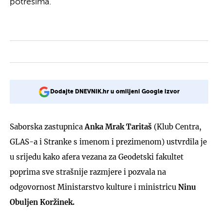
potresima.
Dodajte DNEVNIK.hr u omiljeni Google izvor
Saborska zastupnica
Anka Mrak Taritaš
(Klub Centra,
GLAS-a i Stranke s imenom i prezimenom) ustvrdila je
u srijedu kako afera vezana za Geodetski fakultet
poprima sve strašnije razmjere i pozvala na
odgovornost Ministarstvo kulture i ministricu
Ninu
Obuljen Koržinek.