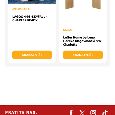
690.000,00 €
LAGOON 46 -SKYFALL -
CHARTER READY
61,25 €
LeGer Home by Lena
Gercke blagovaonski stol
Charlotta
SAZNAJ VIŠE
SAZNAJ VIŠE
PRATITE NAS: