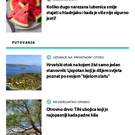
Koliko dugo narezana lubenica smije
stajati u hladnjaku i kada je više nije sigurno
jesti?
PUTOVANJA
UŽIVANJE NA "PRIVATNOM" OTOKU
Hrvatski otok na kojem živi samo jedan
stanovnik: Ljepotan koji je diljem svijeta
poznat po svojem "bijelom zlatu"
NEVJEROJATNO OPASNO
Otrovno drvo: Tihi ubojica koji je
najopasniji kada padne kiša