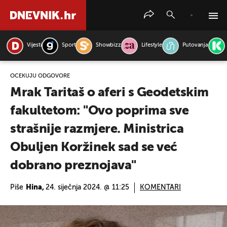
Vijesti
Sport
Showbizz
Lifestyle
Putovanja
PRETRAŽITE VIJESTI
OČEKUJU ODGOVORE
Mrak Taritaš o aferi s Geodetskim
fakultetom: "Ovo poprima sve
strašnije razmjere. Ministrica
Obuljen Koržinek sad se već
dobrano preznojava"
Piše
Hina,
24. siječnja 2024. @ 11:25
KOMENTARI