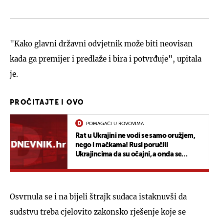
"Kako glavni državni odvjetnik može biti neovisan
kada ga premijer i predlaže i bira i potvrđuje", upitala
je.
PROČITAJTE I OVO
POMAGAČI U ROVOVIMA
Rat u Ukrajini ne vodi se samo oružjem,
nego i mačkama! Rusi poručili
Ukrajincima da su očajni, a onda se
dogodio obrat
Osvrnula se i na bijeli štrajk sudaca istaknuvši da
sudstvu treba cjelovito zakonsko rješenje koje se