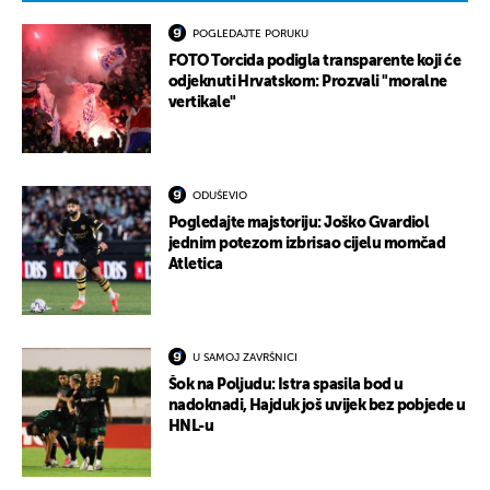
POGLEDAJTE PORUKU
FOTO Torcida podigla transparente koji će
odjeknuti Hrvatskom: Prozvali "moralne
vertikale"
ODUŠEVIO
Pogledajte majstoriju: Joško Gvardiol
jednim potezom izbrisao cijelu momčad
Atletica
U SAMOJ ZAVRŠNICI
Šok na Poljudu: Istra spasila bod u
nadoknadi, Hajduk još uvijek bez pobjede u
HNL-u