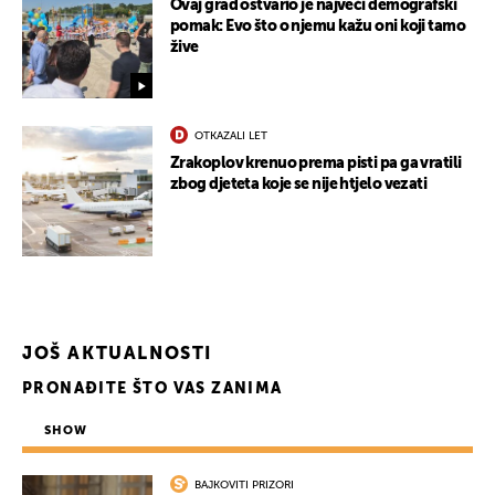
Ovaj grad ostvario je najveći demografski
pomak: Evo što o njemu kažu oni koji tamo
žive
OTKAZALI LET
Zrakoplov krenuo prema pisti pa ga vratili
zbog djeteta koje se nije htjelo vezati
JOŠ AKTUALNOSTI
PRONAĐITE ŠTO VAS ZANIMA
SHOW
BAJKOVITI PRIZORI