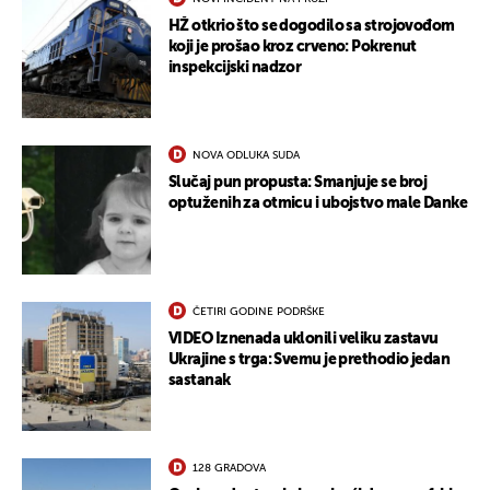
HŽ otkrio što se dogodilo sa strojovođom
koji je prošao kroz crveno: Pokrenut
inspekcijski nadzor
NOVA ODLUKA SUDA
Slučaj pun propusta: Smanjuje se broj
optuženih za otmicu i ubojstvo male Danke
ČETIRI GODINE PODRŠKE
VIDEO Iznenada uklonili veliku zastavu
Ukrajine s trga: Svemu je prethodio jedan
sastanak
128 GRADOVA