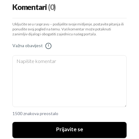
Komentari
(0)
Uključite se u raspravu – podijelite svoje mišljenje, postavite pitanja ili
ponudite svoj pogled na temu. Vaš komentar može potaknuti
zanimljiv dijalog i obogatiti zajednicu našeg portala.
Važna obavijest
!
1500 znakova preostalo
Prijavite se