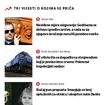
TRI VIJESTI O KOJIMA SE PRIČA
VELIKI PAD
Neviđene mjere osiguranja: Godinama se
skrivao i gradio carstvo, a sada su za
njegovo izručenje naručili posebno vozilo
NOVI INCIDENT NA PRUZI
HŽ otkrio što se dogodilo sa strojovođom
koji je prošao kroz crveno: Pokrenut
inspekcijski nadzor
NOVA ODLUKA SUDA
Slučaj pun propusta: Smanjuje se broj
optuženih za otmicu i ubojstvo male Danke