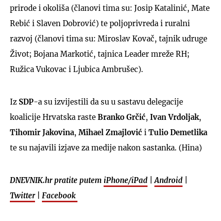
prirode i okoliša (članovi tima su: Josip Katalinić, Mate
Rebić i Slaven Dobrović) te poljoprivreda i ruralni
razvoj (članovi tima su: Miroslav Kovač, tajnik udruge
Život; Bojana Markotić, tajnica Leader mreže RH;
Ružica Vukovac i Ljubica Ambrušec).
Iz
SDP
-a su izvijestili da su u sastavu delegacije
koalicije Hrvatska raste
Branko Grčić
,
Ivan Vrdoljak
,
Tihomir Jakovina
,
Mihael Zmajlović
i
Tulio Demetlika
te su najavili izjave za medije nakon sastanka. (Hina)
DNEVNIK.hr pratite putem
iPhone/iPad
|
Android
|
Twitter
|
Facebook