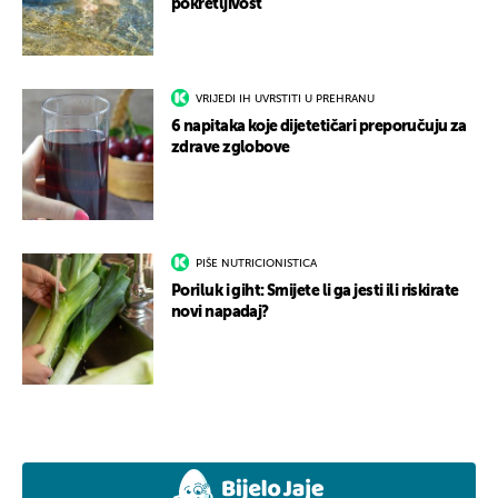
pokretljivost
VRIJEDI IH UVRSTITI U PREHRANU
6 napitaka koje dijetetičari preporučuju za
zdrave zglobove
PIŠE NUTRICIONISTICA
Poriluk i giht: Smijete li ga jesti ili riskirate
novi napadaj?