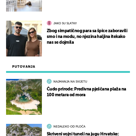
JAKO SU SLATKI!
Zbog simpatičnog para sa špice zaboravili
smo i na modu, no njezina haljina itekako
nas se dojmila
PUTOVANJA
NAJMANJA NA SVIJETU
Čudo prirode: Predivna pješčana plaža na
100 metara od mora
NEDALEKO OD PLOČA
Skriveni vojni tuneli na jugu Hrvatske: