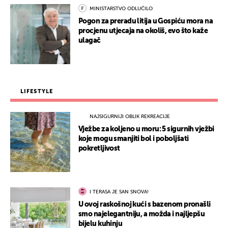
MINISTARSTVO ODLUČILO
Pogon za preradu litija u Gospiću mora na
procjenu utjecaja na okoliš, evo što kaže
ulagač
LIFESTYLE
NAJSIGURNIJI OBLIK REKREACIJE
Vježbe za koljeno u moru: 5 sigurnih vježbi
koje mogu smanjiti bol i poboljšati
pokretljivost
I TERASA JE SAN SNOVA!
U ovoj raskošnoj kući s bazenom pronašli
smo najelegantniju, a možda i najljepšu
bijelu kuhinju