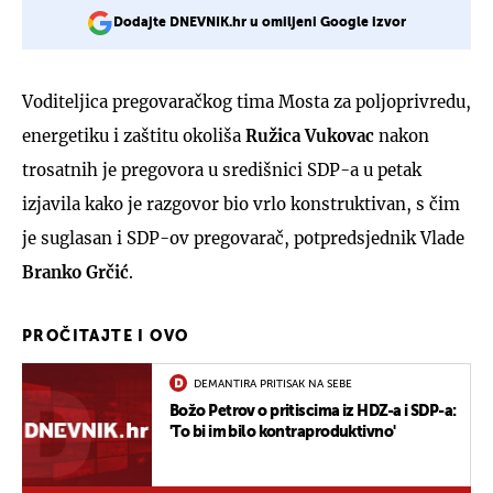
Dodajte DNEVNIK.hr u omiljeni Google izvor
Voditeljica pregovaračkog tima Mosta za poljoprivredu,
energetiku i zaštitu okoliša
Ružica Vukovac
nakon
trosatnih je pregovora u središnici SDP-a u petak
izjavila kako je razgovor bio vrlo konstruktivan, s čim
je suglasan i SDP-ov pregovarač, potpredsjednik Vlade
Branko Grčić
.
PROČITAJTE I OVO
DEMANTIRA PRITISAK NA SEBE
Božo Petrov o pritiscima iz HDZ-a i SDP-a:
'To bi im bilo kontraproduktivno'