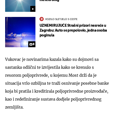
VOZILO SLETJELO S CESTE
UZNEMIRUJUĆE Strašni prizori nesreće u
Zagrebu: Auto se prepolovio, jedna osoba
poginula
8
Vukovac je novinarima kazala kako su dojmovi sa
sastanka odlični te izvijestila kako se krenulo s
resorom poljoprivrede, u kojemu Most drži da je
situacija vrlo ozbiljna te traži osnivanje posebne banke
koja bi pratila i kreditirala poljoprivredne proizvođače,
kao i redefiniranje sustava dodjele poljoprivrednog
zemljišta.