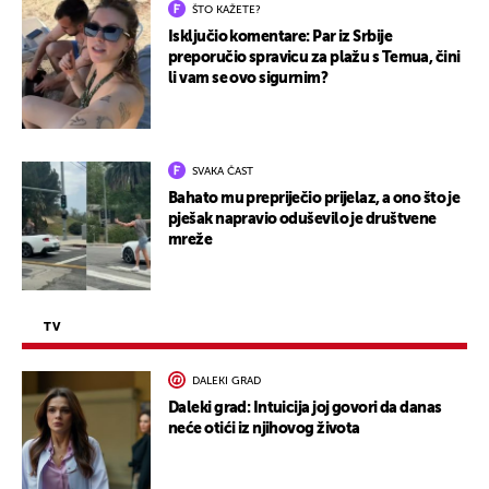
ŠTO KAŽETE?
Isključio komentare: Par iz Srbije
preporučio spravicu za plažu s Temua, čini
li vam se ovo sigurnim?
SVAKA ČAST
Bahato mu prepriječio prijelaz, a ono što je
pješak napravio oduševilo je društvene
mreže
TV
DALEKI GRAD
Daleki grad: Intuicija joj govori da danas
neće otići iz njihovog života