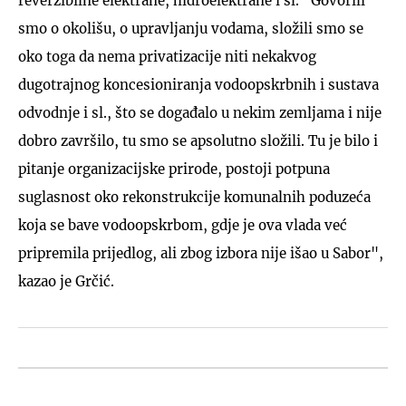
reverzibilne elektrane, hidroelektrane i sl. "Govorili
smo o okolišu, o upravljanju vodama, složili smo se
oko toga da nema privatizacije niti nekakvog
dugotrajnog koncesioniranja vodoopskrbnih i sustava
odvodnje i sl., što se događalo u nekim zemljama i nije
dobro završilo, tu smo se apsolutno složili. Tu je bilo i
pitanje organizacijske prirode, postoji potpuna
suglasnost oko rekonstrukcije komunalnih poduzeća
koja se bave vodoopskrbom, gdje je ova vlada već
pripremila prijedlog, ali zbog izbora nije išao u Sabor",
kazao je Grčić.