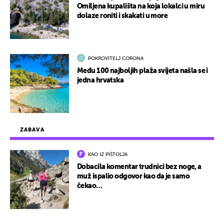
Omiljena kupališta na koja lokalci u miru
dolaze roniti i skakati u more
POKROVITELJ CORONA
Među 100 najboljih plaža svijeta našla se i
jedna hrvatska
ZABAVA
KAO IZ PIŠTOLJA
Dobacila komentar trudnici bez noge, a
muž ispalio odgovor kao da je samo
čekao…