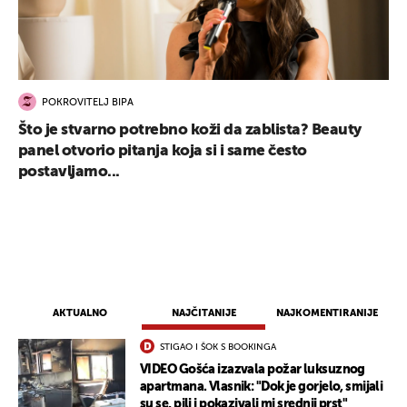
POKROVITELJ BIPA
Što je stvarno potrebno koži da zablista? Beauty
panel otvorio pitanja koja si i same često
postavljamo...
AKTUALNO
NAJČITANIJE
NAJKOMENTIRANIJE
STIGAO I ŠOK S BOOKINGA
VIDEO Gošća izazvala požar luksuznog
apartmana. Vlasnik: "Dok je gorjelo, smijali
su se, pili i pokazivali mi srednji prst"