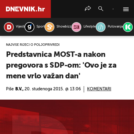
Vijesti
Sport
Showbizz
Lifestyle
Putovanja
PRETRAŽITE VIJESTI
NAJVIŠE RIJEČI O POLJOPRIVREDI
Predstavnica MOST-a nakon
pregovora s SDP-om: 'Ovo je za
mene vrlo važan dan'
Piše
B.V.,
20. studenoga 2015. @ 13:06
KOMENTARI