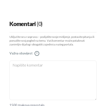
Komentari
(0)
Uključite se u raspravu – podijelite svoje mišljenje, postavite pitanja ili
ponudite svoj pogled na temu. Vaš komentar može potaknuti
zanimljiv dijalog i obogatiti zajednicu našeg portala.
Važna obavijest
!
1500 znakova preostalo