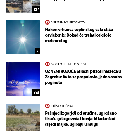
7
VREMENSKA PROGNOZA
Nakon vrhunca toplinskog vala stiže
osvježenje: Dokad će trajati otkrio je
meteorolog
VOZILO SLETJELO S CESTE
UZNEMIRUJUĆE Strašni prizori nesreće u
Zagrebu: Auto se prepolovio, jedna osoba
poginula
8
OČAJ STOČARA
Pašnjaci izgorjeli od vrućina, ugroženo
tisuću grla goveda i konja: Mladunčad
slijedi majke, ugibaju u mulju