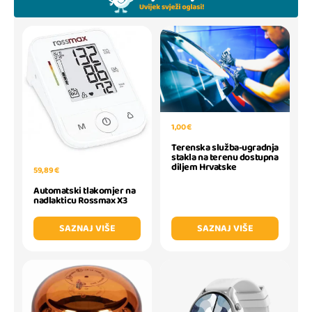
1,00 €
Terenska služba-ugradnja
stakla na terenu dostupna
diljem Hrvatske
59,89 €
Automatski tlakomjer na
nadlakticu Rossmax X3
SAZNAJ VIŠE
SAZNAJ VIŠE