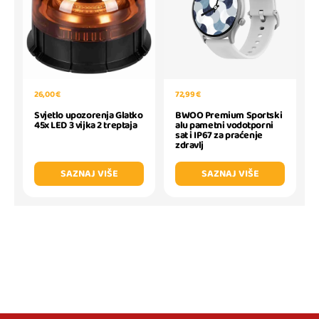
26,00 €
72,99 €
Svjetlo upozorenja Glatko
BWOO Premium Sportski
45x LED 3 vijka 2 treptaja
alu pametni vodotporni
sat i IP67 za praćenje
zdravlj
SAZNAJ VIŠE
SAZNAJ VIŠE