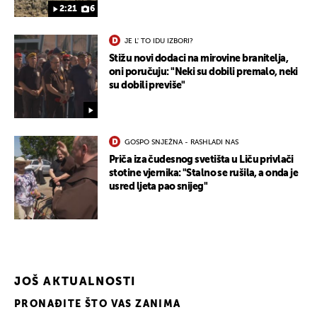
2:21
6
JE L' TO IDU IZBORI?
Stižu novi dodaci na mirovine branitelja,
oni poručuju: "Neki su dobili premalo, neki
su dobili previše"
GOSPO SNJEŽNA - RASHLADI NAS
Priča iza čudesnog svetišta u Liču privlači
stotine vjernika: "Stalno se rušila, a onda je
usred ljeta pao snijeg"
JOŠ AKTUALNOSTI
PRONAĐITE ŠTO VAS ZANIMA