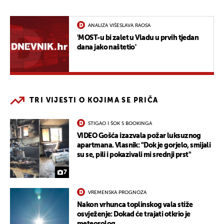
ANALIZA VIŠESLAVA RAOSA
'MOST-u bi zalet u Vladu u prvih tjedan
dana jako naštetio'
TRI VIJESTI O KOJIMA SE PRIČA
STIGAO I ŠOK S BOOKINGA
VIDEO Gošća izazvala požar luksuznog
apartmana. Vlasnik: "Dok je gorjelo, smijali
su se, pili i pokazivali mi srednji prst"
7
VREMENSKA PROGNOZA
Nakon vrhunca toplinskog vala stiže
osvježenje: Dokad će trajati otkrio je
meteorolog