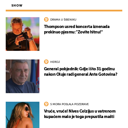
SHOW
DRAMA U ŠIBENIKU
Thompson usred koncerta iznenada
prekinuo pjesmu: "Zovite hitnu!"
HEROJ
General pobjednik: Gdje i što 31 godinu
nakon Oluje radi general Ante Gotovina?
S MORA POSLALA POZDRAVE
Vruće, vruće! Nives Celzijus u vatrenom
kupaćem malo je toga prepustila mašti