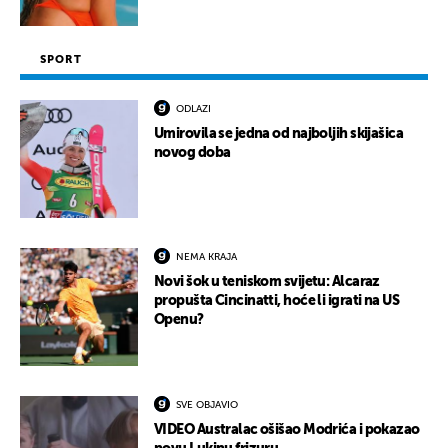
SPORT
ODLAZI
Umirovila se jedna od najboljih skijašica
novog doba
NEMA KRAJA
Novi šok u teniskom svijetu: Alcaraz
propušta Cincinatti, hoće li igrati na US
Openu?
SVE OBJAVIO
VIDEO Australac ošišao Modrića i pokazao