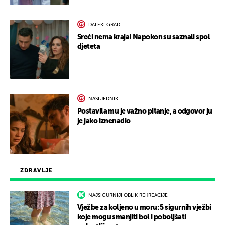
DALEKI GRAD
Sreći nema kraja! Napokon su saznali spol
djeteta
NASLJEDNIK
Postavila mu je važno pitanje, a odgovor ju
je jako iznenadio
ZDRAVLJE
NAJSIGURNIJI OBLIK REKREACIJE
Vježbe za koljeno u moru: 5 sigurnih vježbi
koje mogu smanjiti bol i poboljšati