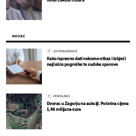
novu Lukinu frizuru
NOVAC
ZA POSLODAVCE
Kako ispravno dati nekome otkaz i izbjeći
najčešće pogreške te sudske sporove
POVOLJNO
Dvorac u Zagorju na aukciji. Početna cijena
1,46 milijuna eura