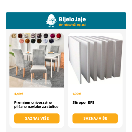
4,49 €
1,00 €
Premium univerzalne
Stiropor EPS
plišane navlake za stolice
SAZNAJ VIŠE
SAZNAJ VIŠE