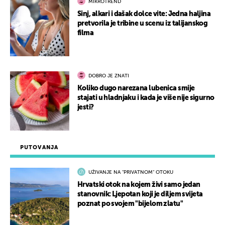
MIKROTREND
Sinj, alkari i dašak dolce vite: Jedna haljina
pretvorila je tribine u scenu iz talijanskog
filma
DOBRO JE ZNATI
Koliko dugo narezana lubenica smije
stajati u hladnjaku i kada je više nije sigurno
jesti?
PUTOVANJA
UŽIVANJE NA "PRIVATNOM" OTOKU
Hrvatski otok na kojem živi samo jedan
stanovnik: Ljepotan koji je diljem svijeta
poznat po svojem "bijelom zlatu"