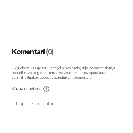
Komentari
(0)
Uključite se u raspravu – podijelite svoje mišljenje, postavite pitanja ili
ponudite svoj pogled na temu. Vaš komentar može potaknuti
zanimljiv dijalog i obogatiti zajednicu našeg portala.
Važna obavijest
!