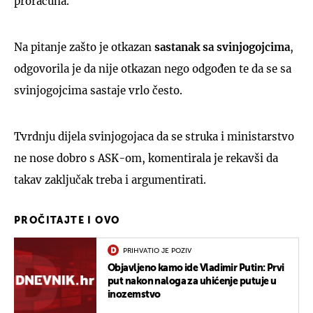
proračuna.
Na pitanje zašto je otkazan
sastanak sa svinjogojcima
,
odgovorila je da nije otkazan nego odgođen te da se sa
svinjogojcima sastaje vrlo često.
Tvrdnju dijela svinjogojaca da se struka i ministarstvo
ne nose dobro s ASK-om, komentirala je rekavši da
takav zaključak treba i argumentirati.
PROČITAJTE I OVO
PRIHVATIO JE POZIV
Objavljeno kamo ide Vladimir Putin: Prvi
put nakon naloga za uhićenje putuje u
inozemstvo