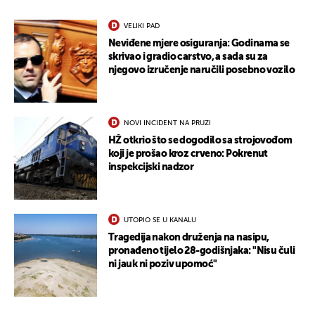
VELIKI PAD
Neviđene mjere osiguranja: Godinama se
skrivao i gradio carstvo, a sada su za
njegovo izručenje naručili posebno vozilo
NOVI INCIDENT NA PRUZI
HŽ otkrio što se dogodilo sa strojovođom
koji je prošao kroz crveno: Pokrenut
inspekcijski nadzor
UTOPIO SE U KANALU
Tragedija nakon druženja na nasipu,
pronađeno tijelo 28-godišnjaka: "Nisu čuli
ni jauk ni poziv upomoć"