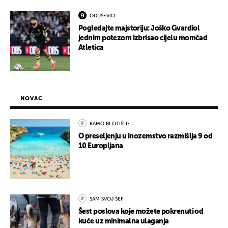
ODUŠEVIO
Pogledajte majstoriju: Joško Gvardiol
jednim potezom izbrisao cijelu momčad
Atletica
NOVAC
KAMO BI OTIŠLI?
O preseljenju u inozemstvo razmišlja 9 od
10 Europljana
SAM SVOJ ŠEF
Šest poslova koje možete pokrenuti od
kuće uz minimalna ulaganja