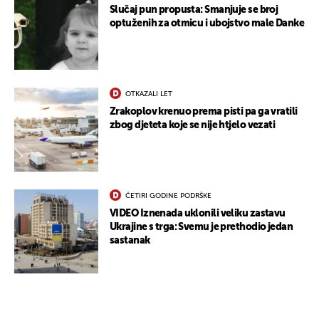
Slučaj pun propusta: Smanjuje se broj
optuženih za otmicu i ubojstvo male Danke
OTKAZALI LET
Zrakoplov krenuo prema pisti pa ga vratili
zbog djeteta koje se nije htjelo vezati
ČETIRI GODINE PODRŠKE
VIDEO Iznenada uklonili veliku zastavu
Ukrajine s trga: Svemu je prethodio jedan
sastanak