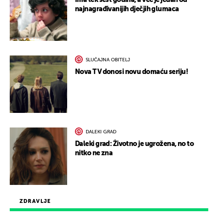
najnagrađivanijih dječjih glumaca
SLUČAJNA OBITELJ
Nova TV donosi novu domaću seriju!
DALEKI GRAD
Daleki grad: Životno je ugrožena, no to
nitko ne zna
ZDRAVLJE