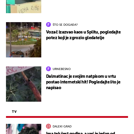
ŠTO SE DOGAĐA?
Vozač izazvao kaos u Splitu, pogledajte
potez koji je zgrozio gledatelje
URNEBESNO
Dalmatinac je svojim natpisom u vrtu
postao internetski hit! Pogledajte što je
napisao
TV
DALEKI GRAD
Ima tek šest godina, a već je jedan od