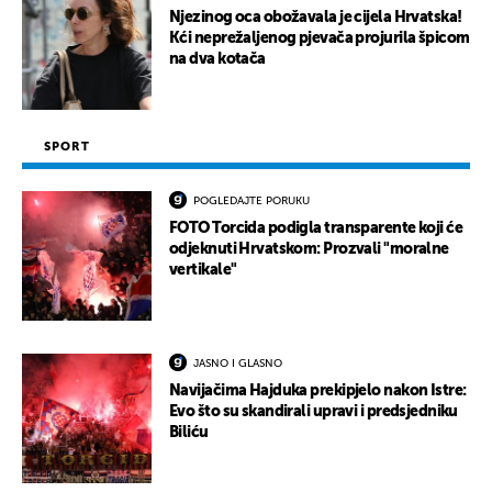
Njezinog oca obožavala je cijela Hrvatska!
Kći neprežaljenog pjevača projurila špicom
na dva kotača
SPORT
POGLEDAJTE PORUKU
FOTO Torcida podigla transparente koji će
odjeknuti Hrvatskom: Prozvali "moralne
vertikale"
JASNO I GLASNO
Navijačima Hajduka prekipjelo nakon Istre:
Evo što su skandirali upravi i predsjedniku
Biliću