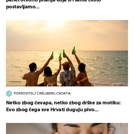
panel otvorio pitanja koja si i same često
postavljamo...
POKROVITELJ CARLSBERG CROATIA
Netko zbog ćevapa, netko zbog drške za motiku:
Evo zbog čega sve Hrvati duguju pivo...