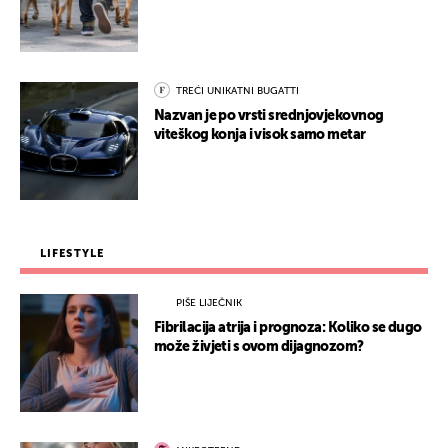
TREĆI UNIKATNI BUGATTI
Nazvan je po vrsti srednjovjekovnog
viteškog konja i visok samo metar
LIFESTYLE
PIŠE LIJEČNIK
Fibrilacija atrija i prognoza: Koliko se dugo
može živjeti s ovom dijagnozom?