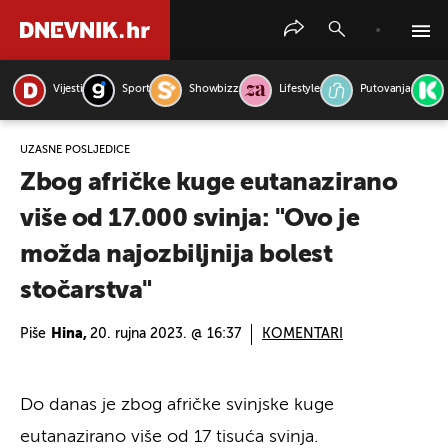
Vijesti
Sport
Showbizz
Lifestyle
Putovanja
PRETRAŽITE VIJESTI
UŽASNE POSLJEDICE
Zbog afričke kuge eutanazirano
više od 17.000 svinja: "Ovo je
možda najozbiljnija bolest
stočarstva"
Piše
Hina,
20. rujna 2023. @ 16:37
KOMENTARI
Do danas je zbog afričke svinjske kuge
eutanazirano više od 17 tisuća svinja.