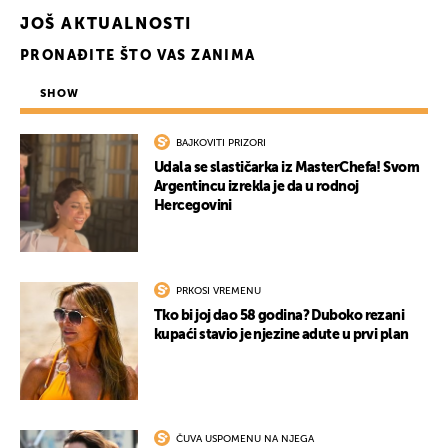
JOŠ AKTUALNOSTI
PRONAĐITE ŠTO VAS ZANIMA
SHOW
BAJKOVITI PRIZORI
Udala se slastičarka iz MasterChefa! Svom
Argentincu izrekla je da u rodnoj
Hercegovini
PRKOSI VREMENU
Tko bi joj dao 58 godina? Duboko rezani
kupaći stavio je njezine adute u prvi plan
ČUVA USPOMENU NA NJEGA