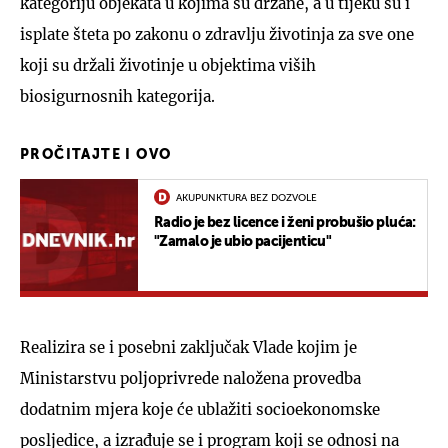
kategoriju objekata u kojima su držane, a u tijeku su i
isplate šteta po zakonu o zdravlju životinja za sve one
koji su držali životinje u objektima viših
biosigurnosnih kategorija.
PROČITAJTE I OVO
AKUPUNKTURA BEZ DOZVOLE
Radio je bez licence i ženi probušio pluća:
"Zamalo je ubio pacijenticu"
Realizira se i posebni zaključak Vlade kojim je
Ministarstvu poljoprivrede naložena provedba
dodatnim mjera koje će ublažiti socioekonomske
posljedice, a izrađuje se i program koji se odnosi na