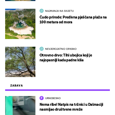
NAJMANJA NA SVIJETU
Čudo prirode: Predivna pješčana plaža na
100 metara od mora
NEVJEROJATNO OPASNO
Otrovno drvo: Tihi ubojica koji je
najopasniji kada padne kiša
ZABAVA
URNEBESNO
Nema ribe! Natpis na tržnici u Dalmaciji
nasmijao društvene mreže