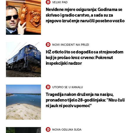
VELIKI PAD
Neviđene mjere osiguranja: Godinama se
skrivao i gradio carstvo, a sada su za
njegovo izručenje naručili posebno vozilo
NOVI INCIDENT NA PRUZI
HŽ otkrio što se dogodilo sa strojovođom
koji je prošao kroz crveno: Pokrenut
inspekcijski nadzor
UKLJUČITE NOTIFIKACIJE
UTOPIO SE U KANALU
Tragedija nakon druženja na nasipu,
pronađeno tijelo 28-godišnjaka: "Nisu čuli
ni jauk ni poziv upomoć"
NOVA ODLUKA SUDA