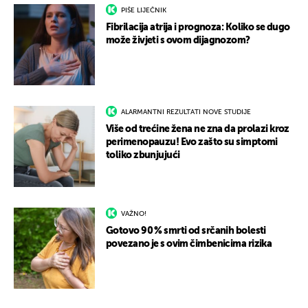
PIŠE LIJEČNIK
Fibrilacija atrija i prognoza: Koliko se dugo
može živjeti s ovom dijagnozom?
ALARMANTNI REZULTATI NOVE STUDIJE
Više od trećine žena ne zna da prolazi kroz
perimenopauzu! Evo zašto su simptomi
toliko zbunjujući
VAŽNO!
Gotovo 90 % smrti od srčanih bolesti
povezano je s ovim čimbenicima rizika