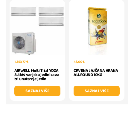
1.353,77 €
45,00 €
AIRWELL Multi Trial YDZA
CRVENA JAJČANA HRANA
8.4kW vanjska jedinica za
ALLROUND 10KG
tri unutarnje jedin
SAZNAJ VIŠE
SAZNAJ VIŠE