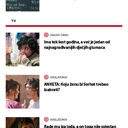
TV
DALEKI GRAD
Ima tek šest godina, a već je jedan od
najnagrađivanijih dječjih glumaca
NASLJEDNIK
ANKETA: Koju ženu bi Serhat trebao
izabrati?
NASLJEDNIK
Rade mu iza leđa, a on toga nije svjestan