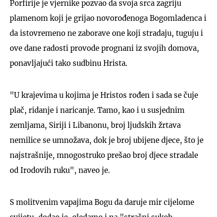
Porfirije je vjernike pozvao da svoja srca zagriju
plamenom koji je grijao novorođenoga Bogomladenca i
da istovremeno ne zaborave one koji stradaju, tuguju i
ove dane radosti provode prognani iz svojih domova,
ponavljajući tako sudbinu Hrista.
"U krajevima u kojima je Hristos rođen i sada se čuje
plač, ridanje i naricanje. Tamo, kao i u susjednim
zemljama, Siriji i Libanonu, broj ljudskih žrtava
nemilice se umnožava, dok je broj ubijene djece, što je
najstrašnije, mnogostruko prešao broj djece stradale
od Irodovih ruku", naveo je.
S molitvenim vapajima Bogu da daruje mir cijelome