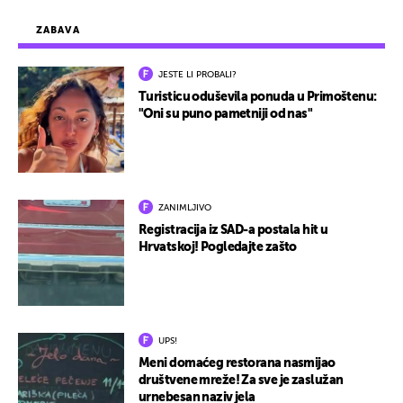
ZABAVA
JESTE LI PROBALI?
Turisticu oduševila ponuda u Primoštenu:
"Oni su puno pametniji od nas"
ZANIMLJIVO
Registracija iz SAD-a postala hit u
Hrvatskoj! Pogledajte zašto
UPS!
Meni domaćeg restorana nasmijao
društvene mreže! Za sve je zaslužan
urnebesan naziv jela