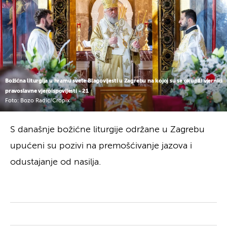
Božićna liturgija u hramu svete Blagovijesti u Zagrebu na kojoj su se okupili vjernici
pravoslavne vjeroispovijesti - 21
Foto: Bozo Radic/Cropix
S današnje božićne liturgije održane u Zagrebu
upućeni su pozivi na premošćivanje jazova i
odustajanje od nasilja.