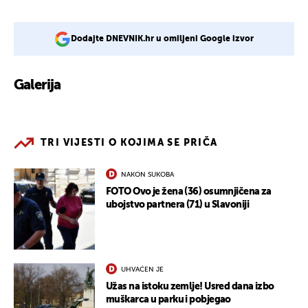
Dodajte DNEVNIK.hr u omiljeni Google izvor
Galerija
19
TRI VIJESTI O KOJIMA SE PRIČA
NAKON SUKOBA
FOTO Ovo je žena (36) osumnjičena za
ubojstvo partnera (71) u Slavoniji
UHVAĆEN JE
Užas na istoku zemlje! Usred dana izbo
muškarca u parku i pobjegao