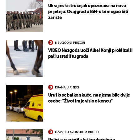
Ukrajinski stručnjak upozorava na novu
prijetnju: Ovaj grad u BiH-u bi mogao biti
žarište
NEUGODNI PRIZORI
VIDEO Nezgoda uoči Alke! Konji proklizali i
pali u središtu grada
DRAMA U RIJECI
Urušio se balkon kuće, na njemu bile dvije
osobe: "Život im je visio o koncu"
UŽAS U SLAVONSKOM BRODU