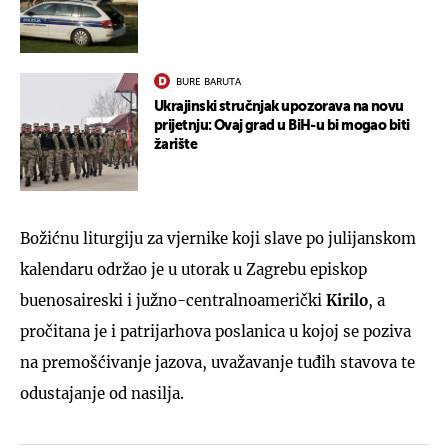
BURE BARUTA
Ukrajinski stručnjak upozorava na novu
prijetnju: Ovaj grad u BiH-u bi mogao biti
žarište
Božićnu liturgiju za vjernike koji slave po julijanskom
kalendaru održao je u utorak u Zagrebu episkop
buenosaireski i južno-centralnoamerički
Kirilo
, a
pročitana je i patrijarhova poslanica u kojoj se poziva
na premošćivanje jazova, uvažavanje tuđih stavova te
odustajanje od nasilja.