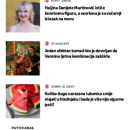
POPUT SIRENE
Haljina Danijele Martinović ističe
ženstvenu figuru, a savršena je za večernji
izlazak na moru
ZA KONCERT
Jedan efektan komad bio je dovoljan da
Vannina ljetna kombinacija zablista
DOBRO JE ZNATI
Koliko dugo narezana lubenica smije
stajati u hladnjaku i kada je više nije sigurno
jesti?
PUTOVANJA