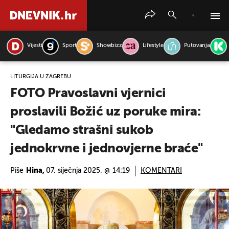
Vijesti
Sport
Showbizz
Lifestyle
Putovanja
PRETRAŽITE VIJESTI
LITURGIJA U ZAGREBU
FOTO Pravoslavni vjernici
proslavili Božić uz poruke mira:
"Gledamo strašni sukob
jednokrvne i jednovjerne braće"
Piše
Hina,
07. siječnja 2025. @ 14:19
KOMENTARI