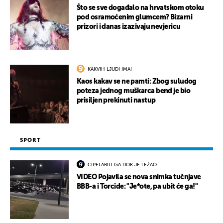
Što se sve događalo na hrvatskom otoku
pod osramoćenim glumcem? Bizarni
prizori i danas izazivaju nevjericu
KAKVIH LJUDI IMA!
Kaos kakav se ne pamti: Zbog suludog
poteza jednog muškarca bend je bio
prisiljen prekinuti nastup
SPORT
CIPELARILI GA DOK JE LEŽAO
VIDEO Pojavila se nova snimka tučnjave
BBB-a i Torcide: "Je*ote, pa ubit će ga!"