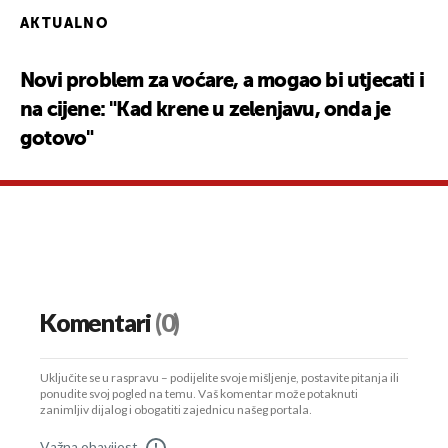
AKTUALNO
Novi problem za voćare, a mogao bi utjecati i
na cijene: "Kad krene u zelenjavu, onda je
gotovo"
Komentari
(0)
Uključite se u raspravu – podijelite svoje mišljenje, postavite pitanja ili
ponudite svoj pogled na temu. Vaš komentar može potaknuti
zanimljiv dijalog i obogatiti zajednicu našeg portala.
Važna obavijest
!