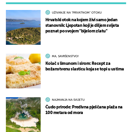
UŽIVANJE NA "PRIVATNOM" OTOKU
Hrvatski otok na kojem živi samo jedan
stanovnik: Ljepotan koji je diljem svijeta
poznat po svojem "bijelom zlatu"
MA, SAVRŠENSTVO!
Kolač s limunom i sirom: Recept za
božanstvenu slasticu koja se topi u ustima
NAJMANJA NA SVIJETU
Čudo prirode: Predivna pješčana plaža na
100 metara od mora