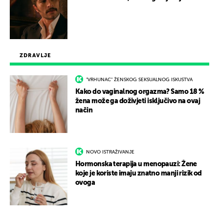
ZDRAVLJE
"VRHUNAC" ŽENSKOG SEKSUALNOG ISKUSTVA
Kako do vaginalnog orgazma? Samo 18 %
žena može ga doživjeti isključivo na ovaj
način
NOVO ISTRAŽIVANJE
Hormonska terapija u menopauzi: Žene
koje je koriste imaju znatno manji rizik od
ovoga