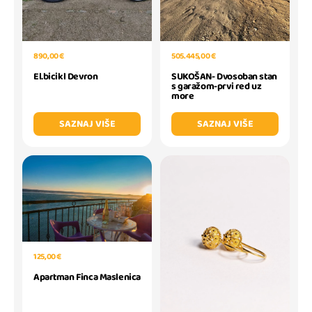
505.445,00 €
890,00 €
SUKOŠAN- Dvosoban stan
El.bicikl Devron
s garažom-prvi red uz
more
SAZNAJ VIŠE
SAZNAJ VIŠE
125,00 €
Apartman Finca Maslenica