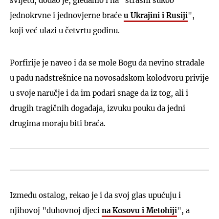
svijetu, dodao je, gledamo i na "strašni sukob
jednokrvne i jednovjerne braće
u Ukrajini i Rusiji
",
koji već ulazi u četvrtu godinu.
Porfirije je naveo i da se mole Bogu da nevino stradale
u padu nadstrešnice na novosadskom kolodvoru privije
u svoje naručje i da im podari snage da iz tog, ali i
drugih tragičnih događaja, izvuku pouku da jedni
drugima moraju biti braća.
Između ostalog, rekao je i da svoj glas upućuju i
njihovoj "duhovnoj djeci
na Kosovu i Metohiji
", a