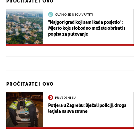
PROČITAJTE I OVO
OVAMO SE NEĆU VRATITI
"Najgori grad koji sam ikada posjetio":
Mjesto koje slobodno možete obrisati s
popisa za putovanje
PROČITAJTE I OVO
PRIVEDENI SU
Potjera u Zagrebu: Bježali policiji, droga
letjela na sve strane