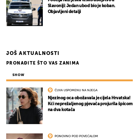
Policija razrješila teško ubojstvo u
Slavoniji: Jedan ubod bio je koban.
Objavljeni detalji
JOŠ AKTUALNOSTI
PRONAĐITE ŠTO VAS ZANIMA
SHOW
ČUVA USPOMENU NA NJEGA
Njezinog oca obožavala je cijela Hrvatska!
Kći neprežaljenog pjevača projurila špicom
na dva kotača
PONOVNO POD POVEĆALOM