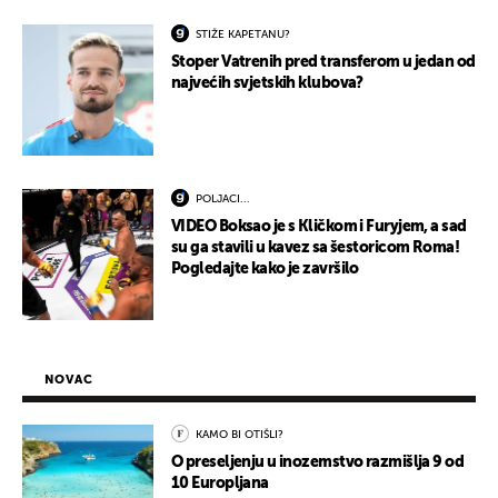
STIŽE KAPETANU?
Stoper Vatrenih pred transferom u jedan od
najvećih svjetskih klubova?
POLJACI...
VIDEO Boksao je s Kličkom i Furyjem, a sad
su ga stavili u kavez sa šestoricom Roma!
Pogledajte kako je završilo
NOVAC
KAMO BI OTIŠLI?
O preseljenju u inozemstvo razmišlja 9 od
10 Europljana