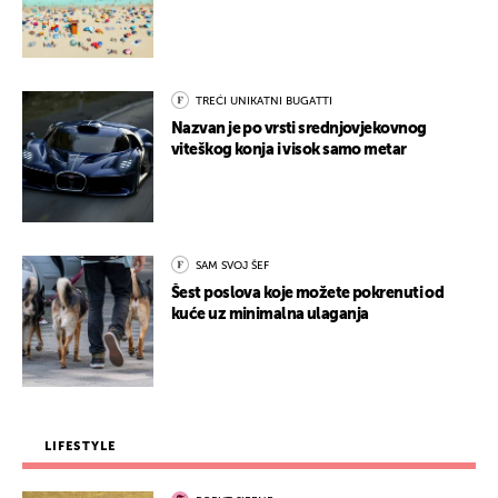
TREĆI UNIKATNI BUGATTI
Nazvan je po vrsti srednjovjekovnog
viteškog konja i visok samo metar
SAM SVOJ ŠEF
Šest poslova koje možete pokrenuti od
kuće uz minimalna ulaganja
LIFESTYLE