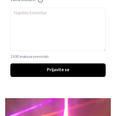
1500 znakova preostalo
Prijavite se