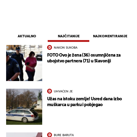
AKTUALNO
NAJČITANIJE
NAJKOMENTIRANIJE
UKLJUČITE NOTIFIKACIJE
NAKON SUKOBA
FOTO Ovo je žena (36) osumnjičena za
ubojstvo partnera (71) u Slavoniji
UHVAĆEN JE
Užas na istoku zemlje! Usred dana izbo
muškarca u parku i pobjegao
BURE BARUTA