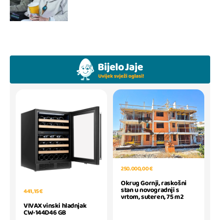
250.000,00 €
Okrug Gornji, raskošni
stan u novogradnji s
441,15 €
vrtom, suteren, 75 m2
VIVAX vinski hladnjak
CW-144D46 GB