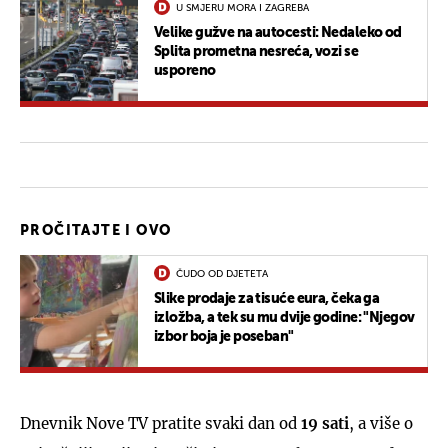
U SMJERU MORA I ZAGREBA
Velike gužve na autocesti: Nedaleko od
Splita prometna nesreća, vozi se
usporeno
PROČITAJTE I OVO
ČUDO OD DJETETA
Slike prodaje za tisuće eura, čeka ga
izložba, a tek su mu dvije godine: "Njegov
izbor boja je poseban"
Dnevnik Nove TV pratite svaki dan od
19 sati
, a više o