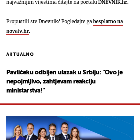
najvažnijim vijestima čitajte na portalu
DNEVNIK.hr.
Propustili ste Dnevnik? Pogledajte ga
besplatno na
novatv.hr
.
AKTUALNO
Pavličeku odbijen ulazak u Srbiju: "Ovo je
nepojmljivo, zahtjevam reakciju
ministarstva!"