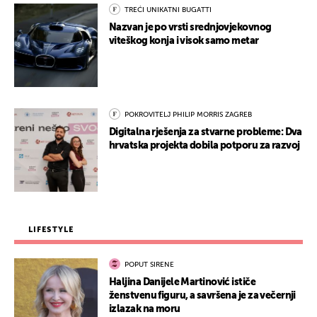
TREĆI UNIKATNI BUGATTI
Nazvan je po vrsti srednjovjekovnog
viteškog konja i visok samo metar
POKROVITELJ PHILIP MORRIS ZAGREB
Digitalna rješenja za stvarne probleme: Dva
hrvatska projekta dobila potporu za razvoj
LIFESTYLE
POPUT SIRENE
Haljina Danijele Martinović ističe
ženstvenu figuru, a savršena je za večernji
izlazak na moru