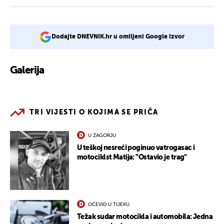
Dodajte DNEVNIK.hr u omiljeni Google izvor
Galerija
5
TRI VIJESTI O KOJIMA SE PRIČA
U ZAGORJU
U teškoj nesreći poginuo vatrogasac i
motociklst Matija: "Ostavio je trag"
OČEVID U TIJEKU
Težak sudar motocikla i automobila: Jedna