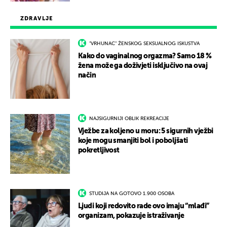
ZDRAVLJE
"VRHUNAC" ŽENSKOG SEKSUALNOG ISKUSTVA
Kako do vaginalnog orgazma? Samo 18 %
žena može ga doživjeti isključivo na ovaj
način
NAJSIGURNIJI OBLIK REKREACIJE
Vježbe za koljeno u moru: 5 sigurnih vježbi
koje mogu smanjiti bol i poboljšati
pokretljivost
STUDIJA NA GOTOVO 1.900 OSOBA
Ljudi koji redovito rade ovo imaju “mlađi”
organizam, pokazuje istraživanje