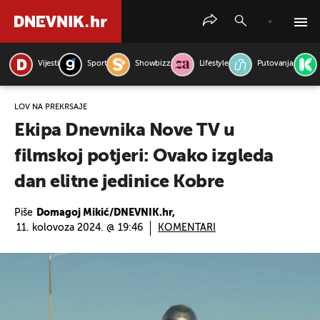
Vijesti
Sport
Showbizz
Lifestyle
Putovanja
PRETRAŽITE VIJESTI
LOV NA PREKRŠAJE
Ekipa Dnevnika Nove TV u
filmskoj potjeri: Ovako izgleda
dan elitne jedinice Kobre
Piše
Domagoj Mikić/DNEVNIK.hr,
11. kolovoza 2024. @ 19:46
KOMENTARI