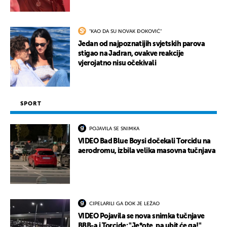
"KAO DA SU NOVAK ĐOKOVIĆ"
Jedan od najpoznatijih svjetskih parova
stigao na Jadran, ovakve reakcije
vjerojatno nisu očekivali
SPORT
POJAVILA SE SNIMKA
VIDEO Bad Blue Boysi dočekali Torcidu na
aerodromu, izbila velika masovna tučnjava
CIPELARILI GA DOK JE LEŽAO
VIDEO Pojavila se nova snimka tučnjave
BBB-a i Torcide: "Je*ote, pa ubit će ga!"