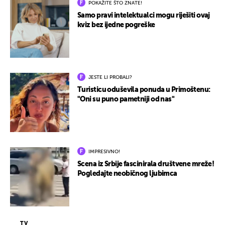
POKAŽITE ŠTO ZNATE!
Samo pravi intelektualci mogu riješiti ovaj
kviz bez ijedne pogreške
JESTE LI PROBALI?
Turisticu oduševila ponuda u Primoštenu:
"Oni su puno pametniji od nas"
IMPRESIVNO!
Scena iz Srbije fascinirala društvene mreže!
Pogledajte neobičnog ljubimca
TV