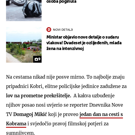
osoba poginula
NOVI DETALJI
Ministar objavio nove detalje o sudaru
vlakova! Dvadeset je ozlijeđenih, mlađa
žena na intenzivnoj
9
Na cestama nikad nije posve mirno. To najbolje znaju
pripadnici Kobri, elitne policijske jedinice zadužene za
lov na prometne prekršitelje
.
A kakva uzbuđenje
njihov posao nosi uvjerio se reporter Dnevnika Nove
TV
Domagoj Mikić
koji je proveo
jedan dan na cesti s
Kobrama
i svjedočio pravoj filmskoj potjeri za
sumnjivcem.