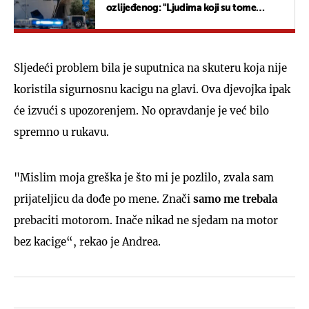
ozlijeđenog: "Ljudima koji su tome
svjedočili treba psihološka pomoć"
Sljedeći problem bila je suputnica na skuteru koja nije
koristila sigurnosnu kacigu na glavi. Ova djevojka ipak
će izvući s upozorenjem. No opravdanje je već bilo
spremno u rukavu.
"Mislim moja greška je što mi je pozlilo, zvala sam
prijateljicu da dođe po mene. Znači
samo me trebala
prebaciti motorom. Inače nikad ne sjedam na motor
bez kacige“, rekao je Andrea.