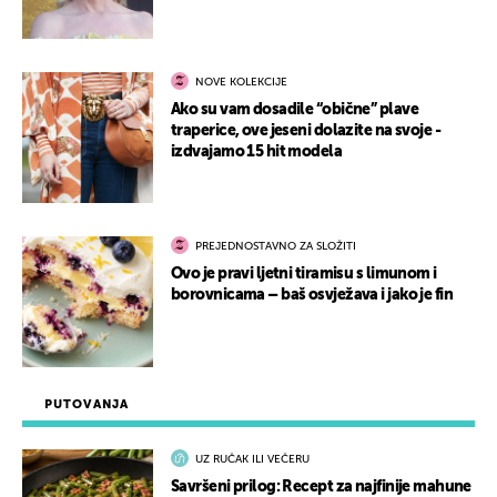
NOVE KOLEKCIJE
Ako su vam dosadile “obične” plave
traperice, ove jeseni dolazite na svoje -
izdvajamo 15 hit modela
PREJEDNOSTAVNO ZA SLOŽITI
Ovo je pravi ljetni tiramisu s limunom i
borovnicama – baš osvježava i jako je fin
PUTOVANJA
UZ RUČAK ILI VEČERU
Savršeni prilog: Recept za najfinije mahune