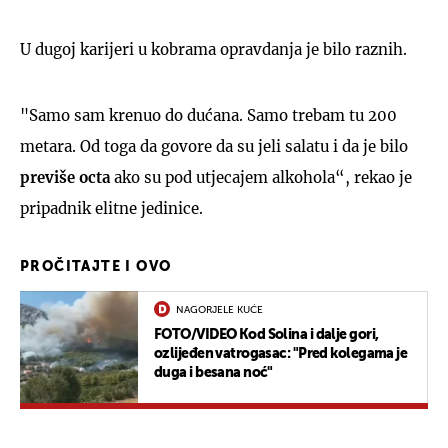
U dugoj karijeri u kobrama opravdanja je bilo raznih.
"Samo sam krenuo do dućana. Samo trebam tu 200
metara. Od toga da govore da su jeli salatu i da je bilo
previše octa
ako su pod utjecajem alkohola“, rekao je
pripadnik elitne jedinice.
PROČITAJTE I OVO
NAGORJELE KUĆE
FOTO/VIDEO Kod Solina i dalje gori,
ozlijeđen vatrogasac: "Pred kolegama je
duga i besana noć"