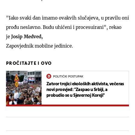
"Iako svaki dan imamo ovakvih slučajeva, u pravilu oni
prođu neslavno. Budu uhićeni i procesuirani", rekao
je
Josip Medved,
Zapovjednik mobilne jedinice.
PROČITAJTE I OVO
POLITIČKI POSTUPAK
Zatvor trojici ekoloških aktivista, večeras
novi prosvjed: "Zaspao u Srbiji, a
probudio se u Sjevernoj Koreji"