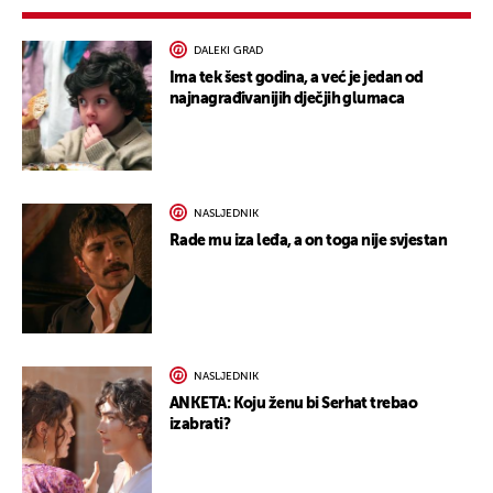
DALEKI GRAD
Ima tek šest godina, a već je jedan od
najnagrađivanijih dječjih glumaca
NASLJEDNIK
Rade mu iza leđa, a on toga nije svjestan
NASLJEDNIK
ANKETA: Koju ženu bi Serhat trebao
izabrati?