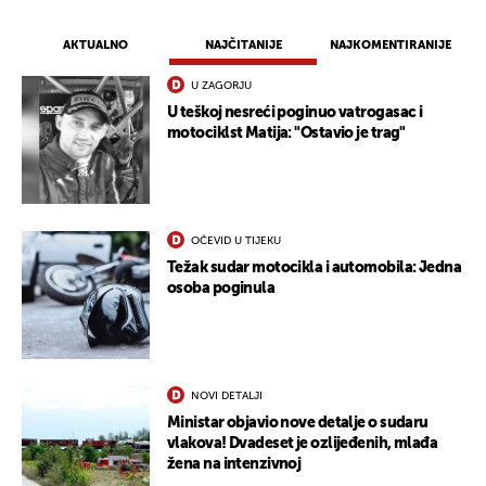
AKTUALNO
NAJČITANIJE
NAJKOMENTIRANIJE
U ZAGORJU
U teškoj nesreći poginuo vatrogasac i
motociklst Matija: "Ostavio je trag"
OČEVID U TIJEKU
Težak sudar motocikla i automobila: Jedna
osoba poginula
NOVI DETALJI
Ministar objavio nove detalje o sudaru
vlakova! Dvadeset je ozlijeđenih, mlađa
žena na intenzivnoj