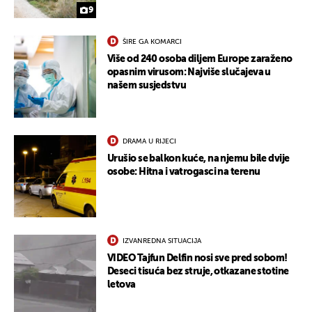
9
ŠIRE GA KOMARCI
Više od 240 osoba diljem Europe zaraženo
opasnim virusom: Najviše slučajeva u
našem susjedstvu
DRAMA U RIJECI
Urušio se balkon kuće, na njemu bile dvije
osobe: Hitna i vatrogasci na terenu
IZVANREDNA SITUACIJA
VIDEO Tajfun Delfin nosi sve pred sobom!
Deseci tisuća bez struje, otkazane stotine
letova