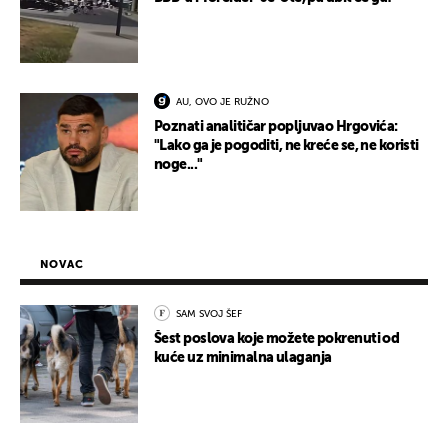
AU, OVO JE RUŽNO
Poznati analitičar popljuvao Hrgovića:
"Lako ga je pogoditi, ne kreće se, ne koristi
noge..."
NOVAC
SAM SVOJ ŠEF
Šest poslova koje možete pokrenuti od
kuće uz minimalna ulaganja