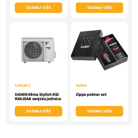
SAZNAJ VIŠE
SAZNAJ VIŠE
1.305,00 €
15,00 €
DAIKIN Klima Stylish R32
Zippo poklon set
RXA25A8 vanjska jedinica
SAZNAJ VIŠE
SAZNAJ VIŠE