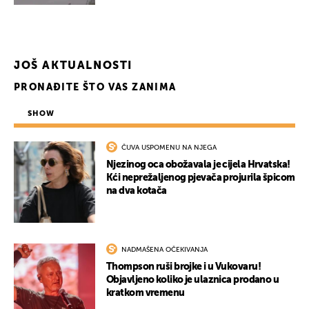
JOŠ AKTUALNOSTI
PRONAĐITE ŠTO VAS ZANIMA
SHOW
ČUVA USPOMENU NA NJEGA
Njezinog oca obožavala je cijela Hrvatska!
Kći neprežaljenog pjevača projurila špicom
na dva kotača
NADMAŠENA OČEKIVANJA
Thompson ruši brojke i u Vukovaru!
Objavljeno koliko je ulaznica prodano u
kratkom vremenu