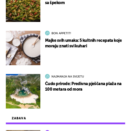
sa špekom
BON APPETIT!
Majke svih umaka: 5 kultnih recepata koje
moraju znati svi kuhari
NAJMANJA NA SVIJETU
Čudo prirode: Predivna pješčana plaža na
100 metara od mora
ZABAVA