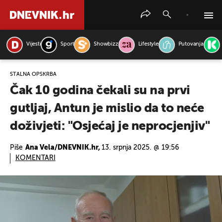
Vijesti
Sport
Showbizz
Lifestyle
Putovanja
PRETRAŽITE VIJESTI
STALNA OPSKRBA
Čak 10 godina čekali su na prvi
gutljaj, Antun je mislio da to neće
doživjeti: "Osjećaj je neprocjenjiv"
Piše
Ana Vela/DNEVNIK.hr,
13. srpnja 2025. @ 19:56
KOMENTARI