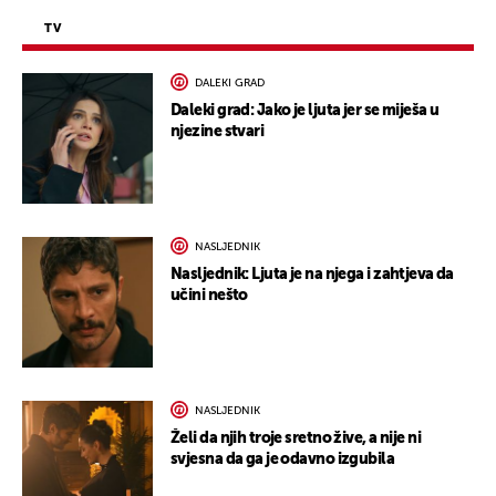
TV
DALEKI GRAD
Daleki grad: Jako je ljuta jer se miješa u
njezine stvari
NASLJEDNIK
Nasljednik: Ljuta je na njega i zahtjeva da
učini nešto
NASLJEDNIK
Želi da njih troje sretno žive, a nije ni
svjesna da ga je odavno izgubila