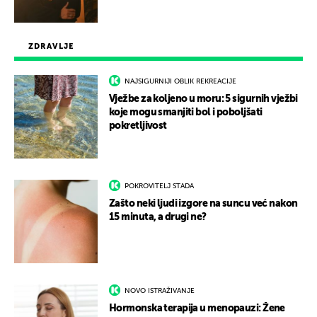
ZDRAVLJE
NAJSIGURNIJI OBLIK REKREACIJE
Vježbe za koljeno u moru: 5 sigurnih vježbi
koje mogu smanjiti bol i poboljšati
pokretljivost
POKROVITELJ STADA
Zašto neki ljudi izgore na suncu već nakon
15 minuta, a drugi ne?
NOVO ISTRAŽIVANJE
Hormonska terapija u menopauzi: Žene