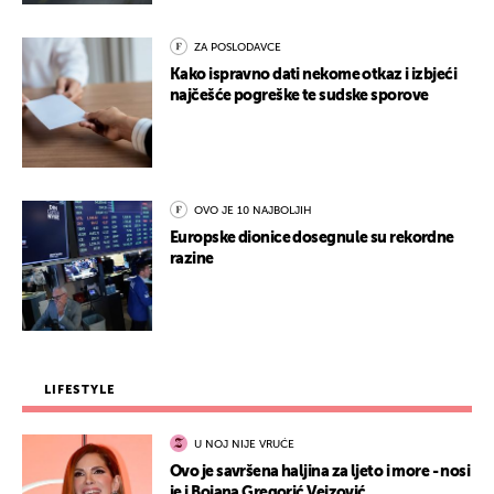
ZA POSLODAVCE
Kako ispravno dati nekome otkaz i izbjeći
najčešće pogreške te sudske sporove
OVO JE 10 NAJBOLJIH
Europske dionice dosegnule su rekordne
razine
LIFESTYLE
U NOJ NIJE VRUĆE
Ovo je savršena haljina za ljeto i more - nosi
je i Bojana Gregorić Vejzović