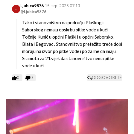
Ljubica9876
15. srp. 2025 07:13
LJ
@Ljubica9876
Tako i stanovništvo na području Plaškog i
Saborskog nemaju opskrbu pitke vode u kući.
Točnije Kunić u općini Plaški i u općini Saborsko,
Blata i Begovac . Stanovništvo pretežito treće dobi
moraju na izvor po pitke vode i po zalihe da imaju.
Sramota za 21.vijek da stanovništvo nema pitke
vode u kući.
0
0
ODGOVORITE