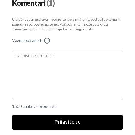
Komentari
(1)
Uključite se u raspravu – podijelite svoje mišljenje, postavite pitanja ili
ponudite svoj pogled na temu. Vaš komentar može potaknuti
zanimljiv dijalog i obogatiti zajednicu našeg portala.
Važna obavijest
!
1500 znakova preostalo
Prijavite se