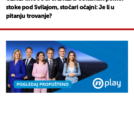
stoke pod Svilajom, stočari očajni: Je li u
pitanju trovanje?