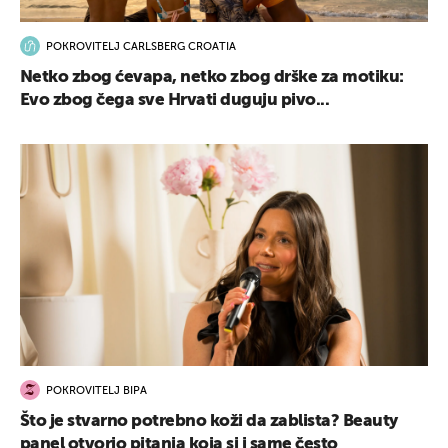
POKROVITELJ CARLSBERG CROATIA
Netko zbog ćevapa, netko zbog drške za motiku:
Evo zbog čega sve Hrvati duguju pivo...
POKROVITELJ BIPA
Što je stvarno potrebno koži da zablista? Beauty
panel otvorio pitanja koja si i same često