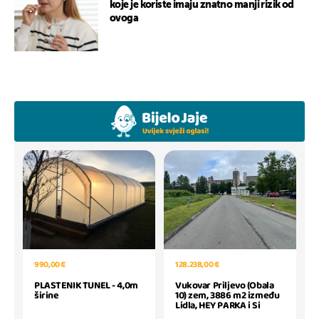
koje je koriste imaju znatno manji rizik od
ovoga
990,00 €
128.238,00 €
PLASTENIK TUNEL - 4,0m
Vukovar Priljevo (Obala
širine
10) zem, 3886 m2 između
Lidla, HEY PARKA i Si