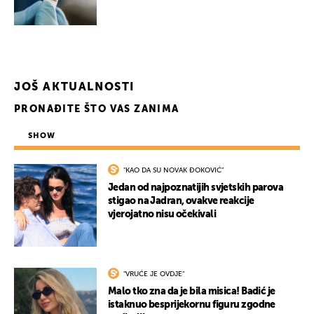
JOŠ AKTUALNOSTI
PRONAĐITE ŠTO VAS ZANIMA
SHOW
"KAO DA SU NOVAK ĐOKOVIĆ"
Jedan od najpoznatijih svjetskih parova
stigao na Jadran, ovakve reakcije
vjerojatno nisu očekivali
"VRUĆE JE OVDJE"
Malo tko zna da je bila misica! Badić je
istaknuo besprijekornu figuru zgodne