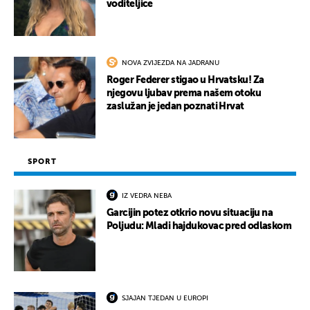
voditeljice
NOVA ZVIJEZDA NA JADRANU
Roger Federer stigao u Hrvatsku! Za
njegovu ljubav prema našem otoku
zaslužan je jedan poznati Hrvat
SPORT
IZ VEDRA NEBA
Garcijin potez otkrio novu situaciju na
Poljudu: Mladi hajdukovac pred odlaskom
SJAJAN TJEDAN U EUROPI