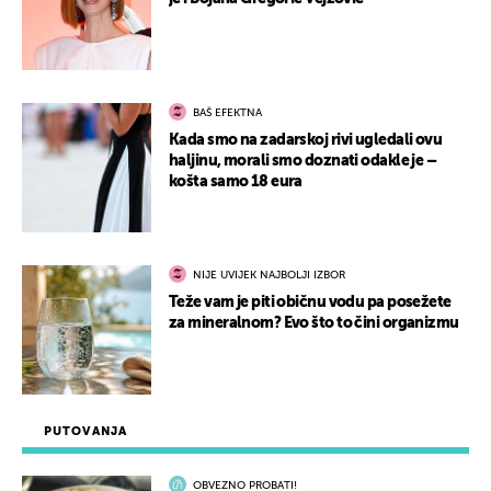
BAŠ EFEKTNA
Kada smo na zadarskoj rivi ugledali ovu
haljinu, morali smo doznati odakle je –
košta samo 18 eura
NIJE UVIJEK NAJBOLJI IZBOR
Teže vam je piti običnu vodu pa posežete
za mineralnom? Evo što to čini organizmu
PUTOVANJA
OBVEZNO PROBATI!