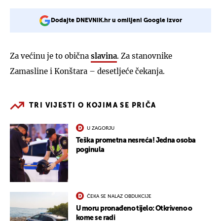
Dodajte DNEVNIK.hr u omiljeni Google izvor
Za većinu je to obična
slavina
. Za stanovnike
Zamasline i Konštara – desetljeće čekanja.
TRI VIJESTI O KOJIMA SE PRIČA
U ZAGORJU
Teška prometna nesreća! Jedna osoba
poginula
ČEKA SE NALAZ OBDUKCIJE
U moru pronađeno tijelo: Otkriveno o
kome se radi