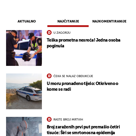
AKTUALNO
NAJČITANIJE
NAJKOMENTIRANIJE
U ZAGORJU
Teška prometna nesreća! Jedna osoba
poginula
ČEKA SE NALAZ OBDUKCIJE
U moru pronađeno tijelo: Otkriveno o
kome se radi
RASTE BROJ MRTVIH
Broj zaraženih prvi put premašio četiri
tisuće: Širi se smrtonosna epidemija