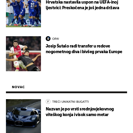
Hrvatska nastavila uspon na UEFA-inoj
ljestvici: Preskočena je još jedna država
OPA!
Josip Šutalo radi transfer u redove
nogometnog diva i bivšeg prvaka Europe
NOVAC
TREĆI UNIKATNI BUGATTI
Nazvan je po vrsti srednjovjekovnog
viteškog konja i visok samo metar