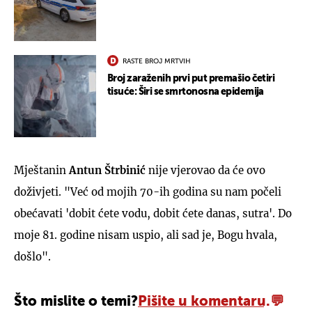
RASTE BROJ MRTVIH
Broj zaraženih prvi put premašio četiri
tisuće: Širi se smrtonosna epidemija
Mještanin
Antun Štrbinić
nije vjerovao da će ovo
doživjeti. "Već od mojih 70-ih godina su nam počeli
obećavati 'dobit ćete vodu, dobit ćete danas, sutra'. Do
moje 81. godine nisam uspio, ali sad je, Bogu hvala,
došlo".
Što mislite o temi?
Pišite u komentaru.