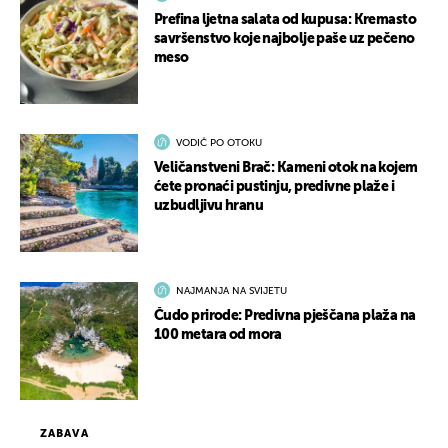
Prefina ljetna salata od kupusa: Kremasto
savršenstvo koje najbolje paše uz pečeno
meso
VODIČ PO OTOKU
Veličanstveni Brač: Kameni otok na kojem
ćete pronaći pustinju, predivne plaže i
uzbudljivu hranu
NAJMANJA NA SVIJETU
Čudo prirode: Predivna pješčana plaža na
100 metara od mora
ZABAVA