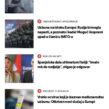
OBAVJEŠTAJNO UPOZORENJE
Uzbuna na istoku Europe: Rusija bi mogla
napasti, a poznato i kada! Moguć i kopneni
upad u članicu NATO-a
ROK OD 48 SATI
UKLJUČITE NOTIFIKACIJE
Španjolska dala ultimatum Italiji: "Imate
rok do nedjelje", stigao je odgovor
PACIJENT U IZOLACIJI
Vratio se virus koji je izazvao međunarodnu
uzbunu: Otkriven novi slučaj u Europi