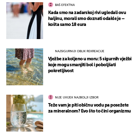
BAŠ EFEKTNA
Kada smo na zadarskoj rivi ugledali ovu
haljinu, morali smo doznati odakle je –
košta samo 18 eura
NAJSIGURNIJI OBLIK REKREACIJE
Vježbe za koljeno u moru: 5 sigurnih vježbi
koje mogu smanjiti bol i poboljšati
pokretljivost
NIJE UVIJEK NAJBOLJI IZBOR
Teže vam je piti običnu vodu pa posežete
za mineralnom? Evo što to čini organizmu