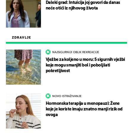
Daleki grad: Intuicija joj govori da danas
neće otići iz njihovog života
ZDRAVLJE
NAJSIGURNIJI OBLIK REKREACIJE
Vježbe za koljeno u moru: 5 sigurnih vježbi
koje mogu smanjiti bol i poboljšati
pokretljivost
NOVO ISTRAŽIVANJE
Hormonska terapija u menopauzi: Žene
koje je koriste imaju znatno manji rizik od
ovoga