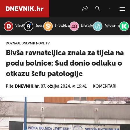
Vijesti
Sport
Showbizz
Lifestyle
Putovanja
PRETRAŽITE VIJESTI
DOZNAJE DNEVNIK NOVE TV
Bivša ravnateljica znala za tijela na
podu bolnice: Sud donio odluku o
otkazu šefu patologije
Piše
DNEVNIK.hr,
07. ožujka 2024. @ 19:41
KOMENTARI