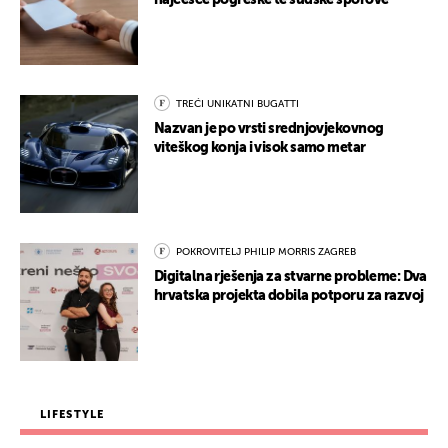
najčešće pogreške te sudske sporove
TREĆI UNIKATNI BUGATTI
Nazvan je po vrsti srednjovjekovnog
viteškog konja i visok samo metar
POKROVITELJ PHILIP MORRIS ZAGREB
Digitalna rješenja za stvarne probleme: Dva
hrvatska projekta dobila potporu za razvoj
LIFESTYLE