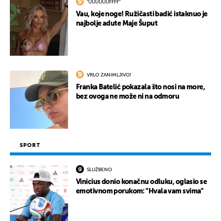
"UUUUUUFFFF"
Vau, koje noge! Ružičasti badić istaknuo je
najbolje adute Maje Šuput
VRLO ZANIMLJIVO!
Franka Batelić pokazala što nosi na more,
bez ovoga ne može ni na odmoru
SPORT
SLUŽBENO
Vinicius donio konačnu odluku, oglasio se
emotivnom porukom: "Hvala vam svima"