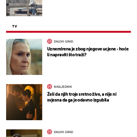
TV
DALEKI GRAD
Uznemirena je zbog njegove ucjene - hoće
li napraviti što traži?
NASLJEDNIK
Želi da njih troje sretno žive, a nije ni
svjesna da ga je odavno izgubila
DALEKI GRAD