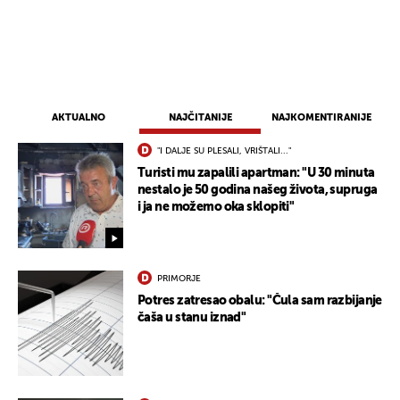
AKTUALNO
NAJČITANIJE
NAJKOMENTIRANIJE
"I DALJE SU PLESALI, VRIŠTALI..."
Turisti mu zapalili apartman: "U 30 minuta
nestalo je 50 godina našeg života, supruga
i ja ne možemo oka sklopiti"
PRIMORJE
Potres zatresao obalu: "Čula sam razbijanje
čaša u stanu iznad"