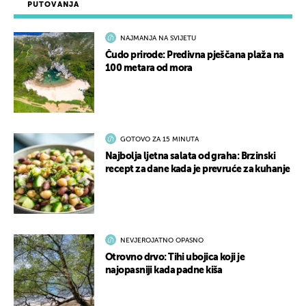
PUTOVANJA
NAJMANJA NA SVIJETU
Čudo prirode: Predivna pješčana plaža na
100 metara od mora
GOTOVO ZA 15 MINUTA
Najbolja ljetna salata od graha: Brzinski
recept za dane kada je prevruće za kuhanje
NEVJEROJATNO OPASNO
Otrovno drvo: Tihi ubojica koji je
najopasniji kada padne kiša