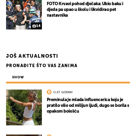
FOTO Krvavi pohod dječaka: Ubio baku i
djeda pa upao u školu i likvidirao pet
nastavnika
UKLJUČITE NOTIFIKACIJE
14
JOŠ AKTUALNOSTI
PRONAĐITE ŠTO VAS ZANIMA
SHOW
U 27. GODINI
Preminula je mlada influencerica koju je
pratilo više od milijun ljudi, dugo se borila s
opakom bolešću