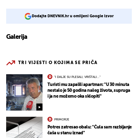
Dodajte DNEVNIK.hr u omiljeni Google izvor
Galerija
1
TRI VIJESTI O KOJIMA SE PRIČA
"I DALJE SU PLESALI, VRIŠTALI..."
Turisti mu zapalili apartman: "U 30 minuta
nestalo je 50 godina našeg života, supruga
i ja ne možemo oka sklopiti"
PRIMORJE
Potres zatresao obalu: "Čula sam razbijanje
čaša u stanu iznad"