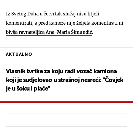
Iz Svetog Duha u četvrtak slučaj nisu htjeli
komentirati, a pred kamere nije željela komentirati ni
bivša ravnateljica
Ana-Maria Šimundić
.
AKTUALNO
Vlasnik tvrtke za koju radi vozač kamiona
koji je sudjelovao u strašnoj nesreći: "Čovjek
je u šoku i plače"