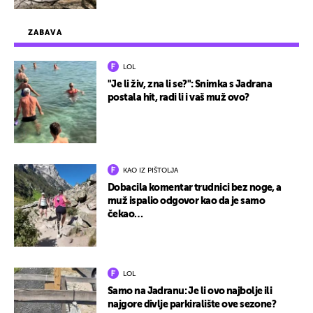
ZABAVA
LOL
"Je li živ, zna li se?": Snimka s Jadrana
postala hit, radi li i vaš muž ovo?
KAO IZ PIŠTOLJA
Dobacila komentar trudnici bez noge, a
muž ispalio odgovor kao da je samo
čekao…
LOL
Samo na Jadranu: Je li ovo najbolje ili
najgore divlje parkiralište ove sezone?