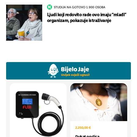
STUDIJA NA GOTOVO 1.900 OSOBA
Ljudi koji redovito rade ovo imaju “mlađi”
organizam, pokazuje istraživanje
2.250,00 €
Dukat ogrlica