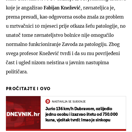
koje je angažirao
Fabijan Knežević
, ravnateljica je,
prema presudi, kao odgovorna osoba znala za problem
u mrtvačnici 10 mjeseci prije otkaza šefu patologije, no
unatoč tome ravnateljstvo bolnice nije omogućilo
normalno funkcioniranje Zavoda za patologiju. Zbog
svega profesor Knežević tvrdi i da su mu povrijeđeni
čast i ugled nizom neistina u javnim nastupima
političara.
PROČITAJTE I OVO
NASTAVLJA SE SUĐENJE
Jurio 136 km/h Dubravom, ozlijedio
jednu osobu i izazvao štetu od 730.000
kuna, vještak tvrdi: Imao je sinkopu