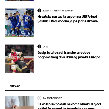
SJAJAN TJEDAN U EUROPI
Hrvatska nastavila uspon na UEFA-inoj
ljestvici: Preskočena je još jedna država
OPA!
Josip Šutalo radi transfer u redove
nogometnog diva i bivšeg prvaka Europe
NOVAC
ZA POSLODAVCE
Kako ispravno dati nekome otkaz i izbjeći