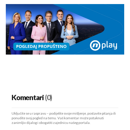
Komentari
(0)
Uključite se u raspravu – podijelite svoje mišljenje, postavite pitanja ili
ponudite svoj pogled na temu. Vaš komentar može potaknuti
zanimljiv dijalog i obogatiti zajednicu našeg portala.