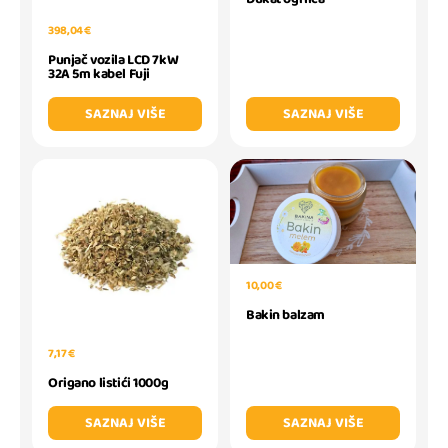
398,04 €
Punjač vozila LCD 7kW
32A 5m kabel Fuji
SAZNAJ VIŠE
SAZNAJ VIŠE
10,00 €
Bakin balzam
7,17 €
Origano listići 1000g
SAZNAJ VIŠE
SAZNAJ VIŠE