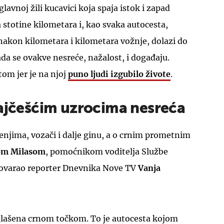
lavnoj žili kucavici koja spaja istok i zapad
a stotine kilometara i, kao svaka autocesta,
nakon kilometara i kilometara vožnje, dolazi do
ada se ovakve nesreće, nažalost, i događaju.
tom jer je na njoj
puno ljudi izgubilo živote
.
najčešćim uzrocima nesreća
njima, vozači i dalje ginu, a o crnim prometnim
om Milasom
, pomoćnikom voditelja Službe
govarao reporter Dnevnika Nove TV
Vanja
glašena crnom točkom. To je autocesta kojom