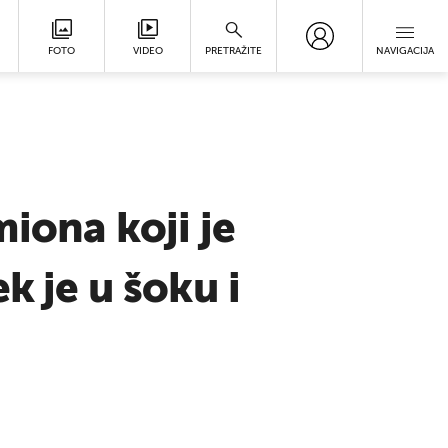
FOTO
VIDEO
PRETRAŽITE
NAVIGACIJA
miona koji je
k je u šoku i