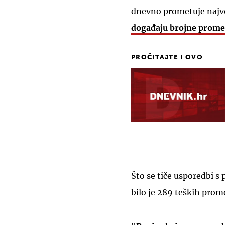
dnevno prometuje najveć
događaju brojne prome
PROČITAJTE I OVO
Što se tiče usporedbi 
bilo je 289 teških prom