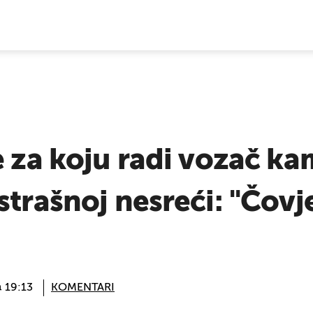
E VIJESTI
e za koju radi vozač ka
trašnoj nesreći: "Čovje
@ 19:13
KOMENTARI