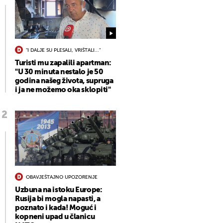
"I DALJE SU PLESALI, VRIŠTALI..."
Turisti mu zapalili apartman:
"U 30 minuta nestalo je 50
godina našeg života, supruga
i ja ne možemo oka sklopiti"
OBAVJEŠTAJNO UPOZORENJE
Uzbuna na istoku Europe:
Rusija bi mogla napasti, a
poznato i kada! Moguć i
kopneni upad u članicu