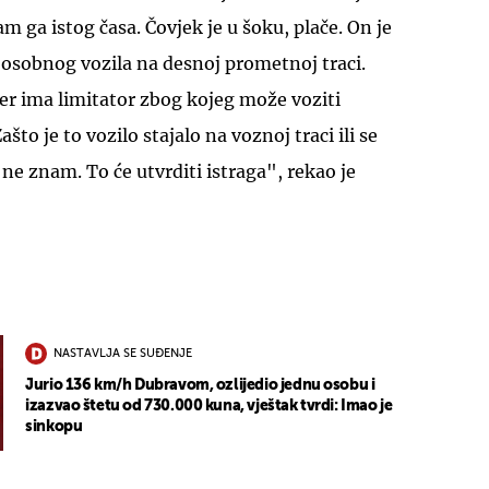
m ga istog časa. Čovjek je u šoku, plače. On je
g osobnog vozila na desnoj prometnoj traci.
er ima limitator zbog kojeg može voziti
o je to vozilo stajalo na voznoj traci ili se
ne znam. To će utvrditi istraga", rekao je
UKLJUČITE NOTIFIKACIJE
NASTAVLJA SE SUĐENJE
Jurio 136 km/h Dubravom, ozlijedio jednu osobu i
izazvao štetu od 730.000 kuna, vještak tvrdi: Imao je
sinkopu