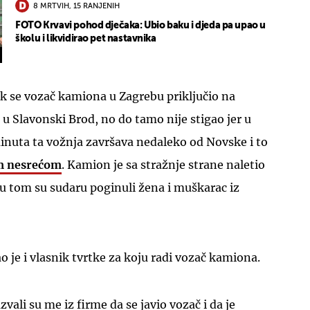
8 MRTVIH, 15 RANJENIH
FOTO Krvavi pohod dječaka: Ubio baku i djeda pa upao u
školu i likvidirao pet nastavnika
 se vozač kamiona u Zagrebu priključio na
 u Slavonski Brod, no do tamo nije stigao jer u
inuta ta vožnja završava nedaleko od Novske i to
m nesrećom
. Kamion je sa stražnje strane naletio
u tom su sudaru poginuli žena i muškarac iz
o je i vlasnik tvrtke za koju radi vozač kamiona.
vali su me iz firme da se javio vozač i da je