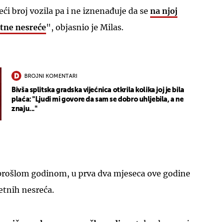
i broj vozila pa i ne iznenađuje da se
na njoj
tne nesreće
", objasnio je Milas.
BROJNI KOMENTARI
Bivša splitska gradska vijećnica otkrila kolika joj je bila
plaća: "Ljudi mi govore da sam se dobro uhljebila, a ne
znaju..."
s prošlom godinom, u prva dva mjeseca ove godine
etnih nesreća.