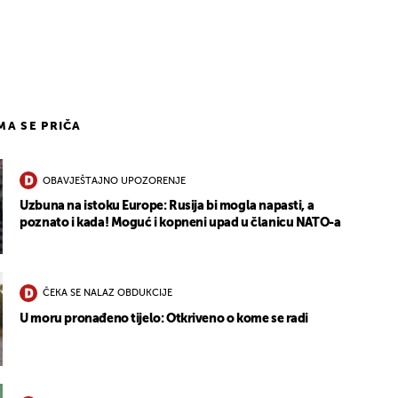
IMA SE PRIČA
OBAVJEŠTAJNO UPOZORENJE
Uzbuna na istoku Europe: Rusija bi mogla napasti, a
poznato i kada! Moguć i kopneni upad u članicu NATO-a
ČEKA SE NALAZ OBDUKCIJE
U moru pronađeno tijelo: Otkriveno o kome se radi