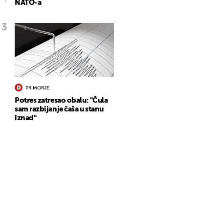
NATO-a
PRIMORJE
Potres zatresao obalu: "Čula
sam razbijanje čaša u stanu
iznad"