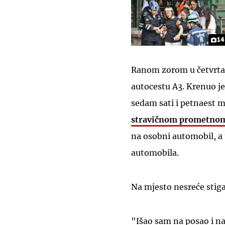
14
Ranom zorom u četvrtak
autocestu A3. Krenuo je
sedam sati i petnaest m
stravičnom prometno
na osobni automobil, a 
automobila.
Na mjesto nesreće stiga
"Išao sam na posao i naz