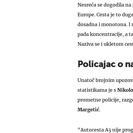
Nesreća se dogodila na g
Europe. Cesta je to dug
dosadna i monotona. I 
pada koncentracije, a t
Naziva se i ukletom ces
Policajac o 
Unatoč brojnim upozore
statistikama je s
Nikol
prometne policije, raz
Margetić
.
"Autocesta A3 nije pro