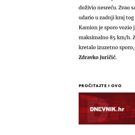
doživio nesreću. Zvao sa
udario u zadnji kraj to
Kamion je sporo vozio j
maksimalno 85 km/h. Zašt
kretalo izuzetno sporo, 
Zdravko Juričić
.
PROČITAJTE I OVO