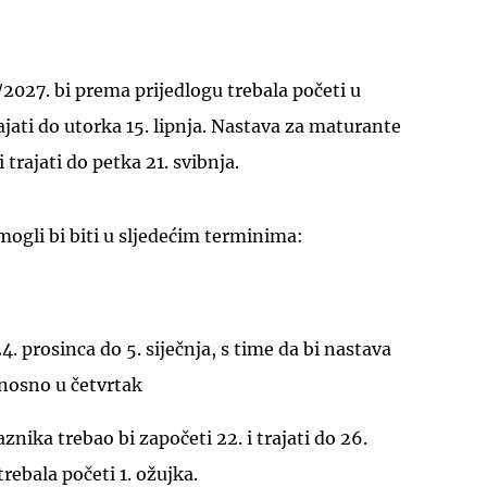
027. bi prema prijedlogu trebala početi u
rajati do utorka 15. lipnja. Nastava za maturante
 trajati do petka 21. svibnja.
mogli bi biti u sljedećim terminima:
4. prosinca do 5. siječnja, s time da bi nastava
dnosno u četvrtak
znika trebao bi započeti 22. i trajati do 26.
trebala početi 1. ožujka.