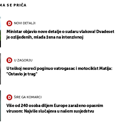
IMA SE PRIČA
NOVI DETALJI
Ministar objavio nove detalje o sudaru vlakova! Dvadeset
je ozlijeđenih, mlađa žena na intenzivnoj
U ZAGORJU
U teškoj nesreći poginuo vatrogasac i motociklst Matija:
"Ostavio je trag"
ŠIRE GA KOMARCI
Više od 240 osoba diljem Europe zaraženo opasnim
virusom: Najviše slučajeva u našem susjedstvu