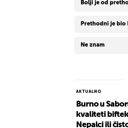
Bolji je od pret
Prethodni je bio 
Ne znam
Dobar mi je
Ne sviđa mi se
Bolji je od prethodnog
Prethodni je bio bolji
AKTUALNO
Ne znam
Burno u Saboru
kvaliteti bifte
Nepalci ili čis