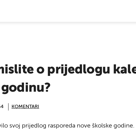
E VIJESTI
slite o prijedlogu kal
 godinu?
54
KOMENTARI
vilo svoj prijedlog rasporeda nove školske godine.