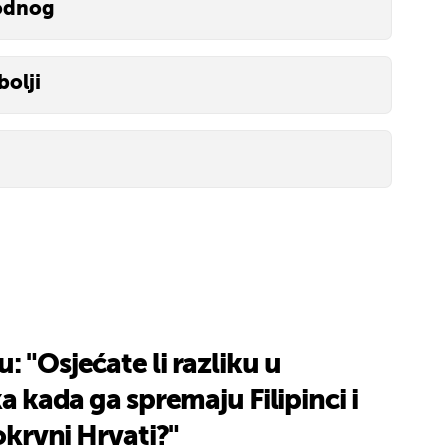
hodnog
bolji
: "Osjećate li razliku u
ka kada ga spremaju Filipinci i
tokrvni Hrvati?"