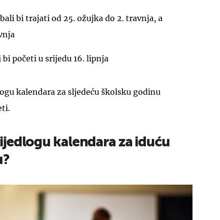
bali bi trajati od 25. ožujka do 2. travnja, a
vnja
 bi početi u srijedu 16. lipnja
UKLJUČITE NOTIFIKACIJE
dlogu kalendara za sljedeću školsku godinu
ti.
rijedlogu kalendara za iduću
u?