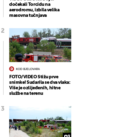
dočekali Torcidu na
aerodromu, izbila velika
masovna tučnjava
KOD BJELOVARA
FOTO/VIDEO Stižu prve
snimke! Sudarila se dva vlaka:
Više je ozlijeđenih, hitne
službe na terenu
9