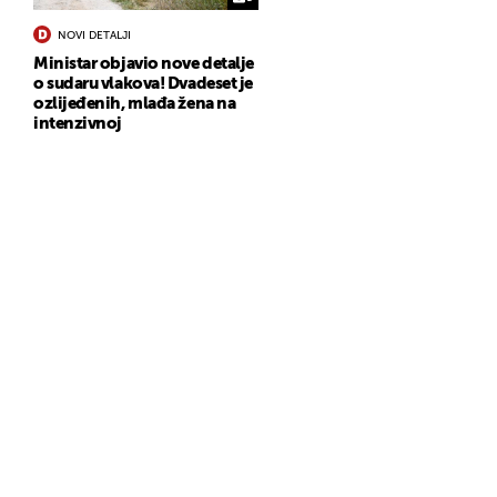
NOVI DETALJI
Ministar objavio nove detalje
o sudaru vlakova! Dvadeset je
ozlijeđenih, mlađa žena na
intenzivnoj