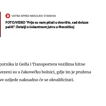
VATRA ISPRED NEKOLIKO STANOVA
FOTO/VIDEO "Prije su nam pišali u dvorište, sad dolaze
paliti": Detalji o šokantnom jutru u Mesničkoj
UKLJUČITE NOTIFIKACIJE
putnika iz Golfa i Transportera vozilima hitne
ezeni su u čakovečku bolnici, gdje im je pružena
ve ozljede naknadno će se okvalificirati.