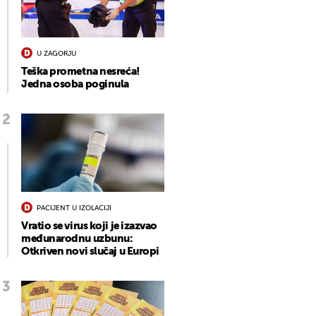
U ZAGORJU
Teška prometna nesreća!
Jedna osoba poginula
PACIJENT U IZOLACIJI
Vratio se virus koji je izazvao
međunarodnu uzbunu:
Otkriven novi slučaj u Europi