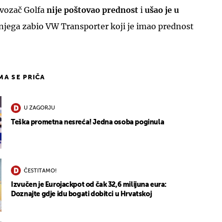
 vozač Golfa
nije poštovao prednost
i
ušao je u
 njega zabio VW Transporter koji je imao prednost
IMA SE PRIČA
U ZAGORJU
Teška prometna nesreća! Jedna osoba poginula
ČESTITAMO!
Izvučen je Eurojackpot od čak 32,6 milijuna eura:
Doznajte gdje idu bogati dobitci u Hrvatskoj