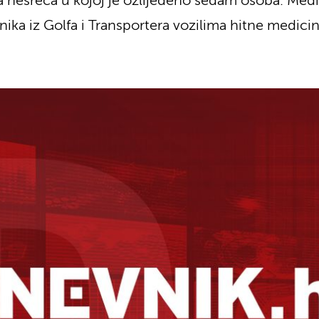
nesreća u kojoj je ozlijeđeno sedam osoba. Međimu
nika iz Golfa i Transportera vozilima hitne medic