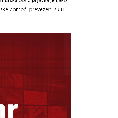
rska policija javila je kako
inske pomoći prevezeni su u