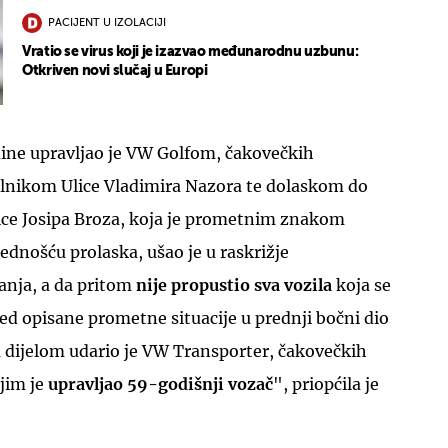
PACIJENT U IZOLACIJI
Vratio se virus koji je izazvao međunarodnu uzbunu:
Otkriven novi slučaj u Europi
ine upravljao je VW Golfom, čakovečkih
olnikom Ulice Vladimira Nazora te dolaskom do
lice Josipa Broza, koja je prometnim znakom
ednošću prolaska, ušao je u raskrižje
anja, a da pritom
nije propustio sva vozila
koja se
ed opisane prometne situacije u prednji bočni dio
 dijelom udario je VW Transporter, čakovečkih
jim je
upravljao 59-godišnji vozač
", priopćila je