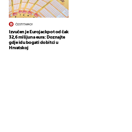
ČESTITAMO!
Izvučen je Eurojackpot od čak
32,6 milijuna eura: Doznajte
gdje idu bogati dobitci u
Hrvatskoj