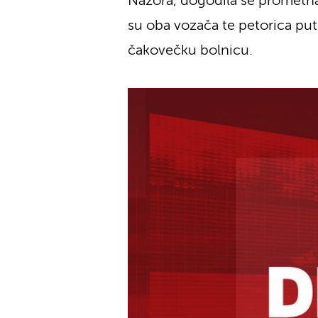
Nazora, dogodila se prometna 
su oba vozača te petorica put
čakovečku bolnicu.