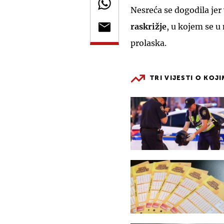
Nesreća se dogodila jer
raskrižje
, u kojem
se u
prolaska.
TRI VIJESTI O KOJ