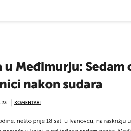
E VIJESTI
a u Međimurju: Sedam 
lnici nakon sudara
:23
KOMENTARI
ine, nešto prije 18 sati u Ivanovcu, na raskrižju u