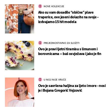
NOVE KOLEKCIJE
Ako su vam dosadile “obične” plave
traperice, ove jeseni dolazite na svoje -
izdvajamo 15 hit modela
PREJEDNOSTAVNO ZA SLOŽITI
Ovo je pravi ljetni tiramisu s limunom i
borovnicama – baš osvježava i jako je fin
U NOJ NIJE VRUĆE
Ovo je savršena haljina za ljeto i more - nosi
je i Bojana Gregorić Vejzović