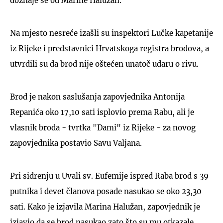
doznaje se od Marine Halužan.
Na mjesto nesreće izašli su inspektori Lučke kapetanije
iz Rijeke i predstavnici Hrvatskoga registra brodova, a
utvrdili su da brod nije oštećen unatoč udaru o rivu.
Brod je nakon saslušanja zapovjednika Antonija
Repanića oko 17,10 sati isplovio prema Rabu, ali je
vlasnik broda - tvrtka "Dami" iz Rijeke - za novog
zapovjednika postavio Savu Valjana.
Pri sidrenju u Uvali sv. Eufemije ispred Raba brod s 39
putnika i devet članova posade nasukao se oko 23,30
sati. Kako je izjavila Marina Halužan, zapovjednik je
izjavio da se brod nasukao zato što su mu otkazale