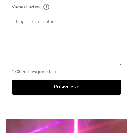
Važna obavijest
!
1500 znakova preostalo
Prijavite se