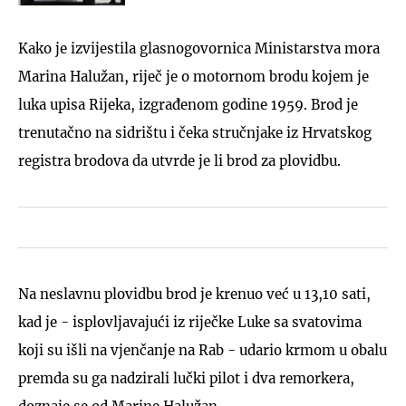
Kako je izvijestila glasnogovornica Ministarstva mora
Marina Halužan, riječ je o motornom brodu kojem je
luka upisa Rijeka, izgrađenom godine 1959. Brod je
trenutačno na sidrištu i čeka stručnjake iz Hrvatskog
registra brodova da utvrde je li brod za plovidbu.
Na neslavnu plovidbu brod je krenuo već u 13,10 sati,
kad je - isplovljavajući iz riječke Luke sa svatovima
koji su išli na vjenčanje na Rab - udario krmom u obalu
premda su ga nadzirali lučki pilot i dva remorkera,