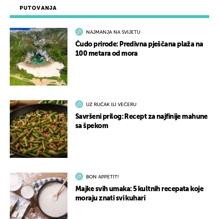
PUTOVANJA
NAJMANJA NA SVIJETU
Čudo prirode: Predivna pješčana plaža na
100 metara od mora
UZ RUČAK ILI VEČERU
Savršeni prilog: Recept za najfinije mahune
sa špekom
BON APPETIT!
Majke svih umaka: 5 kultnih recepata koje
moraju znati svi kuhari