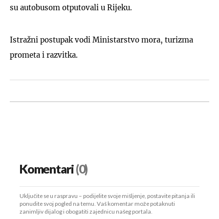
su autobusom otputovali u Rijeku.
Istražni postupak vodi Ministarstvo mora, turizma
prometa i razvitka.
Komentari
(0)
Uključite se u raspravu – podijelite svoje mišljenje, postavite pitanja ili
ponudite svoj pogled na temu. Vaš komentar može potaknuti
zanimljiv dijalog i obogatiti zajednicu našeg portala.