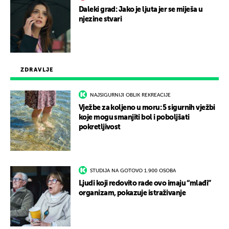
Daleki grad: Jako je ljuta jer se miješa u
njezine stvari
ZDRAVLJE
NAJSIGURNIJI OBLIK REKREACIJE
Vježbe za koljeno u moru: 5 sigurnih vježbi
koje mogu smanjiti bol i poboljšati
pokretljivost
STUDIJA NA GOTOVO 1.900 OSOBA
Ljudi koji redovito rade ovo imaju “mlađi”
organizam, pokazuje istraživanje