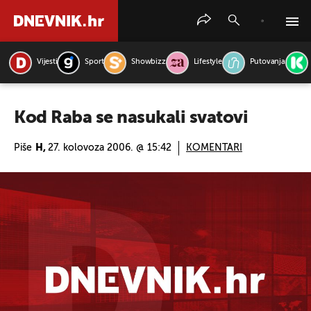
Vijesti
Sport
Showbizz
Lifestyle
Putovanja
PRETRAŽITE VIJESTI
Kod Raba se nasukali svatovi
Piše
H,
27. kolovoza 2006. @ 15:42
KOMENTARI