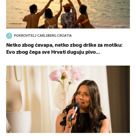
POKROVITELJ CARLSBERG CROATIA
Netko zbog ćevapa, netko zbog drške za motiku:
Evo zbog čega sve Hrvati duguju pivo...