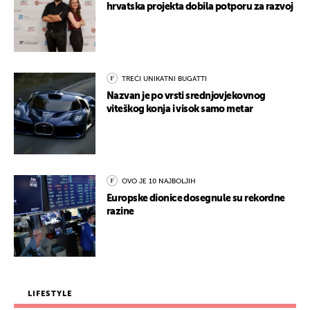
hrvatska projekta dobila potporu za razvoj
TREĆI UNIKATNI BUGATTI
Nazvan je po vrsti srednjovjekovnog
viteškog konja i visok samo metar
OVO JE 10 NAJBOLJIH
Europske dionice dosegnule su rekordne
razine
LIFESTYLE