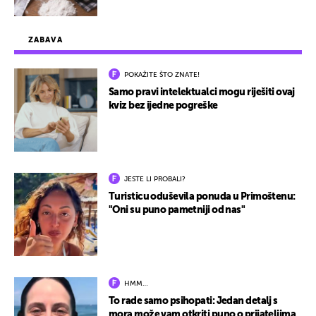
ZABAVA
POKAŽITE ŠTO ZNATE!
Samo pravi intelektualci mogu riješiti ovaj
kviz bez ijedne pogreške
JESTE LI PROBALI?
Turisticu oduševila ponuda u Primoštenu:
"Oni su puno pametniji od nas"
HMM…
To rade samo psihopati: Jedan detalj s
mora može vam otkriti puno o prijateljima