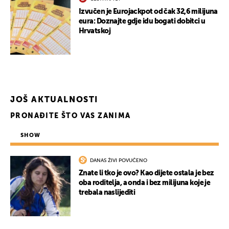
Izvučen je Eurojackpot od čak 32,6 milijuna
eura: Doznajte gdje idu bogati dobitci u
Hrvatskoj
JOŠ AKTUALNOSTI
PRONAĐITE ŠTO VAS ZANIMA
SHOW
DANAS ŽIVI POVUČENO
Znate li tko je ovo? Kao dijete ostala je bez
oba roditelja, a onda i bez milijuna koje je
trebala naslijediti