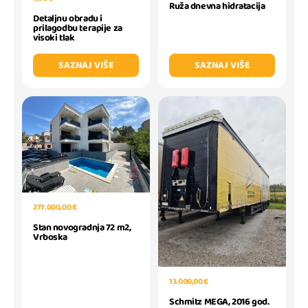
Ruža dnevna hidratacija
Detaljnu obradu i
prilagodbu terapije za
visoki tlak
SAZNAJ VIŠE
SAZNAJ VIŠE
277.000,00 €
Stan novogradnja 72 m2,
Vrboska
13.000,00 €
Schmitz MEGA, 2016 god.