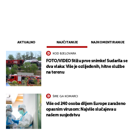
AKTUALNO
NAJČITANIJE
NAJKOMENTIRANIJE
KOD BJELOVARA
FOTO/VIDEO Stižu prve snimke! Sudarila se
dva vlaka: Više je ozlijeđenih, hitne službe
na terenu
ŠIRE GA KOMARCI
Više od 240 osoba diljem Europe zaraženo
opasnim virusom: Najviše slučajeva u
našem susjedstvu