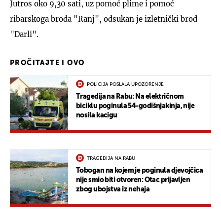
Jutros oko 9,30 sati, uz pomoć plime i pomoć
ribarskoga broda "Ranj", odsukan je izletnički brod
"Darli".
PROČITAJTE I OVO
POLICIJA POSLALA UPOZORENJE
Tragedija na Rabu: Na električnom
biciklu poginula 54-godišnjakinja, nije
nosila kacigu
TRAGEDIJA NA RABU
Tobogan na kojem je poginula djevojčica
nije smio biti otvoren: Otac prijavljen
zbog ubojstva iz nehaja