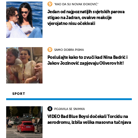
"KAO DA SU NOVAK ĐOKOVIĆ"
Jedan od najpoznatijih svjetskih parova
stigao na Jadran, ovakve reakcije
vjerojatno nisu očekivali
SAMO DOBRA PISMA
Poslušajte kako to zvuči kad Nina Badrić i
Jakov Jozinović zapjevaju Oliverov hit!
SPORT
POJAVILA SE SNIMKA
VIDEO Bad Blue Boysi dočekali Torcidu na
aerodromu, izbila velika masovna tučnjava