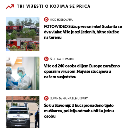
TRI VIJESTI O KOJIMA SE PRIČA
KOD BJELOVARA
FOTO/VIDEO Stižu prve snimke! Sudarila se
dva vlaka: Više je ozlijeđenih, hitne službe
na terenu
ŠIRE GA KOMARCI
Više od 240 osoba diljem Europe zaraženo
opasnim virusom: Najviše slučajeva u
našem susjedstvu
SUMNJA NA NASILNU SMRT
Šok u Slavoniji: U kući pronađeno tijelo
muškarca, policija odmah uhitila jednu
osobu