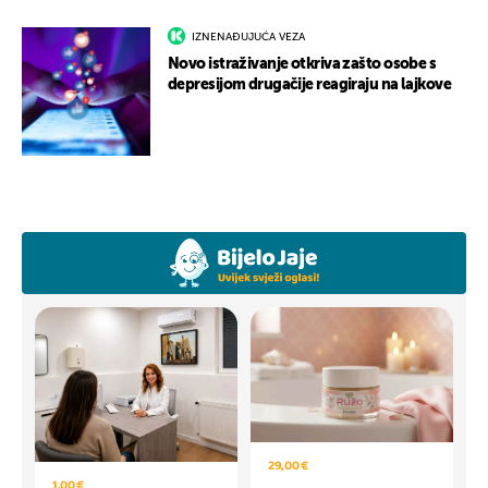
IZNENAĐUJUĆA VEZA
Novo istraživanje otkriva zašto osobe s
depresijom drugačije reagiraju na lajkove
29,00 €
1,00 €