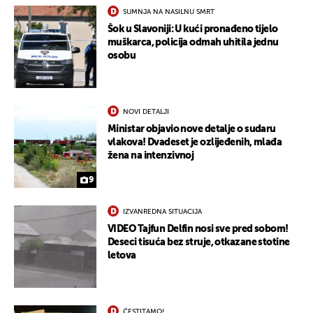
SUMNJA NA NASILNU SMRT
Šok u Slavoniji: U kući pronađeno tijelo
muškarca, policija odmah uhitila jednu
osobu
NOVI DETALJI
Ministar objavio nove detalje o sudaru
vlakova! Dvadeset je ozlijeđenih, mlađa
žena na intenzivnoj
9
IZVANREDNA SITUACIJA
UKLJUČITE NOTIFIKACIJE
VIDEO Tajfun Delfin nosi sve pred sobom!
Deseci tisuća bez struje, otkazane stotine
letova
ČESTITAMO!