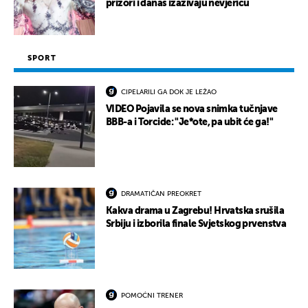
prizori i danas izazivaju nevjericu
SPORT
CIPELARILI GA DOK JE LEŽAO
VIDEO Pojavila se nova snimka tučnjave
BBB-a i Torcide: "Je*ote, pa ubit će ga!"
DRAMATIČAN PREOKRET
Kakva drama u Zagrebu! Hrvatska srušila
Srbiju i izborila finale Svjetskog prvenstva
POMOĆNI TRENER