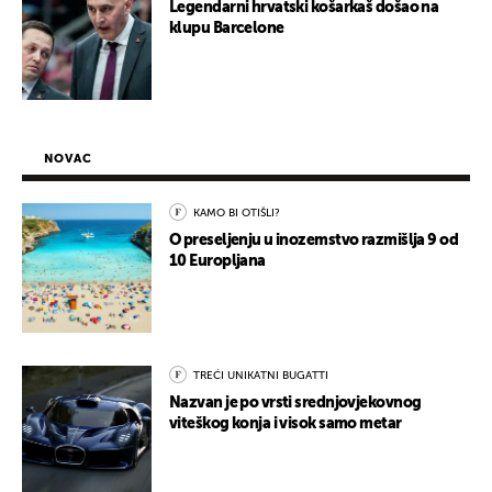
Legendarni hrvatski košarkaš došao na
klupu Barcelone
NOVAC
KAMO BI OTIŠLI?
O preseljenju u inozemstvo razmišlja 9 od
10 Europljana
TREĆI UNIKATNI BUGATTI
Nazvan je po vrsti srednjovjekovnog
viteškog konja i visok samo metar