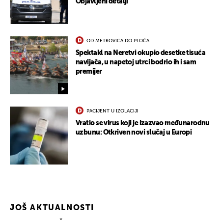
Objavljeni detalji
OD METKOVIĆA DO PLOČA
Spektakl na Neretvi okupio desetke tisuća
navijača, u napetoj utrci bodrio ih i sam
premijer
UKLJUČITE NOTIFIKACIJE
PACIJENT U IZOLACIJI
Vratio se virus koji je izazvao međunarodnu
uzbunu: Otkriven novi slučaj u Europi
JOŠ AKTUALNOSTI