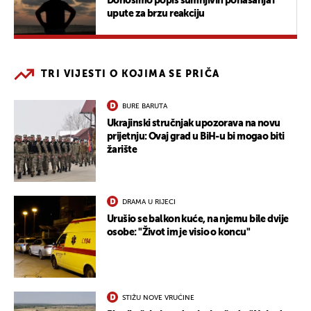
Donosimo popis sumnjivih ponašanja i
upute za brzu reakciju
TRI VIJESTI O KOJIMA SE PRIČA
BURE BARUTA
Ukrajinski stručnjak upozorava na novu
prijetnju: Ovaj grad u BiH-u bi mogao biti
žarište
DRAMA U RIJECI
Urušio se balkon kuće, na njemu bile dvije
osobe: "Život im je visio o koncu"
STIŽU NOVE VRUĆINE