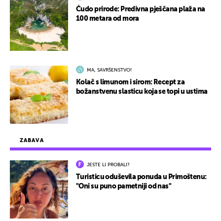
Čudo prirode: Predivna pješčana plaža na
100 metara od mora
MA, SAVRŠENSTVO!
Kolač s limunom i sirom: Recept za
božanstvenu slasticu koja se topi u ustima
ZABAVA
JESTE LI PROBALI?
Turisticu oduševila ponuda u Primoštenu:
"Oni su puno pametniji od nas"