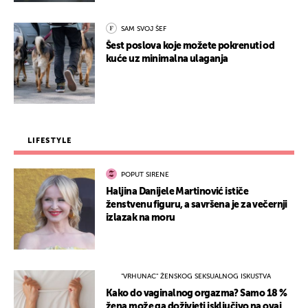
SAM SVOJ ŠEF
Šest poslova koje možete pokrenuti od
kuće uz minimalna ulaganja
LIFESTYLE
POPUT SIRENE
Haljina Danijele Martinović ističe
ženstvenu figuru, a savršena je za večernji
izlazak na moru
"VRHUNAC" ŽENSKOG SEKSUALNOG ISKUSTVA
Kako do vaginalnog orgazma? Samo 18 %
žena može ga doživjeti isključivo na ovaj