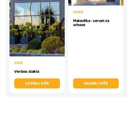
11,40 €
Matovilka - serum za
vrhove
1,00 €
Verlass stakla
SAZNAJ VIŠE
SAZNAJ VIŠE