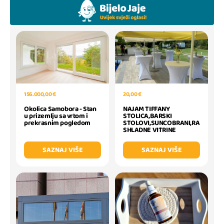
156.000,00 €
20,00 €
Okolica Samobora - Stan
NAJAM TIFFANY
u prizemlju sa vrtom i
STOLICA,BARSKI
prekrasnim pogledom
STOLOVI,SUNCOBRANI,RA
SHLADNE VITRINE
SAZNAJ VIŠE
SAZNAJ VIŠE