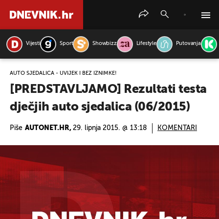
Vijesti
Sport
Showbizz
Lifestyle
Putovanja
PRETRAŽITE VIJESTI
AUTO SJEDALICA - UVIJEK I BEZ IZNIMKE!
[PREDSTAVLJAMO] Rezultati testa
dječjih auto sjedalica (06/2015)
Piše
AUTONET.HR,
29. lipnja 2015. @ 13:18
KOMENTARI