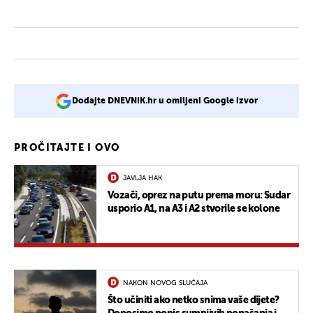
Dodajte DNEVNIK.hr u omiljeni Google izvor
PROČITAJTE I OVO
JAVLJA HAK
Vozači, oprez na putu prema moru: Sudar
usporio A1, na A3 i A2 stvorile se kolone
NAKON NOVOG SLUČAJA
Što učiniti ako netko snima vaše dijete?