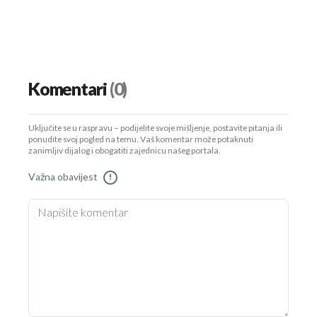
Komentari
(0)
Uključite se u raspravu – podijelite svoje mišljenje, postavite pitanja ili
ponudite svoj pogled na temu. Vaš komentar može potaknuti
zanimljiv dijalog i obogatiti zajednicu našeg portala.
Važna obavijest
!