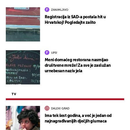
ZANIMLJIVO
Registracija iz SAD-a postala hit u
Hrvatskoj! Pogledajte zašto
UPS!
Meni domaćeg restorana nasmijao
društvene mreže! Za sve je zaslužan
urnebesan naziv jela
TV
DALEKI GRAD
Ima tek šest godina, a već je jedan od
najnagrađivanijih dječjih glumaca