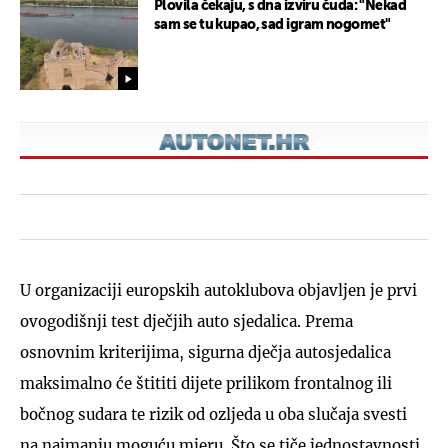
Plovila čekaju, s dna izviru čuda: "Nekad
sam se tu kupao, sad igram nogomet"
U organizaciji europskih autoklubova objavljen je prvi
ovogodišnji test dječjih auto sjedalica. Prema
osnovnim kriterijima, sigurna dječja autosjedalica
maksimalno će štititi dijete prilikom frontalnog ili
bočnog sudara te rizik od ozljeda u oba slučaja svesti
na najmanju moguću mjeru. Što se tiče jednostavnosti