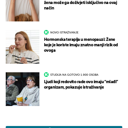
žena može ga doživjeti isključivo na ovaj
način
NOVO ISTRAŽIVANJE
Hormonska terapija u menopauzi: Žene
koje je koriste imaju znatno manji rizik od
ovoga
STUDIJA NA GOTOVO 1.900 OSOBA
Ljudi koji redovito rade ovo imaju “mlađi”
organizam, pokazuje istraživanje