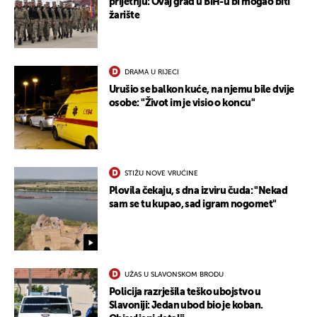
prijetnju: Ovaj grad u BiH-u bi mogao biti
žarište
DRAMA U RIJECI
Urušio se balkon kuće, na njemu bile dvije
osobe: "Život im je visio o koncu"
STIŽU NOVE VRUĆINE
Plovila čekaju, s dna izviru čuda: "Nekad
sam se tu kupao, sad igram nogomet"
UŽAS U SLAVONSKOM BRODU
Policija razrješila teško ubojstvo u
Slavoniji: Jedan ubod bio je koban.