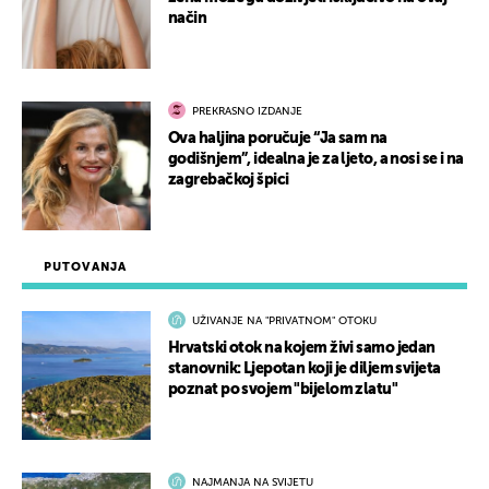
način
PREKRASNO IZDANJE
Ova haljina poručuje “Ja sam na
godišnjem”, idealna je za ljeto, a nosi se i na
zagrebačkoj špici
PUTOVANJA
UŽIVANJE NA "PRIVATNOM" OTOKU
Hrvatski otok na kojem živi samo jedan
stanovnik: Ljepotan koji je diljem svijeta
poznat po svojem "bijelom zlatu"
NAJMANJA NA SVIJETU