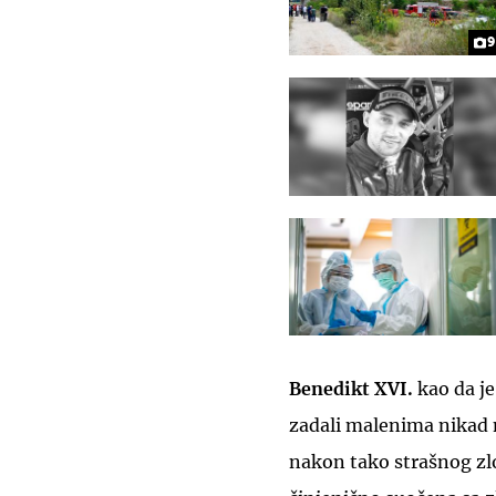
9
Benedikt XVI.
kao da je 
zadali malenima nikad n
nakon tako strašnog zl