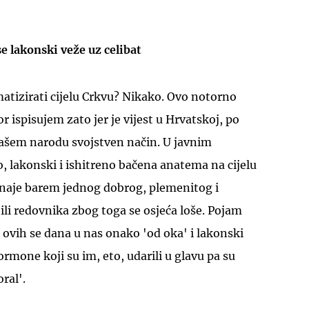
se lakonski veže uz celibat
matizirati cijelu Crkvu? Nikako. Ovo notorno
r ispisujem zato jer je vijest u Hrvatskoj, po
našem narodu svojstven način. U javnim
, lakonski i ishitreno bačena anatema na cijelu
znaje barem jednog dobrog, plemenitog i
li redovnika zbog toga se osjeća loše. Pojam
, ovih se dana u nas onako 'od oka' i lakonski
ormone koji su im, eto, udarili u glavu pa su
ral'.