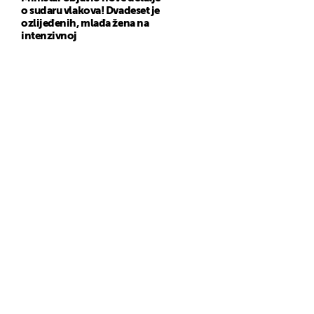
o sudaru vlakova! Dvadeset je
ozlijeđenih, mlađa žena na
intenzivnoj