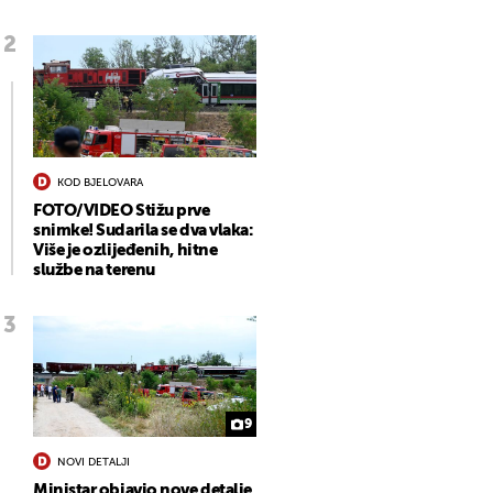
KOD BJELOVARA
FOTO/VIDEO Stižu prve
snimke! Sudarila se dva vlaka:
Više je ozlijeđenih, hitne
službe na terenu
9
NOVI DETALJI
Ministar objavio nove detalje