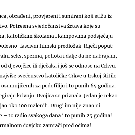
jaca, obrađeni, provjereni i sumirani koji stižu iz
ivo. Potresna svjedočanstva žrtava koje su
ima, katoličkim školama i kampovima podsjećaju
lesno-lascivni filmski predložak. Riječi poput:
ralni seks, sperma, pohota i dalje da ne nabrajam,
d djevojčice ili dječaka i još se odnose na Crkvu.
 najviše svećenstvo katoličke Crkve u Irskoj štitilo
osumnjičenih za pedofiliju i to punih 65 godina.
giraju krivnju. Dvojica su priznala. Jedan je rekao
ljao oko 100 malenih. Drugi im nije znao ni
že – to radio svakoga dana i to punih 25 godina!
rmalnom čovjeku zamrači pred očima!