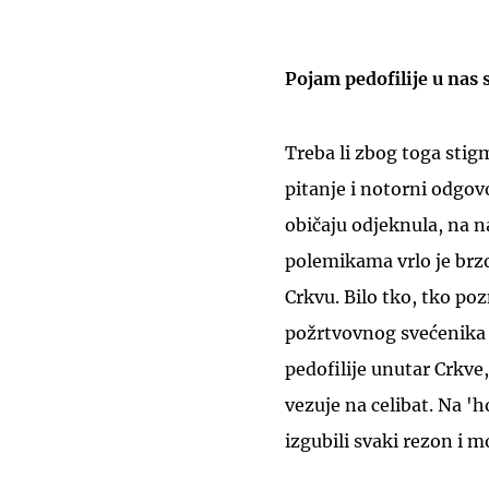
Pojam pedofilije u nas 
Treba li zbog toga stig
pitanje i notorni odgovo
običaju odjeknula, na 
polemikama vrlo je brzo
Crkvu. Bilo tko, tko po
požrtvovnog svećenika i
pedofilije unutar Crkve
vezuje na celibat. Na 'h
izgubili svaki rezon i mo