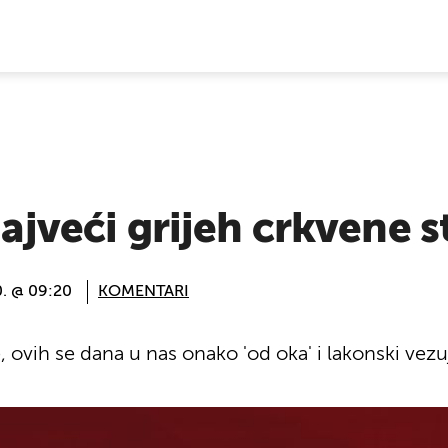
E VIJESTI
najveći grijeh crkvene 
0. @ 09:20
KOMENTARI
 ovih se dana u nas onako 'od oka' i lakonski vezuj