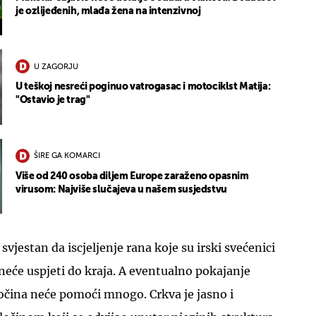
je ozlijeđenih, mlađa žena na intenzivnoj
U ZAGORJU
U teškoj nesreći poginuo vatrogasac i motociklst Matija:
"Ostavio je trag"
ŠIRE GA KOMARCI
Više od 240 osoba diljem Europe zaraženo opasnim
virusom: Najviše slučajeva u našem susjedstvu
svjestan da iscjeljenje rana koje su irski svećenici
eće uspjeti do kraja. A eventualno pokajanje
očina neće pomoći mnogo. Crkva je jasno i