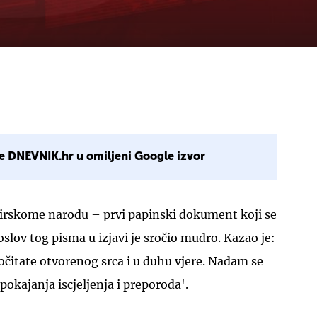
e DNEVNIK.hr u omiljeni Google izvor
 irskome narodu – prvi papinski dokument koji se
oslov tog pisma u izjavi je sročio mudro. Kazao je:
očitate otvorenog srca i u duhu vjere. Nadam se
pokajanja iscjeljenja i preporoda'.