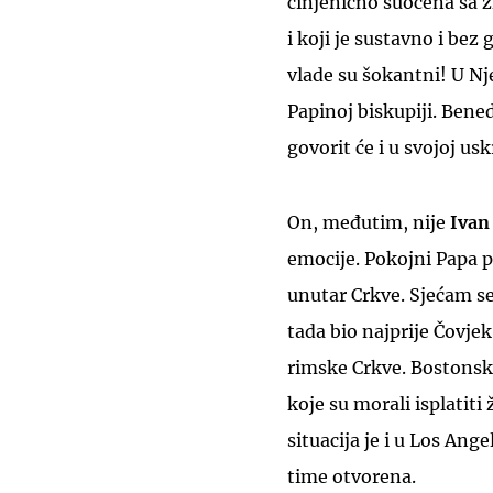
činjenično suočena sa z
i koji je sustavno i bez 
vlade su šokantni! U Nje
Papinoj biskupiji. Bened
govorit će i u svojoj usk
On, međutim, nije
Ivan
emocije. Pokojni Papa p
unutar Crkve. Sjećam se
tada bio najprije Čovjek
rimske Crkve. Bostonsk
koje su morali isplatiti
situacija je i u Los Ang
time otvorena.