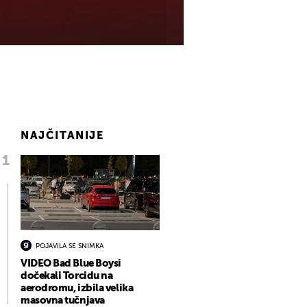
NAJČITANIJE
POJAVILA SE SNIMKA
VIDEO Bad Blue Boysi
dočekali Torcidu na
aerodromu, izbila velika
masovna tučnjava