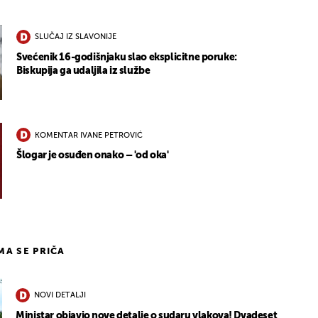
SLUČAJ IZ SLAVONIJE
Svećenik 16-godišnjaku slao eksplicitne poruke:
Biskupija ga udaljila iz službe
KOMENTAR IVANE PETROVIĆ
Šlogar je osuđen onako – 'od oka'
IMA SE PRIČA
NOVI DETALJI
Ministar objavio nove detalje o sudaru vlakova! Dvadeset