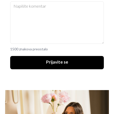
1500 znakova preostalo
Prijavite se