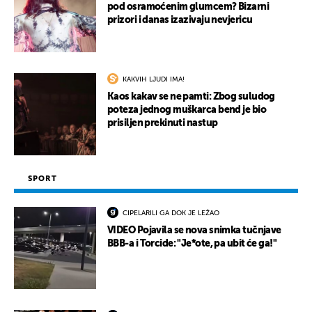
pod osramoćenim glumcem? Bizarni
prizori i danas izazivaju nevjericu
KAKVIH LJUDI IMA!
Kaos kakav se ne pamti: Zbog suludog
poteza jednog muškarca bend je bio
prisiljen prekinuti nastup
SPORT
CIPELARILI GA DOK JE LEŽAO
VIDEO Pojavila se nova snimka tučnjave
BBB-a i Torcide: "Je*ote, pa ubit će ga!"