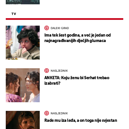
TV
DALEKI GRAD
Ima tek šest godina, a već je jedan od
najnagrađivanijih dječjih glumaca
NASLJEDNIK
ANKETA: Koju ženu bi Serhat trebao
izabrati?
NASLJEDNIK
Rade mu iza leđa, a on toga nije svjestan