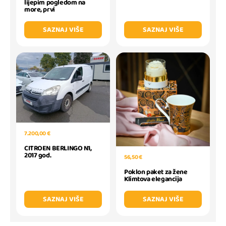
lijepim pogledom na
more, prvi
SAZNAJ VIŠE
SAZNAJ VIŠE
7.200,00 €
CITROEN BERLINGO N1,
2017 god.
56,50 €
Poklon paket za žene
Klimtova elegancija
SAZNAJ VIŠE
SAZNAJ VIŠE