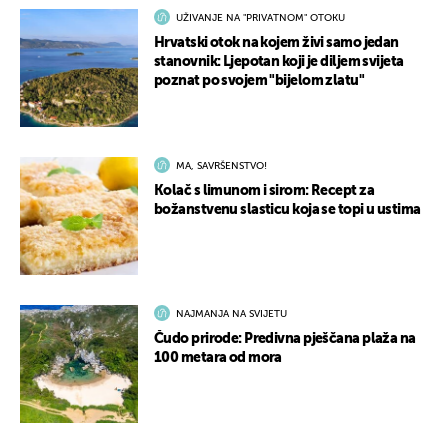
UŽIVANJE NA "PRIVATNOM" OTOKU
Hrvatski otok na kojem živi samo jedan
stanovnik: Ljepotan koji je diljem svijeta
poznat po svojem "bijelom zlatu"
MA, SAVRŠENSTVO!
Kolač s limunom i sirom: Recept za
božanstvenu slasticu koja se topi u ustima
NAJMANJA NA SVIJETU
Čudo prirode: Predivna pješčana plaža na
100 metara od mora