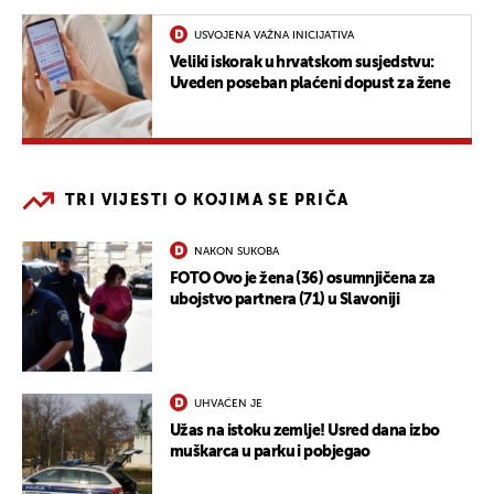
USVOJENA VAŽNA INICIJATIVA
Veliki iskorak u hrvatskom susjedstvu:
Uveden poseban plaćeni dopust za žene
TRI VIJESTI O KOJIMA SE PRIČA
NAKON SUKOBA
FOTO Ovo je žena (36) osumnjičena za
ubojstvo partnera (71) u Slavoniji
UHVAĆEN JE
Užas na istoku zemlje! Usred dana izbo
muškarca u parku i pobjegao