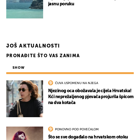
jasnu poruku
UKLJUČITE NOTIFIKACIJE
JOŠ AKTUALNOSTI
PRONAĐITE ŠTO VAS ZANIMA
SHOW
ČUVA USPOMENU NA NJEGA
Njezinog oca obožavala je cijela Hrvatska!
Kći neprežaljenog pjevača projurila špicom
na dva kotača
PONOVNO POD POVEĆALOM
Što se sve događalo na hrvatskom otoku