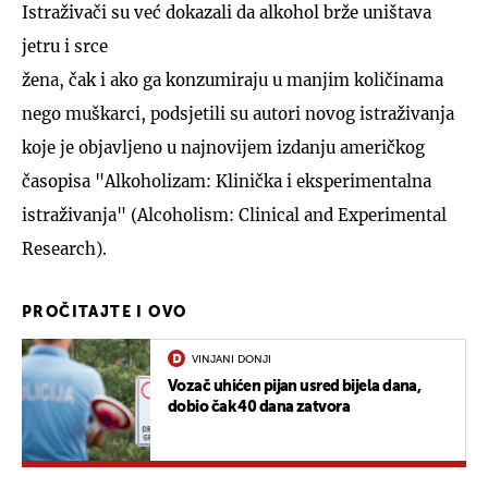
Istraživači su već dokazali da alkohol brže uništava
jetru i srce
žena, čak i ako ga konzumiraju u manjim količinama
nego muškarci, podsjetili su autori novog istraživanja
koje je objavljeno u najnovijem izdanju američkog
časopisa "Alkoholizam: Klinička i eksperimentalna
istraživanja" (Alcoholism: Clinical and Experimental
Research).
PROČITAJTE I OVO
VINJANI DONJI
Vozač uhićen pijan usred bijela dana,
dobio čak 40 dana zatvora