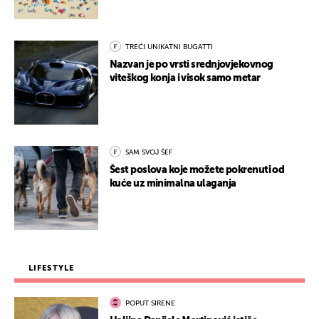
TREĆI UNIKATNI BUGATTI
Nazvan je po vrsti srednjovjekovnog
viteškog konja i visok samo metar
SAM SVOJ ŠEF
Šest poslova koje možete pokrenuti od
kuće uz minimalna ulaganja
LIFESTYLE
POPUT SIRENE