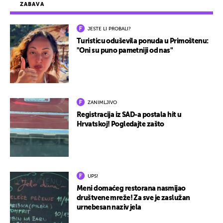
ZABAVA
JESTE LI PROBALI?
Turisticu oduševila ponuda u Primoštenu:
"Oni su puno pametniji od nas"
ZANIMLJIVO
Registracija iz SAD-a postala hit u
Hrvatskoj! Pogledajte zašto
UPS!
Meni domaćeg restorana nasmijao
društvene mreže! Za sve je zaslužan
urnebesan naziv jela