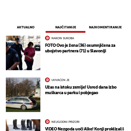
AKTUALNO
NAJČITANIJE
NAJKOMENTIRANIJE
NAKON SUKOBA
FOTO Ovo je žena (36) osumnjičena za
ubojstvo partnera (71) u Slavoniji
UHVAĆEN JE
Užas na istoku zemlje! Usred dana izbo
muškarca u parku i pobjegao
NEUGODNI PRIZORI
VIDEO Nezgoda uoči Alke! Konji proklizali i