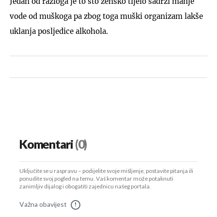
Jedan od razloga je to što žensko tijelo sadrži manje
vode od muškoga pa zbog toga muški organizam lakše
uklanja posljedice alkohola.
Komentari
(0)
Uključite se u raspravu – podijelite svoje mišljenje, postavite pitanja ili
ponudite svoj pogled na temu. Vaš komentar može potaknuti
zanimljiv dijalog i obogatiti zajednicu našeg portala.
Važna obavijest
!