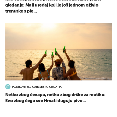
gledanje: Mali uređaj koji je još jednom oživio
trenutke s ple...
POKROVITELJ CARLSBERG CROATIA
Netko zbog ćevapa, netko zbog drške za motiku:
Evo zbog čega sve Hrvati duguju pivo...