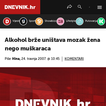
Vijesti
Sport
Showbizz
Lifestyle
Putovanja
PRETRAŽITE VIJESTI
Alkohol brže uništava mozak žena
nego muškaraca
Piše
Hina,
24. travnja 2007. @ 10:45
KOMENTARI