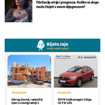
Fibrilacija atrija i prognoza: Koliko se dugo
može živjeti s ovom dijagnozom?
199.000,00 €
21.800,00 €
Okrug Gornji, raskošni
10774 Volkswagen Taigo
stan u novogradnji s
1.0 TSI Life