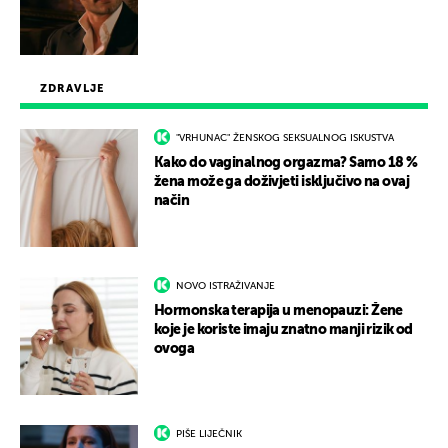
ZDRAVLJE
"VRHUNAC" ŽENSKOG SEKSUALNOG ISKUSTVA
Kako do vaginalnog orgazma? Samo 18 %
žena može ga doživjeti isključivo na ovaj
način
NOVO ISTRAŽIVANJE
Hormonska terapija u menopauzi: Žene
koje je koriste imaju znatno manji rizik od
ovoga
PIŠE LIJEČNIK