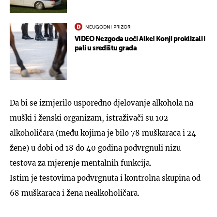
NEUGODNI PRIZORI
VIDEO Nezgoda uoči Alke! Konji proklizali i
pali u središtu grada
Da bi se izmjerilo usporedno djelovanje alkohola na
muški i ženski organizam, istraživači su 102
alkoholičara (među kojima je bilo 78 muškaraca i 24
žene) u dobi od 18 do 40 godina podvrgnuli nizu
testova za mjerenje mentalnih funkcija.
Istim je testovima podvrgnuta i kontrolna skupina od
68 muškaraca i žena nealkoholičara.