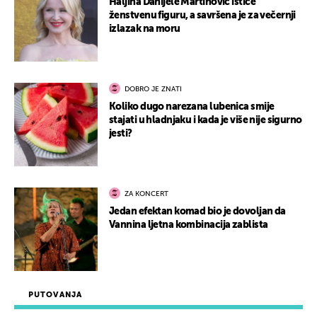
Haljina Danijele Martinović ističe
ženstvenu figuru, a savršena je za večernji
izlazak na moru
DOBRO JE ZNATI
Koliko dugo narezana lubenica smije
stajati u hladnjaku i kada je više nije sigurno
jesti?
ZA KONCERT
Jedan efektan komad bio je dovoljan da
Vannina ljetna kombinacija zablista
PUTOVANJA