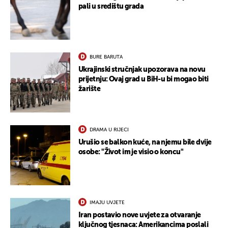
pali u središtu grada
BURE BARUTA
Ukrajinski stručnjak upozorava na novu
prijetnju: Ovaj grad u BiH-u bi mogao biti
žarište
DRAMA U RIJECI
Urušio se balkon kuće, na njemu bile dvije
osobe: "Život im je visio o koncu"
IMAJU UVJETE
Iran postavio nove uvjete za otvaranje
ključnog tjesnaca: Amerikancima poslali