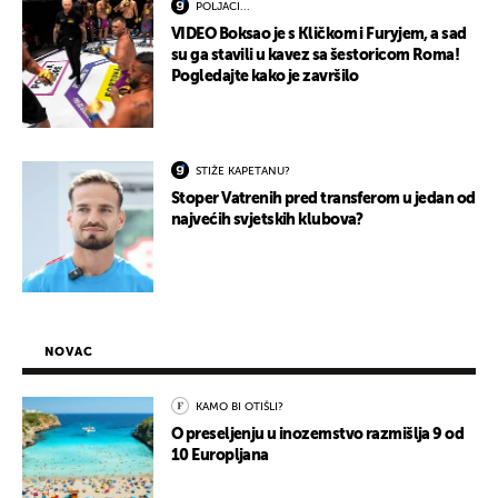
POLJACI...
VIDEO Boksao je s Kličkom i Furyjem, a sad
su ga stavili u kavez sa šestoricom Roma!
Pogledajte kako je završilo
STIŽE KAPETANU?
Stoper Vatrenih pred transferom u jedan od
najvećih svjetskih klubova?
NOVAC
KAMO BI OTIŠLI?
O preseljenju u inozemstvo razmišlja 9 od
10 Europljana