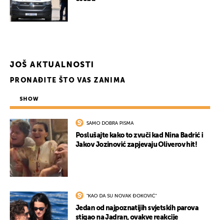
JOŠ AKTUALNOSTI
PRONAĐITE ŠTO VAS ZANIMA
SHOW
SAMO DOBRA PISMA
Poslušajte kako to zvuči kad Nina Badrić i
Jakov Jozinović zapjevaju Oliverov hit!
"KAO DA SU NOVAK ĐOKOVIĆ"
Jedan od najpoznatijih svjetskih parova
stigao na Jadran, ovakve reakcije