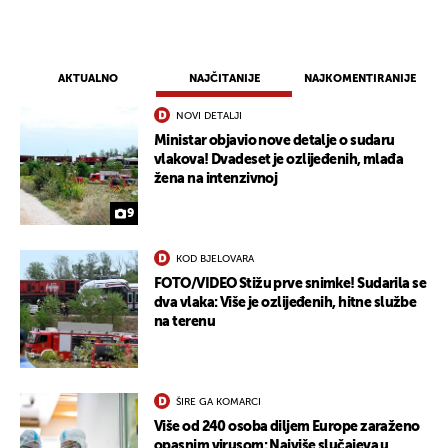
AKTUALNO
NAJČITANIJE
NAJKOMENTIRANIJE
NOVI DETALJI
Ministar objavio nove detalje o sudaru
vlakova! Dvadeset je ozlijeđenih, mlađa
žena na intenzivnoj
9
KOD BJELOVARA
FOTO/VIDEO Stižu prve snimke! Sudarila se
dva vlaka: Više je ozlijeđenih, hitne službe
na terenu
ŠIRE GA KOMARCI
Više od 240 osoba diljem Europe zaraženo
opasnim virusom: Najviše slučajeva u