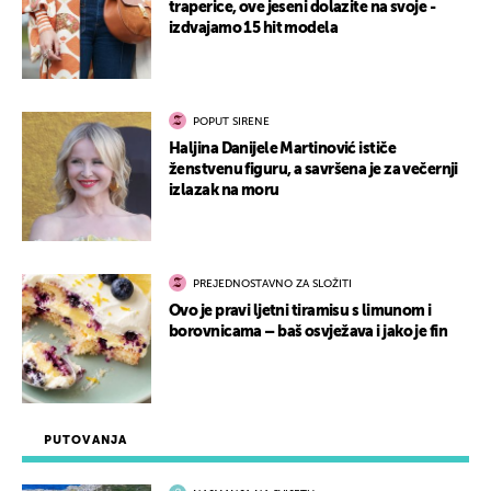
traperice, ove jeseni dolazite na svoje -
izdvajamo 15 hit modela
POPUT SIRENE
Haljina Danijele Martinović ističe
ženstvenu figuru, a savršena je za večernji
izlazak na moru
PREJEDNOSTAVNO ZA SLOŽITI
Ovo je pravi ljetni tiramisu s limunom i
borovnicama – baš osvježava i jako je fin
PUTOVANJA