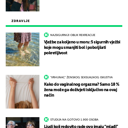
ZDRAVLJE
NAJSIGURNIJI OBLIK REKREACIJE
Vježbe za koljeno u moru: 5 sigurnih vježbi
koje mogu smanjiti bol i poboljšati
pokretljivost
"VRHUNAC" ŽENSKOG SEKSUALNOG ISKUSTVA
Kako do vaginalnog orgazma? Samo 18 %
žena može ga doživjeti isključivo na ovaj
način
STUDIJA NA GOTOVO 1.900 OSOBA
Ljudi koji redovito rade ovo imaju “mlađi”