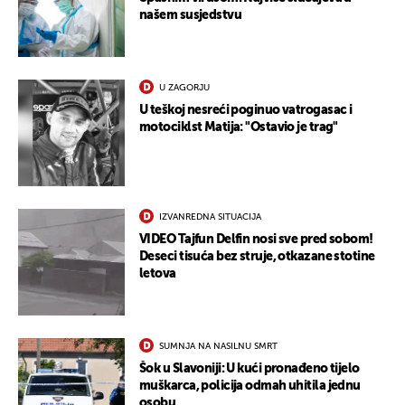
našem susjedstvu
U ZAGORJU
U teškoj nesreći poginuo vatrogasac i
motociklst Matija: "Ostavio je trag"
IZVANREDNA SITUACIJA
VIDEO Tajfun Delfin nosi sve pred sobom!
UKLJUČITE NOTIFIKACIJE
Deseci tisuća bez struje, otkazane stotine
letova
SUMNJA NA NASILNU SMRT
Šok u Slavoniji: U kući pronađeno tijelo
muškarca, policija odmah uhitila jednu
osobu