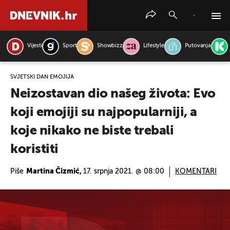
Vijesti
Sport
Showbizz
Lifestyle
Putovanja
PRETRAŽITE VIJESTI
SVJETSKI DAN EMOJIJA
Neizostavan dio našeg života: Evo
koji emojiji su najpopularniji, a
koje nikako ne biste trebali
koristiti
Piše
Martina Čizmić,
17. srpnja 2021. @ 08:00
KOMENTARI