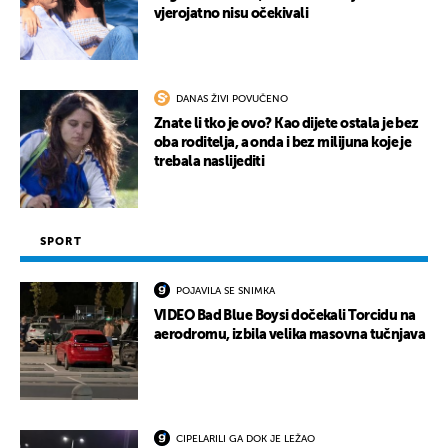
vjerojatno nisu očekivali
DANAS ŽIVI POVUČENO
Znate li tko je ovo? Kao dijete ostala je bez
oba roditelja, a onda i bez milijuna koje je
trebala naslijediti
SPORT
POJAVILA SE SNIMKA
VIDEO Bad Blue Boysi dočekali Torcidu na
aerodromu, izbila velika masovna tučnjava
CIPELARILI GA DOK JE LEŽAO