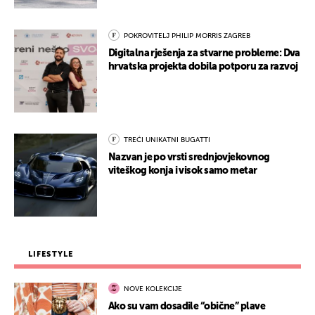
POKROVITELJ PHILIP MORRIS ZAGREB
Digitalna rješenja za stvarne probleme: Dva
hrvatska projekta dobila potporu za razvoj
TREĆI UNIKATNI BUGATTI
Nazvan je po vrsti srednjovjekovnog
viteškog konja i visok samo metar
LIFESTYLE
NOVE KOLEKCIJE
Ako su vam dosadile “obične” plave