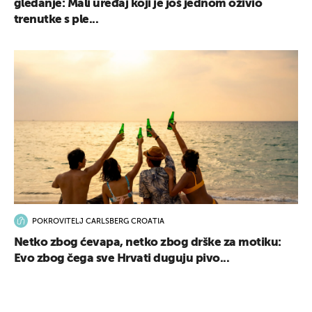
gledanje: Mali uređaj koji je još jednom oživio
trenutke s ple...
POKROVITELJ CARLSBERG CROATIA
Netko zbog ćevapa, netko zbog drške za motiku:
Evo zbog čega sve Hrvati duguju pivo...