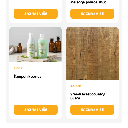
Melange povrće 300g
SAZNAJ VIŠE
SAZNAJ VIŠE
6,00 €
Šampon kopriva
42,00 €
Smeđi hrast country
uljeni
SAZNAJ VIŠE
SAZNAJ VIŠE