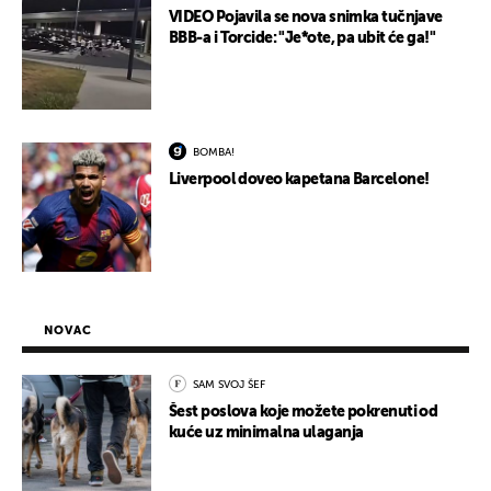
VIDEO Pojavila se nova snimka tučnjave
BBB-a i Torcide: "Je*ote, pa ubit će ga!"
BOMBA!
Liverpool doveo kapetana Barcelone!
NOVAC
SAM SVOJ ŠEF
Šest poslova koje možete pokrenuti od
kuće uz minimalna ulaganja