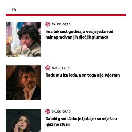
TV
DALEKI GRAD
Ima tek šest godina, a već je jedan od
najnagrađivanijih dječjih glumaca
NASLJEDNIK
Rade mu iza leđa, a on toga nije svjestan
DALEKI GRAD
Daleki grad: Jako je ljuta jer se miješa u
njezine stvari