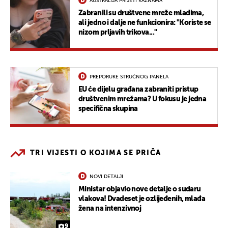
AUSTRALIJA PRIJETI KAZNAMA
Zabranili su društvene mreže mladima,
ali jedno i dalje ne funkcionira: "Koriste se
nizom prljavih trikova..."
PREPORUKE STRUČNOG PANELA
EU će dijelu građana zabraniti pristup
društvenim mrežama? U fokusu je jedna
specifična skupina
TRI VIJESTI O KOJIMA SE PRIČA
NOVI DETALJI
Ministar objavio nove detalje o sudaru
vlakova! Dvadeset je ozlijeđenih, mlađa
žena na intenzivnoj
9