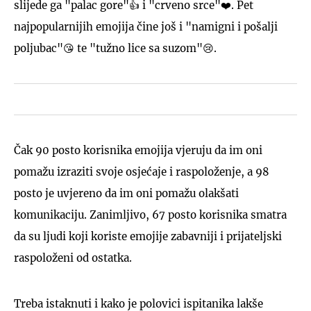
slijede ga "palac gore"👍 i "crveno srce"❤️. Pet
najpopularnijih emojija čine još i "namigni i pošalji
poljubac"😘 te "tužno lice sa suzom"😢.
Čak 90 posto korisnika emojija vjeruju da im oni
pomažu izraziti svoje osjećaje i raspoloženje, a 98
posto je uvjereno da im oni pomažu olakšati
komunikaciju. Zanimljivo, 67 posto korisnika smatra
da su ljudi koji koriste emojije zabavniji i prijateljski
raspoloženi od ostatka.
Treba istaknuti i kako je polovici ispitanika lakše