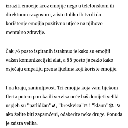
izraziti emocije kroz emojije nego u telefonskom ili
direktnom razgovoru, a isto toliko ih tvrdi da
korištenje emojija pozitivno utječe na njihovo
mentalno zdravlje.
Čak 76 posto ispitanih istaknuo je kako su emojiji
važan komunikacijski alat, a 88 posto je reklo kako
osjećaju empatiju prema ljudima koji koriste emojije.
I na kraju, zanimljivost. Tri emojija koja vam tijekom
flerta putem poruka ili servisa neće baš donijeti veliki
uspjeh su "patlidžan"🍆, "breskvica"🍑 i "klaun"🤡. Pa
ako želite biti zapamćeni, odaberite neke druge. Ponuda
je zaista velika.