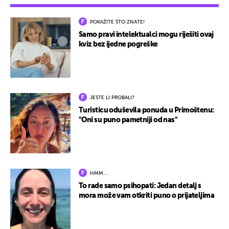
POKAŽITE ŠTO ZNATE!
Samo pravi intelektualci mogu riješiti ovaj
kviz bez ijedne pogreške
JESTE LI PROBALI?
Turisticu oduševila ponuda u Primoštenu:
"Oni su puno pametniji od nas"
HMM…
To rade samo psihopati: Jedan detalj s
mora može vam otkriti puno o prijateljima