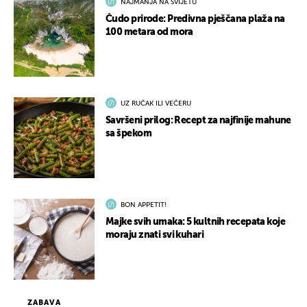
NAJMANJA NA SVIJETU
Čudo prirode: Predivna pješčana plaža na
100 metara od mora
UZ RUČAK ILI VEČERU
Savršeni prilog: Recept za najfinije mahune
sa špekom
BON APPETIT!
Majke svih umaka: 5 kultnih recepata koje
moraju znati svi kuhari
ZABAVA