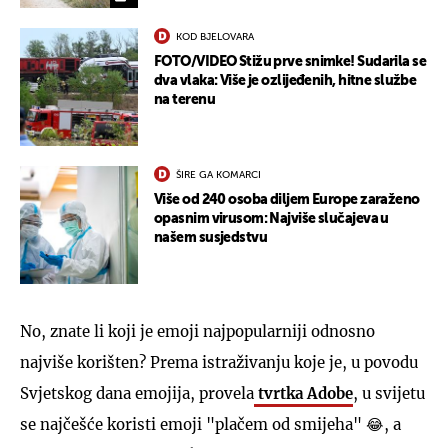
KOD BJELOVARA
FOTO/VIDEO Stižu prve snimke! Sudarila se
dva vlaka: Više je ozlijeđenih, hitne službe
na terenu
ŠIRE GA KOMARCI
Više od 240 osoba diljem Europe zaraženo
opasnim virusom: Najviše slučajeva u
našem susjedstvu
No, znate li koji je emoji najpopularniji odnosno
najviše korišten? Prema istraživanju koje je, u povodu
Svjetskog dana emojija, provela
tvrtka Adobe
, u svijetu
se najčešće koristi emoji "plačem od smijeha" 😂, a