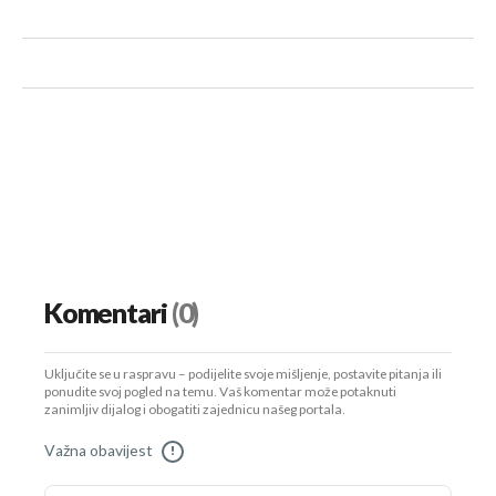
Komentari
(0)
Uključite se u raspravu – podijelite svoje mišljenje, postavite pitanja ili
ponudite svoj pogled na temu. Vaš komentar može potaknuti
zanimljiv dijalog i obogatiti zajednicu našeg portala.
Važna obavijest
!