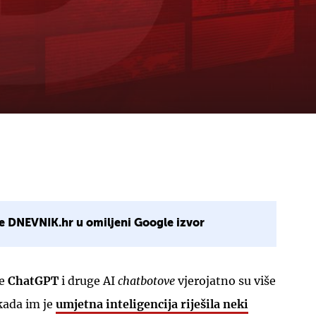
e DNEVNIK.hr u omiljeni Google izvor
te
ChatGPT
i druge AI
chatbotove
vjerojatno su više
kada im je
umjetna inteligencija riješila neki