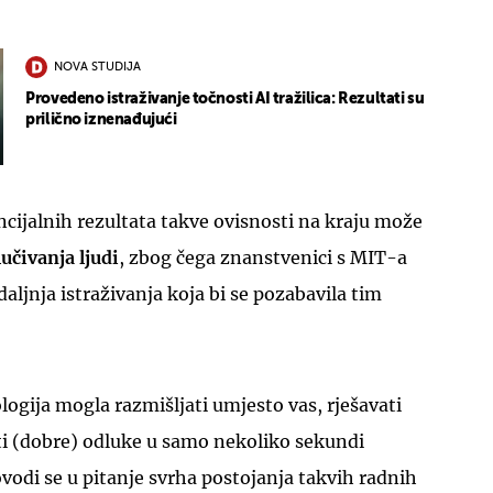
NOVA STUDIJA
Provedeno istraživanje točnosti AI tražilica: Rezultati su
prilično iznenađujući
cijalnih rezultata takve ovisnosti na kraju može
učivanja ljudi
, zbog čega znanstvenici s MIT-a
aljnja istraživanja koja bi se pozabavila tim
ologija mogla razmišljati umjesto vas, rješavati
ti (dobre) odluke u samo nekoliko sekundi
vodi se u pitanje svrha postojanja takvih radnih