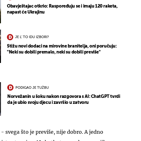
Obavještajac otkrio: Raspoređuju se i imaju 120 raketa,
napast će Ukrajinu
JE L' TO IDU IZBORI?
Stižu novi dodaci na mirovine branitelja, oni poručuju:
"Neki su dobili premalo, neki su dobili previše"
PODIGAO JE TUŽBU
Norvežanin u šoku nakon razgovora s AI: ChatGPT tvrdi
da je ubio svoju djecu i završio u zatvoru
- svega što je previše, nije dobro. A jedno