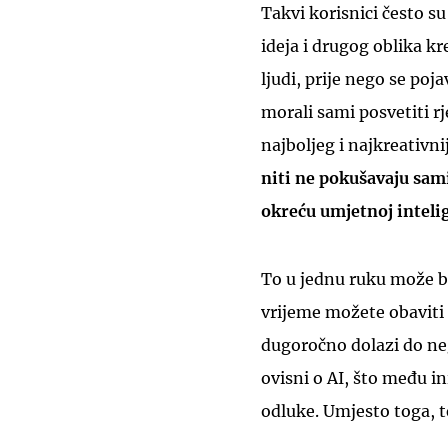
Takvi korisnici često su
ideja i drugog oblika k
ljudi, prije nego se poj
morali sami posvetiti 
najboljeg i najkreativni
niti ne pokušavaju sami
okreću umjetnoj intelig
To u jednu ruku može bi
vrijeme možete obaviti p
dugoročno dolazi do ne
ovisni o AI, što među i
odluke. Umjesto toga, te