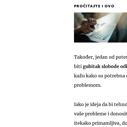
PROČITAJTE I OVO
Također, jedan od poten
biti
gubitak slobode odl
kažu kako su potrebna d
problemom.
Iako je ideja da bi tehn
vaše probleme i donosi
itekako primamljiva, do