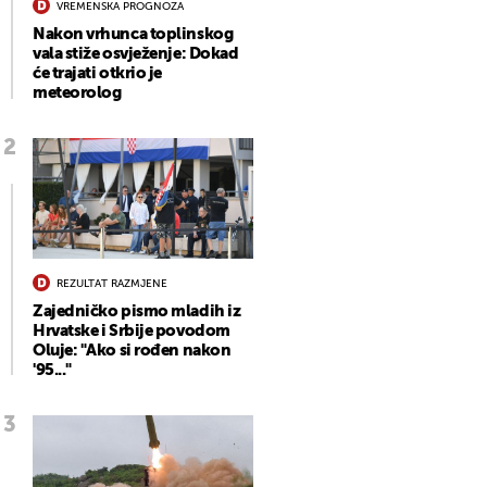
VREMENSKA PROGNOZA
Nakon vrhunca toplinskog
vala stiže osvježenje: Dokad
će trajati otkrio je
meteorolog
REZULTAT RAZMJENE
Zajedničko pismo mladih iz
Hrvatske i Srbije povodom
Oluje: "Ako si rođen nakon
'95..."