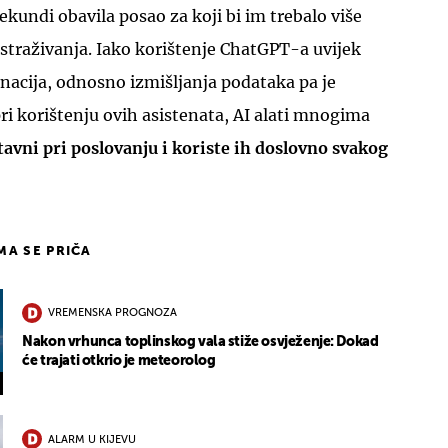
 sekundi obavila posao za koji bi im trebalo više
 istraživanja. Iako korištenje ChatGPT-a uvijek
nacija, odnosno izmišljanja podataka pa je
ri korištenju ovih asistenata, AI alati mnogima
tavni pri poslovanju i koriste ih doslovno svakog
IMA SE PRIČA
VREMENSKA PROGNOZA
Nakon vrhunca toplinskog vala stiže osvježenje: Dokad
će trajati otkrio je meteorolog
ALARM U KIJEVU