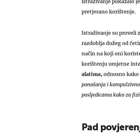
istraživanje pokazalo j
pretjerano korištenje.
Istraživanje su proveli
razdoblja dužeg od četi
način na koji oni korist
korištenju umjetne inte
alatima,
odnosno kako s
ponašanja i kompulzivnog
posljedicama kako za fizi
Pad povjerenj