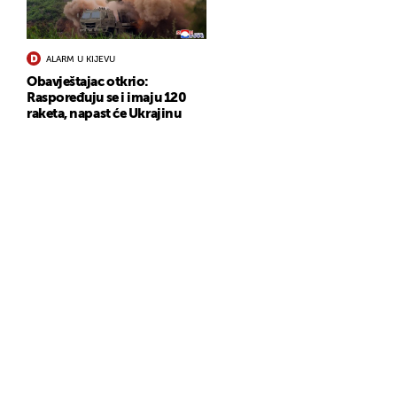
ALARM U KIJEVU
Obavještajac otkrio:
Raspoređuju se i imaju 120
raketa, napast će Ukrajinu