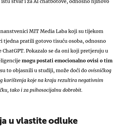
e istu stvar i za AI chatbotove, odnosno njihovo
 znanstvenici MIT Media Laba koji su tijekom
ri tjedna pratili gotovo tisuću osoba, odnosno
UKLJUČITE NOTIFIKACIJE
e ChatGPT. Pokazalo se da oni koji pretjeruju u
ligencije
mogu postati emocionalno ovisi o tim
u to objasnili u studiji, može doći do
ovisničkog
 korištenja koje na kraju rezultira negativnim
čku, tako i za psihosocijalnu dobrobit.
a u vlastite odluke