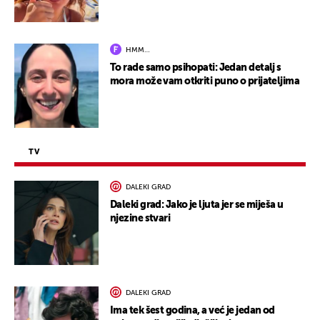
HMM…
To rade samo psihopati: Jedan detalj s
mora može vam otkriti puno o prijateljima
TV
DALEKI GRAD
Daleki grad: Jako je ljuta jer se miješa u
njezine stvari
DALEKI GRAD
Ima tek šest godina, a već je jedan od