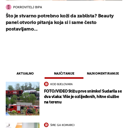
POKROVITELJ BIPA
Što je stvarno potrebno koži da zablista? Beauty
panel otvorio pitanja koja si i same često
postavljamo...
AKTUALNO
NAJČITANIJE
NAJKOMENTIRANIJE
KOD BJELOVARA
FOTO/VIDEO Stižu prve snimke! Sudarila se
dva vlaka: Više je ozlijeđenih, hitne službe
na terenu
ŠIRE GA KOMARCI