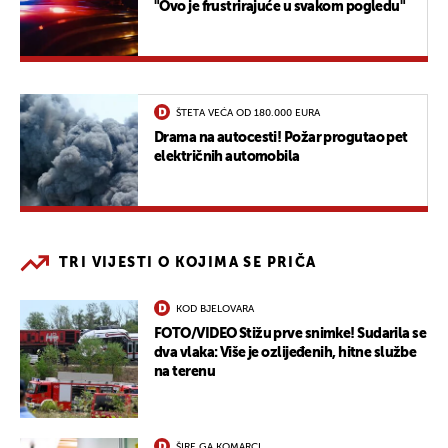
"Ovo je frustrirajuće u svakom pogledu"
ŠTETA VEĆA OD 180.000 EURA
Drama na autocesti! Požar progutao pet
električnih automobila
TRI VIJESTI O KOJIMA SE PRIČA
KOD BJELOVARA
FOTO/VIDEO Stižu prve snimke! Sudarila se
dva vlaka: Više je ozlijeđenih, hitne službe
na terenu
ŠIRE GA KOMARCI