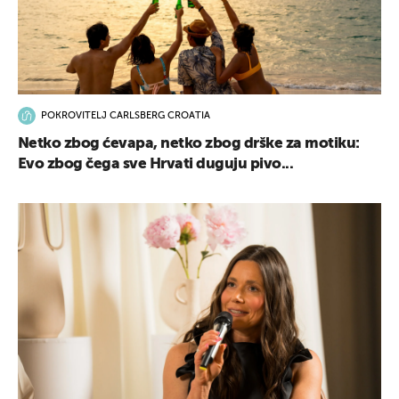
POKROVITELJ CARLSBERG CROATIA
Netko zbog ćevapa, netko zbog drške za motiku:
Evo zbog čega sve Hrvati duguju pivo...