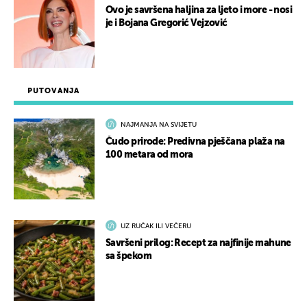
Ovo je savršena haljina za ljeto i more - nosi
je i Bojana Gregorić Vejzović
PUTOVANJA
NAJMANJA NA SVIJETU
Čudo prirode: Predivna pješčana plaža na
100 metara od mora
UZ RUČAK ILI VEČERU
Savršeni prilog: Recept za najfinije mahune
sa špekom