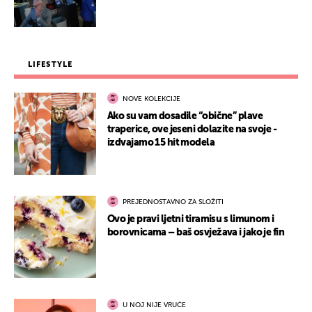
LIFESTYLE
NOVE KOLEKCIJE
Ako su vam dosadile “obične” plave
traperice, ove jeseni dolazite na svoje -
izdvajamo 15 hit modela
PREJEDNOSTAVNO ZA SLOŽITI
Ovo je pravi ljetni tiramisu s limunom i
borovnicama – baš osvježava i jako je fin
U NOJ NIJE VRUĆE