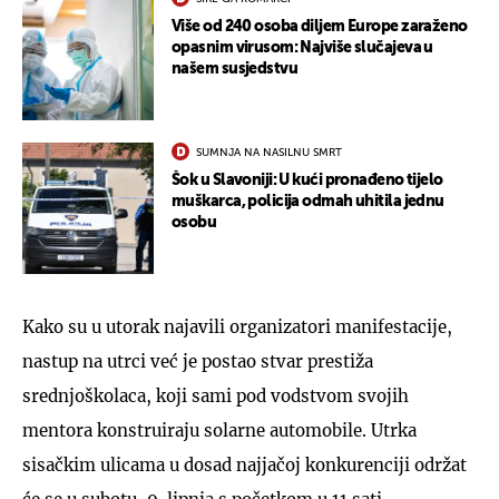
Više od 240 osoba diljem Europe zaraženo
opasnim virusom: Najviše slučajeva u
našem susjedstvu
SUMNJA NA NASILNU SMRT
Šok u Slavoniji: U kući pronađeno tijelo
muškarca, policija odmah uhitila jednu
osobu
Kako su u utorak najavili organizatori manifestacije,
nastup na utrci već je postao stvar prestiža
srednjoškolaca, koji sami pod vodstvom svojih
mentora konstruiraju solarne automobile. Utrka
sisačkim ulicama u dosad najjačoj konkurenciji održat