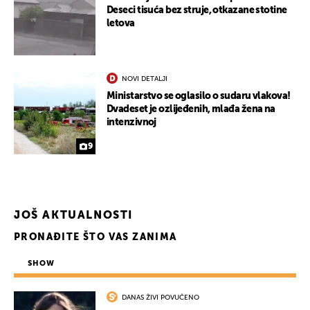
Deseci tisuća bez struje, otkazane stotine
letova
NOVI DETALJI
Ministarstvo se oglasilo o sudaru vlakova!
Dvadeset je ozlijeđenih, mlađa žena na
intenzivnoj
9
JOŠ AKTUALNOSTI
PRONAĐITE ŠTO VAS ZANIMA
SHOW
DANAS ŽIVI POVUČENO