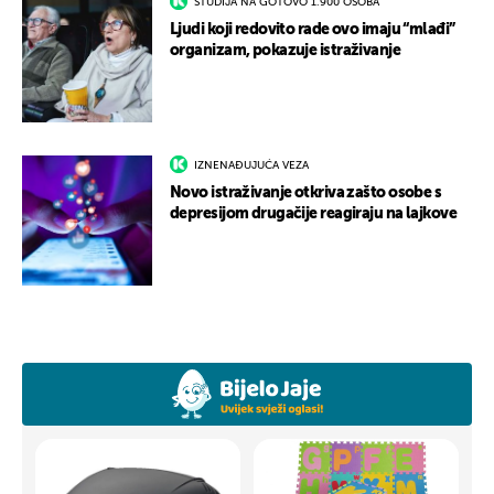
STUDIJA NA GOTOVO 1.900 OSOBA
Ljudi koji redovito rade ovo imaju “mlađi”
organizam, pokazuje istraživanje
IZNENAĐUJUĆA VEZA
Novo istraživanje otkriva zašto osobe s
depresijom drugačije reagiraju na lajkove