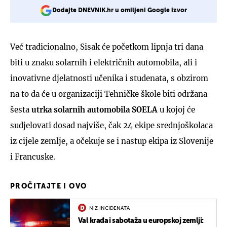
Dodajte DNEVNIK.hr u omiljeni Google izvor
Već tradicionalno, Sisak će početkom lipnja tri dana
biti u znaku solarnih i električnih automobila, ali i
inovativne djelatnosti učenika i studenata, s obzirom
na to da će u organizaciji Tehničke škole biti održana
šesta
utrka solarnih automobila SOELA
u kojoj će
sudjelovati dosad najviše, čak 24 ekipe srednjoškolaca
iz cijele zemlje, a očekuje se i nastup ekipa iz Slovenije
i Francuske.
PROČITAJTE I OVO
NIZ INCIDENATA
Val krađa i sabotaža u europskoj zemlji: