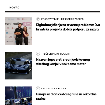
NOVAC
POKROVITELJ PHILIP MORRIS ZAGREB
Digitalna rješenja za stvarne probleme: Dva
hrvatska projekta dobila potporu za razvoj
TREĆI UNIKATNI BUGATTI
Nazvan je po vrsti srednjovjekovnog
viteškog konja i visok samo metar
OVO JE 10 NAJBOLJIH
Europske dionice dosegnule su rekordne
razine