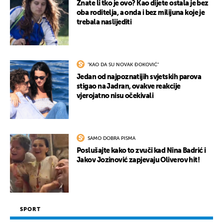
Znate li tko je ovo? Kao dijete ostala je bez
oba roditelja, a onda i bez milijuna koje je
trebala naslijediti
"KAO DA SU NOVAK ĐOKOVIĆ"
Jedan od najpoznatijih svjetskih parova
stigao na Jadran, ovakve reakcije
vjerojatno nisu očekivali
SAMO DOBRA PISMA
Poslušajte kako to zvuči kad Nina Badrić i
Jakov Jozinović zapjevaju Oliverov hit!
SPORT