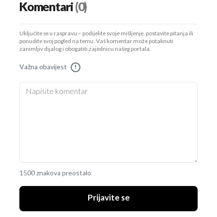
Komentari
(0)
Uključite se u raspravu – podijelite svoje mišljenje, postavite pitanja ili
ponudite svoj pogled na temu. Vaš komentar može potaknuti
zanimljiv dijalog i obogatiti zajednicu našeg portala.
Važna obavijest
!
1500 znakova preostalo
Prijavite se