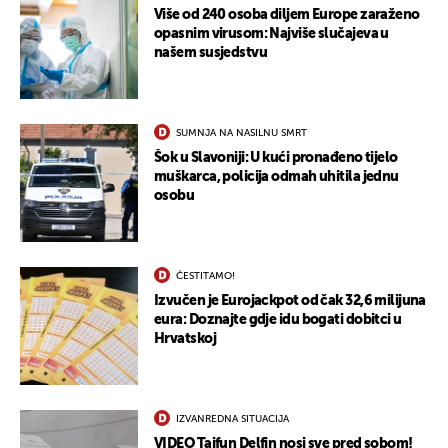
Više od 240 osoba diljem Europe zaraženo
opasnim virusom: Najviše slučajeva u
našem susjedstvu
SUMNJA NA NASILNU SMRT
Šok u Slavoniji: U kući pronađeno tijelo
muškarca, policija odmah uhitila jednu
osobu
ČESTITAMO!
Izvučen je Eurojackpot od čak 32,6 milijuna
eura: Doznajte gdje idu bogati dobitci u
Hrvatskoj
UKLJUČITE NOTIFIKACIJE
IZVANREDNA SITUACIJA
VIDEO Tajfun Delfin nosi sve pred sobom!