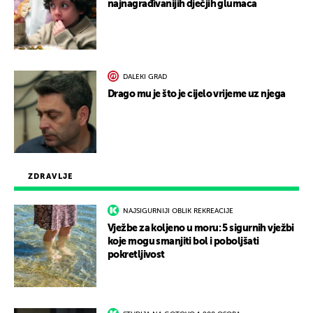
najnagrađivanijih dječjih glumaca
DALEKI GRAD
Drago mu je što je cijelo vrijeme uz njega
ZDRAVLJE
NAJSIGURNIJI OBLIK REKREACIJE
Vježbe za koljeno u moru: 5 sigurnih vježbi
koje mogu smanjiti bol i poboljšati
pokretljivost