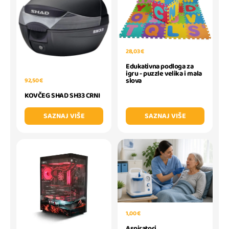
28,03 €
Edukativna podloga za
igru - puzzle velika i mala
slova
92,50 €
KOVČEG SHAD SH33 CRNI
SAZNAJ VIŠE
SAZNAJ VIŠE
1,00 €
Aspiratori