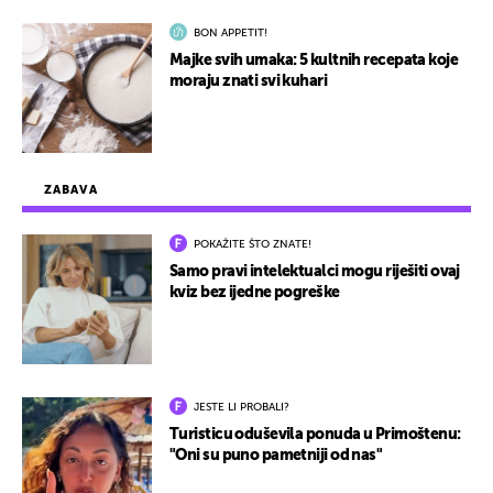
BON APPETIT!
Majke svih umaka: 5 kultnih recepata koje
moraju znati svi kuhari
ZABAVA
POKAŽITE ŠTO ZNATE!
Samo pravi intelektualci mogu riješiti ovaj
kviz bez ijedne pogreške
JESTE LI PROBALI?
Turisticu oduševila ponuda u Primoštenu:
"Oni su puno pametniji od nas"