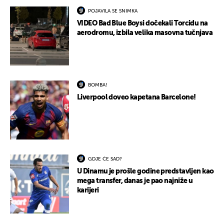
POJAVILA SE SNIMKA
VIDEO Bad Blue Boysi dočekali Torcidu na
aerodromu, izbila velika masovna tučnjava
BOMBA!
Liverpool doveo kapetana Barcelone!
GDJE ĆE SAD?
U Dinamu je prošle godine predstavljen kao
mega transfer, danas je pao najniže u
karijeri