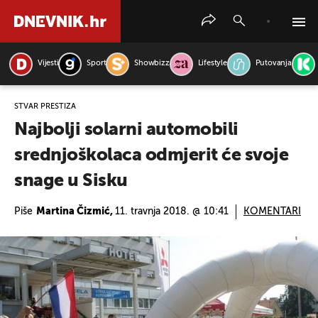
Vijesti
Sport
Showbizz
Lifestyle
Putovanja
PRETRAŽITE VIJESTI
STVAR PRESTIŽA
Najbolji solarni automobili
srednjoškolaca odmjerit će svoje
snage u Sisku
Piše
Martina Čizmić,
11. travnja 2018. @ 10:41
KOMENTARI