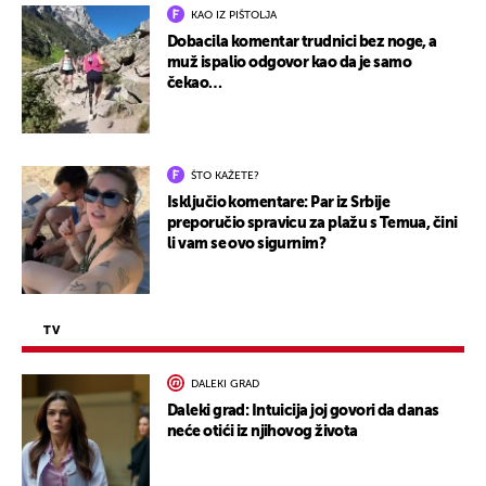
KAO IZ PIŠTOLJA
Dobacila komentar trudnici bez noge, a
muž ispalio odgovor kao da je samo
čekao…
ŠTO KAŽETE?
Isključio komentare: Par iz Srbije
preporučio spravicu za plažu s Temua, čini
li vam se ovo sigurnim?
TV
DALEKI GRAD
Daleki grad: Intuicija joj govori da danas
neće otići iz njihovog života