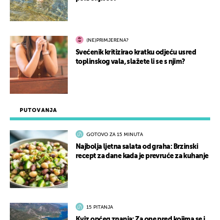
(NE)PRIMJERENA?
Svećenik kritizirao kratku odjeću usred
toplinskog vala, slažete li se s njim?
PUTOVANJA
GOTOVO ZA 15 MINUTA
Najbolja ljetna salata od graha: Brzinski
recept za dane kada je prevruće za kuhanje
15 PITANJA
Kviz općeg znanja: Za one pred kojima se i