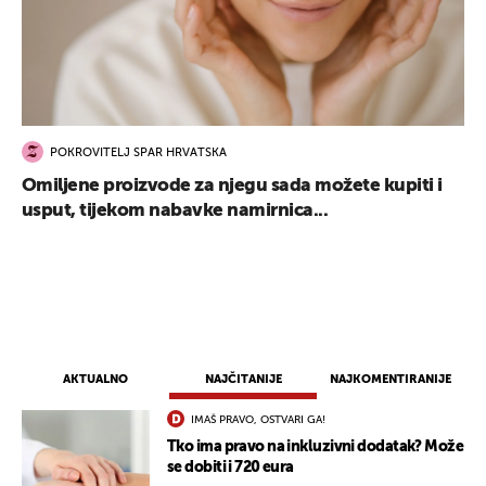
POKROVITELJ SPAR HRVATSKA
Omiljene proizvode za njegu sada možete kupiti i
usput, tijekom nabavke namirnica...
AKTUALNO
NAJČITANIJE
NAJKOMENTIRANIJE
IMAŠ PRAVO, OSTVARI GA!
Tko ima pravo na inkluzivni dodatak? Može
se dobiti i 720 eura