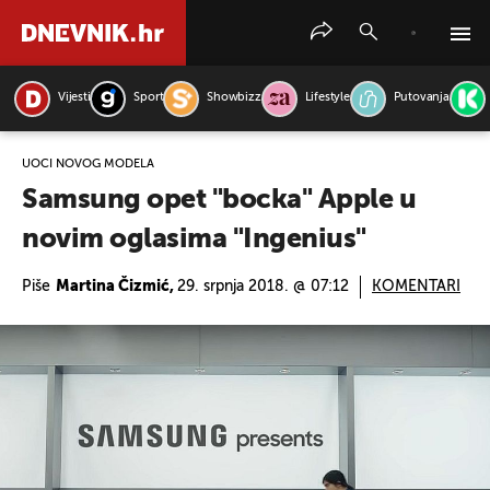
Vijesti
Sport
Showbizz
Lifestyle
Putovanja
PRETRAŽITE VIJESTI
UOČI NOVOG MODELA
Samsung opet "bocka" Apple u
novim oglasima "Ingenius"
Piše
Martina Čizmić,
29. srpnja 2018. @ 07:12
KOMENTARI