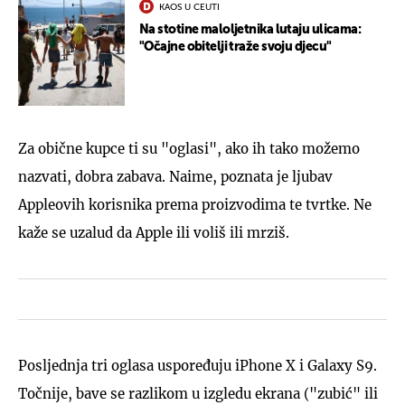
KAOS U CEUTI
Na stotine maloljetnika lutaju ulicama:
"Očajne obitelji traže svoju djecu"
Za obične kupce ti su "oglasi", ako ih tako možemo
nazvati, dobra zabava. Naime, poznata je ljubav
Appleovih korisnika prema proizvodima te tvrtke. Ne
kaže se uzalud da Apple ili voliš ili mrziš.
Posljednja tri oglasa uspoređuju iPhone X i Galaxy S9.
Točnije, bave se razlikom u izgledu ekrana ("zubić" ili