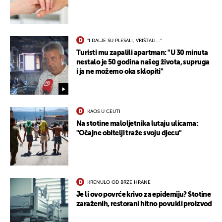
"I DALJE SU PLESALI, VRIŠTALI..."
Turisti mu zapalili apartman: "U 30 minuta
nestalo je 50 godina našeg života, supruga
i ja ne možemo oka sklopiti"
UKLJUČITE NOTIFIKACIJE
KAOS U CEUTI
Na stotine maloljetnika lutaju ulicama:
"Očajne obitelji traže svoju djecu"
KRENULO OD BRZE HRANE
Je li ovo povrće krivo za epidemiju? Stotine
zaraženih, restorani hitno povukli proizvod