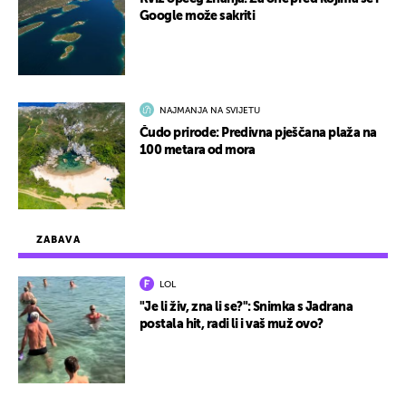
Google može sakriti
NAJMANJA NA SVIJETU
Čudo prirode: Predivna pješčana plaža na
100 metara od mora
ZABAVA
LOL
"Je li živ, zna li se?": Snimka s Jadrana
postala hit, radi li i vaš muž ovo?