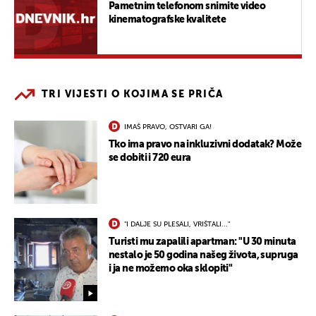
Pametnim telefonom snimite video
kinematografske kvalitete
TRI VIJESTI O KOJIMA SE PRIČA
IMAŠ PRAVO, OSTVARI GA!
Tko ima pravo na inkluzivni dodatak? Može
se dobiti i 720 eura
"I DALJE SU PLESALI, VRIŠTALI..."
Turisti mu zapalili apartman: "U 30 minuta
nestalo je 50 godina našeg života, supruga
i ja ne možemo oka sklopiti"