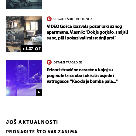
STIGAO I ŠOK S BOOKINGA
VIDEO Gošća izazvala požar luksuznog
apartmana. Vlasnik: "Dok je gorjelo, smijali
su se, pili i pokazivali mi srednji prst"
1:27
7
DETALJI TRAGEDIJE
Prizori stravične nesreće u kojoj su
poginule tri osobe šokirali susjede i
vatrogasce: "Kao da je bomba pala..."
JOŠ AKTUALNOSTI
PRONAĐITE ŠTO VAS ZANIMA