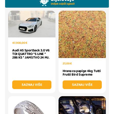
47.900,00 €
Audi A5 Sportback 3.0 V6
TDI QUATTRO *S LINE *
286 KS * JAMSTVO 24 MJ.
27,00 €
Hrana za papige 4kg Tutti
Frutti Bird Supreme
SAZNAJ VIŠE
SAZNAJ VIŠE