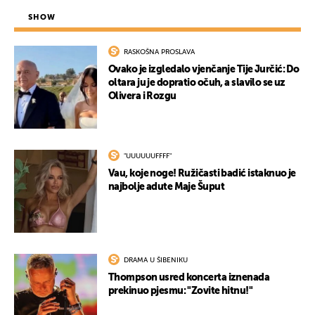
SHOW
RASKOŠNA PROSLAVA
Ovako je izgledalo vjenčanje Tije Jurčić: Do
oltara ju je dopratio očuh, a slavilo se uz
Olivera i Rozgu
"UUUUUUFFFF"
Vau, koje noge! Ružičasti badić istaknuo je
najbolje adute Maje Šuput
DRAMA U ŠIBENIKU
Thompson usred koncerta iznenada
prekinuo pjesmu: "Zovite hitnu!"