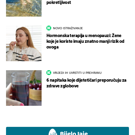
pokretljivost
NOVO ISTRAŽIVANJE
Hormonska terapija u menopauzi: Žene
koje je koriste imaju znatno manji rizik od
ovoga
VRIJEDI IH UVRSTITI U PREHRANU
6 napitaka koje dijetetičari preporučuju za
zdrave zglobove