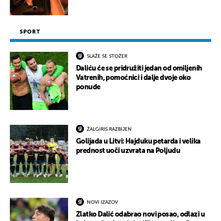
SPORT
SLAŽE SE STOŽER
Daliću će se pridružiti jedan od omiljenih
Vatrenih, pomoćnici i dalje dvoje oko
ponude
ŽALGIRIS RAZBIJEN
Golijada u Litvi: Hajduku petarda i velika
prednost uoči uzvrata na Poljudu
NOVI IZAZOV
Zlatko Dalić odabrao novi posao, odlazi u