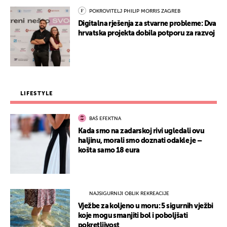
POKROVITELJ PHILIP MORRIS ZAGREB
Digitalna rješenja za stvarne probleme: Dva
hrvatska projekta dobila potporu za razvoj
LIFESTYLE
BAŠ EFEKTNA
Kada smo na zadarskoj rivi ugledali ovu
haljinu, morali smo doznati odakle je –
košta samo 18 eura
NAJSIGURNIJI OBLIK REKREACIJE
Vježbe za koljeno u moru: 5 sigurnih vježbi
koje mogu smanjiti bol i poboljšati
pokretljivost