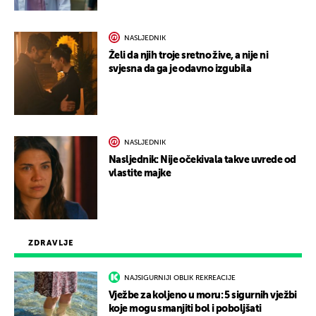
NASLJEDNIK
Želi da njih troje sretno žive, a nije ni
svjesna da ga je odavno izgubila
NASLJEDNIK
Nasljednik: Nije očekivala takve uvrede od
vlastite majke
ZDRAVLJE
NAJSIGURNIJI OBLIK REKREACIJE
Vježbe za koljeno u moru: 5 sigurnih vježbi
koje mogu smanjiti bol i poboljšati