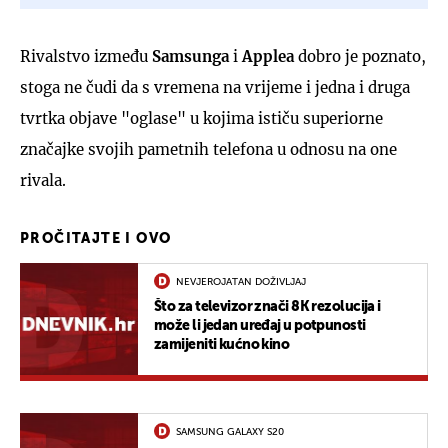
Rivalstvo između
Samsunga
i
Applea
dobro je poznato,
stoga ne čudi da s vremena na vrijeme i jedna i druga
tvrtka objave "oglase" u kojima ističu superiorne
značajke svojih pametnih telefona u odnosu na one
rivala.
PROČITAJTE I OVO
NEVJEROJATAN DOŽIVLJAJ
Što za televizor znači 8K rezolucija i
može li jedan uređaj u potpunosti
zamijeniti kućno kino
SAMSUNG GALAXY S20