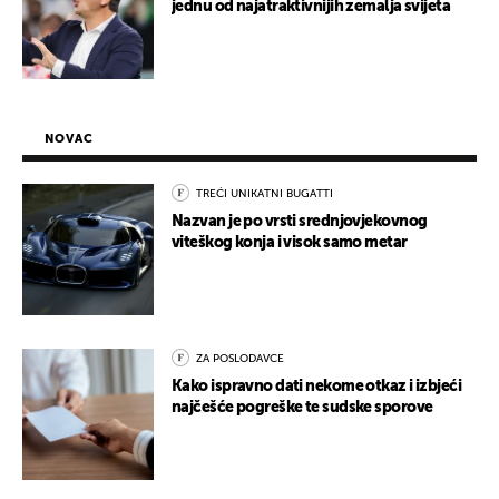
jednu od najatraktivnijih zemalja svijeta
NOVAC
TREĆI UNIKATNI BUGATTI
Nazvan je po vrsti srednjovjekovnog
viteškog konja i visok samo metar
ZA POSLODAVCE
Kako ispravno dati nekome otkaz i izbjeći
najčešće pogreške te sudske sporove