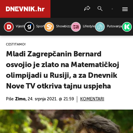
Vijesti
Sport
Showbizz
Lifestyle
Putovanja
PRETRAŽITE VIJESTI
ČESTITAMO!
Mladi Zagrepčanin Bernard
osvojio je zlato na Matematičkoj
olimpijadi u Rusiji, a za Dnevnik
Nove TV otkriva tajnu uspjeha
Piše
Zimo,
24. srpnja 2021. @ 21:59
KOMENTARI