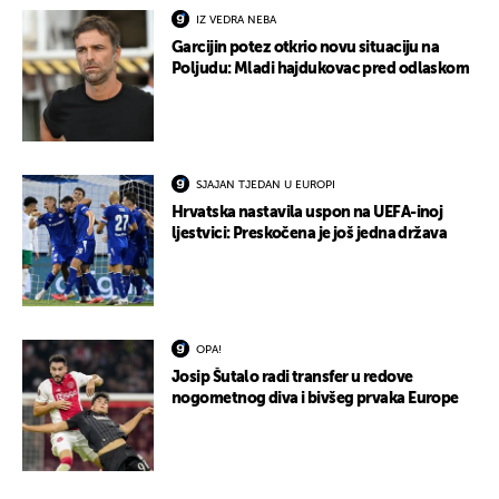
IZ VEDRA NEBA
Garcijin potez otkrio novu situaciju na
Poljudu: Mladi hajdukovac pred odlaskom
SJAJAN TJEDAN U EUROPI
Hrvatska nastavila uspon na UEFA-inoj
ljestvici: Preskočena je još jedna država
OPA!
Josip Šutalo radi transfer u redove
nogometnog diva i bivšeg prvaka Europe