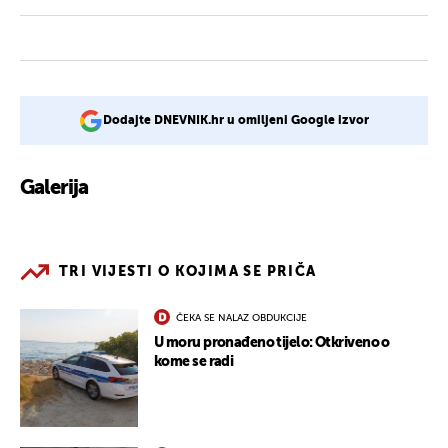
Dodajte DNEVNIK.hr u omiljeni Google izvor
Galerija
1
TRI VIJESTI O KOJIMA SE PRIČA
ČEKA SE NALAZ OBDUKCIJE
U moru pronađeno tijelo: Otkriveno o
kome se radi