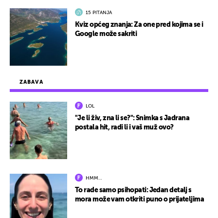
15 PITANJA
Kviz općeg znanja: Za one pred kojima se i
Google može sakriti
ZABAVA
LOL
"Je li živ, zna li se?": Snimka s Jadrana
postala hit, radi li i vaš muž ovo?
HMM…
To rade samo psihopati: Jedan detalj s
mora može vam otkriti puno o prijateljima