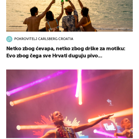
POKROVITELJ CARLSBERG CROATIA
Netko zbog ćevapa, netko zbog drške za motiku:
Evo zbog čega sve Hrvati duguju pivo...