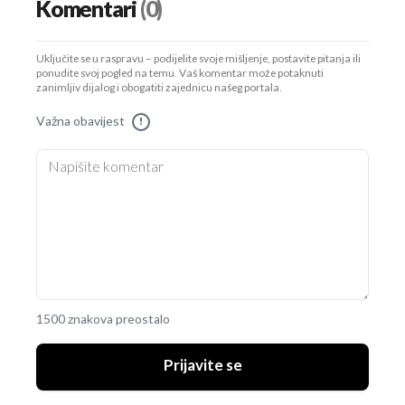
Komentari
(0)
Uključite se u raspravu – podijelite svoje mišljenje, postavite pitanja ili
ponudite svoj pogled na temu. Vaš komentar može potaknuti
zanimljiv dijalog i obogatiti zajednicu našeg portala.
Važna obavijest
!
1500 znakova preostalo
Prijavite se