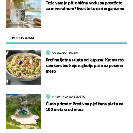
Teže vam je piti običnu vodu pa posežete
za mineralnom? Evo što to čini organizmu
PUTOVANJA
OBVEZNO PROBATI!
Prefina ljetna salata od kupusa: Kremasto
savršenstvo koje najbolje paše uz pečeno
meso
NAJMANJA NA SVIJETU
Čudo prirode: Predivna pješčana plaža na
100 metara od mora