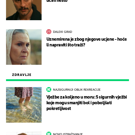
učini nešto
DALEKI GRAD
Uznemirena je zbog njegove ucjene - hoće
li napraviti što traži?
ZDRAVLJE
NAJSIGURNIJI OBLIK REKREACIJE
Vježbe za koljeno u moru: 5 sigurnih vježbi
koje mogu smanjiti bol i poboljšati
pokretljivost
NOVO ISTRAŽIVANJE