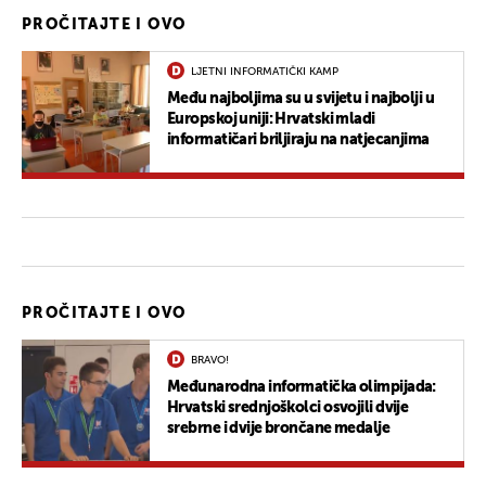
PROČITAJTE I OVO
LJETNI INFORMATIČKI KAMP
Među najboljima su u svijetu i najbolji u
Europskoj uniji: Hrvatski mladi
informatičari briljiraju na natjecanjima
PROČITAJTE I OVO
BRAVO!
Međunarodna informatička olimpijada:
Hrvatski srednjoškolci osvojili dvije
srebrne i dvije brončane medalje