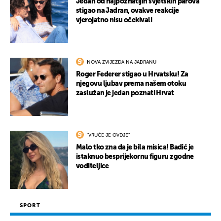
Jedan od najpoznatijih svjetskih parova
stigao na Jadran, ovakve reakcije
vjerojatno nisu očekivali
NOVA ZVIJEZDA NA JADRANU
Roger Federer stigao u Hrvatsku! Za
njegovu ljubav prema našem otoku
zaslužan je jedan poznati Hrvat
"VRUĆE JE OVDJE"
Malo tko zna da je bila misica! Badić je
istaknuo besprijekornu figuru zgodne
voditeljice
SPORT