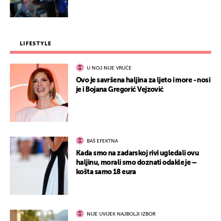
LIFESTYLE
U NOJ NIJE VRUĆE
Ovo je savršena haljina za ljeto i more - nosi
je i Bojana Gregorić Vejzović
BAŠ EFEKTNA
Kada smo na zadarskoj rivi ugledali ovu
haljinu, morali smo doznati odakle je –
košta samo 18 eura
NIJE UVIJEK NAJBOLJI IZBOR