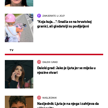
ZAMJERATE LI JOJ?
"Koja kuja…": Snašla se na hrvatskoj
granici, ali gledatelji su podijeljeni
TV
DALEKI GRAD
Daleki grad: Jako je ljuta jer se miješa u
njezine stvari
NASLJEDNIK
Nasljednik: Ljuta je na njega i zahtjeva da