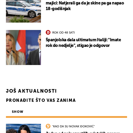
majici: Natjerali ga da je skine pa ga napao
18-godišnjak
ROK OD 48 SATI
Španjolska dala ultimatum Italiji: "Imate
rok do nedjelje", stigao je odgovor
JOŠ AKTUALNOSTI
PRONAĐITE ŠTO VAS ZANIMA
SHOW
"KAO DA SU NOVAK ĐOKOVIĆ"