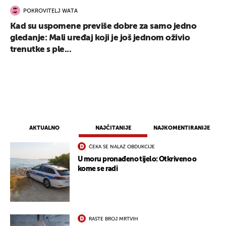
POKROVITELJ WATA
Kad su uspomene previše dobre za samo jedno
gledanje: Mali uređaj koji je još jednom oživio
trenutke s ple...
AKTUALNO
NAJČITANIJE
NAJKOMENTIRANIJE
ČEKA SE NALAZ OBDUKCIJE
U moru pronađeno tijelo: Otkriveno o
kome se radi
RASTE BROJ MRTVIH