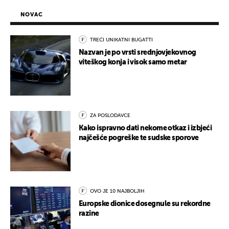
NOVAC
TREĆI UNIKATNI BUGATTI
Nazvan je po vrsti srednjovjekovnog
viteškog konja i visok samo metar
ZA POSLODAVCE
Kako ispravno dati nekome otkaz i izbjeći
najčešće pogreške te sudske sporove
OVO JE 10 NAJBOLJIH
Europske dionice dosegnule su rekordne
razine