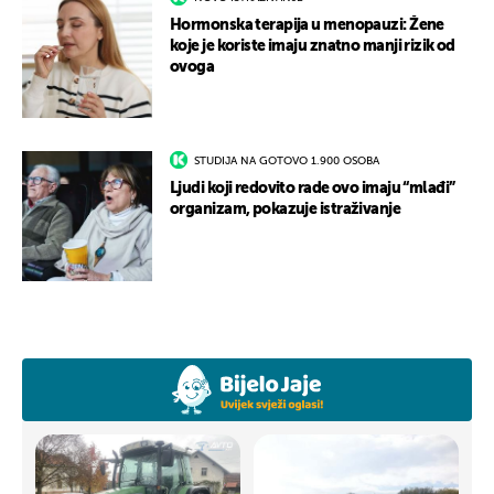
Hormonska terapija u menopauzi: Žene
koje je koriste imaju znatno manji rizik od
ovoga
STUDIJA NA GOTOVO 1.900 OSOBA
Ljudi koji redovito rade ovo imaju “mlađi”
organizam, pokazuje istraživanje