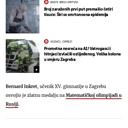
RASTE BROJ MRTVIH
Broj zaraženih prvi put premašio četiri
tisuće: Širi se smrtonosna epidemija
VOZAČI, OPREZ!
Prometna nesreća na A1! Vatrogasci i
hitnjaci izvlačili ozlijeđenog. Velika kolona
u smjeru Zagreba
Bernard Inkret
, učenik XV. gimnazije u Zagrebu
osvojio je zlatnu medalju na
Matematičkoj olimpijadi u
Rusiji
.