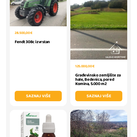
28.500,00 €
Fendt 308c izvrstan
125.000,00 €
Građevinsko zemljište za
hale, Bedenica, pored
Komina, 5.000 m2
SAZNAJ VIŠE
SAZNAJ VIŠE