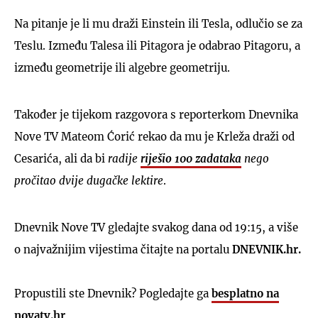
Na pitanje je li mu draži Einstein ili Tesla, odlučio se za
Teslu. Između Talesa ili Pitagora je odabrao Pitagoru, a
između geometrije ili algebre geometriju.
Također je tijekom razgovora s reporterkom Dnevnika
Nove TV Mateom Ćorić rekao da mu je Krleža draži od
Cesarića, ali da bi
radije
riješio 100 zadataka
nego
pročitao dvije dugačke lektire
.
Dnevnik Nove TV gledajte svakog dana od 19:15, a više
o najvažnijim vijestima čitajte na portalu
DNEVNIK.hr.
Propustili ste Dnevnik? Pogledajte ga
besplatno na
novatv.hr