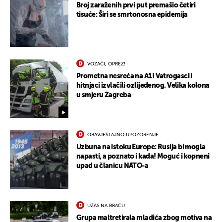
Broj zaraženih prvi put premašio četiri
tisuće: Širi se smrtonosna epidemija
VOZAČI, OPREZ!
Prometna nesreća na A1! Vatrogasci i
hitnjaci izvlačili ozlijeđenog. Velika kolona
u smjeru Zagreba
OBAVJEŠTAJNO UPOZORENJE
Uzbuna na istoku Europe: Rusija bi mogla
napasti, a poznato i kada! Moguć i kopneni
upad u članicu NATO-a
UKLJUČITE NOTIFIKACIJE
UŽAS NA BRAČU
Grupa maltretirala mladića zbog motiva na