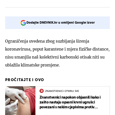
Dodajte DNEVNIK.hr u omiljeni Google izvor
Ograničenja uvedena zbog suzbijanja širenja
koronavirusa, poput karantene i mjera fizičke distance,
nisu smanjila naš kolektivni karbonski otisak niti su
ublažila klimatske promjene.
PROČITAJTE I OVO
ZNANSTVENICI OTKRILI SVE
Znanstvenici napokon objasnili kako i
zašto nastaju opasni krvni ugrušci
povezani s nekim cjepivima protiv
COVID-19