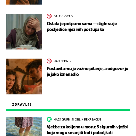
DALEKI GRAD
Ostala je potpuno sama – stigle su je
posljedice njezinih postupaka
NASLJEDNIK
Postavila mu je važno pitanje, a odgovor ju
je jako iznenadio
ZDRAVLJE
NAJSIGURNIJI OBLIK REKREACIJE
Vježbe za koljeno u moru: 5 sigurnih vježbi
koje mogu smanjiti bol i poboljšati