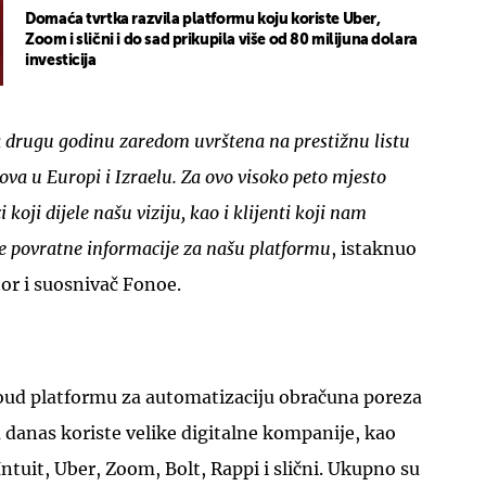
Domaća tvrtka razvila platformu koju koriste Uber,
Zoom i slični i do sad prikupila više od 80 milijuna dolara
investicija
 drugu godinu zaredom uvrštena na prestižnu listu
va u Europi i Izraelu. Za ovo visoko peto mjesto
UKLJUČITE NOTIFIKACIJE
 koji dijele našu viziju, kao i klijenti koji nam
e povratne informacije za našu platformu
, istaknuo
tor i suosnivač Fonoe.
loud platformu za automatizaciju obračuna poreza
u danas koriste velike digitalne kompanije, kao
 Intuit, Uber, Zoom, Bolt, Rappi i slični. Ukupno su