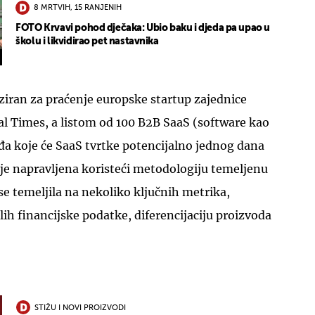
8 MRTVIH, 15 RANJENIH
FOTO Krvavi pohod dječaka: Ubio baku i djeda pa upao u
školu i likvidirao pet nastavnika
liziran za praćenje europske startup zajednice
al Times, a listom od 100 B2B SaaS (software kao
đa koje će SaaS tvrtke potencijalno jednog dana
a je napravljena koristeći metodologiju temeljenu
se temeljila na nekoliko ključnih metrika,
lih financijske podatke, diferencijaciju proizvoda
STIŽU I NOVI PROIZVODI