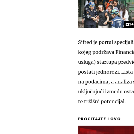
14
Sifted je portal specija
kojeg podržava Financi
usluga) startupa predvi
postati jednorozi. List
na podacima, a analiza 
uključujući između osta
te tržišni potencijal.
PROČITAJTE I OVO