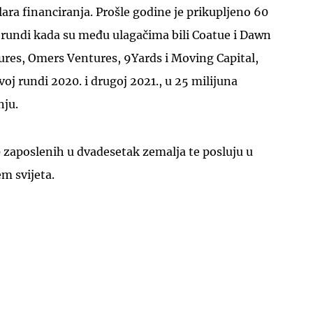
lara financiranja. Prošle godine je prikupljeno 60
j rundi kada su među ulagačima bili Coatue i Dawn
ntures, Omers Ventures, 9Yards i Moving Capital,
rvoj rundi 2020. i drugoj 2021., u 25 milijuna
nju.
 zaposlenih u dvadesetak zemalja te posluju u
em svijeta.