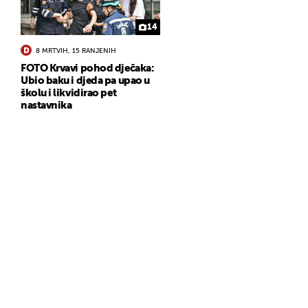
14
8 MRTVIH, 15 RANJENIH
FOTO Krvavi pohod dječaka:
Ubio baku i djeda pa upao u
školu i likvidirao pet
nastavnika