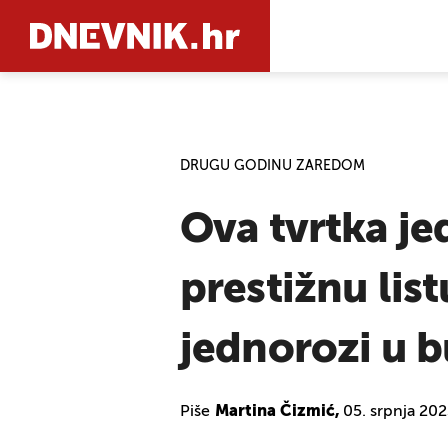
PRETRAŽIT
DRUGU GODINU ZAREDOM
Ova tvrtka je
prestižnu list
jednorozi u 
Piše
Martina Čizmić,
05. srpnja 202