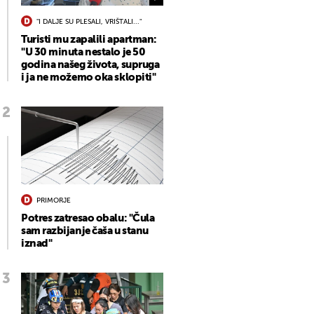
"I DALJE SU PLESALI, VRIŠTALI..."
Turisti mu zapalili apartman:
"U 30 minuta nestalo je 50
godina našeg života, supruga
i ja ne možemo oka sklopiti"
PRIMORJE
Potres zatresao obalu: "Čula
sam razbijanje čaša u stanu
iznad"