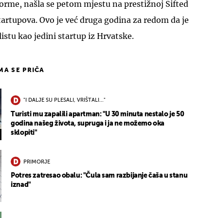
forme, našla se petom mjestu na prestižnoj Sifted
startupova. Ovo je već druga godina za redom da je
istu kao jedini startup iz Hrvatske.
IMA SE PRIČA
"I DALJE SU PLESALI, VRIŠTALI..."
Turisti mu zapalili apartman: "U 30 minuta nestalo je 50
godina našeg života, supruga i ja ne možemo oka
sklopiti"
PRIMORJE
Potres zatresao obalu: "Čula sam razbijanje čaša u stanu
iznad"