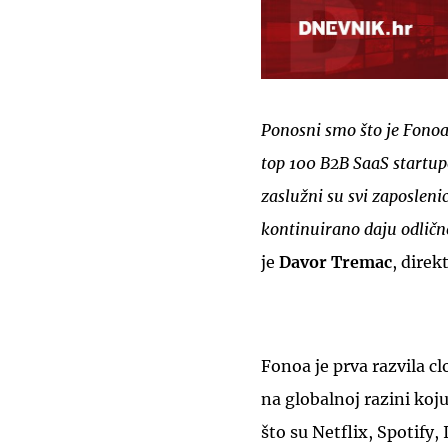
Ponosni smo što je Fonoa
top 100 B2B SaaS startupo
zaslužni su svi zaposlenici
kontinuirano daju odličn
je
Davor Tremac
, direk
Fonoa je prva razvila c
na globalnoj razini koj
što su Netflix, Spotify,