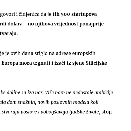
govori i činjenica da je
tih 500 startupova
rdi dolara - no njihova vrijednost ponajprije
stvaraju.
e je ovih dana stiglo na adrese europskih
e
Europa mora trgnuti i izaći iz sjene Silicijske
jske doline su iza nas. Više nam ne nedostaje ambicije
stala dom snažnih, novih poslovnih modela koji
 stvaraju poslove i poboljšavaju ljudske živote
, stoji