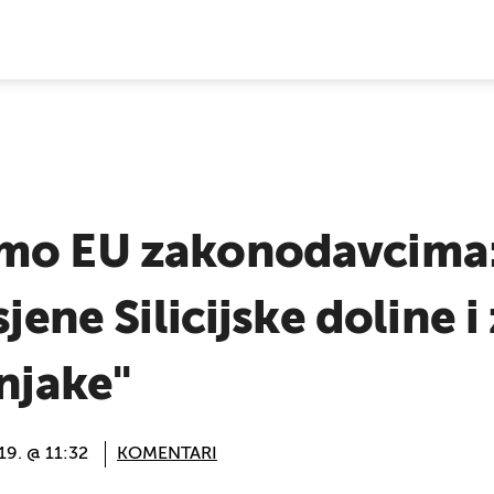
E VIJESTI
mo EU zakonodavcima:
sjene Silicijske doline i
čnjake"
019. @ 11:32
KOMENTARI