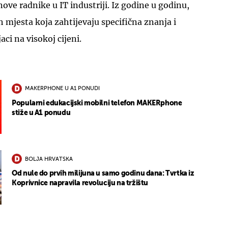
ove radnike u IT industriji. Iz godine u godinu,
h mjesta koja zahtijevaju specifična znanja i
aci na visokoj cijeni.
MAKERPHONE U A1 PONUDI
Popularni edukacijski mobilni telefon MAKERphone
stiže u A1 ponudu
BOLJA HRVATSKA
Od nule do prvih milijuna u samo godinu dana: Tvrtka iz
Koprivnice napravila revoluciju na tržištu