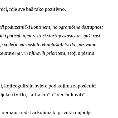
ici, nije sve baš tako pozitivno.
eći poduzetnički kontinent, no ograničena dostupnost
li i poticali njen rastući startup ekosustav, guši rast.
elji vodećih europskih tehnoloških tvrtki, pozivamo
e stave na vrh njihovih prioriteta
, stoji u pismu.
, koji reguliraju uvjete pod kojima zaposlenici
jela u tvrtki, "arhaični" i "neučinkoviti".
 nemaju sredstva kojima bi privukli najbolje