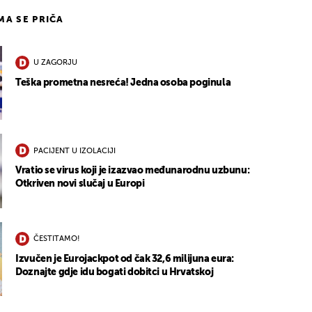
IMA SE PRIČA
U ZAGORJU
Teška prometna nesreća! Jedna osoba poginula
PACIJENT U IZOLACIJI
Vratio se virus koji je izazvao međunarodnu uzbunu:
Otkriven novi slučaj u Europi
ČESTITAMO!
Izvučen je Eurojackpot od čak 32,6 milijuna eura:
Doznajte gdje idu bogati dobitci u Hrvatskoj