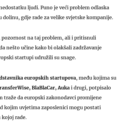
edostatku ljudi. Puno je veći problem odlaska
sku dolinu, gdje rade za velike svjetske kompanije.
pozornost na taj problem, ali i pritisnuli
a nešto učine kako bi olakšali zadržavanje
UKLJUČITE NOTIFIKACIJE
opski startupi udružili su snage.
dstavnika europskih startupova
, među kojima su
ransferWise, BlaBlaCar, Auka
i drugi, potpisalo
m traže da europski zakonodavci promijene
 od kojim uvjetima zaposlenici mogu postati
 kojoj rade.