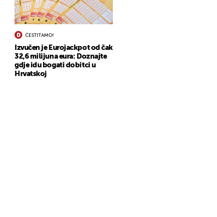
ČESTITAMO!
Izvučen je Eurojackpot od čak
32,6 milijuna eura: Doznajte
gdje idu bogati dobitci u
Hrvatskoj