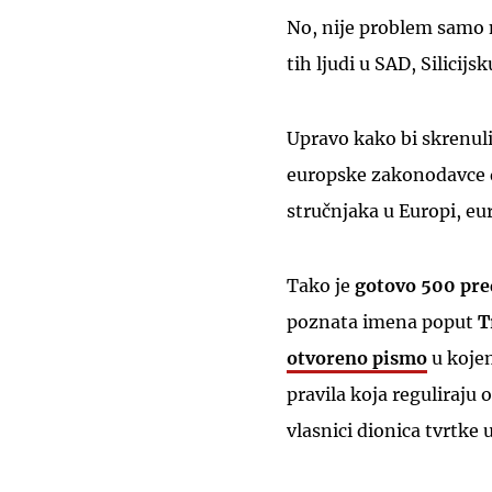
No, nije problem samo n
tih ljudi u SAD, Silicij
Upravo kako bi skrenuli 
europske zakonodavce d
stručnjaka u Europi, eur
Tako je
gotovo 500 pre
poznata imena poput
T
otvoreno pismo
u koje
pravila koja reguliraju
vlasnici dionica tvrtke u