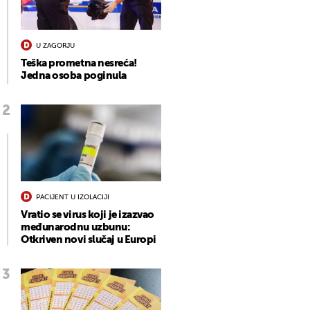
U ZAGORJU
Teška prometna nesreća!
Jedna osoba poginula
PACIJENT U IZOLACIJI
Vratio se virus koji je izazvao
međunarodnu uzbunu:
Otkriven novi slučaj u Europi