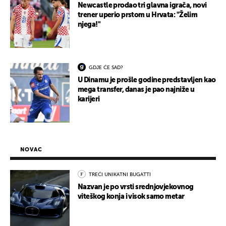
Newcastle prodao tri glavna igrača, novi
trener uperio prstom u Hrvata: "Želim
njega!"
GDJE ĆE SAD?
U Dinamu je prošle godine predstavljen kao
mega transfer, danas je pao najniže u
karijeri
NOVAC
TREĆI UNIKATNI BUGATTI
Nazvan je po vrsti srednjovjekovnog
viteškog konja i visok samo metar