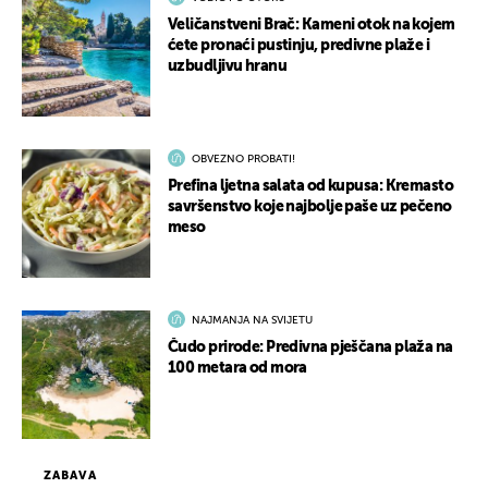
Veličanstveni Brač: Kameni otok na kojem
ćete pronaći pustinju, predivne plaže i
uzbudljivu hranu
OBVEZNO PROBATI!
Prefina ljetna salata od kupusa: Kremasto
savršenstvo koje najbolje paše uz pečeno
meso
NAJMANJA NA SVIJETU
Čudo prirode: Predivna pješčana plaža na
100 metara od mora
ZABAVA