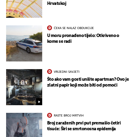
Hrvatskoj
ČEKA SE NALAZ OBDUKCIJE
U moru pronađeno tijelo: Otkriveno o
kome se radi
VRIJEDNI SAVJETI
Što ako vam gosti unište apartman? Ovo je
zlatni papir koji može biti od pomoći
RASTE BROJ MRTVIH
Broj zaraženih prvi put premašio četiri
tisuće: Širi se smrtonosna epidemija