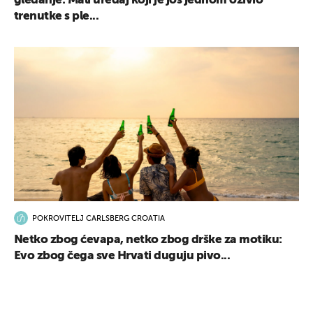
gledanje: Mali uređaj koji je još jednom oživio
trenutke s ple...
POKROVITELJ CARLSBERG CROATIA
Netko zbog ćevapa, netko zbog drške za motiku:
Evo zbog čega sve Hrvati duguju pivo...