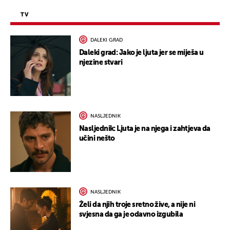
TV
DALEKI GRAD
Daleki grad: Jako je ljuta jer se miješa u
njezine stvari
NASLJEDNIK
Nasljednik: Ljuta je na njega i zahtjeva da
učini nešto
NASLJEDNIK
Želi da njih troje sretno žive, a nije ni
svjesna da ga je odavno izgubila