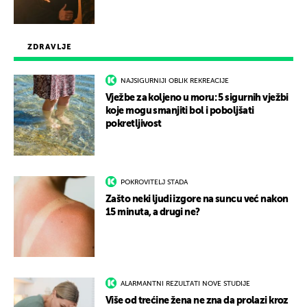
ZDRAVLJE
NAJSIGURNIJI OBLIK REKREACIJE
Vježbe za koljeno u moru: 5 sigurnih vježbi
koje mogu smanjiti bol i poboljšati
pokretljivost
POKROVITELJ STADA
Zašto neki ljudi izgore na suncu već nakon
15 minuta, a drugi ne?
ALARMANTNI REZULTATI NOVE STUDIJE
Više od trećine žena ne zna da prolazi kroz