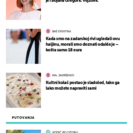
je i Bojana Gregorić Vejzović
BAŠ EFEKTNA
Kada smo na zadarskoj rivi ugledali ovu
haljinu, morali smo doznati odakle je –
košta samo 18 eura
MA, SAVRŠENO!
Kultni kolač postao je sladoled, tako ga
lako možete napraviti sami
PUTOVANJA
VODIČ PO OTOKU