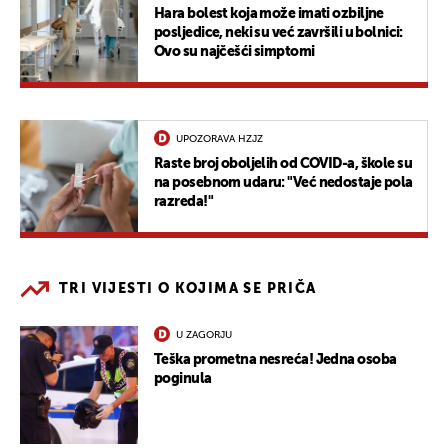
Hara bolest koja može imati ozbiljne
posljedice, neki su već završili u bolnici:
Ovo su najčešći simptomi
UPOZORAVA HZJZ
Raste broj oboljelih od COVID-a, škole su
na posebnom udaru: "Već nedostaje pola
razreda!"
TRI VIJESTI O KOJIMA SE PRIČA
U ZAGORJU
Teška prometna nesreća! Jedna osoba
poginula