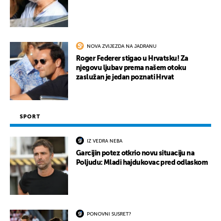
NOVA ZVIJEZDA NA JADRANU
Roger Federer stigao u Hrvatsku! Za
njegovu ljubav prema našem otoku
zaslužan je jedan poznati Hrvat
SPORT
IZ VEDRA NEBA
Garcijin potez otkrio novu situaciju na
Poljudu: Mladi hajdukovac pred odlaskom
PONOVNI SUSRET?