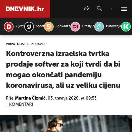
Vijesti
Sport
Showbizz
Lifestyle
Putovanja
PRETRAŽITE VIJESTI
PRIVATNOST ILI ZDRAVLJE
Kontroverzna izraelska tvrtka
prodaje softver za koji tvrdi da bi
mogao okončati pandemiju
koronavirusa, ali uz veliku cijenu
Piše
Martina Čizmić,
03. travnja 2020. @ 09:53
KOMENTARI