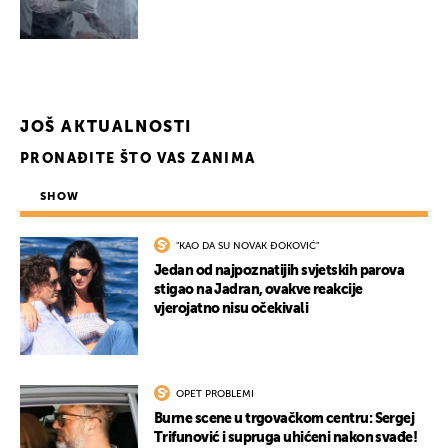
JOŠ AKTUALNOSTI
PRONAĐITE ŠTO VAS ZANIMA
SHOW
"KAO DA SU NOVAK ĐOKOVIĆ"
Jedan od najpoznatijih svjetskih parova
stigao na Jadran, ovakve reakcije
vjerojatno nisu očekivali
OPET PROBLEMI
Burne scene u trgovačkom centru: Sergej
Trifunović i supruga uhićeni nakon svađe!