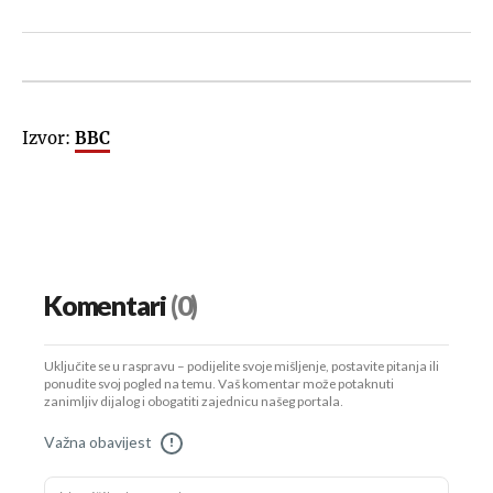
Izvor:
BBC
Komentari
(0)
Uključite se u raspravu – podijelite svoje mišljenje, postavite pitanja ili
ponudite svoj pogled na temu. Vaš komentar može potaknuti
zanimljiv dijalog i obogatiti zajednicu našeg portala.
Važna obavijest
!