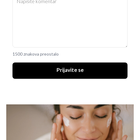
1500 znakova preostalo
Prijavite se