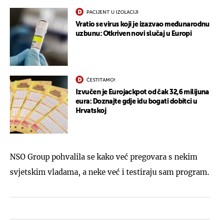
PACIJENT U IZOLACIJI
Vratio se virus koji je izazvao međunarodnu
uzbunu: Otkriven novi slučaj u Europi
ČESTITAMO!
Izvučen je Eurojackpot od čak 32,6 milijuna
eura: Doznajte gdje idu bogati dobitci u
Hrvatskoj
NSO Group pohvalila se kako već pregovara s nekim
svjetskim vladama, a neke već i testiraju sam program.