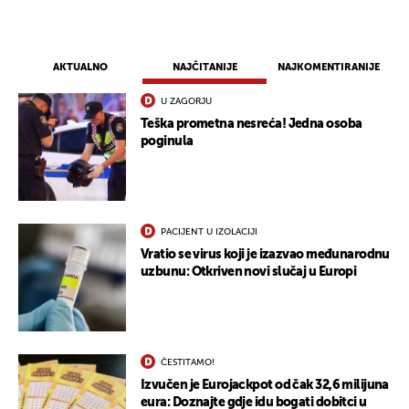
AKTUALNO
NAJČITANIJE
NAJKOMENTIRANIJE
U ZAGORJU
Teška prometna nesreća! Jedna osoba
poginula
UKLJUČITE NOTIFIKACIJE
PACIJENT U IZOLACIJI
Vratio se virus koji je izazvao međunarodnu
uzbunu: Otkriven novi slučaj u Europi
ČESTITAMO!
Izvučen je Eurojackpot od čak 32,6 milijuna
eura: Doznajte gdje idu bogati dobitci u