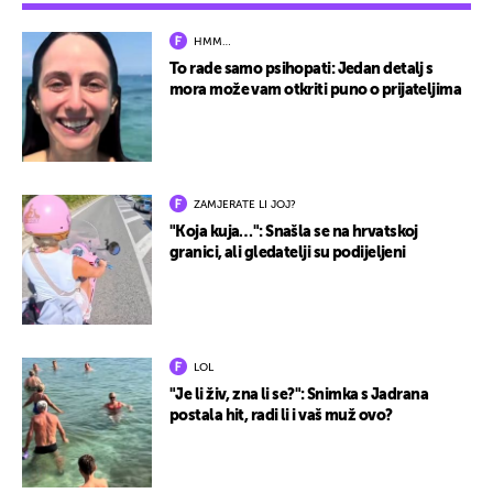
HMM…
To rade samo psihopati: Jedan detalj s
mora može vam otkriti puno o prijateljima
ZAMJERATE LI JOJ?
"Koja kuja…": Snašla se na hrvatskoj
granici, ali gledatelji su podijeljeni
LOL
"Je li živ, zna li se?": Snimka s Jadrana
postala hit, radi li i vaš muž ovo?