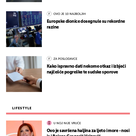
OVO JE 10 NAJBOLJIH
Europske dionice dosegnule su rekordne
razine
ZA POSLODAVCE
Kako ispravno dati nekome otkaz i izbjeći
najčešće pogreške te sudske sporove
LIFESTYLE
U NOJ NIJE VRUĆE
Ovo je savršena haljina za ljeto i more - nosi