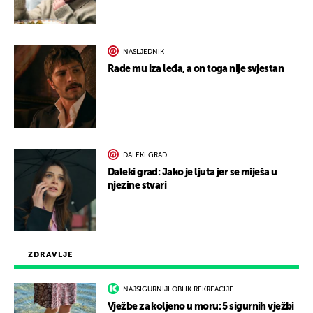
NASLJEDNIK
Rade mu iza leđa, a on toga nije svjestan
DALEKI GRAD
Daleki grad: Jako je ljuta jer se miješa u
njezine stvari
ZDRAVLJE
NAJSIGURNIJI OBLIK REKREACIJE
Vježbe za koljeno u moru: 5 sigurnih vježbi