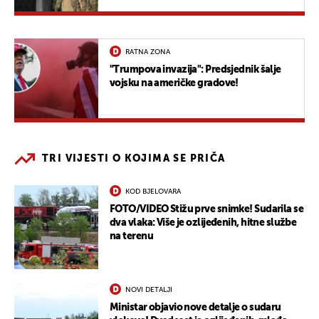
RATNA ZONA
"Trumpova invazija": Predsjednik šalje
vojsku na američke gradove!
TRI VIJESTI O KOJIMA SE PRIČA
KOD BJELOVARA
FOTO/VIDEO Stižu prve snimke! Sudarila se
dva vlaka: Više je ozlijeđenih, hitne službe
na terenu
NOVI DETALJI
Ministar objavio nove detalje o sudaru