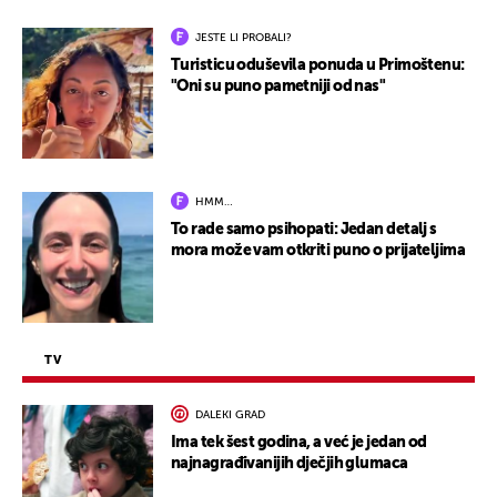
JESTE LI PROBALI?
Turisticu oduševila ponuda u Primoštenu:
"Oni su puno pametniji od nas"
HMM…
To rade samo psihopati: Jedan detalj s
mora može vam otkriti puno o prijateljima
TV
DALEKI GRAD
Ima tek šest godina, a već je jedan od
najnagrađivanijih dječjih glumaca