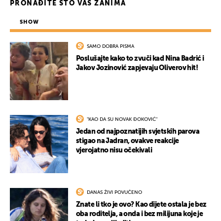
PRONAĐITE ŠTO VAS ZANIMA
SHOW
SAMO DOBRA PISMA
Poslušajte kako to zvuči kad Nina Badrić i
Jakov Jozinović zapjevaju Oliverov hit!
"KAO DA SU NOVAK ĐOKOVIĆ"
Jedan od najpoznatijih svjetskih parova
stigao na Jadran, ovakve reakcije
vjerojatno nisu očekivali
DANAS ŽIVI POVUČENO
Znate li tko je ovo? Kao dijete ostala je bez
oba roditelja, a onda i bez milijuna koje je