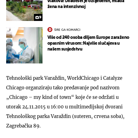
vlakova! Dvadeset je ozlijeđenih, mlađa
žena na intenzivnoj
9
ŠIRE GA KOMARCI
Više od 240 osoba diljem Europe zaraženo
opasnim virusom: Najviše slučajeva u
našem susjedstvu
Tehnološki park Varaždin, WorldChicago i Catalyze
Chicago organziraju tako predavanje pod nazivom
„Chicago – my kind of town“ koje će se održati u
utorak 24.11.2015 u 16:00 u multimedijskoj dvorani
Tehnološkog parka Varaždin (suteren, crvena soba),
Zagrebačka 89.