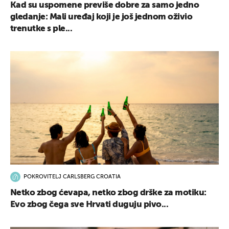
Kad su uspomene previše dobre za samo jedno
gledanje: Mali uređaj koji je još jednom oživio
trenutke s ple...
POKROVITELJ CARLSBERG CROATIA
Netko zbog ćevapa, netko zbog drške za motiku:
Evo zbog čega sve Hrvati duguju pivo...