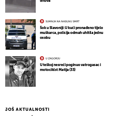
letova
SUMNJA NA NASILNU SMRT
Šok u Slavoniji: U kući pronađeno tijelo
muškarca, policija odmah uhitila jednu
osobu
U ZAGORJU
U teškoj nesreći poginuo vatrogasac i
motociklst Matija (33)
UKLJUČITE NOTIFIKACIJE
JOŠ AKTUALNOSTI