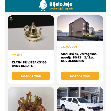
230.000,00 €
Stan: Osijek, Vatrogasno
370,00 €
naselje, 80.92 m2, 1.kat,
NOVOGRADNJA
ZLATNI PRIVJESAK 3,16G
(14K) / R1, RATE !
SAZNAJ VIŠE
SAZNAJ VIŠE