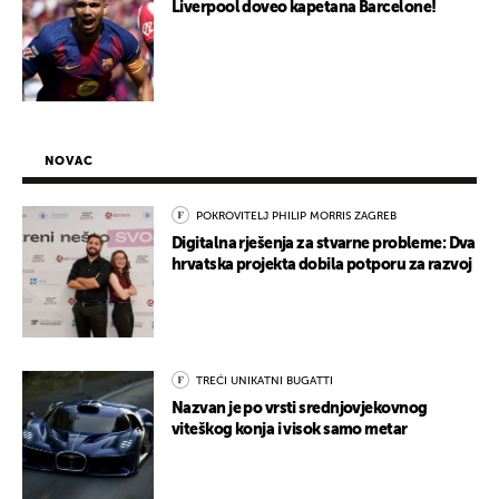
Liverpool doveo kapetana Barcelone!
NOVAC
POKROVITELJ PHILIP MORRIS ZAGREB
Digitalna rješenja za stvarne probleme: Dva
hrvatska projekta dobila potporu za razvoj
TREĆI UNIKATNI BUGATTI
Nazvan je po vrsti srednjovjekovnog
viteškog konja i visok samo metar