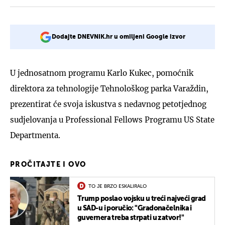
Dodajte DNEVNIK.hr u omiljeni Google izvor
U jednosatnom programu Karlo Kukec, pomoćnik
direktora za tehnologije Tehnološkog parka Varaždin,
prezentirat će svoja iskustva s nedavnog petotjednog
sudjelovanja u Professional Fellows Programu US State
Departmenta.
PROČITAJTE I OVO
TO JE BRZO ESKALIRALO
Trump poslao vojsku u treći najveći grad
u SAD-u i poručio: "Gradonačelnika i
guvernera treba strpati u zatvor!"