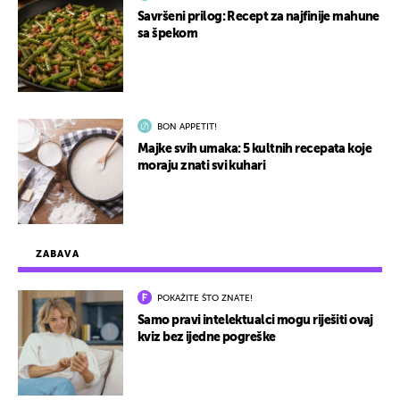
Savršeni prilog: Recept za najfinije mahune
sa špekom
BON APPETIT!
Majke svih umaka: 5 kultnih recepata koje
moraju znati svi kuhari
ZABAVA
POKAŽITE ŠTO ZNATE!
Samo pravi intelektualci mogu riješiti ovaj
kviz bez ijedne pogreške