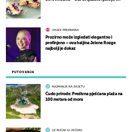
UVIJEK PREKRASNA
Prozirno može izgledati elegantno i
profinjeno – ova haljina Jelene Rozge
najbolji je dokaz
PUTOVANJA
NAJMANJA NA SVIJETU
Čudo prirode: Predivna pješčana plaža na
100 metara od mora
UZ RUČAK ILI VEČERU