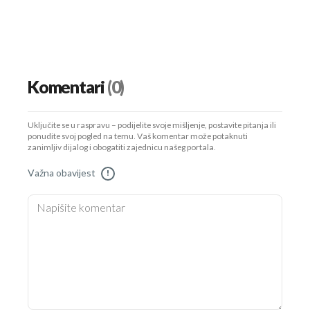
Komentari
(0)
Uključite se u raspravu – podijelite svoje mišljenje, postavite pitanja ili
ponudite svoj pogled na temu. Vaš komentar može potaknuti
zanimljiv dijalog i obogatiti zajednicu našeg portala.
Važna obavijest
!