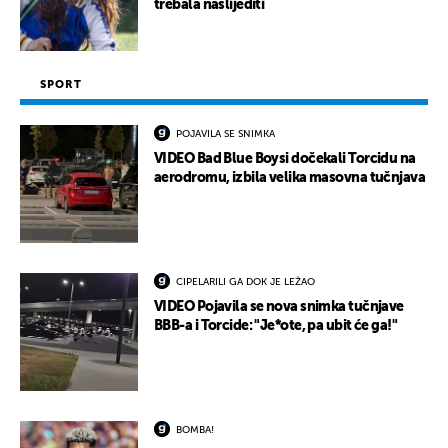
trebala naslijediti
SPORT
POJAVILA SE SNIMKA
VIDEO Bad Blue Boysi dočekali Torcidu na
aerodromu, izbila velika masovna tučnjava
CIPELARILI GA DOK JE LEŽAO
VIDEO Pojavila se nova snimka tučnjave
BBB-a i Torcide: "Je*ote, pa ubit će ga!"
BOMBA!