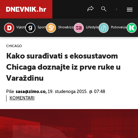
Vijesti
Sport
Showbizz
Lifestyle
Putovanja
PRETRAŽITE VIJESTI
CHICAGO
Kako surađivati s ekosustavom
Chicaga doznajte iz prve ruke u
Varaždinu
Piše
sasa@zimo.co,
19. studenoga 2015. @ 07:48
KOMENTARI