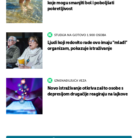
koje mogu smanjiti bol i poboljšati
pokretljivost
STUDIJA NA GOTOVO 1.900 OSOBA
Ljudi koji redovito rade ovo imaju “mlađi”
organizam, pokazuje istraživanje
IZNENAĐUJUĆA VEZA
Novo istraživanje otkriva zašto osobe s
depresijom drugačije reagiraju na lajkove