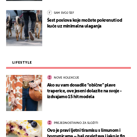
SAM SVOJ ŠEF
Šest poslova koje možete pokrenuti od
kuće uz minimalna ulaganja
LIFESTYLE
NOVE KOLEKCIJE
Ako su vam dosadile “obične” plave
traperice, ove jeseni dolazite na svoje -
izdvajamo 15 hit modela
PREJEDNOSTAVNO ZA SLOŽITI
Ovo je pravi ljetni tiramisu s limunom i
borovnicama – baš osvježava i jako je fin