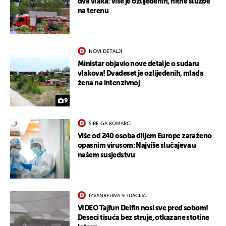
dva vlaka: Više je ozlijeđenih, hitne službe
na terenu
NOVI DETALJI
Ministar objavio nove detalje o sudaru
vlakova! Dvadeset je ozlijeđenih, mlađa
žena na intenzivnoj
9
ŠIRE GA KOMARCI
Više od 240 osoba diljem Europe zaraženo
opasnim virusom: Najviše slučajeva u
našem susjedstvu
IZVANREDNA SITUACIJA
VIDEO Tajfun Delfin nosi sve pred sobom!
Deseci tisuća bez struje, otkazane stotine