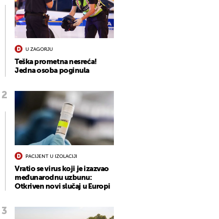
U ZAGORJU
Teška prometna nesreća!
Jedna osoba poginula
PACIJENT U IZOLACIJI
Vratio se virus koji je izazvao
međunarodnu uzbunu:
Otkriven novi slučaj u Europi