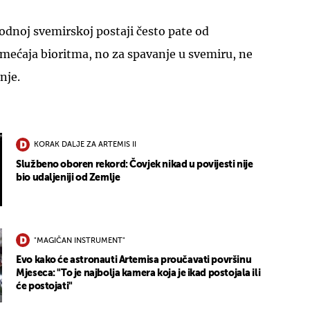
dnoj svemirskoj postaji često pate od
mećaja bioritma, no za spavanje u svemiru, ne
nje.
KORAK DALJE ZA ARTEMIS II
Službeno oboren rekord: Čovjek nikad u povijesti nije
bio udaljeniji od Zemlje
"MAGIČAN INSTRUMENT"
Evo kako će astronauti Artemisa proučavati površinu
Mjeseca: "To je najbolja kamera koja je ikad postojala ili
će postojati"