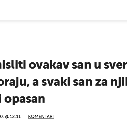
E VIJESTI
isliti ovakav san u sve
aju, a svaki san za nji
i opasan
20. @ 12:11
KOMENTARI