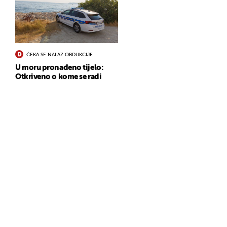
ČEKA SE NALAZ OBDUKCIJE
U moru pronađeno tijelo:
Otkriveno o kome se radi