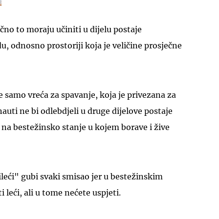
ično to moraju učiniti u dijelu postaje
 odnosno prostoriji koja je veličine prosječne
UKLJUČITE NOTIFIKACIJE
e samo vreća za spavanje, koja je privezana za
nauti ne bi odlebdjeli u druge dijelove postaje
 na bestežinsko stanje u kojem borave i žive
ileći" gubi svaki smisao jer u bestežinskim
leći, ali u tome nećete uspjeti.