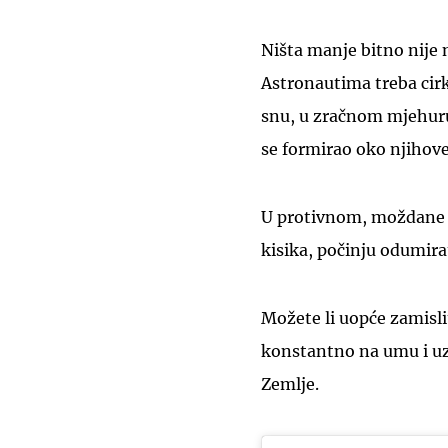
Ništa manje bitno nije 
Astronautima treba cirku
snu, u zračnom mjehuru v
se formirao oko njihove
U protivnom, moždane s
kisika, počinju odumira
Možete li uopće zamislit
konstantno na umu i uz
Zemlje.