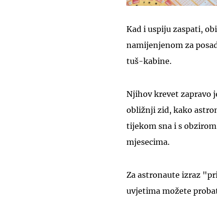
Kad i uspiju zaspati, ob
namijenjenom za posadu,
tuš-kabine.
Njihov krevet zapravo j
obližnji zid, kako astro
tijekom sna i s obzirom
mjesecima.
Za astronaute izraz "pr
uvjetima možete probati 