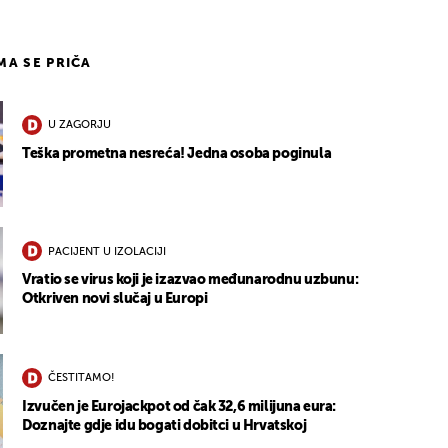
IMA SE PRIČA
U ZAGORJU
Teška prometna nesreća! Jedna osoba poginula
PACIJENT U IZOLACIJI
Vratio se virus koji je izazvao međunarodnu uzbunu:
Otkriven novi slučaj u Europi
ČESTITAMO!
Izvučen je Eurojackpot od čak 32,6 milijuna eura:
Doznajte gdje idu bogati dobitci u Hrvatskoj