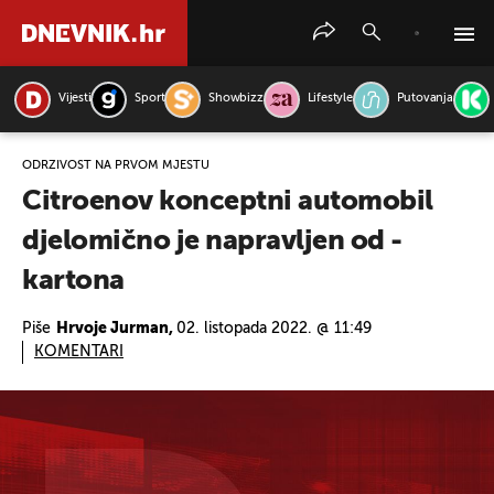
Vijesti
Sport
Showbizz
Lifestyle
Putovanja
PRETRAŽITE VIJESTI
ODRŽIVOST NA PRVOM MJESTU
Citroenov konceptni automobil
djelomično je napravljen od -
kartona
Piše
Hrvoje Jurman,
02. listopada 2022. @ 11:49
KOMENTARI