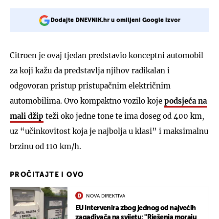
Dodajte DNEVNIK.hr u omiljeni Google izvor
Citroen je ovaj tjedan predstavio konceptni automobil
za koji kažu da predstavlja njihov radikalan i
odgovoran pristup pristupačnim električnim
automobilima. Ovo kompaktno vozilo koje
podsjeća na
mali džip
teži oko jedne tone te ima doseg od 400 km,
uz “učinkovitost koja je najbolja u klasi” i maksimalnu
brzinu od 110 km/h.
PROČITAJTE I OVO
NOVA DIREKTIVA
EU intervenira zbog jednog od najvećih
zagađivača na svijetu: "Rješenja moraju