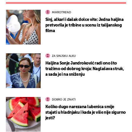
MIKROTREND
Sinj, alkari i dašak dolce vite: Jedna haljina
pretvorila je tribine u scenu iz talijanskog
filma
ZA SINJSKU ALKU
Haljina Sonje Jandroković radi ono što
tražimo od dobrog kroja: Naglašava struk,
a sada je i na sniženju
DOBRO JE ZNATI
Koliko dugo narezana lubenica smije
stajati u hladnjaku i kada je više nije sigurno
jesti?