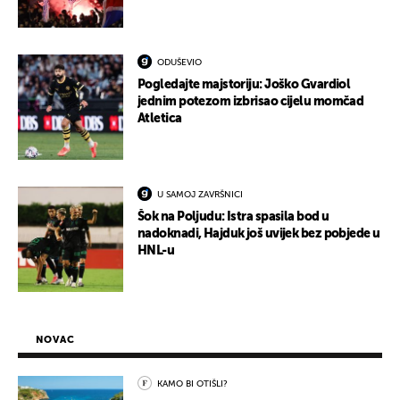
ODUŠEVIO
Pogledajte majstoriju: Joško Gvardiol
jednim potezom izbrisao cijelu momčad
Atletica
U SAMOJ ZAVRŠNICI
Šok na Poljudu: Istra spasila bod u
nadoknadi, Hajduk još uvijek bez pobjede u
HNL-u
NOVAC
KAMO BI OTIŠLI?