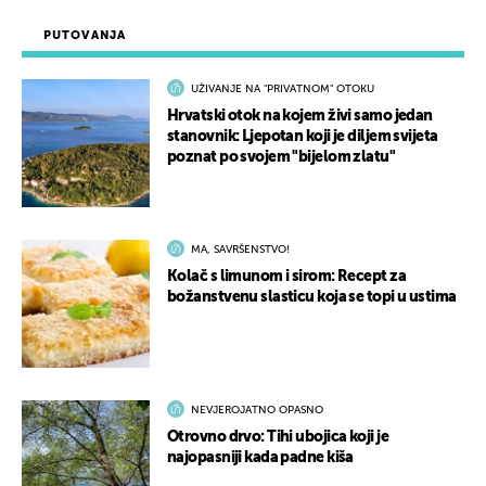
PUTOVANJA
UŽIVANJE NA "PRIVATNOM" OTOKU
Hrvatski otok na kojem živi samo jedan
stanovnik: Ljepotan koji je diljem svijeta
poznat po svojem "bijelom zlatu"
MA, SAVRŠENSTVO!
Kolač s limunom i sirom: Recept za
božanstvenu slasticu koja se topi u ustima
NEVJEROJATNO OPASNO
Otrovno drvo: Tihi ubojica koji je
najopasniji kada padne kiša