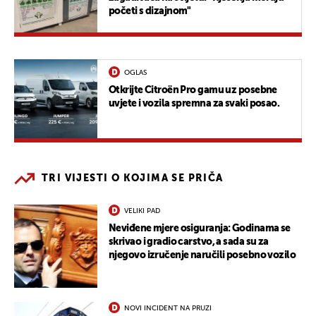
početi s dizajnom"
OGLAS
Otkrijte Citroën Pro gamu uz posebne
uvjete i vozila spremna za svaki posao.
TRI VIJESTI O KOJIMA SE PRIČA
VELIKI PAD
Neviđene mjere osiguranja: Godinama se
skrivao i gradio carstvo, a sada su za
njegovo izručenje naručili posebno vozilo
NOVI INCIDENT NA PRUZI