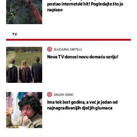
postao internetski hit! Pogledajte što je
napisao
TV
SLUČAJNA OBITELJ
Nova TV donosi novu domaću seriju!
DALEKI GRAD
Ima tek šest godina, a već je jedan od
najnagrađivanijih dječjih glumaca