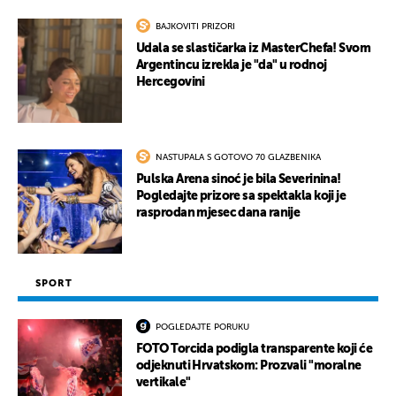
BAJKOVITI PRIZORI
Udala se slastičarka iz MasterChefa! Svom
Argentincu izrekla je "da" u rodnoj
Hercegovini
NASTUPALA S GOTOVO 70 GLAZBENIKA
Pulska Arena sinoć je bila Severinina!
Pogledajte prizore sa spektakla koji je
rasprodan mjesec dana ranije
SPORT
POGLEDAJTE PORUKU
FOTO Torcida podigla transparente koji će
odjeknuti Hrvatskom: Prozvali "moralne
vertikale"