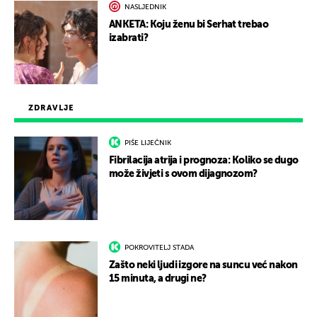
NASLJEDNIK
ANKETA: Koju ženu bi Serhat trebao
izabrati?
ZDRAVLJE
PIŠE LIJEČNIK
Fibrilacija atrija i prognoza: Koliko se dugo
može živjeti s ovom dijagnozom?
POKROVITELJ STADA
Zašto neki ljudi izgore na suncu već nakon
15 minuta, a drugi ne?