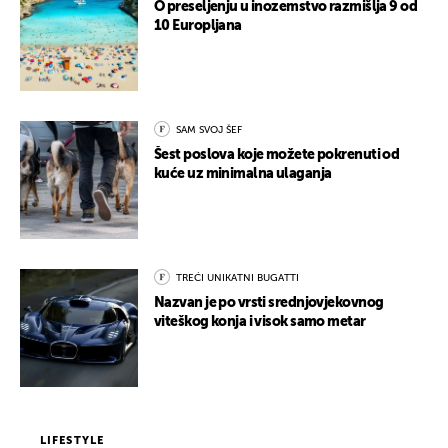
O preseljenju u inozemstvo razmišlja 9 od
10 Europljana
SAM SVOJ ŠEF
Šest poslova koje možete pokrenuti od
kuće uz minimalna ulaganja
TREĆI UNIKATNI BUGATTI
Nazvan je po vrsti srednjovjekovnog
viteškog konja i visok samo metar
LIFESTYLE