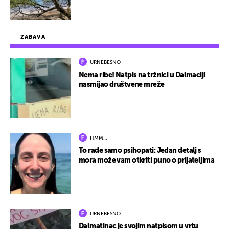
ZABAVA
URNEBESNO
Nema ribe! Natpis na tržnici u Dalmaciji
nasmijao društvene mreže
HMM…
To rade samo psihopati: Jedan detalj s
mora može vam otkriti puno o prijateljima
URNEBESNO
Dalmatinac je svojim natpisom u vrtu