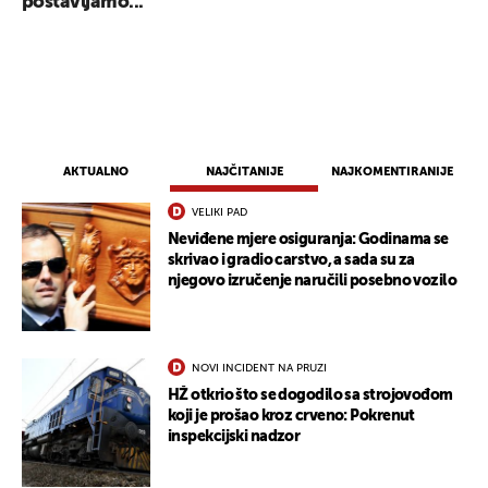
postavljamo...
AKTUALNO
NAJČITANIJE
NAJKOMENTIRANIJE
VELIKI PAD
Neviđene mjere osiguranja: Godinama se
skrivao i gradio carstvo, a sada su za
njegovo izručenje naručili posebno vozilo
NOVI INCIDENT NA PRUZI
HŽ otkrio što se dogodilo sa strojovođom
koji je prošao kroz crveno: Pokrenut
inspekcijski nadzor