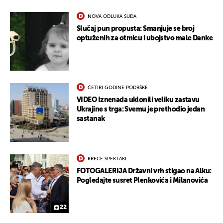
NOVA ODLUKA SUDA
Slučaj pun propusta: Smanjuje se broj
UKLJUČITE NOTIFIKACIJE
optuženih za otmicu i ubojstvo male Danke
ČETIRI GODINE PODRŠKE
VIDEO Iznenada uklonili veliku zastavu
Ukrajine s trga: Svemu je prethodio jedan
sastanak
KREĆE SPEKTAKL
FOTOGALERIJA Državni vrh stigao na Alku:
Pogledajte susret Plenkovića i Milanovića
22