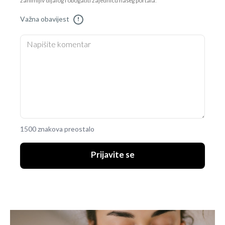
zanimljiv dijalog i obogatiti zajednicu našeg portala.
Važna obavijest
!
1500 znakova preostalo
Prijavite se