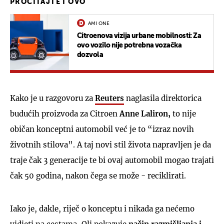
PROČITAJTE I OVO
AMI ONE
Citroenova vizija urbane mobilnosti: Za
ovo vozilo nije potrebna vozačka
dozvola
Kako je u razgovoru za
Reuters
naglasila direktorica
budućih proizvoda za Citroen
Anne Laliron,
to nije
običan konceptni automobil već je to “izraz novih
životnih stilova”. A taj novi stil života napravljen je da
traje čak 3 generacije te bi ovaj automobil mogao trajati
čak 50 godina, nakon čega se može - reciklirati.
Iako je, dakle, riječ o konceptu i nikada ga nećemo