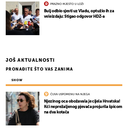
PRAZNO MJESTO U LOŽI
Bulj odbio sjesti uz Vladu, optužio ih za
veleizdaju: Stigao odgovor HDZ-a
JOŠ AKTUALNOSTI
PRONAĐITE ŠTO VAS ZANIMA
SHOW
ČUVA USPOMENU NA NJEGA
Njezinog oca obožavala je cijela Hrvatska!
Kći neprežaljenog pjevača projurila špicom
na dva kotača