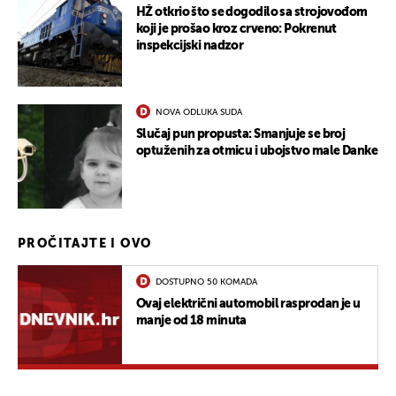
HŽ otkrio što se dogodilo sa strojovođom
koji je prošao kroz crveno: Pokrenut
inspekcijski nadzor
NOVA ODLUKA SUDA
Slučaj pun propusta: Smanjuje se broj
optuženih za otmicu i ubojstvo male Danke
PROČITAJTE I OVO
DOSTUPNO 50 KOMADA
Ovaj električni automobil rasprodan je u
manje od 18 minuta