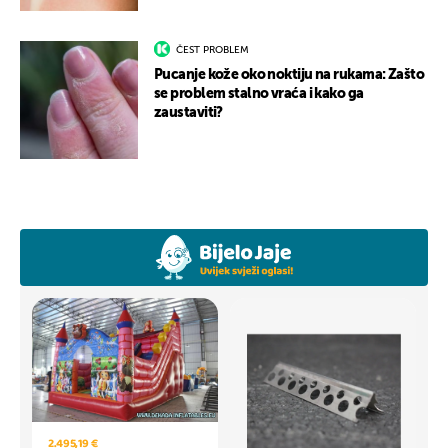
ČEST PROBLEM
Pucanje kože oko noktiju na rukama: Zašto
se problem stalno vraća i kako ga
zaustaviti?
2.495,19 €