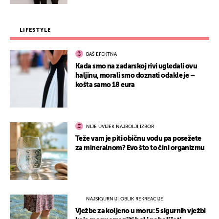
LIFESTYLE
BAŠ EFEKTNA
Kada smo na zadarskoj rivi ugledali ovu
haljinu, morali smo doznati odakle je –
košta samo 18 eura
NIJE UVIJEK NAJBOLJI IZBOR
Teže vam je piti običnu vodu pa posežete
za mineralnom? Evo što to čini organizmu
NAJSIGURNIJI OBLIK REKREACIJE
Vježbe za koljeno u moru: 5 sigurnih vježbi