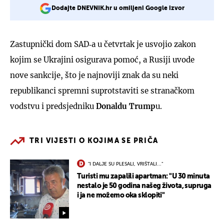
Dodajte DNEVNIK.hr u omiljeni Google izvor
Zastupnički dom SAD‐a u četvrtak je usvojio zakon
kojim se Ukrajini osigurava pomoć, a Rusiji uvode
nove sankcije, što je najnoviji znak da su neki
republikanci spremni suprotstaviti se stranačkom
vodstvu i predsjedniku
Donaldu Trump
u.
TRI VIJESTI O KOJIMA SE PRIČA
"I DALJE SU PLESALI, VRIŠTALI..."
Turisti mu zapalili apartman: "U 30 minuta
nestalo je 50 godina našeg života, supruga
i ja ne možemo oka sklopiti"