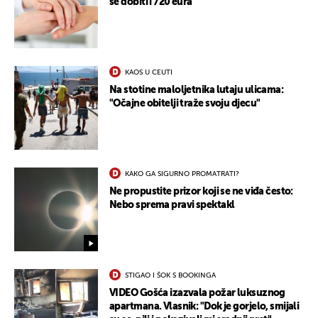
se dobiti i 720 eura
KAOS U CEUTI
Na stotine maloljetnika lutaju ulicama:
"Očajne obitelji traže svoju djecu"
KAKO GA SIGURNO PROMATRATI?
Ne propustite prizor koji se ne viđa često:
Nebo sprema pravi spektakl
STIGAO I ŠOK S BOOKINGA
VIDEO Gošća izazvala požar luksuznog
apartmana. Vlasnik: "Dok je gorjelo, smijali