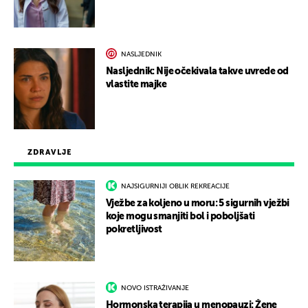
NASLJEDNIK
Nasljednik: Nije očekivala takve uvrede od
vlastite majke
ZDRAVLJE
NAJSIGURNIJI OBLIK REKREACIJE
Vježbe za koljeno u moru: 5 sigurnih vježbi
koje mogu smanjiti bol i poboljšati
pokretljivost
NOVO ISTRAŽIVANJE
Hormonska terapija u menopauzi: Žene