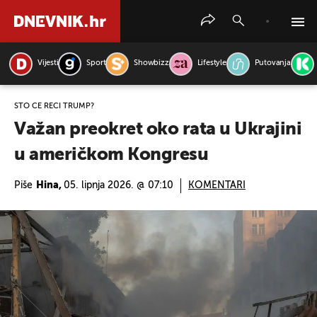
Vijesti
Sport
Showbizz
Lifestyle
Putovanja
PRETRAŽITE VIJESTI
ŠTO ĆE REĆI TRUMP?
Važan preokret oko rata u Ukrajini
u američkom Kongresu
Piše
Hina,
05. lipnja 2026. @ 07:10
KOMENTARI