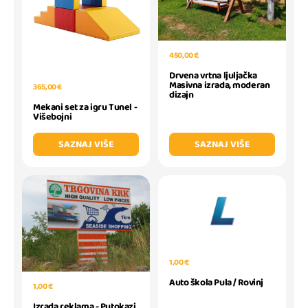
450,00 €
Drvena vrtna ljuljačka
Masivna izrada, moderan
365,00 €
dizajn
Mekani set za igru Tunel -
Višebojni
SAZNAJ VIŠE
SAZNAJ VIŠE
1,00 €
Auto škola Pula / Rovinj
1,00 €
Izrada reklama - Putokazi