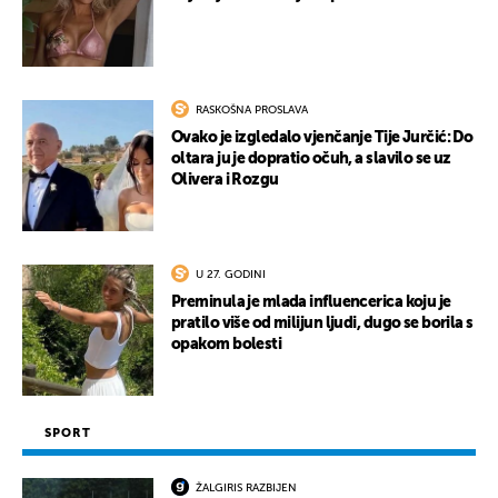
RASKOŠNA PROSLAVA
Ovako je izgledalo vjenčanje Tije Jurčić: Do
oltara ju je dopratio očuh, a slavilo se uz
Olivera i Rozgu
U 27. GODINI
Preminula je mlada influencerica koju je
pratilo više od milijun ljudi, dugo se borila s
opakom bolesti
SPORT
ŽALGIRIS RAZBIJEN