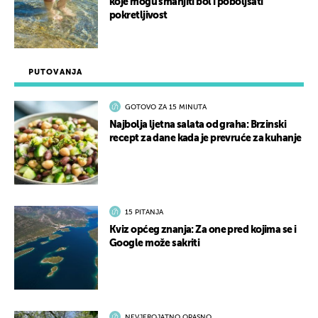
koje mogu smanjiti bol i poboljšati
pokretljivost
PUTOVANJA
GOTOVO ZA 15 MINUTA
Najbolja ljetna salata od graha: Brzinski
recept za dane kada je prevruće za kuhanje
15 PITANJA
Kviz općeg znanja: Za one pred kojima se i
Google može sakriti
NEVJEROJATNO OPASNO