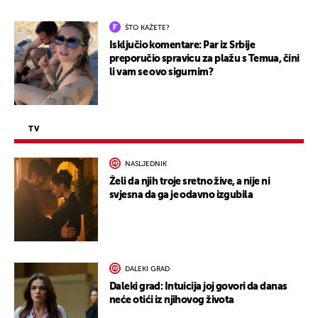
ŠTO KAŽETE?
Isključio komentare: Par iz Srbije
preporučio spravicu za plažu s Temua, čini
li vam se ovo sigurnim?
TV
NASLJEDNIK
Želi da njih troje sretno žive, a nije ni
svjesna da ga je odavno izgubila
DALEKI GRAD
Daleki grad: Intuicija joj govori da danas
neće otići iz njihovog života