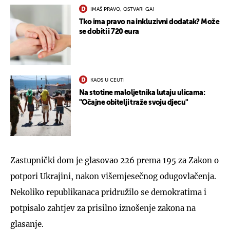
IMAŠ PRAVO, OSTVARI GA!
Tko ima pravo na inkluzivni dodatak? Može
se dobiti i 720 eura
KAOS U CEUTI
Na stotine maloljetnika lutaju ulicama:
"Očajne obitelji traže svoju djecu"
Zastupnički dom je glasovao 226 prema 195 za Zakon o
potpori Ukrajini, nakon višemjesečnog odugovlačenja.
Nekoliko republikanaca pridružilo se demokratima i
potpisalo zahtjev za prisilno iznošenje zakona na
glasanje.