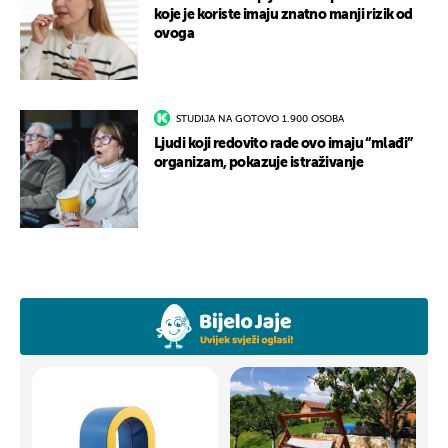
koje je koriste imaju znatno manji rizik od
ovoga
STUDIJA NA GOTOVO 1.900 OSOBA
Ljudi koji redovito rade ovo imaju “mlađi”
organizam, pokazuje istraživanje