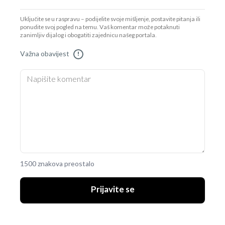
Uključite se u raspravu – podijelite svoje mišljenje, postavite pitanja ili
ponudite svoj pogled na temu. Vaš komentar može potaknuti
zanimljiv dijalog i obogatiti zajednicu našeg portala.
Važna obavijest
!
1500 znakova preostalo
Prijavite se