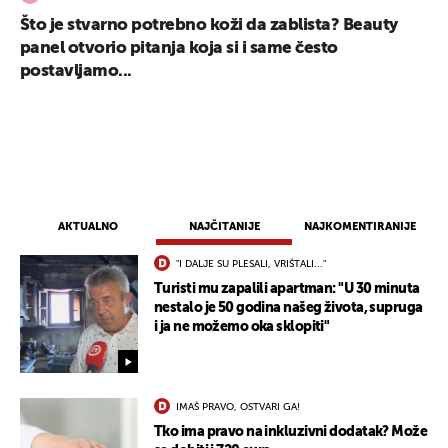
Što je stvarno potrebno koži da zablista? Beauty
panel otvorio pitanja koja si i same često
postavljamo...
AKTUALNO
NAJČITANIJE
NAJKOMENTIRANIJE
"I DALJE SU PLESALI, VRIŠTALI..."
Turisti mu zapalili apartman: "U 30 minuta
nestalo je 50 godina našeg života, supruga
UKLJUČITE NOTIFIKACIJE
i ja ne možemo oka sklopiti"
IMAŠ PRAVO, OSTVARI GA!
Tko ima pravo na inkluzivni dodatak? Može