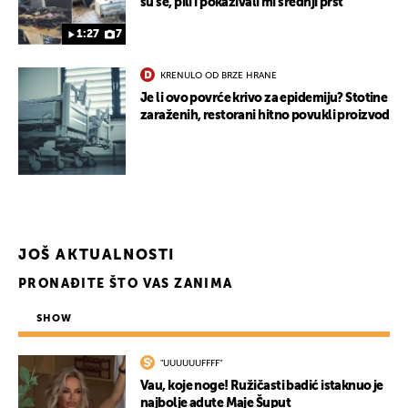
su se, pili i pokazivali mi srednji prst"
1:27
7
KRENULO OD BRZE HRANE
Je li ovo povrće krivo za epidemiju? Stotine
zaraženih, restorani hitno povukli proizvod
JOŠ AKTUALNOSTI
PRONAĐITE ŠTO VAS ZANIMA
SHOW
"UUUUUUFFFF"
Vau, koje noge! Ružičasti badić istaknuo je
najbolje adute Maje Šuput