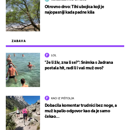
Otrovno drvo: Tihi ubojica koji je
najopasniji kada padne kiša
ZABAVA
LOL
"Je li živ, zna li se?": Snimka s Jadrana
postala hit, radi li i vaš muž ovo?
KAO IZ PIŠTOLJA
Dobacila komentar trudnici bez noge, a
muž ispalio odgovor kao da je samo
čekao…