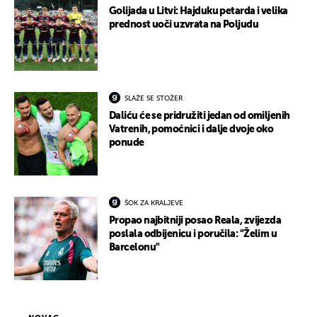
Golijada u Litvi: Hajduku petarda i velika
prednost uoči uzvrata na Poljudu
SLAŽE SE STOŽER
Daliću će se pridružiti jedan od omiljenih
Vatrenih, pomoćnici i dalje dvoje oko
ponude
ŠOK ZA KRALJEVE
Propao najbitniji posao Reala, zvijezda
poslala odbijenicu i poručila: "Želim u
Barcelonu"