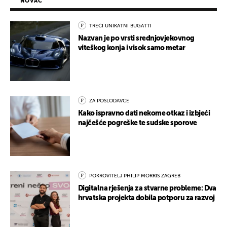
NOVAC
TREĆI UNIKATNI BUGATTI
Nazvan je po vrsti srednjovjekovnog
viteškog konja i visok samo metar
ZA POSLODAVCE
Kako ispravno dati nekome otkaz i izbjeći
najčešće pogreške te sudske sporove
POKROVITELJ PHILIP MORRIS ZAGREB
Digitalna rješenja za stvarne probleme: Dva
hrvatska projekta dobila potporu za razvoj