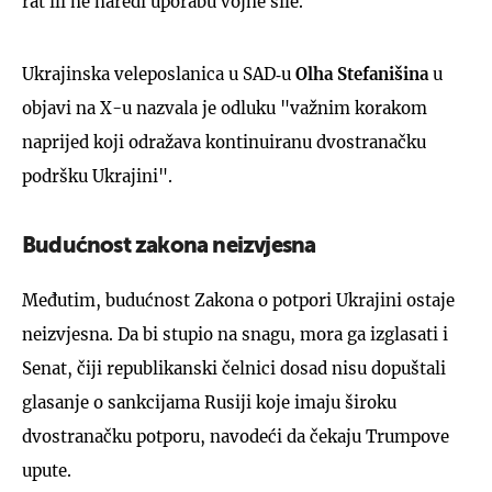
rat ili ne naredi uporabu vojne sile.
Ukrajinska veleposlanica u SAD‐u
Olha Stefanišina
u
objavi na X-u nazvala je odluku "važnim korakom
naprijed koji odražava kontinuiranu dvostranačku
podršku Ukrajini".
Budućnost zakona neizvjesna
Međutim, budućnost Zakona o potpori Ukrajini ostaje
neizvjesna. Da bi stupio na snagu, mora ga izglasati i
Senat, čiji republikanski čelnici dosad nisu dopuštali
glasanje o sankcijama Rusiji koje imaju široku
dvostranačku potporu, navodeći da čekaju Trumpove
upute.