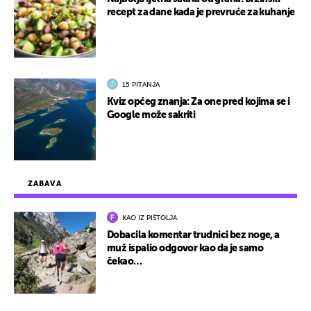
recept za dane kada je prevruće za kuhanje
15 PITANJA
Kviz općeg znanja: Za one pred kojima se i
Google može sakriti
ZABAVA
KAO IZ PIŠTOLJA
Dobacila komentar trudnici bez noge, a
muž ispalio odgovor kao da je samo
čekao…