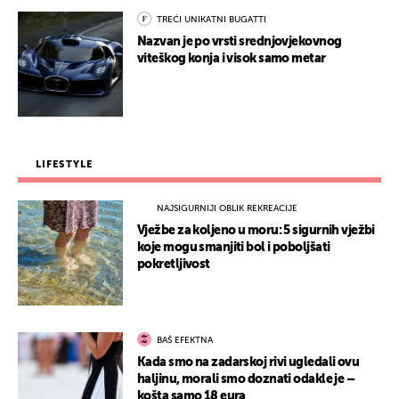
TREĆI UNIKATNI BUGATTI
Nazvan je po vrsti srednjovjekovnog
viteškog konja i visok samo metar
LIFESTYLE
NAJSIGURNIJI OBLIK REKREACIJE
Vježbe za koljeno u moru: 5 sigurnih vježbi
koje mogu smanjiti bol i poboljšati
pokretljivost
BAŠ EFEKTNA
Kada smo na zadarskoj rivi ugledali ovu
haljinu, morali smo doznati odakle je –
košta samo 18 eura