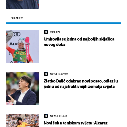
SPORT
ODLAZI
Umirovila se jedna od najboljih skijašica
novog doba
NOVI IZAZOV
Zlatko Dalić odabrao novi posao, odlazi u
jednu od najatraktivnijih zemalja svijeta
NEMA KRAJA
Novi šok u teniskom svijetu: Alcaraz