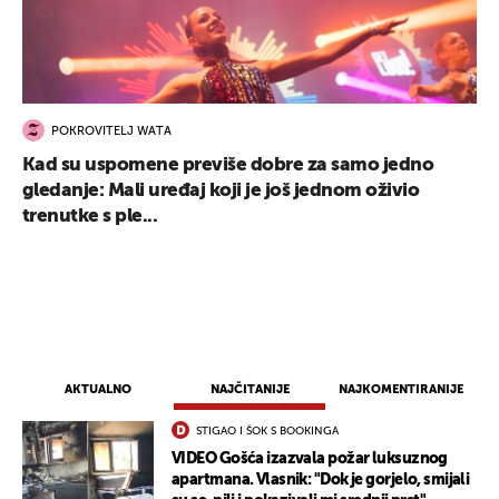
POKROVITELJ WATA
Kad su uspomene previše dobre za samo jedno
gledanje: Mali uređaj koji je još jednom oživio
trenutke s ple...
AKTUALNO
NAJČITANIJE
NAJKOMENTIRANIJE
STIGAO I ŠOK S BOOKINGA
VIDEO Gošća izazvala požar luksuznog
apartmana. Vlasnik: "Dok je gorjelo, smijali