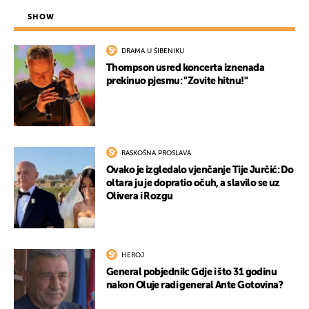
SHOW
DRAMA U ŠIBENIKU
Thompson usred koncerta iznenada
prekinuo pjesmu: "Zovite hitnu!"
RASKOŠNA PROSLAVA
Ovako je izgledalo vjenčanje Tije Jurčić: Do
oltara ju je dopratio očuh, a slavilo se uz
Olivera i Rozgu
HEROJ
General pobjednik: Gdje i što 31 godinu
nakon Oluje radi general Ante Gotovina?