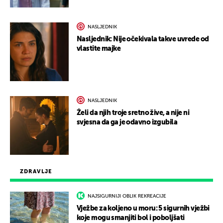
NASLJEDNIK
Nasljednik: Nije očekivala takve uvrede od
vlastite majke
NASLJEDNIK
Želi da njih troje sretno žive, a nije ni
svjesna da ga je odavno izgubila
ZDRAVLJE
NAJSIGURNIJI OBLIK REKREACIJE
Vježbe za koljeno u moru: 5 sigurnih vježbi
koje mogu smanjiti bol i poboljšati