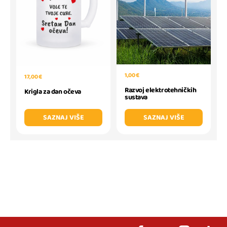
1,00 €
17,00 €
Razvoj elektrotehničkih
Krigla za dan očeva
sustava
SAZNAJ VIŠE
SAZNAJ VIŠE