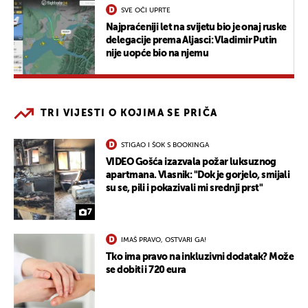
SVE OČI UPRTE
Najpraćeniji let na svijetu bio je onaj ruske
delegacije prema Aljasci: Vladimir Putin
nije uopće bio na njemu
TRI VIJESTI O KOJIMA SE PRIČA
STIGAO I ŠOK S BOOKINGA
VIDEO Gošća izazvala požar luksuznog
apartmana. Vlasnik: "Dok je gorjelo, smijali
su se, pili i pokazivali mi srednji prst"
7
IMAŠ PRAVO, OSTVARI GA!
Tko ima pravo na inkluzivni dodatak? Može
se dobiti i 720 eura