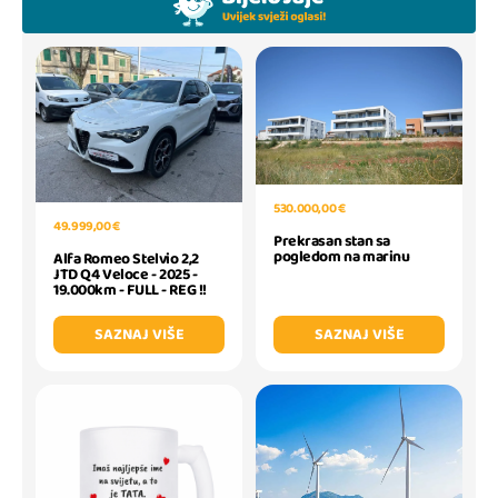
530.000,00 €
49.999,00 €
Prekrasan stan sa
pogledom na marinu
Alfa Romeo Stelvio 2,2
JTD Q4 Veloce - 2025 -
19.000km - FULL - REG !!
SAZNAJ VIŠE
SAZNAJ VIŠE