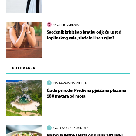
(NE)PRIMJERENA?
Svećenik kritizirao kratku odjeću usred
toplinskog vala, slažete li se s njim?
PUTOVANJA
NAJMANJA NA SVIJETU
Čudo prirode: Predivna pješčana plaža na
100 metara od mora
GOTOVO ZA 15 MINUTA
Najbolja ljetna salata od graha: Brzinski