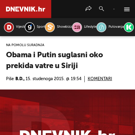
Vijesti
Sport
Showbizz
Lifestyle
Putovanja
PRETRAŽITE VIJESTI
NA POMOLU SURADNJA
Obama i Putin suglasni oko
prekida vatre u Siriji
Piše
B.D.,
15. studenoga 2015. @ 19:54
KOMENTARI