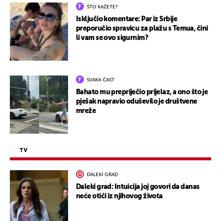
ŠTO KAŽETE?
Isključio komentare: Par iz Srbije
preporučio spravicu za plažu s Temua, čini
li vam se ovo sigurnim?
SVAKA ČAST
Bahato mu prepriječio prijelaz, a ono što je
pješak napravio oduševilo je društvene
mreže
TV
DALEKI GRAD
Daleki grad: Intuicija joj govori da danas
neće otići iz njihovog života