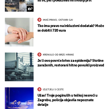
su se, pili i pokazivali mi srednji prst"
7
IMAŠ PRAVO, OSTVARI GA!
Tko ima pravo na inkluzivni dodatak? Može
se dobiti i 720 eura
KRENULO OD BRZE HRANE
Je li ovo povrće krivo za epidemiju? Stotine
zaraženih, restorani hitno povukli proizvod
IZLETJELI S CESTE
Užas! Troje poginulih u teškoj nesreći u
Zagrebu, policija objavila nepoznate
UKLJUČITE NOTIFIKACIJE
detalje