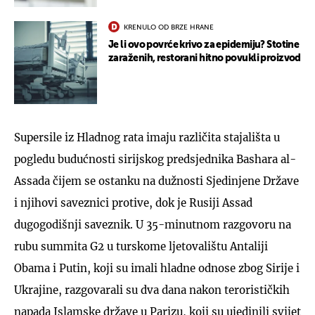
KRENULO OD BRZE HRANE
Je li ovo povrće krivo za epidemiju? Stotine
zaraženih, restorani hitno povukli proizvod
Supersile iz Hladnog rata imaju različita stajališta u
pogledu budućnosti sirijskog predsjednika Bashara al-
Assada čijem se ostanku na dužnosti Sjedinjene Države
i njihovi saveznici protive, dok je Rusiji Assad
dugogodišnji saveznik. U 35-minutnom razgovoru na
rubu summita G2 u turskome ljetovalištu Antaliji
Obama i Putin, koji su imali hladne odnose zbog Sirije i
Ukrajine, razgovarali su dva dana nakon terorističkih
napada Islamske države u Parizu, koji su ujedinili svijet