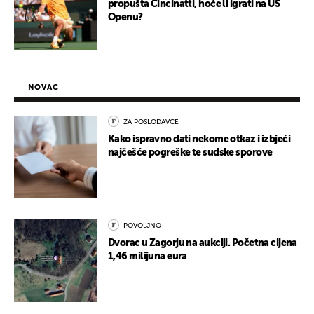
propušta Cincinatti, hoće li igrati na US
Openu?
NOVAC
ZA POSLODAVCE
Kako ispravno dati nekome otkaz i izbjeći
najčešće pogreške te sudske sporove
POVOLJNO
Dvorac u Zagorju na aukciji. Početna cijena
1,46 milijuna eura