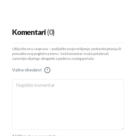
Komentari
(0)
Uključite se u raspravu – podijelite svoje mišljenje, postavite pitanja ili
ponudite svoj pogled na temu. Vaš komentar može potaknuti
zanimljiv dijalog i obogatiti zajednicu našeg portala.
Važna obavijest
!