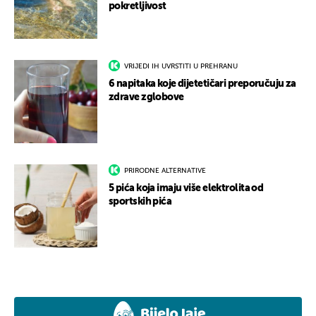
pokretljivost
VRIJEDI IH UVRSTITI U PREHRANU
6 napitaka koje dijetetičari preporučuju za
zdrave zglobove
PRIRODNE ALTERNATIVE
5 pića koja imaju više elektrolita od
sportskih pića