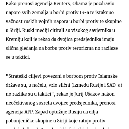
Kako prenosi agencija Reuters, Obama je pozdravio
napore svih zemalja u borbi protiv IS-a te istaknuo
važnost ruskih vojnih napora u borbi protiv te skupine
u Siriji. Ruski mediji citirali su visokog savjetnika u
Kremlju koji je rekao da dvojica predsjednika imaju
slična gledanja na borbu protiv terorizma no razilaze
se u taktici.
"Strateški ciljevi povezani s borbom protiv Islamske
države su, u načelu, vrlo slični (između Rusije i SAD-a)
no razlike su u taktici", rekao je Jurij Ušakov nakon
neočekivanog susreta dvojice predsjednika, prenosi
agencija AFP. Zapad optužuje Rusiju da cilja
pobunjeničke skupine u Siriji koje ratuju protiv