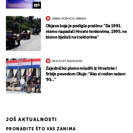
5
SRBIN PORUČIO SRBIMA
Objava koja je podigla prašinu: "Da 1991.
nismo napadali Hrvate tenkovima, 1995. ne
bismo bježali na traktorima"
REZULTAT RAZMJENE
Zajedničko pismo mladih iz Hrvatske i
Srbije povodom Oluje: "Ako si rođen nakon
'95..."
JOŠ AKTUALNOSTI
PRONAĐITE ŠTO VAS ZANIMA