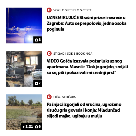
VOZILO SLETJELO S CESTE
UZNEMIRUJUĆE Strašni prizori nesreće u
Zagrebu: Auto se prepolovio, jedna osoba
poginula
8
STIGAO I ŠOK S BOOKINGA
VIDEO Gošća izazvala požar luksuznog
apartmana. Vlasnik: “Dok je gorjelo, smijali
su se, pili i pokazivali mi srednji prst"
7
OČAJ STOČARA
Pašnjaci izgorjeli od vrućina, ugroženo
tisuću grla goveda i konja: Mladunčad
slijedi majke, ugibaju u mulju
2:21
6