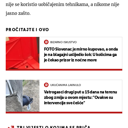
nije se koristio uobičajenim tehnikama, a nikome nije
jasno zašto.
PROČITAJTE I OVO
BIZARNO ISKUSTVO
FOTO Slovenac je mirno kupovao, a onda
je na blagajni uslijedio šok: U kolicima ga
je čekao prizor iz noćne more
UKUĆANIMA LAKNULO
Vatrogasci drugi put u 15 dana na terenu
zbog zmija u ovom mjestu: "Ovakve su
intervencije sve češće"
TRI VIJESTI O KOJIMA SE PRIČA