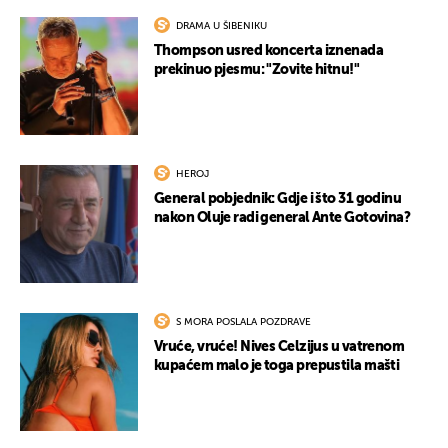
DRAMA U ŠIBENIKU
Thompson usred koncerta iznenada
prekinuo pjesmu: "Zovite hitnu!"
HEROJ
General pobjednik: Gdje i što 31 godinu
nakon Oluje radi general Ante Gotovina?
S MORA POSLALA POZDRAVE
Vruće, vruće! Nives Celzijus u vatrenom
kupaćem malo je toga prepustila mašti