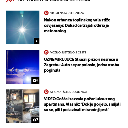
VREMENSKA PROGNOZA
Nakon vrhunca toplinskog vala stiže
osvježenje: Dokad će trajati otkrio je
meteorolog
VOZILO SLETJELO S CESTE
UZNEMIRUJUĆE Strašni prizori nesreće u
Zagrebu: Auto se prepolovio, jedna osoba
poginula
8
STIGAO I ŠOK S BOOKINGA
VIDEO Gošća izazvala požar luksuznog
apartmana. Vlasnik: “Dok je gorjelo, smijali
su se, pili i pokazivali mi srednji prst"
7