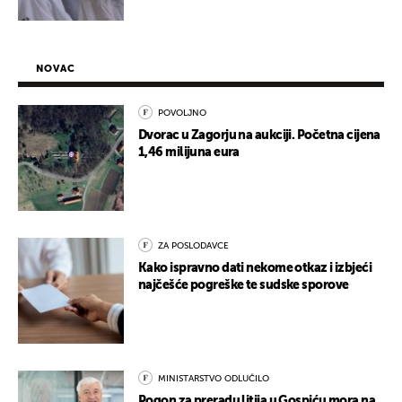
NOVAC
POVOLJNO
Dvorac u Zagorju na aukciji. Početna cijena
1,46 milijuna eura
ZA POSLODAVCE
Kako ispravno dati nekome otkaz i izbjeći
najčešće pogreške te sudske sporove
MINISTARSTVO ODLUČILO
Pogon za preradu litija u Gospiću mora na