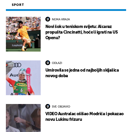
SPORT
NEMA KRAJA
Novi šok u teniskom svijetu: Alcaraz
propušta Cincinatti, hoće li igrati na US
Openu?
ODLAZI
Umirovila se jedna od najboljih skijašica
novog doba
SVE OBJAVIO
VIDEO Australac ošišao Modrića i pokazao
novu Lukinu frizuru