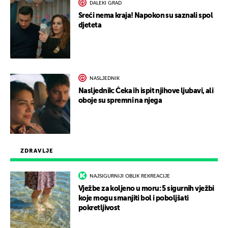
DALEKI GRAD
Sreći nema kraja! Napokon su saznali spol
djeteta
NASLJEDNIK
Nasljednik: Čeka ih ispit njihove ljubavi, ali
oboje su spremni na njega
ZDRAVLJE
NAJSIGURNIJI OBLIK REKREACIJE
Vježbe za koljeno u moru: 5 sigurnih vježbi
koje mogu smanjiti bol i poboljšati
pokretljivost