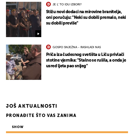
JE L' TO IDU IZBORI?
Stižu novi dodaci na mirovine branitelja,
oni poručuju: "Neki su dobili premalo, neki
su dobili previše"
GOSPO SNJEŽNA - RASHLADI NAS
Priča iza čudesnog svetišta u Liču privlači
UKLJUČITE NOTIFIKACIJE
stotine vjernika: "Stalno se rušila, a onda je
usred ljeta pao snijeg"
JOŠ AKTUALNOSTI
PRONAĐITE ŠTO VAS ZANIMA
SHOW