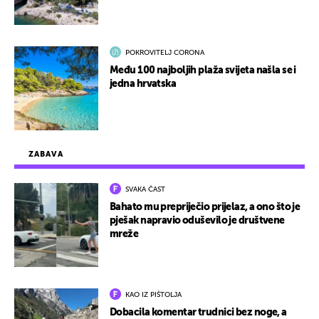
POKROVITELJ CORONA
Među 100 najboljih plaža svijeta našla se i
jedna hrvatska
ZABAVA
SVAKA ČAST
Bahato mu prepriječio prijelaz, a ono što je
pješak napravio oduševilo je društvene
mreže
KAO IZ PIŠTOLJA
Dobacila komentar trudnici bez noge, a