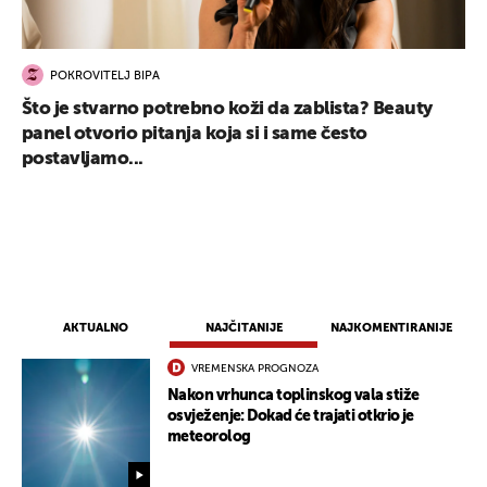
POKROVITELJ BIPA
Što je stvarno potrebno koži da zablista? Beauty
panel otvorio pitanja koja si i same često
postavljamo...
AKTUALNO
NAJČITANIJE
NAJKOMENTIRANIJE
VREMENSKA PROGNOZA
Nakon vrhunca toplinskog vala stiže
osvježenje: Dokad će trajati otkrio je
meteorolog