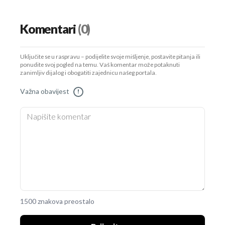
Komentari
(0)
Uključite se u raspravu – podijelite svoje mišljenje, postavite pitanja ili
ponudite svoj pogled na temu. Vaš komentar može potaknuti
zanimljiv dijalog i obogatiti zajednicu našeg portala.
Važna obavijest
!
1500 znakova preostalo