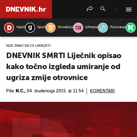
Vijesti
Sport
Showbizz
Lifestyle
Putovanja
PRETRAŽITE VIJESTI
NIJE ZNAO DA ĆE UMRIJETI
DNEVNIK SMRTI Liječnik opisao
kako točno izgleda umiranje od
ugriza zmije otrovnice
Piše
N.C.,
04. studenoga 2015. @ 11:54
KOMENTARI