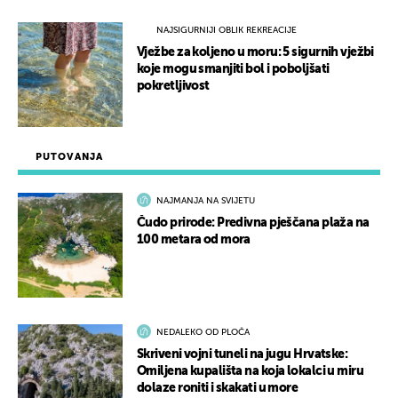
NAJSIGURNIJI OBLIK REKREACIJE
Vježbe za koljeno u moru: 5 sigurnih vježbi
koje mogu smanjiti bol i poboljšati
pokretljivost
PUTOVANJA
NAJMANJA NA SVIJETU
Čudo prirode: Predivna pješčana plaža na
100 metara od mora
NEDALEKO OD PLOČA
Skriveni vojni tuneli na jugu Hrvatske:
Omiljena kupališta na koja lokalci u miru
dolaze roniti i skakati u more