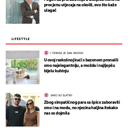
procjenu utjecaja na okoliš, evo što kaže
ulagač
LIFESTYLE
I TERASA JE SAN SNOVA!
U ovoj raskošnoj kući s bazenom pronašli
smo najelegantniju, a možda i najljepšu
bijelu kuhinju
JAKO SU SLATKI!
Zbog simpatičnog para sa špice zaboravili
smo i na modu, no njezina haljina itekako
nas se dojmila