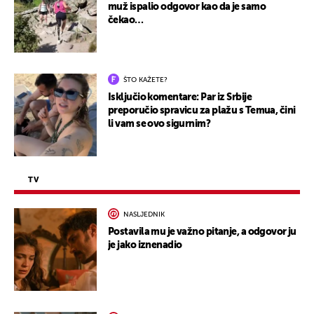
muž ispalio odgovor kao da je samo
čekao…
ŠTO KAŽETE?
Isključio komentare: Par iz Srbije
preporučio spravicu za plažu s Temua, čini
li vam se ovo sigurnim?
TV
NASLJEDNIK
Postavila mu je važno pitanje, a odgovor ju
je jako iznenadio