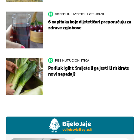
VRIJEDI IH UVRSTITI U PREHRANU
6 napitaka koje dijetetičari preporučuju za
zdrave zglobove
PIŠE NUTRICIONISTICA
Poriluk i giht: Smijete li ga jesti ili riskirate
novi napadaj?