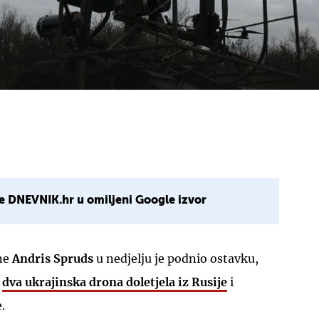
e DNEVNIK.hr u omiljeni Google izvor
ane
Andris Spruds
u nedjelju je podnio ostavku,
k
dva ukrajinska drona doletjela iz Rusije
i
.