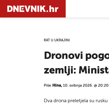
PRETRAŽIT
RAT U UKRAJINI
Dronovi pogod
zemlji: Minis
Piše
Hina,
10. svibnja 2026. @ 20:20
Dva drona preletjela su rusku g