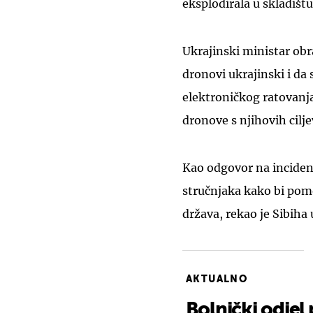
eksplodirala u skladištu 
Ukrajinski ministar ob
dronovi ukrajinski i da 
elektroničkog ratovanj
dronove s njihovih cilje
Kao odgovor na inciden
stručnjaka kako bi pomo
država, rekao je Sibiha 
AKTUALNO
Bolnički odje