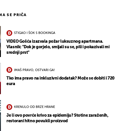
IMA SE PRIČA
STIGAO I ŠOK S BOOKINGA
VIDEO Gošća izazvala požar luksuznog apartmana.
Vlasnik: "Dok je gorjelo, smijali su se, pili i pokazivali mi
srednji prst"
IMAŠ PRAVO, OSTVARI GA!
Tko ima pravo na inkluzivni dodatak? Može se dobiti i 720
eura
KRENULO OD BRZE HRANE
Je li ovo povrće krivo za epidemiju? Stotine zaraženih,
restorani hitno povukli proizvod