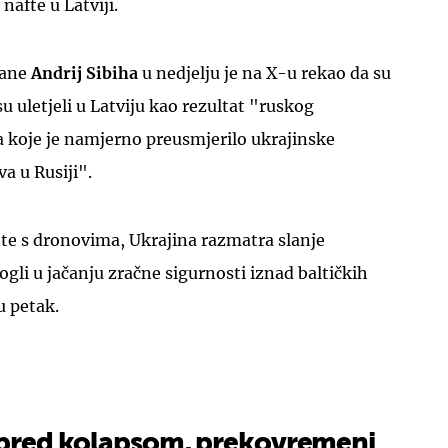
nafte u Latviji.
rane
Andrij Sibiha
u nedjelju je na X-u rekao da su
su uletjeli u Latviju kao rezultat "ruskog
a koje je namjerno preusmjerilo ukrajinske
UKLJUČITE NOTIFIKACIJE
va u Rusiji".
te s dronovima, Ukrajina razmatra slanje
gli u jačanju zračne sigurnosti iznad baltičkih
u petak.
l pred kolapsom, prekovremeni