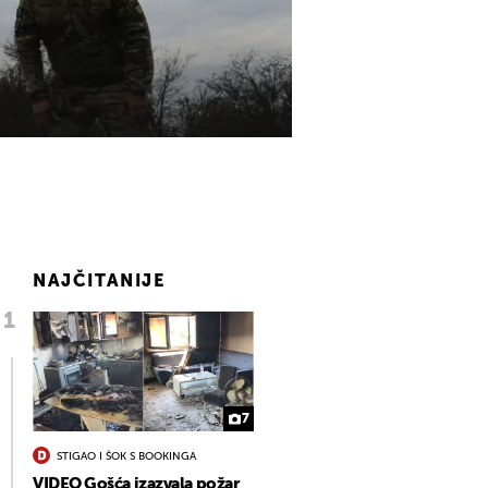
NAJČITANIJE
7
STIGAO I ŠOK S BOOKINGA
VIDEO Gošća izazvala požar