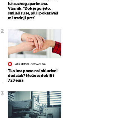
luksuznog apartmana.
Vlasnik: "Dok je gorjelo,
smijali su se, pili i pokazivali
mi srednji prst"
IMAŠ PRAVO, OSTVARI GA!
Tko ima pravo na inkluzivni
dodatak? Može se dobiti i
720 eura