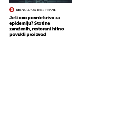
KRENULO OD BRZE HRANE
Je li ovo povrće krivo za
epidemiju? Stotine
zaraženih, restorani hitno
povukli proizvod