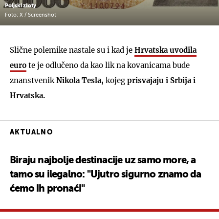
Poljski zloty
Foto: X / Screenshot
Slične polemike nastale su i kad je
Hrvatska uvodila
euro
te je odlučeno da kao lik na kovanicama bude
znanstvenik
Nikola Tesla,
kojeg
prisvajaju i Srbija i
Hrvatska.
AKTUALNO
Biraju najbolje destinacije uz samo more, a
tamo su ilegalno: "Ujutro sigurno znamo da
ćemo ih pronaći"