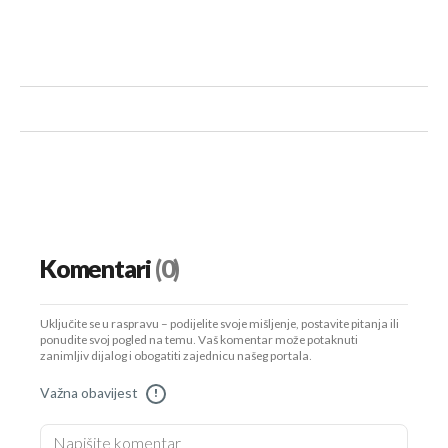
Komentari
(0)
Uključite se u raspravu – podijelite svoje mišljenje, postavite pitanja ili
ponudite svoj pogled na temu. Vaš komentar može potaknuti
zanimljiv dijalog i obogatiti zajednicu našeg portala.
Važna obavijest
!