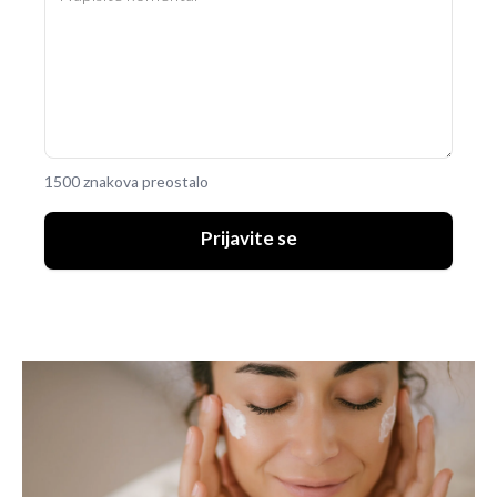
1500 znakova preostalo
Prijavite se