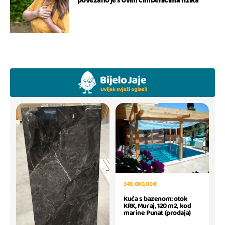
povezano je s ovim čimbenicima rizika
349.000,00 €
Kuća s bazenom: otok
KRK, Muraj, 120 m2, kod
marine Punat (prodaja)