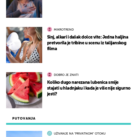
MIKROTREND
Sinj, alkari i dašak dolce vite: Jedna haljina
pretvorila je tribine u scenu iz talijanskog
filma
DOBRO JE ZNATI
Koliko dugo narezana lubenica smije
stajati u hladnjaku i kada je više nije sigurno
jesti?
PUTOVANJA
UŽIVANJE NA "PRIVATNOM" OTOKU