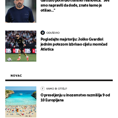
Gattuso potvrdio transfer Ivanovića: "Sve
smo napravili da dođe, znate kamo je
otišao..."
ODUŠEVIO
Pogledajte majstoriju: Joško Gvardiol
jednim potezom izbrisao cijelu momčad
Atletica
NOVAC
KAMO BI OTIŠLI?
O preseljenju u inozemstvo razmišlja 9 od
10 Europljana