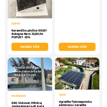
23,80 €
Keramičke pločice 99337
Bologna Nero 23,80 /m
POPUST -10%
SAZNAJ VIŠE
SAZNAJ VIŠE
1,00 €
90.000,00 €
Ugradite fotonaponsku
660. Vukovar, Mitnica,
elektranu i zaradite
Josipa Kozarca 41, kuća