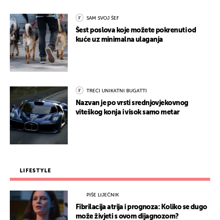
SAM SVOJ ŠEF
Šest poslova koje možete pokrenuti od
kuće uz minimalna ulaganja
TREĆI UNIKATNI BUGATTI
Nazvan je po vrsti srednjovjekovnog
viteškog konja i visok samo metar
LIFESTYLE
PIŠE LIJEČNIK
Fibrilacija atrija i prognoza: Koliko se dugo
može živjeti s ovom dijagnozom?