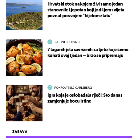
Hrvatski otok na kojem živi samo jedan
stanovnik: Ljepotan koji je diljem svijeta
poznat po svojem "bijelom zlatu"
TJEDNI JELOVNIK
7 laganih jela savršenih za ljeto koje ćemo
kuhati ovaj tjedan – brzo se pripremaju
POKROVITELJ CARLSBERG
Igra koja je oslobađala riječi: Što danas
zamjenjuje bocu istine
ZABAVA