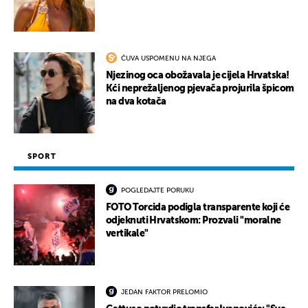
ČUVA USPOMENU NA NJEGA
Njezinog oca obožavala je cijela Hrvatska!
Kći neprežaljenog pjevača projurila špicom
na dva kotača
SPORT
POGLEDAJTE PORUKU
FOTO Torcida podigla transparente koji će
odjeknuti Hrvatskom: Prozvali "moralne
vertikale"
JEDAN FAKTOR PRELOMIO