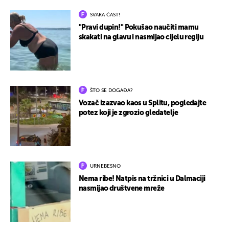
SVAKA ČAST!
"Pravi dupin!" Pokušao naučiti mamu
skakati na glavu i nasmijao cijelu regiju
ŠTO SE DOGAĐA?
Vozač izazvao kaos u Splitu, pogledajte
potez koji je zgrozio gledatelje
URNEBESNO
Nema ribe! Natpis na tržnici u Dalmaciji
nasmijao društvene mreže