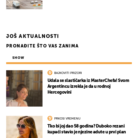
JOŠ AKTUALNOSTI
PRONAĐITE ŠTO VAS ZANIMA
SHOW
BAJKOVITI PRIZORI
Udala se slastičarka iz MasterChefa! Svom
Argentincu izrekla je da u rodnoj
Hercegovini
PRKOSI VREMENU
Tko bi joj dao 58 godina? Duboko rezani
kupaći stavio je njezine adute u prvi plan