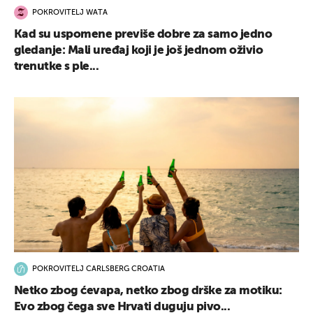
POKROVITELJ WATA
Kad su uspomene previše dobre za samo jedno
gledanje: Mali uređaj koji je još jednom oživio
trenutke s ple...
POKROVITELJ CARLSBERG CROATIA
Netko zbog ćevapa, netko zbog drške za motiku:
Evo zbog čega sve Hrvati duguju pivo...