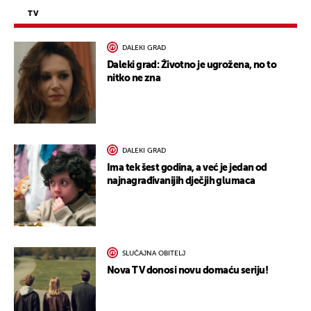
TV
DALEKI GRAD
Daleki grad: Životno je ugrožena, no to
nitko ne zna
DALEKI GRAD
Ima tek šest godina, a već je jedan od
najnagrađivanijih dječjih glumaca
SLUČAJNA OBITELJ
Nova TV donosi novu domaću seriju!