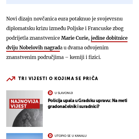
Novi dizajn novčanica eura potaknuo je svojevrsnu
diplomatsku krizu između Poljske i Francuske zbog
podrijetla znanstvenice
Marie Curie,
jedine dobitnice
dviju Nobelovih nagrad
a u dvama odvojenim
znanstvenim područjima – kemiji i fizici.
TRI VIJESTI O KOJIMA SE PRIČA
U SLAVONIJI
Policija upala u Gradsku upravu: Na meti
gradonačelnik i suradnici?
UTOPIO SE U KANALU