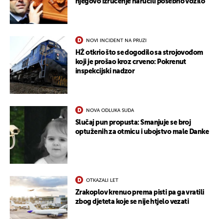
njegovo izručenje naručili posebno vozilo
NOVI INCIDENT NA PRUZI
HŽ otkrio što se dogodilo sa strojovođom
koji je prošao kroz crveno: Pokrenut
inspekcijski nadzor
NOVA ODLUKA SUDA
Slučaj pun propusta: Smanjuje se broj
optuženih za otmicu i ubojstvo male Danke
OTKAZALI LET
Zrakoplov krenuo prema pisti pa ga vratili
zbog djeteta koje se nije htjelo vezati