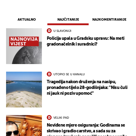
AKTUALNO
NAJČITANIJE
NAJKOMENTIRANIJE
U SLAVONIJI
Policija upala u Gradsku upravu: Na meti
gradonačelnik i suradnici?
UTOPIO SE U KANALU
Tragedija nakon druženja na nasipu,
pronađeno tijelo 28-godišnjaka: "Nisu čuli
ni jauk ni poziv upomoć"
UKLJUČITE NOTIFIKACIJE
VELIKI PAD
Neviđene mjere osiguranja: Godinama se
skrivao i gradio carstvo, a sada su za