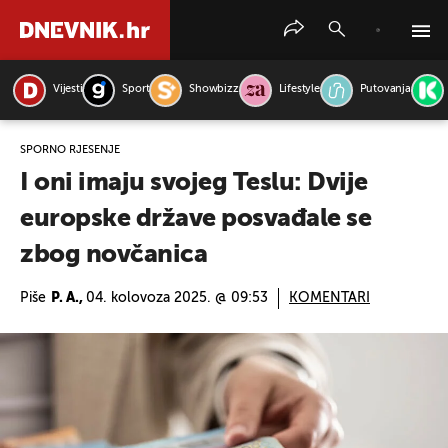
Vijesti
Sport
Showbizz
Lifestyle
Putovanja
PRETRAŽITE VIJESTI
SPORNO RJEŠENJE
I oni imaju svojeg Teslu: Dvije
europske države posvađale se
zbog novčanica
Piše
P. A.,
04. kolovoza 2025. @ 09:53
KOMENTARI