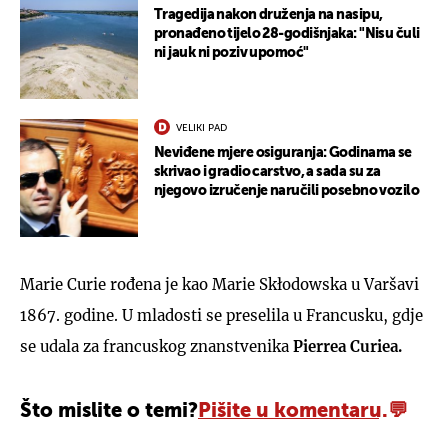
Tragedija nakon druženja na nasipu,
pronađeno tijelo 28-godišnjaka: "Nisu čuli
ni jauk ni poziv upomoć"
VELIKI PAD
Neviđene mjere osiguranja: Godinama se
skrivao i gradio carstvo, a sada su za
njegovo izručenje naručili posebno vozilo
Marie Curie rođena je kao Marie Skłodowska u Varšavi
1867. godine. U mladosti se preselila u Francusku, gdje
se udala za francuskog znanstvenika
Pierrea Curiea.
Što mislite o temi?
Pišite u komentaru.