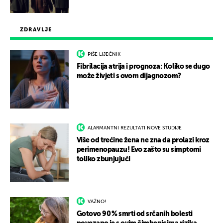
ZDRAVLJE
PIŠE LIJEČNIK
Fibrilacija atrija i prognoza: Koliko se dugo
može živjeti s ovom dijagnozom?
ALARMANTNI REZULTATI NOVE STUDIJE
Više od trećine žena ne zna da prolazi kroz
perimenopauzu! Evo zašto su simptomi
toliko zbunjujući
VAŽNO!
Gotovo 90 % smrti od srčanih bolesti