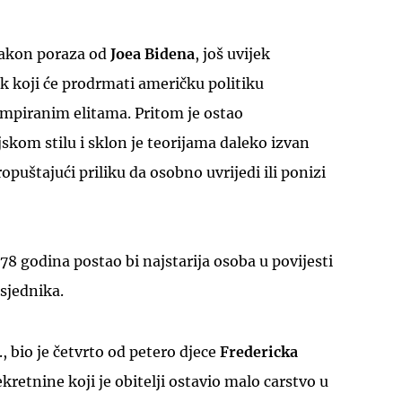
 nakon poraza od
Joea Bidena
, još uvijek
ek koji će prodrmati američku politiku
mpiranim elitama. Pritom je ostao
kom stilu i sklon je teorijama daleko izvan
UKLJUČITE NOTIFIKACIJE
puštajući priliku da osobno uvrijedi ili ponizi
78 godina postao bi najstarija osoba u povijesti
sjednika.
., bio je četvrto od petero djece
Fredericka
kretnine koji je obitelji ostavio malo carstvo u