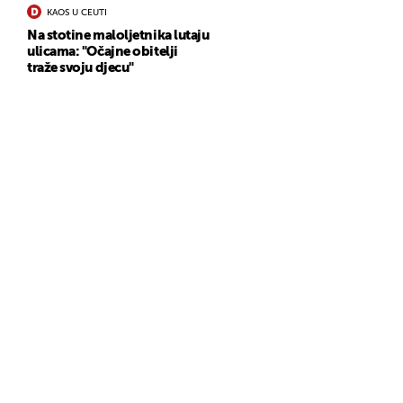
KAOS U CEUTI
Na stotine maloljetnika lutaju
ulicama: "Očajne obitelji
traže svoju djecu"