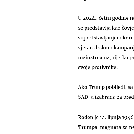
U 2024., četiri godine
se predstavlja kao čovj
suprotstavljanjem koru
vjeran drskom kampanjs
mainstreama, rijetko pro
svoje protivnike.
Ako Trump pobijedi, sa 
SAD-a izabrana za pred
Rođen je 14. lipnja 1946
Trumpa
, magnata za ne