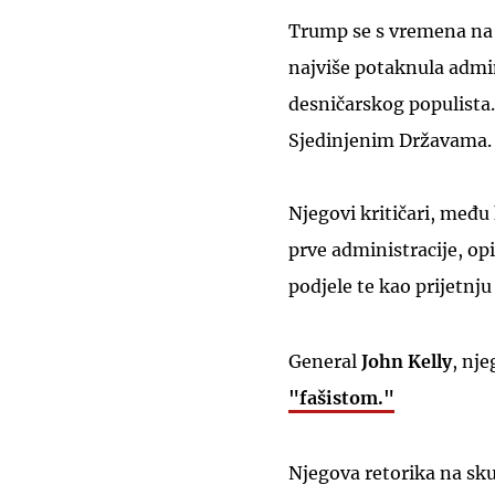
Trump se s vremena na v
najviše potaknula admi
desničarskog populista.
Sjedinjenim Državama.
Njegovi kritičari, među
prve administracije, op
podjele te kao prijetnju
General
John Kelly
, nj
"fašistom."
Njegova retorika na skup