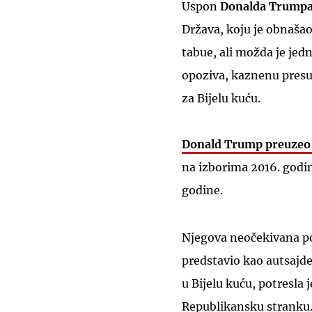
Uspon
Donalda Trump
Država, koju je obnašao
tabue, ali možda je jed
opoziva, kaznenu presu
za Bijelu kuću.
Donald Trump preuzeo 
na izborima 2016. godi
godine.
Njegova neočekivana p
predstavio kao autsajde
u Bijelu kuću, potresla 
Republikansku stranku