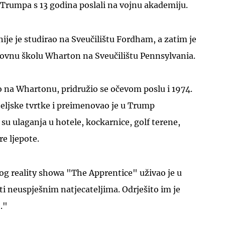
 Trumpa s 13 godina poslali na vojnu akademiju.
ije je studirao na Sveučilištu Fordham, a zatim je
ovnu školu Wharton na Sveučilištu Pennsylvania.
o na Whartonu, pridružio se očevom poslu i 1974.
eljske tvrtke i preimenovao je u Trump
 su ulaganja u hotele, kockarnice, golf terene,
re ljepote.
kog reality showa "The Apprentice" uživao je u
sti neuspješnim natjecateljima. Odrješito im je
."