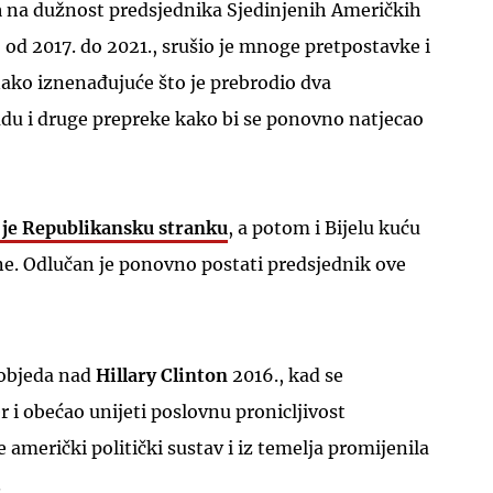
a
na dužnost predsjednika Sjedinjenih Američkih
 od 2017. do 2021., srušio je mnoge pretpostavke i
nako iznenađujuće što je prebrodio dva
du i druge prepreke kako bi se ponovno natjecao
je Republikansku stranku
, a potom i Bijelu kuću
ne. Odlučan je ponovno postati predsjednik ove
objeda nad
Hillary Clinton
2016., kad se
r i obećao unijeti poslovnu pronicljivost
je američki politički sustav i iz temelja promijenila
.