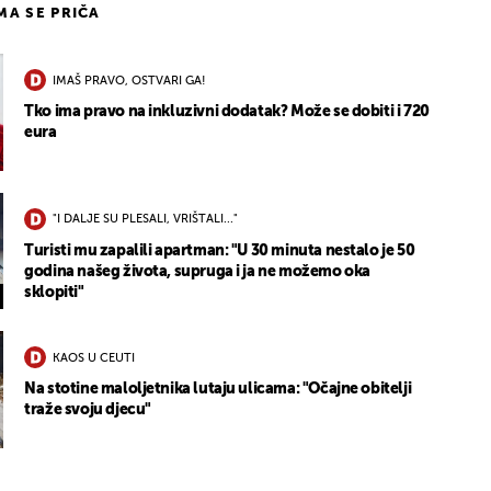
IMA SE PRIČA
IMAŠ PRAVO, OSTVARI GA!
Tko ima pravo na inkluzivni dodatak? Može se dobiti i 720
eura
"I DALJE SU PLESALI, VRIŠTALI..."
Turisti mu zapalili apartman: "U 30 minuta nestalo je 50
godina našeg života, supruga i ja ne možemo oka
sklopiti"
KAOS U CEUTI
Na stotine maloljetnika lutaju ulicama: "Očajne obitelji
traže svoju djecu"