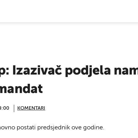
E VIJESTI
: Izazivač podjela na
 mandat
8:00
KOMENTARI
ovno postati predsjednik ove godine.