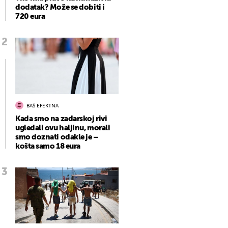
dodatak? Može se dobiti i
720 eura
BAŠ EFEKTNA
Kada smo na zadarskoj rivi
ugledali ovu haljinu, morali
smo doznati odakle je –
košta samo 18 eura